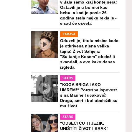
viđala samo kraj kontejnera:
Ostavili je u bolnici kao
bebu, a kad je posle 26
godina srela majku rekla je -
e sad će osveta
ZABAVA
Oduzeli joj titulu misice kada
je otkrivena njena velika
tajna: Život Safije iz
"Sultanije Kosem" obeležili
skandali, a evo kako danas
izgleda
STARS
"KOGA BRIGA I AKO
UMREM!“ Potresna ispovest
sina Marine Tucaković:
Droga, smrt i bol obeležili su
mu život
STARS
"ODSEĆI ĆU TI JEZIK,
UNIŠTITI ŽIVOT I BRAK"