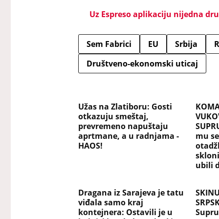
Uz Espreso aplikaciju nijedna drug
Sem Fabrici
EU
Srbija
R
Društveno-ekonomski uticaj
Užas na Zlatiboru: Gosti
KOMA
otkazuju smeštaj,
VUKOV
prevremeno napuštaju
SUPRU
aprtmane, a u radnjama -
mu se
HAOS!
otadž
skloni
ubili 
Dragana iz Sarajeva je tatu
SKINU
viđala samo kraj
SRPSK
kontejnera: Ostavili je u
Supru