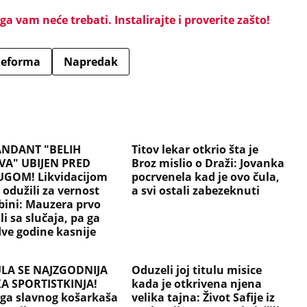
a vam neće trebati. Instalirajte i proverite zašto!
eforma
Napredak
NDANT "BELIH
Titov lekar otkrio šta je
A" UBIJEN PRED
Broz mislio o Draži: Jovanka
GOM! Likvidacijom
pocrvenela kad je ovo čula,
 odužili za vernost
a svi ostali zabezeknuti
bini: Mauzera prvo
li sa slučaja, pa ga
dve godine kasnije
LA SE NAJZGODNIJA
Oduzeli joj titulu misice
A SPORTISTKINJA!
kada je otkrivena njena
ga slavnog košarkaša
velika tajna: Život Safije iz