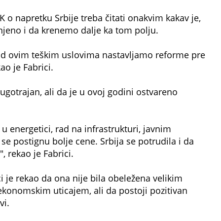
 o napretku Srbije treba čitati onakvim kakav je,
njeno i da krenemo dalje ka tom polju.
od ovim teškim uslovima nastavljamo reforme pre
o je Fabrici.
dugotrajan, ali da je u ovoj godini ostvareno
 u energetici, rad na infrastrukturi, javnim
e postignu bolje cene. Srbija se potrudila i da
, rekao je Fabrici.
i je rekao da ona nije bila obeležena velikim
ekonomskim uticajem, ali da postoji pozitivan
vi.