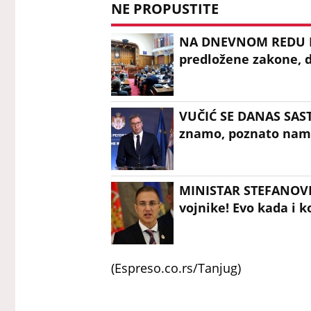
NE PROPUSTITE
NA DNEVNOM REDU D
predložene zakone, d
VUČIĆ SE DANAS SAST
znamo, poznato nam 
MINISTAR STEFANOVIĆ
vojnike! Evo kada i k
(Espreso.co.rs/Tanjug)