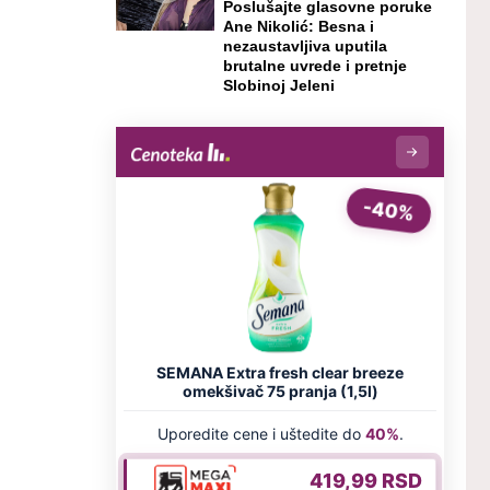
Poslušajte glasovne poruke
Ane Nikolić: Besna i
nezaustavljiva uputila
brutalne uvrede i pretnje
Slobinoj Jeleni