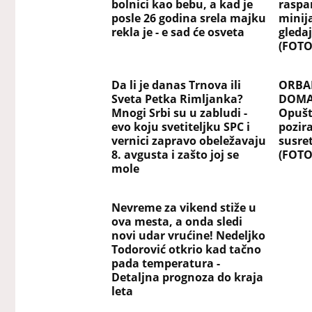
bolnici kao bebu, a kad je
raspa
posle 26 godina srela majku
minij
rekla je - e sad će osveta
gledaj
(FOTO
Da li je danas Trnova ili
ORBA
Sveta Petka Rimljanka?
DOMA
Mnogi Srbi su u zabludi -
Opušt
evo koju svetiteljku SPC i
pozir
vernici zapravo obeležavaju
susre
8. avgusta i zašto joj se
(FOTO
mole
Nevreme za vikend stiže u
ova mesta, a onda sledi
novi udar vrućine! Nedeljko
Todorović otkrio kad tačno
pada temperatura -
Detaljna prognoza do kraja
leta