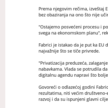
Prema njegovim rečima, izveštaj EK
bez obaziranja na ono što nije uči
"Ostajemo posvećeni procesu i p
svega na ekonomskom planu", reka
Fabrici je istakao da je put ka EU 
najvažnije što se tiče privrede.
"Privatizacija preduzeća, zalaganje
nabavkama. Vlada se potrudila da s
digitalnu agendu napravi što bolje"
Govoreći o odlazećoj godini Fabric
rezultatima, niti većim društveno-
razvoj i da su ispunjeni glavni cilje