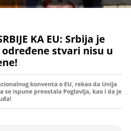
RBIJE KA EU: Srbija je
i određene stvari nisu u
ene!
acionalnog konventa o EU, rekao da Unija
a se ispune preostala Poglavlja, kao i da je
uđa!