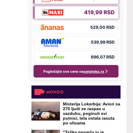
Misterija Lokerbija: Avion sa
270 ljudi se raspao u
vazduhu, poginuli svi
putnici, tela ostala rasuta
po ulicama
"Teška nesreća ju je