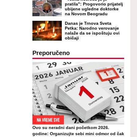
pratila": Progovorio prijatelj
ubijene ugledne doktorke
na Novom Beogradu
Danas je Trnova Sveta
Petka: Narodno verovanje
nalaže da se ispoštuju ovi
običaji
Preporučeno
NA VREME SVE
Ovo su neradni dani početkom 2026.
godine: Organizujte sebi mini odmor od čak