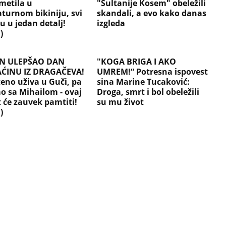
metila u
"Sultanije Kosem" obeležili
aturnom bikiniju, svi
skandali, a evo kako danas
u u jedan detalj!
izgleda
)
N ULEPŠAO DAN
"KOGA BRIGA I AKO
ĆINU IZ DRAGAČEVA!
UMREM!“ Potresna ispovest
eno uživa u Guči, pa
sina Marine Tucaković:
ao sa Mihailom - ovaj
Droga, smrt i bol obeležili
t će zauvek pamtiti!
su mu život
)