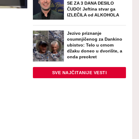
SE ZA 3 DANA DESILO
ČUDO! Jeftina stvar ga
IZLEČILA od ALKOHOLA
Jezivo priznanje
osumnjičenog za Dankino
ubistvo: Telo u crnom
džaku doneo u dvorište, a
onda preokret
SVE NAJČITANIJE VESTI