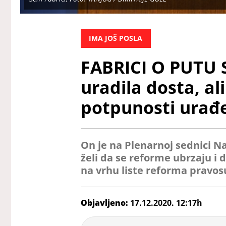
IMA JOŠ POSLA
FABRICI O PUTU S
uradila dosta, al
potpunosti urađ
On je na Plenarnoj sednici N
želi da se reforme ubrzaju i d
na vrhu liste reforma pravos
Objavljeno:
17.12.2020. 12:17h
Bojana