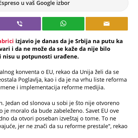
Espreso u vaš Google izbor
abrici
izjavio je danas da je Srbija na putu ka
ari i da ne može da se kaže da nije bilo
i nisu u potpunosti urađene.
alnog konventa o EU, rekao da Unija želi da se
stala Poglavlja, kao i da je na vrhu liste reforma
omene i implementacija reforme medijia.
an. Jedan od slonova u sobi je što nije otvoreno
 to je moralo da bude zabeleženo. Savet EU ove
dno da otvori poseban izveštaj o tome. To ne
juće, jer ne znači da su reforme prestale", rekao