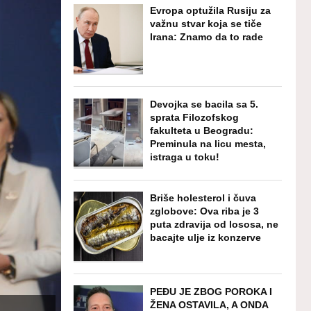
Evropa optužila Rusiju za
važnu stvar koja se tiče
Irana: Znamo da to rade
Devojka se bacila sa 5.
sprata Filozofskog
fakulteta u Beogradu:
Preminula na licu mesta,
istraga u toku!
Briše holesterol i čuva
zglobove: Ova riba je 3
puta zdravija od lososa, ne
bacajte ulje iz konzerve
PEĐU JE ZBOG POROKA I
ŽENA OSTAVILA, A ONDA