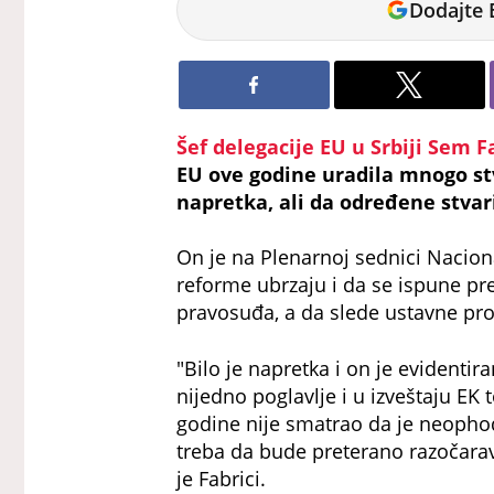
Dodajte 
Petrović
Šef delegacije EU u Srbiji Sem F
EU ove godine uradila mnogo stv
napretka, ali da određene stvar
On je na Plenarnoj sednici Nacion
reforme ubrzaju i da se ispune preo
pravosuđa, a da slede ustavne pr
"Bilo je napretka i on je evidentir
nijedno poglavlje i u izveštaju EK
godine nije smatrao da je neopho
treba da bude preterano razočarava
je Fabrici.