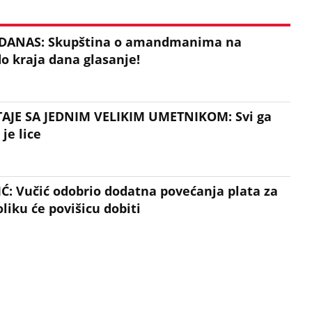
ANAS: Skupština o amandmanima na
o kraja dana glasanje!
AJE SA JEDNIM VELIKIM UMETNIKOM: Svi ga
je lice
: Vučić odobrio dodatna povećanja plata za
oliku će povišicu dobiti