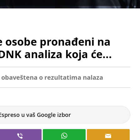
e osobe pronađeni na
DNK analiza koja će...
ti obaveštena o rezultatima nalaza
Espreso u vaš Google izbor