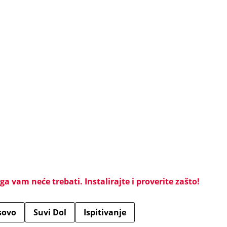
a vam neće trebati. Instalirajte i proverite zašto!
sovo
Suvi Dol
Ispitivanje