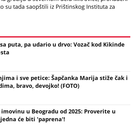
 su tada saopštili iz Prištinskog Instituta za
a puta, pa udario u drvo: Vozač kod Kikinde
esta
jima i sve petice: Šapčanka Marija stiže čak i
ima, bravo, devojko! (FOTO)
 imovinu u Beogradu od 2025: Proverite u
jedna će biti 'paprena'!