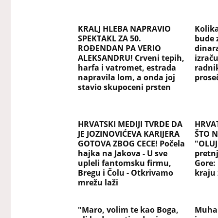
KRALJ HLEBA NAPRAVIO
Kolik
SPEKTAKL ZA 50.
bude 
ROĐENDAN PA VERIO
dinar
ALEKSANDRU! Crveni tepih,
izraču
harfa i vatromet, estrada
radni
napravila lom, a onda joj
pros
stavio skupoceni prsten
HRVATSKI MEDIJI TVRDE DA
HRVAT
JE JOZINOVIĆEVA KARIJERA
ŠTO N
GOTOVA ZBOG CECE! Počela
"OLUJ
hajka na Jakova - U sve
pretn
upleli fantomsku firmu,
Gore:
Bregu i Čolu - Otkrivamo
kraju 
mrežu laži
"Maro, volim te kao Boga,
Muham