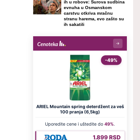
ih u robove: Surova sudbina
evnuha u Osmanskom
carstvu otkriva mračnu
stranu harema, evo zašto su
ih sakatili