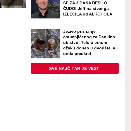
SE ZA 3 DANA DESILO
ČUDO! Jeftina stvar ga
IZLEČILA od ALKOHOLA
Jezivo priznanje
osumnjičenog za Dankino
ubistvo: Telo u crnom
džaku doneo u dvorište, a
onda preokret
SVE NAJČITANIJE VESTI