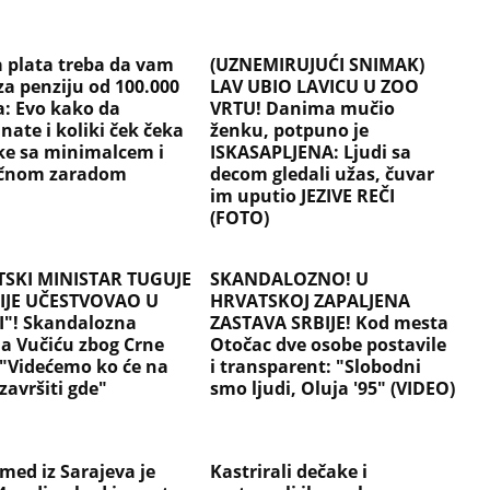
a plata treba da vam
(UZNEMIRUJUĆI SNIMAK)
za penziju od 100.000
LAV UBIO LAVICU U ZOO
a: Evo kako da
VRTU! Danima mučio
nate i koliki ček čeka
ženku, potpuno je
ke sa minimalcem i
ISKASAPLJENA: Ljudi sa
ečnom zaradom
decom gledali užas, čuvar
im uputio JEZIVE REČI
(FOTO)
SKI MINISTAR TUGUJE
SKANDALOZNO! U
IJE UČESTVOVAO U
HRVATSKOJ ZAPALJENA
I"! Skandalozna
ZASTAVA SRBIJE! Kod mesta
ja Vučiću zbog Crne
Otočac dve osobe postavile
 "Videćemo ko će na
i transparent: "Slobodni
završiti gde"
smo ljudi, Oluja '95" (VIDEO)
ed iz Sarajeva je
Kastrirali dečake i