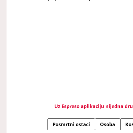
Uz Espreso aplikaciju nijedna drug
Posmrtni ostaci
Osoba
Ko