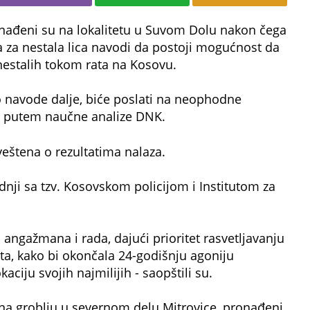
nađeni su na lokalitetu u Suvom Dolu nakon čega
a za nestala lica navodi da postoji mogućnost da
 nestalih tokom rata na Kosovu.
 navode dalje, biće poslati na neophodne
iju putem naučne analize DNK.
veštena o rezultatima nalaza.
nji sa tzv. Kosovskom policijom i Institutom za
angažmana i rada, dajući prioritet rasvetljavanju
ta, kako bi okončala 24-godišnju agoniju
aciju svojih najmilijih - saopštili su.
a groblju u severnom delu Mitrovice, pronađeni