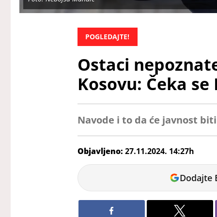
POGLEDAJTE!
Ostaci nepoznat
Kosovu: Čeka se 
Navode i to da će javnost bi
Objavljeno:
27.11.2024. 14:27h
Dunja
Dodajte 
Čavić