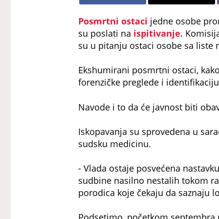
Posmrtni ostaci
jedne osobe pro
su poslati na
ispitivanje
. Komisij
su u pitanju ostaci osobe sa liste
Ekshumirani posmrtni ostaci, kako
forenzičke preglede i identifikac
Navode i to da će javnost biti oba
Iskopavanja su sprovedena u sarad
sudsku medicinu.
- Vlada ostaje posvećena nastavku 
sudbine nasilno nestalih tokom ra
porodica koje čekaju da saznaju lok
Podsetimo, početkom septembra n