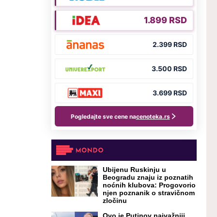
Ubijenu Ruskinju u
Beogradu znaju iz poznatih
noćnih klubova: Progovorio
njen poznanik o stravičnom
zločinu
Ovo je Putinov najvažniji