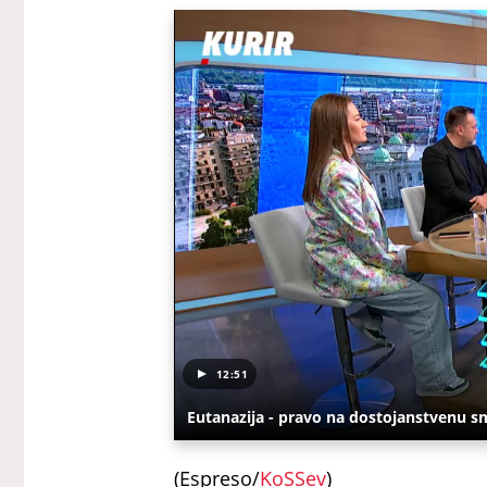
12:51
Eutanazija - pravo na dostojanstvenu sm
(Espreso/
KoSSev
)