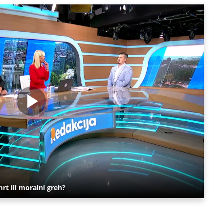
rt ili moralni greh?