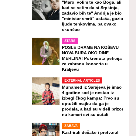
"Maro, volim te kao Boga, ali
kad se setim da si Srpkinja,
zadavio bih te" Andrija je bio
"ministar smrti" ustaša, gazio
ljude tenkovima, pa ovako
skončao
STARS
POSLE DRAME NA KOŠEVU
NOVA BURA OKO DINE
MERLINA! Pokrenuta peticija
za zabranu koncerta u
Kraljevu
EXTERNAL ARTICLES
Muhamed iz Sarajeva je imao
4 godine kad je nestao iz
izbegličkog kampa: Prvo su
optužili majku da ga je
prodala, a kad su videli prizor
na kameri svi su ćutali
ZABAVA
Kastrirali dečake i pretvarali