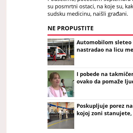
su posmrtni ostaci, na koje su, kako
sudsku medicinu, naišli građani.
NE PROPUSTITE
Automobilom sleteo s
nastradao na licu m
I pobede na takmičen
ovako da pomaže ljud
Poskupljuje porez na
kojoj zoni stanujete, 