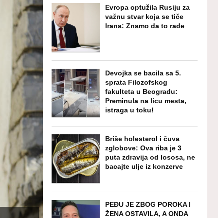
Evropa optužila Rusiju za
važnu stvar koja se tiče
Irana: Znamo da to rade
Devojka se bacila sa 5.
sprata Filozofskog
fakulteta u Beogradu:
Preminula na licu mesta,
istraga u toku!
Briše holesterol i čuva
zglobove: Ova riba je 3
puta zdravija od lososa, ne
bacajte ulje iz konzerve
PEĐU JE ZBOG POROKA I
ŽENA OSTAVILA, A ONDA