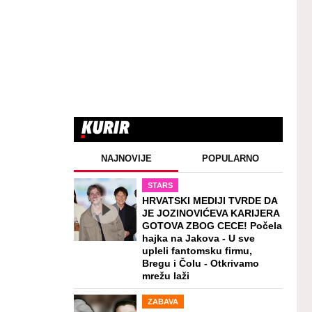
NAJNOVIJE
POPULARNO
STARS
HRVATSKI MEDIJI TVRDE DA
JE JOZINOVIĆEVA KARIJERA
GOTOVA ZBOG CECE! Počela
hajka na Jakova - U sve
upleli fantomsku firmu,
Bregu i Čolu - Otkrivamo
mrežu laži
ZABAVA