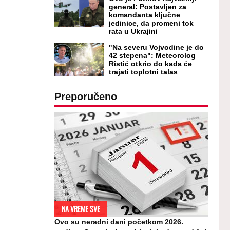
general: Postavljen za
komandanta ključne
jedinice, da promeni tok
rata u Ukrajini
"Na severu Vojvodine je do
42 stepena": Meteorolog
Ristić otkrio do kada će
trajati toplotni talas
Preporučeno
NA VREME SVE
Ovo su neradni dani početkom 2026.