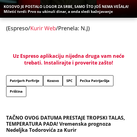
KOSOVO JE POSTALO LOGOR ZA SRBE, SAMO ŠTO JOŠ NEMA VEŠALA!
Miletić tvrdi: Prvo su ukinuli dinar, a onda sledi kažnjavanje
(Espreso/
Kurir Web
/Prenela: N.J)
Uz Espreso aplikaciju nijedna druga vam neće
trebati. Instalirajte i proverite zašto!
Patrijarh Porfirije
Kosovo
SPC
Pećka Patrijaršija
Priština
TAČNO OVOG DATUMA PRESTAJE TROPSKI TALAS,
TEMPERATURA PADA! Vremenska prognoza
Nedeljka Todorovića za Kurir