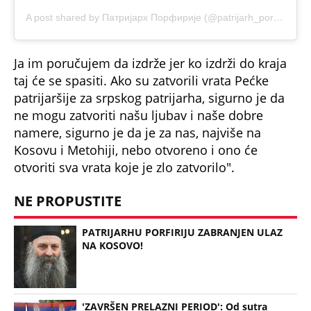
A post shared by Патријарх Порфирије (@patrijarh_porfirije)
Ja im poručujem da izdrže jer ko izdrži do kraja
taj će se spasiti. Ako su zatvorili vrata Pećke
patrijaršije za srpskog patrijarha, sigurno je da
ne mogu zatvoriti našu ljubav i naše dobre
namere, sigurno je da je za nas, najviše na
Kosovu i Metohiji, nebo otvoreno i ono će
otvoriti sva vrata koje je zlo zatvorilo".
NE PROPUSTITE
PATRIJARHU PORFIRIJU ZABRANJEN ULAZ
NA KOSOVO!
'ZAVRŠEN PRELAZNI PERIOD': Od sutra