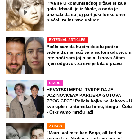
Prva se u komunističkoj državi slikala
gola: Izbacili je iz škole, a onda je
priznala da su joj partijski funkcioneri
plaćali za intimne usluge
EXTERNAL ARTICLES
Pošla sam da kupim detetu patike i
videla da me muž vara sa tom udovicom,
iste noći sam joj pisala: Iznova čitam
njen odgovor, za sve je bila u pravu
STARS
HRVATSKI MEDIJI TVRDE DA JE
JOZINOVIĆEVA KARIJERA GOTOVA
ZBOG CECE! Počela hajka na Jakova - U
sve upleli fantomsku firmu, Bregu i Čolu
- Otkrivamo mrežu laži
ZABAVA
"Maro, volim te kao Boga, ali kad se
setim da si Srpkinja, zadavio bih te"