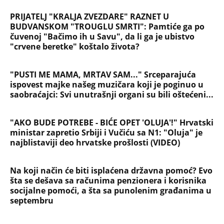
PRIJATELJ "KRALJA ZVEZDARE" RAZNET U
BUDVANSKOM "TROUGLU SMRTI": Pamtiće ga po
čuvenoj "Bačimo ih u Savu", da li ga je ubistvo
"crvene beretke" koštalo života?
"PUSTI ME MAMA, MRTAV SAM..." Srceparajuća
ispovest majke našeg muzičara koji je poginuo u
saobraćajci: Svi unutrašnji organi su bili oštećeni...
"AKO BUDE POTREBE - BIĆE OPET 'OLUJA'!" Hrvatski
ministar zapretio Srbiji i Vučiću sa N1: "Oluja" je
najblistaviji deo hrvatske prošlosti (VIDEO)
Na koji način će biti isplaćena državna pomoć? Evo
šta se dešava sa računima penzionera i korisnika
socijalne pomoći, a šta sa punolenim građanima u
septembru