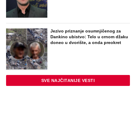
Jezivo priznanje osumnjičenog za
Dankino ubistvo: Telo u crnom džaku
doneo u dvorište, a onda preokret
SVE NAJČITANIJE VESTI