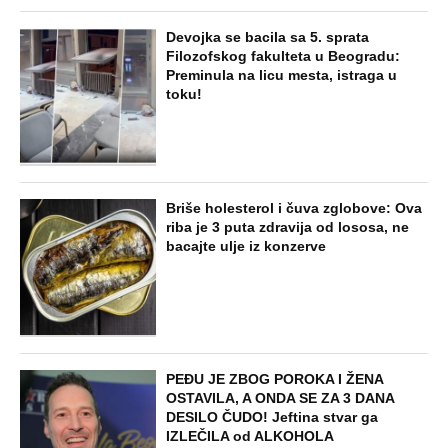
Devojka se bacila sa 5. sprata
Filozofskog fakulteta u Beogradu:
Preminula na licu mesta, istraga u
toku!
Briše holesterol i čuva zglobove: Ova
riba je 3 puta zdravija od lososa, ne
bacajte ulje iz konzerve
PEĐU JE ZBOG POROKA I ŽENA
OSTAVILA, A ONDA SE ZA 3 DANA
DESILO ČUDO! Jeftina stvar ga
IZLEČILA od ALKOHOLA