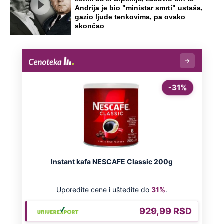
Andrija je bio "ministar smrti" ustaša,
gazio ljude tenkovima, pa ovako
skončao