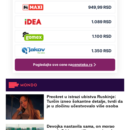
Preokret u istrazi ubistva Ruskinje:
Turčin izneo šokantne detalje, tvrdi da
je u zločinu učestvovalo više osoba
Devojka nastavila sama, on morao