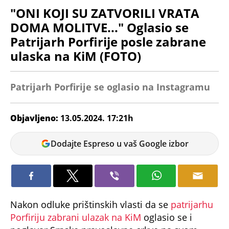
"ONI KOJI SU ZATVORILI VRATA
DOMA MOLITVE..." Oglasio se
Patrijarh Porfirije posle zabrane
ulaska na KiM (FOTO)
Patrijarh Porfirije se oglasio na Instagramu
Objavljeno:
13.05.2024. 17:21h
Nikolina
Dodajte Espreso u vaš Google izbor
Jokić
Nakon odluke prištinskih vlasti da se
patrijarhu
Porfiriju zabrani ulazak na KiM
oglasio se i