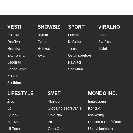
VESTI
SHOWBIZ
SPORT
VIRALNO
Politika
Rijaliti
Fudbal
Bizar
Društvo
Zvezde
Košarka
Svaštara
Hronika
Holivud
Tenis
Tiktok
Ekonomija
Kviz
Ostali sportovi
Beograd
Navijači
Zasadi drvo
Showtime
Kosovo
Sudbine
LIFESTYLE
SVET
MONDO INC.
Život
Planeta
Impressum
Stil
Globalno zagrevanje
Kontakt
Ljubav
Hrvatska
Marketing
Zdravlje
BiH
Politika o kolačićima
Hi-Tech
Crna Gora
Uslovi korišćenja