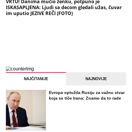
VRTU! Danima mučio ženku, potpuno je
ISKASAPLJENA: Ljudi sa decom gledali užas, čuvar
im uputio JEZIVE REČI (FOTO)
NAJČITANIJE
NAJNOVIJE
Evropa optužila Rusiju za važnu stvar
koja se tiče Irana: Znamo da to rade