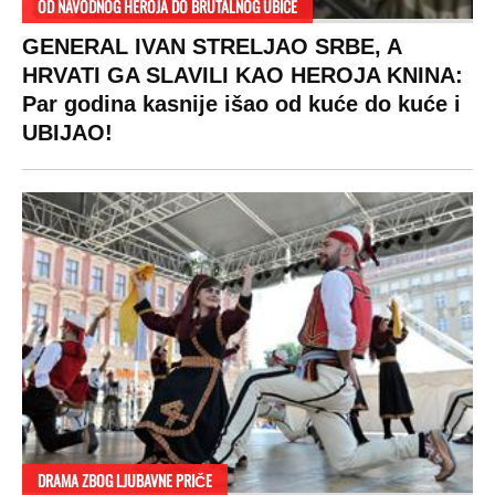
OD NAVODNOG HEROJA DO BRUTALNOG UBICE
GENERAL IVAN STRELJAO SRBE, A
HRVATI GA SLAVILI KAO HEROJA KNINA:
Par godina kasnije išao od kuće do kuće i
UBIJAO!
DRAMA ZBOG LJUBAVNE PRIČE