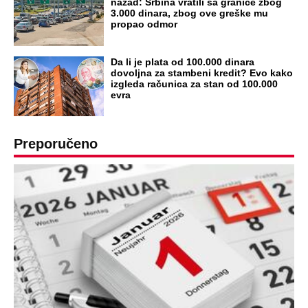
nazad: Srbina vratili sa granice zbog
3.000 dinara, zbog ove greške mu
propao odmor
Da li je plata od 100.000 dinara
dovoljna za stambeni kredit? Evo kako
izgleda računica za stan od 100.000
evra
Preporučeno