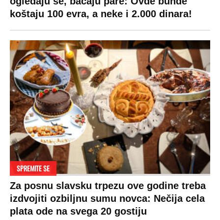
ogledaju se, bacaju pare: Ovde bunde
koštaju 100 evra, a neke i 2.000 dinara!
SPREMITE SE
Za posnu slavsku trpezu ove godine treba
izdvojiti ozbiljnu sumu novca: Nečija cela
plata ode na svega 20 gostiju