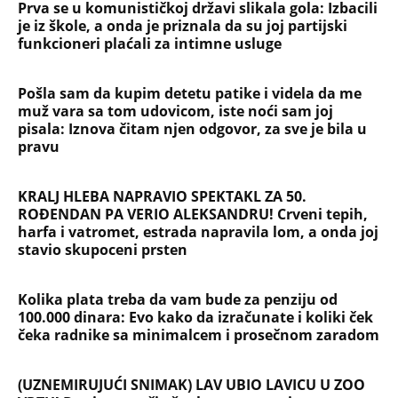
Prva se u komunističkoj državi slikala gola: Izbacili
je iz škole, a onda je priznala da su joj partijski
funkcioneri plaćali za intimne usluge
Pošla sam da kupim detetu patike i videla da me
muž vara sa tom udovicom, iste noći sam joj
pisala: Iznova čitam njen odgovor, za sve je bila u
pravu
KRALJ HLEBA NAPRAVIO SPEKTAKL ZA 50.
ROĐENDAN PA VERIO ALEKSANDRU! Crveni tepih,
harfa i vatromet, estrada napravila lom, a onda joj
stavio skupoceni prsten
Kolika plata treba da vam bude za penziju od
100.000 dinara: Evo kako da izračunate i koliki ček
čeka radnike sa minimalcem i prosečnom zaradom
(UZNEMIRUJUĆI SNIMAK) LAV UBIO LAVICU U ZOO