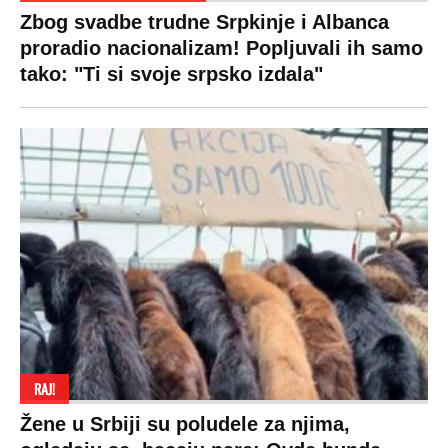
Zbog svadbe trudne Srpkinje i Albanca
proradio nacionalizam! Popljuvali ih samo
tako: "Ti si svoje srpsko izdala"
RAJ!
Žene u Srbiji su poludele za njima,