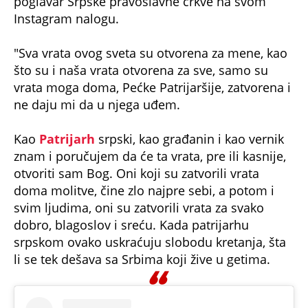
poglavar Srpske pravoslavne crkve na svom
Instagram nalogu.
"Sva vrata ovog sveta su otvorena za mene, kao
što su i naša vrata otvorena za sve, samo su
vrata moga doma, Pećke Patrijaršije, zatvorena i
ne daju mi da u njega uđem.
Kao
Patrijarh
srpski, kao građanin i kao vernik
znam i poručujem da će ta vrata, pre ili kasnije,
otvoriti sam Bog. Oni koji su zatvorili vrata
doma molitve, čine zlo najpre sebi, a potom i
svim ljudima, oni su zatvorili vrata za svako
dobro, blagoslov i sreću. Kada patrijarhu
srpskom ovako uskraćuju slobodu kretanja, šta
li se tek dešava sa Srbima koji žive u getima.