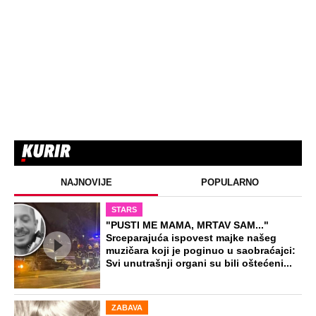
NAJNOVIJE
POPULARNO
STARS
"PUSTI ME MAMA, MRTAV SAM..."
Srceparajuća ispovest majke našeg
muzičara koji je poginuo u saobraćajci:
Svi unutrašnji organi su bili oštećeni...
ZABAVA