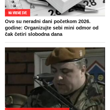
NA VREME SVE
Ovo su neradni dani početkom 2026.
godine: Organizujte sebi mini odmor od
čak četiri slobodna dana