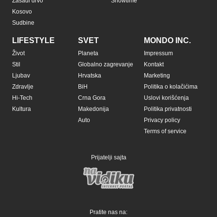
Zasadi drvo
Showtime
Kosovo
Sudbine
LIFESTYLE
SVET
MONDO INC.
Život
Planeta
Impressum
Stil
Globalno zagrevanje
Kontakt
Ljubav
Hrvatska
Marketing
Zdravlje
BiH
Politika o kolačićima
Hi-Tech
Crna Gora
Uslovi korišćenja
Kultura
Makedonija
Politika privatnosti
Auto
Privacy policy
Terms of service
Prijatelji sajta
Pratite nas na: