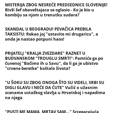
MISTERIJA ZBOG NESREĆE PREDSEDNICE SLOVENIJE!
Bivši šef obaveštajaca se oglasio - Ko je bio u
kombiju sa njom u trenutku sudara?
SKANDAL U BEOGRADU! PEVAČICA PREBILA
TAKSISTU: Rekao joj "ostavite mi drugaricu", a
onda je nastao potpuni haos!
PRIJATELJ "KRALJA ZVEZDARE" RAZNET U
BUDVANSKOM "TROUGLU SMRTI": Pamtiće ga po
čuvenoj "Bačimo ih u Savu", da li ga je ubistvo
"crvene beretke" koštalo života?
"U ŠOKU SU ZBOG ONOGA ŠTO SU VIDELI, SRBI SU
DIGLI GLAVU I NEĆE DA ĆUTE" Vučić o užasnim
scenama ustaškog slavlja u Hrvatskoj i napadima
na njega
"PUSTI ME MAMA, MRTAV SAM..." Srceparajuća