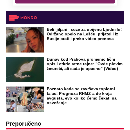
Beli ljiljani i suze za ubijenu Ljudmilu:
Održano opelo na Lešću, prijatelji iz
Rusije pratili preko video prenosa
Dunav kod Prahova promenio lični
opis i otkrio ratne tajne: "Ovde plovim
žmureći, ali sada je opasno" (Video)
Poznato kada se završava toplotni
talas: Prognoza RHMZ-a do kraja
avgusta, evo koliko ćemo čekati na
osveženje
Preporučeno