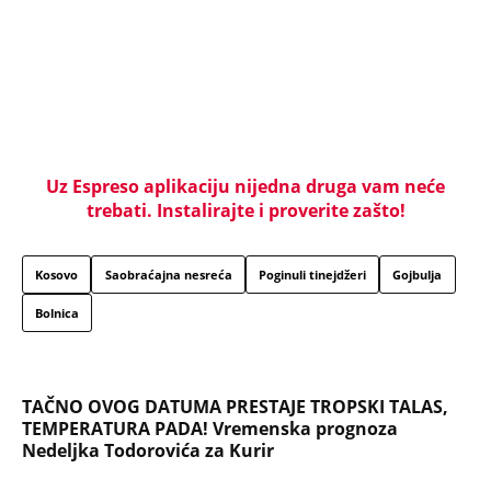
Uz Espreso aplikaciju nijedna druga vam neće
trebati. Instalirajte i proverite zašto!
Kosovo
Saobraćajna nesreća
Poginuli tinejdžeri
Gojbulja
Bolnica
TAČNO OVOG DATUMA PRESTAJE TROPSKI TALAS,
TEMPERATURA PADA! Vremenska prognoza
Nedeljka Todorovića za Kurir