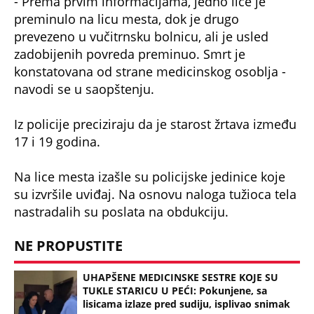
- Prema prvim informacijama, jedno lice je
preminulo na licu mesta, dok je drugo
prevezeno u vučitrnsku bolnicu, ali je usled
zadobijenih povreda preminuo. Smrt je
konstatovana od strane medicinskog osoblja -
navodi se u saopštenju.
Iz policije preciziraju da je starost žrtava između
17 i 19 godina.
Na lice mesta izašle su policijske jedinice koje
su izvršile uviđaj. Na osnovu naloga tužioca tela
nastradalih su poslata na obdukciju.
NE PROPUSTITE
UHAPŠENE MEDICINSKE SESTRE KOJE SU
TUKLE STARICU U PEĆI: Pokunjene, sa
lisicama izlaze pred sudiju, isplivao snimak