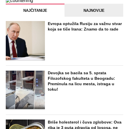
NAJČITANIJE
NAJNOVIJE
Evropa optužila Rusiju za važnu stvar
koja se tiče Irana: Znamo da to rade
Devojka se bacila sa 5. sprata
Filozofskog fakulteta u Beogradu:
Preminula na licu mesta, istraga u
toku!
Briše holesterol i čuva zglobove: Ova
riba je 3 puta zdravija od lososa, ne