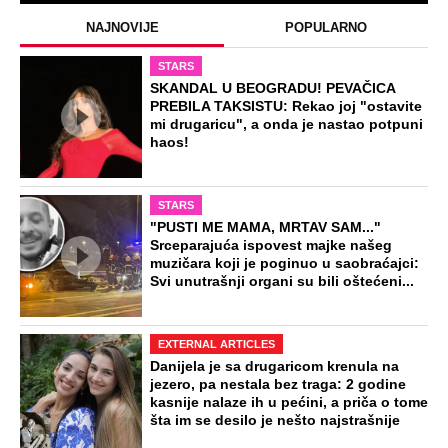
NAJNOVIJE
POPULARNO
STARS
SKANDAL U BEOGRADU! PEVAČICA
PREBILA TAKSISTU: Rekao joj "ostavite
mi drugaricu", a onda je nastao potpuni
haos!
STARS
"PUSTI ME MAMA, MRTAV SAM..."
Srceparajuća ispovest majke našeg
muzičara koji je poginuo u saobraćajci:
Svi unutrašnji organi su bili oštećeni...
EXTERNAL ARTICLES
Danijela je sa drugaricom krenula na
jezero, pa nestala bez traga: 2 godine
kasnije nalaze ih u pećini, a priča o tome
šta im se desilo je nešto najstrašnije