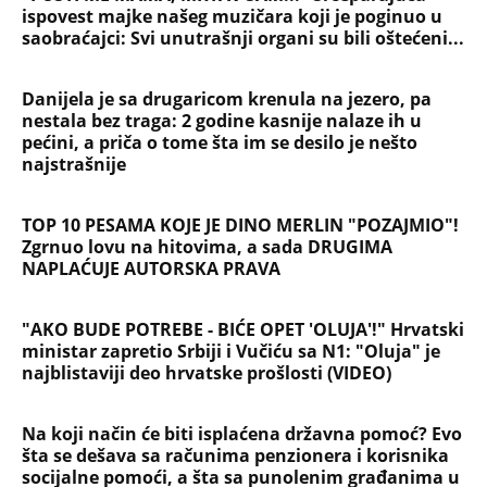
ispovest majke našeg muzičara koji je poginuo u
saobraćajci: Svi unutrašnji organi su bili oštećeni...
Danijela je sa drugaricom krenula na jezero, pa
nestala bez traga: 2 godine kasnije nalaze ih u
pećini, a priča o tome šta im se desilo je nešto
najstrašnije
TOP 10 PESAMA KOJE JE DINO MERLIN "POZAJMIO"!
Zgrnuo lovu na hitovima, a sada DRUGIMA
NAPLAĆUJE AUTORSKA PRAVA
"AKO BUDE POTREBE - BIĆE OPET 'OLUJA'!" Hrvatski
ministar zapretio Srbiji i Vučiću sa N1: "Oluja" je
najblistaviji deo hrvatske prošlosti (VIDEO)
Na koji način će biti isplaćena državna pomoć? Evo
šta se dešava sa računima penzionera i korisnika
socijalne pomoći, a šta sa punolenim građanima u