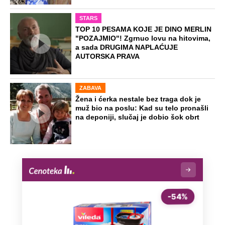
STARS
TOP 10 PESAMA KOJE JE DINO MERLIN
"POZAJMIO"! Zgrnuo lovu na hitovima,
a sada DRUGIMA NAPLAĆUJE
AUTORSKA PRAVA
ZABAVA
Žena i ćerka nestale bez traga dok je
muž bio na poslu: Kad su telo pronašli
na deponiji, slučaj je dobio šok obrt