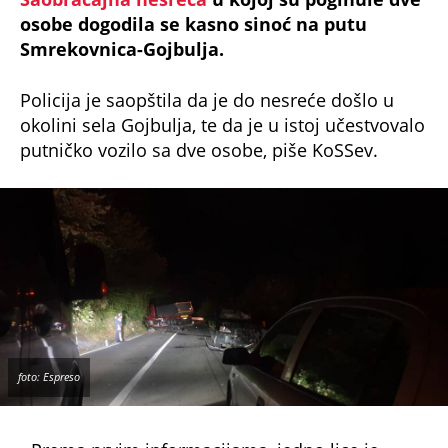
osobe dogodila se kasno sinoć na putu
Smrekovnica-Gojbulja.
Policija je saopštila da je do nesreće došlo u
okolini sela Gojbulja, te da je u istoj učestvovalo
putničko vozilo sa dve osobe, piše KoSSev.
foto: Espreso