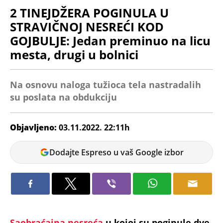
2 TINEJDŽERA POGINULA U
STRAVIČNOJ NESREĆI KOD
GOJBULJE: Jedan preminuo na licu
mesta, drugi u bolnici
Na osnovu naloga tužioca tela nastradalih
su poslata na obdukciju
Objavljeno:
03.11.2022. 22:11h
Jovana
Dodajte Espreso u vaš Google izbor
Vojinović
Saobraćajna nesreća
u kojoj su poginule dve