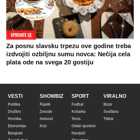
SPREMITE SE
Za posnu slavsku trpezu ove godine treba
izdvojiti ozbiljnu sumu novca: Nečija cela
plata ode na svega 20 gostiju
VESTI
SHOWBIZ
SPORT
VIRALNO
Politika
Rijaliti
Fudbal
Bizar
Društvo
Zvezde
Košarka
Svaštara
Hronika
Holivud
Tenis
Tiktok
Ekonomija
Kviz
Ostali sportovi
Beograd
Navijači