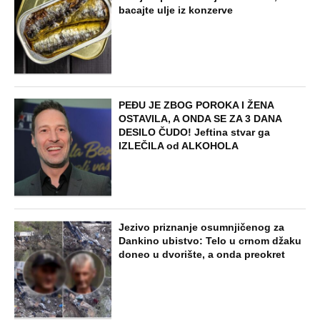
bacajte ulje iz konzerve
PEĐU JE ZBOG POROKA I ŽENA
OSTAVILA, A ONDA SE ZA 3 DANA
DESILO ČUDO! Jeftina stvar ga
IZLEČILA od ALKOHOLA
Jezivo priznanje osumnjičenog za
Dankino ubistvo: Telo u crnom džaku
doneo u dvorište, a onda preokret