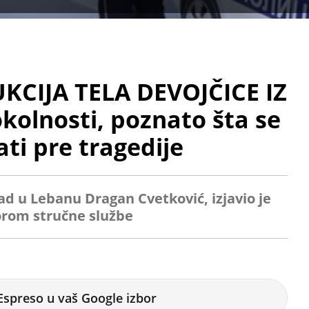
CIJA TELA DEVOJČICE IZ
olnosti, poznato šta se
ati pre tragedije
rad u Lebanu Dragan Cvetković, izjavio je
orom stručne službe
Espreso u vaš Google izbor