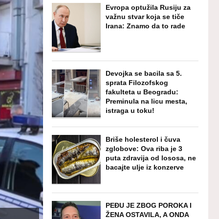
Evropa optužila Rusiju za
važnu stvar koja se tiče
Irana: Znamo da to rade
Devojka se bacila sa 5.
sprata Filozofskog
fakulteta u Beogradu:
Preminula na licu mesta,
istraga u toku!
Briše holesterol i čuva
zglobove: Ova riba je 3
puta zdravija od lososa, ne
bacajte ulje iz konzerve
PEĐU JE ZBOG POROKA I
ŽENA OSTAVILA, A ONDA