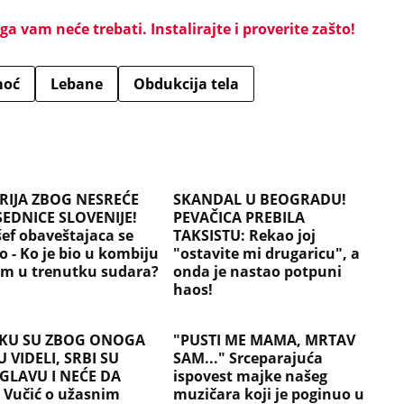
a vam neće trebati. Instalirajte i proverite zašto!
moć
Lebane
Obdukcija tela
RIJA ZBOG NESREĆE
SKANDAL U BEOGRADU!
EDNICE SLOVENIJE!
PEVAČICA PREBILA
šef obaveštajaca se
TAKSISTU: Rekao joj
o - Ko je bio u kombiju
"ostavite mi drugaricu", a
om u trenutku sudara?
onda je nastao potpuni
haos!
OKU SU ZBOG ONOGA
"PUSTI ME MAMA, MRTAV
U VIDELI, SRBI SU
SAM..." Srceparajuća
 GLAVU I NEĆE DA
ispovest majke našeg
 Vučić o užasnim
muzičara koji je poginuo u