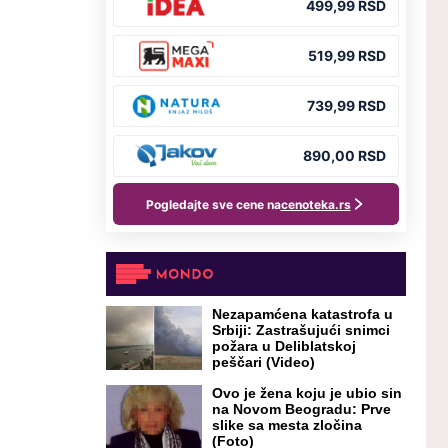
Nezapamćena katastrofa u
Srbiji: Zastrašujući snimci
požara u Deliblatskoj
peščari (Video)
Ovo je žena koju je ubio sin
na Novom Beogradu: Prve
slike sa mesta zločina
(Foto)