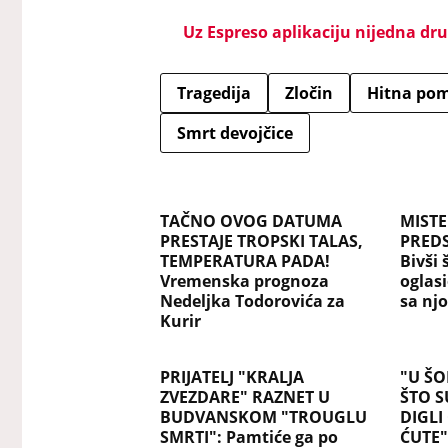
Uz Espreso aplikaciju nijedna drug
Tragedija
Zločin
Hitna po
Smrt devojčice
TAČNO OVOG DATUMA
MISTE
PRESTAJE TROPSKI TALAS,
PREDS
TEMPERATURA PADA!
Bivši 
Vremenska prognoza
oglasi
Nedeljka Todorovića za
sa nj
Kurir
PRIJATELJ "KRALJA
"U Š
ZVEZDARE" RAZNET U
ŠTO S
BUDVANSKOM "TROUGLU
DIGLI
SMRTI": Pamtiće ga po
ĆUTE"