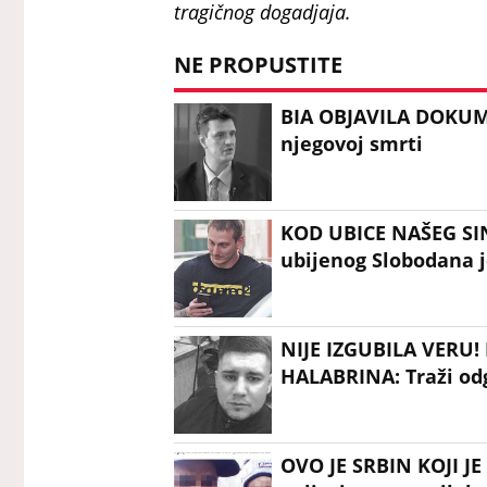
tragičnog dogadjaja.
NE PROPUSTITE
BIA OBJAVILA DOKUME
njegovoj smrti
KOD UBICE NAŠEG SI
ubijenog Slobodana j
NIJE IZGUBILA VERU
HALABRINA: Traži odg
OVO JE SRBIN KOJI J