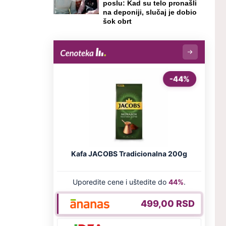
poslu: Kad su telo pronašli
na deponiji, slučaj je dobio
šok obrt