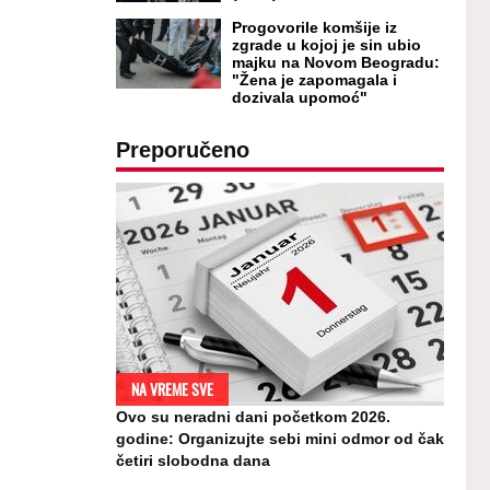
Progovorile komšije iz
zgrade u kojoj je sin ubio
majku na Novom Beogradu:
"Žena je zapomagala i
dozivala upomoć"
Preporučeno
NA VREME SVE
Ovo su neradni dani početkom 2026.
godine: Organizujte sebi mini odmor od čak
četiri slobodna dana