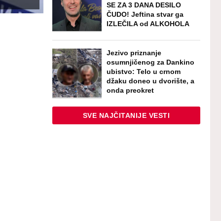
SE ZA 3 DANA DESILO
ČUDO! Jeftina stvar ga
IZLEČILA od ALKOHOLA
Jezivo priznanje
osumnjičenog za Dankino
ubistvo: Telo u crnom
džaku doneo u dvorište, a
onda preokret
SVE NAJČITANIJE VESTI