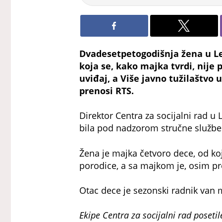
Dvadesetpetogodišnja žena u Le
koja se, kako majka tvrdi, nije 
uviđaj, a Više javno tužilaštvo 
prenosi RTS.
Direktor Centra za socijalni rad u 
bila pod nadzorom stručne službe
Žena je majka četvoro dece, od koj
porodice, a sa majkom je, osim p
Otac dece je sezonski radnik van 
Ekipe Centra za socijalni rad posetil