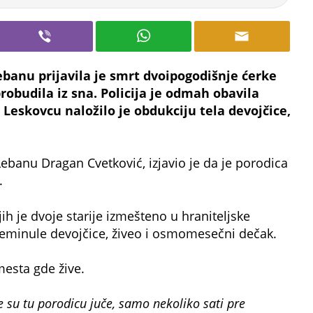
banu prijavila je smrt dvoipogodišnje ćerke
probudila iz sna. Policija je odmah obavila
u Leskovcu naložilo je obdukciju tela devojčice,
Lebanu Dragan Cvetković, izjavio je da je porodica
.
ih je dvoje starije izmešteno u hraniteljske
reminule devojčice, živeo i osmomesečni dečak.
mesta gde žive.
e su tu porodicu juče, samo nekoliko sati pre