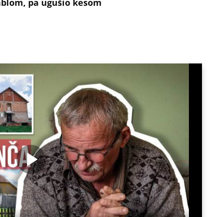
kablom, pa ugušio kesom