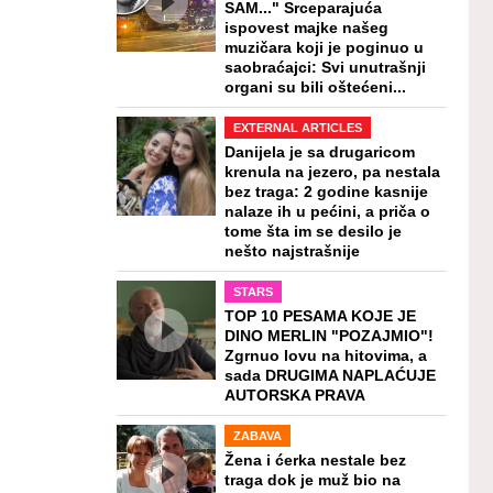
SAM..." Srceparajuća
ispovest majke našeg
muzičara koji je poginuo u
saobraćajci: Svi unutrašnji
organi su bili oštećeni...
EXTERNAL ARTICLES
Danijela je sa drugaricom
krenula na jezero, pa nestala
bez traga: 2 godine kasnije
nalaze ih u pećini, a priča o
tome šta im se desilo je
nešto najstrašnije
STARS
TOP 10 PESAMA KOJE JE
DINO MERLIN "POZAJMIO"!
Zgrnuo lovu na hitovima, a
sada DRUGIMA NAPLAĆUJE
AUTORSKA PRAVA
ZABAVA
Žena i ćerka nestale bez
traga dok je muž bio na