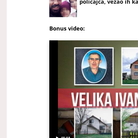
policajca, vezao ih 
Bonus video:
05:08