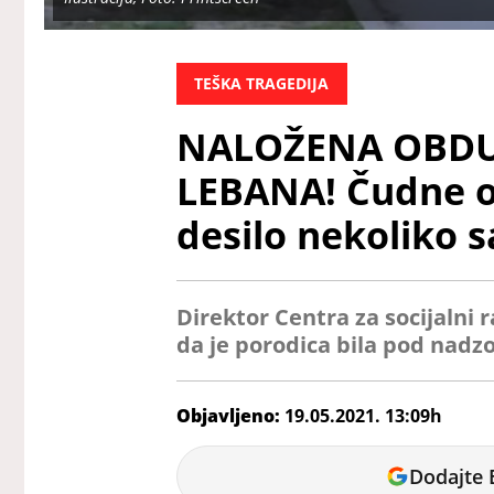
TEŠKA TRAGEDIJA
NALOŽENA OBDUK
LEBANA! Čudne ok
desilo nekoliko s
Direktor Centra za socijalni 
da je porodica bila pod nadz
Objavljeno:
19.05.2021. 13:09h
Jelena
Dodajte 
Mladenović