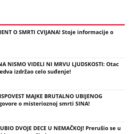
NT O SMRTI CVIJANA! Stoje informacije o
NA NISMO VIDELI NI MRVU LJUDSKOSTI: Otac
edva izdržao celo suđenje!
! ISPOVEST MAJKE BRUTALNO UBIJENOG
ovore o misterioznoj smrti SINA!
E UBIO DVOJE DECE U NEMAČKOJ! Prerušio se u