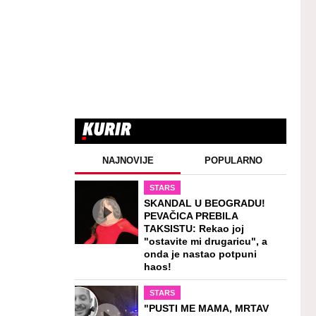
NAJNOVIJE
POPULARNO
STARS
SKANDAL U BEOGRADU!
PEVAČICA PREBILA
TAKSISTU: Rekao joj
"ostavite mi drugaricu", a
onda je nastao potpuni
haos!
STARS
"PUSTI ME MAMA, MRTAV