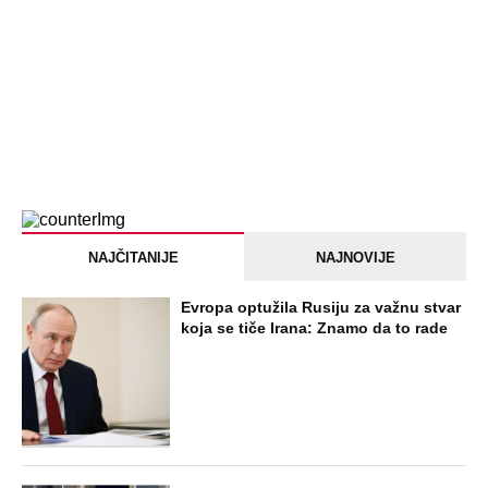
Briše holesterol i čuva zglobove: Ova
riba je 3 puta zdravija od lososa, ne
bacajte ulje iz konzerve
PEĐU JE ZBOG POROKA I ŽENA
OSTAVILA, A ONDA SE ZA 3 DANA
DESILO ČUDO! Jeftina stvar ga
IZLEČILA od ALKOHOLA
Jezivo priznanje osumnjičenog za