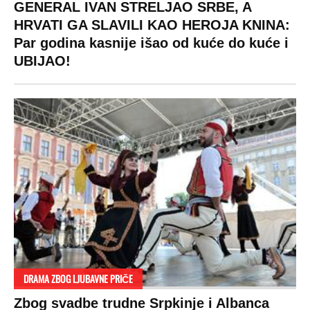
RAJ!
Žene u Srbiji su poludele za njima,
ogledaju se, bacaju pare: Ovde bunde
koštaju 100 evra, a neke i 2.000 dinara!