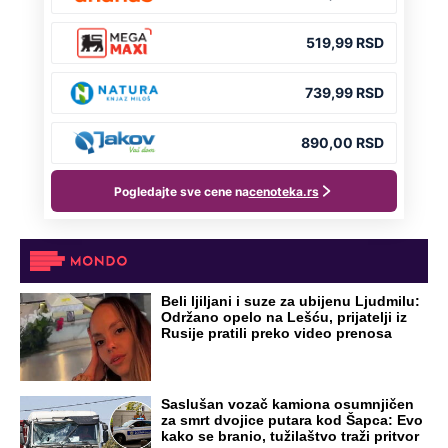
isplivali jezivi detalji
Preporučeno
NA VREME SVE
Ovo su neradni dani početkom 2026.