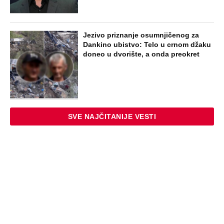
NAJNOVIJE
POPULARNO
STARS
SKANDAL U BEOGRADU! PEVAČICA
PREBILA TAKSISTU: Rekao joj "ostavite
mi drugaricu", a onda je nastao potpuni
haos!
STARS
"PUSTI ME MAMA, MRTAV SAM..."
Srceparajuća ispovest majke našeg
muzičara koji je poginuo u saobraćajci:
Svi unutrašnji organi su bili oštećeni...