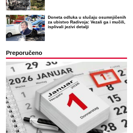
godine: Organizujte sebi mini odmor od
čak četiri slobodna dana
OD NAVODNOG HEROJA DO BRUTALNOG UBICE
GENERAL IVAN STRELJAO SRBE, A
HRVATI GA SLAVILI KAO HEROJA KNINA:
Par godina kasnije išao od kuće do kuće i