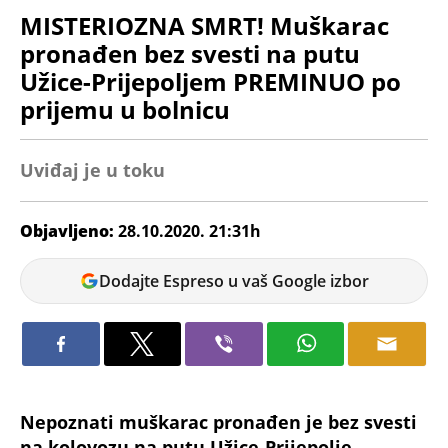
MISTERIOZNA SMRT! Muškarac
pronađen bez svesti na putu
Užice-Prijepoljem PREMINUO po
prijemu u bolnicu
Uviđaj je u toku
Objavljeno:
28.10.2020. 21:31h
Praktikanti
Dodajte Espreso u vaš Google izbor
Nepoznati muškarac pronađen je bez svesti
na kolovozu na putu Užice-Prijepolje.