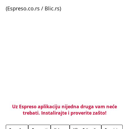
(Espreso.co.rs / Blic.rs)
Uz Espreso aplikaciju nijedna druga vam neće
trebati. Instalirajte i proverite zašto!
Pronađen
Bez svesti
Kolovoz
Užice-Prijepolje
Preminio
Bolnica
TAČNO OVOG DATUMA PRESTAJE TROPSKI TALAS,
TEMPERATURA PADA! Vremenska prognoza
Nedeljka Todorovića za Kurir
MISTERIJA ZBOG NESREĆE PREDSEDNICE SLOVENIJE!
Bivši šef obaveštajaca se oglasio - Ko je bio u
kombiju sa njom u trenutku sudara?