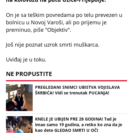
On je sa teškim povredama po telu prevezen u
bolnicu u Novoj Varoši, ali po prijemu je
preminuo, piše "Objektiv".
Još nije poznat uzrok smrti muškarca.
Uviđaj je u toku.
NE PROPUSTITE
PREGLEDANI SNIMCI UBISTVA VOJISLAVA
ŠKRBIĆA! Vidi se trenutak PUCANJA!
KNELE JE UBIJEN PRE 28 GODINA! Tad je
imao samo 19 godina, a retko ko zna da je
kao dete GLEDAO SMRTI U OČI