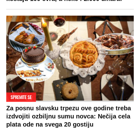
Politika
Rijaliti
Fudbal
Bizar
Društvo
Zvezde
Košarka
Svaštara
Hronika
Holivud
Tenis
Tiktok
Ekonomija
Kviz
Ostali sportovi
Beograd
Navijači
Zasadi drvo
Showtime
Kosovo
Sudbine
LIFESTYLE
SVET
MONDO INC.
Život
Planeta
Impressum
Stil
Globalno zagrevanje
Kontakt
Ljubav
Hrvatska
Marketing
Zdravlje
BiH
Politika o kolačićima
Hi-Tech
Crna Gora
Uslovi korišćenja
Kultura
Makedonija
Politika privatnosti
Auto
Privacy policy
Terms of service