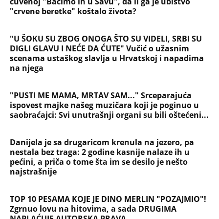
Danijela je sa drugaricom krenula na jezero, pa
nestala bez traga: 2 godine kasnije nalaze ih u
pećini, a priča o tome šta im se desilo je nešto
najstrašnije
TOP 10 PESAMA KOJE JE DINO MERLIN "POZAJMIO"!
Zgrnuo lovu na hitovima, a sada DRUGIMA
NAPLAĆUJE AUTORSKA PRAVA
"AKO BUDE POTREBE - BIĆE OPET 'OLUJA'!" Hrvatski
ministar zapretio Srbiji i Vučiću sa N1: "Oluja" je
najblistaviji deo hrvatske prošlosti (VIDEO)
Na koji način će biti isplaćena državna pomoć? Evo
šta se dešava sa računima penzionera i korisnika
socijalne pomoći, a šta sa punolenim građanima u
septembru