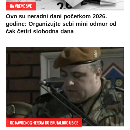
UBIJAO!
DRAMA ZBOG LJUBAVNE PRIČE
Zbog svadbe trudne Srpkinje i Albanca
proradio nacionalizam! Popljuvali ih samo
tako: "Ti si svoje srpsko izdala"