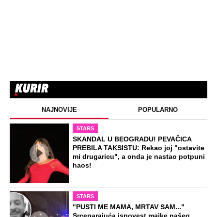
EXTERNAL ARTICLES
Danijela je sa drugaricom krenula na
jezero, pa nestala bez traga: 2 godine
kasnije nalaze ih u pećini, a priča o tome
šta im se desilo je nešto najstrašnije
STARS
TOP 10 PESAMA KOJE JE DINO MERLIN
"POZAJMIO"! Zgrnuo lovu na hitovima,
a sada DRUGIMA NAPLAĆUJE
AUTORSKA PRAVA
ZABAVA
Žena i ćerka nestale bez traga dok je
muž bio na poslu: Kad su telo pronašli
na deponiji, slučaj je dobio šok obrt