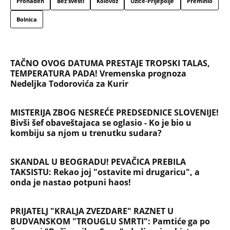
SKANDAL U BEOGRADU! PEVAČICA PREBILA
TAKSISTU: Rekao joj "ostavite mi drugaricu", a
onda je nastao potpuni haos!
PRIJATELJ "KRALJA ZVEZDARE" RAZNET U
BUDVANSKOM "TROUGLU SMRTI": Pamtiće ga po
čuvenoj "Bačimo ih u Savu", da li ga je ubistvo
"crvene beretke" koštalo života?
"U ŠOKU SU ZBOG ONOGA ŠTO SU VIDELI, SRBI SU
DIGLI GLAVU I NEĆE DA ĆUTE" Vučić o užasnim
scenama ustaškog slavlja u Hrvatskoj i napadima
na njega
"PUSTI ME MAMA, MRTAV SAM..." Srceparajuća
ispovest majke našeg muzičara koji je poginuo u
saobraćajci: Svi unutrašnji organi su bili oštećeni...