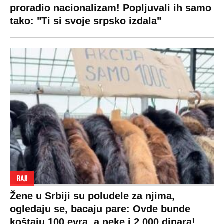
SPREMITE SE
Za posnu slavsku trpezu ove godine treba
izdvojiti ozbiljnu sumu novca: Nečija cela
plata ode na svega 20 gostiju
VESTI
SHOWBIZ
SPORT
VIRALNO