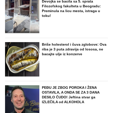
Dankino ubistvo: Telo u crnom džaku
doneo u dvorište, a onda preokret
SVE NAJČITANIJE VESTI