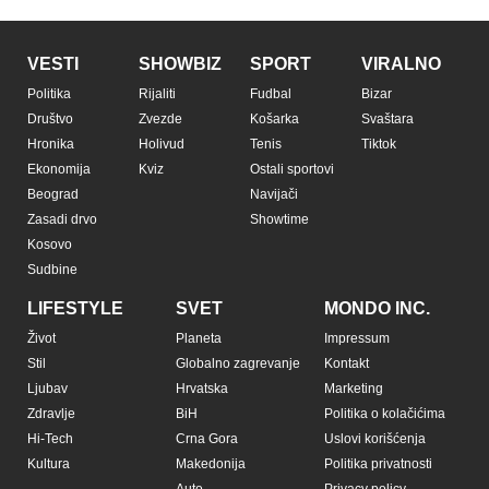
Prijatelji sajta
Pratite nas na:
Copyright © Espreso.co.rs 2026. Sva prava zadržana. Mondo inc.