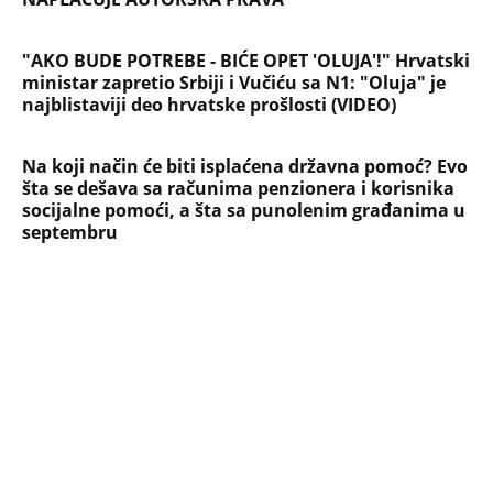
NAJČITANIJE
NAJNOVIJE
Evropa optužila Rusiju za važnu stvar
koja se tiče Irana: Znamo da to rade
Devojka se bacila sa 5. sprata
Filozofskog fakulteta u Beogradu:
Preminula na licu mesta, istraga u
toku!