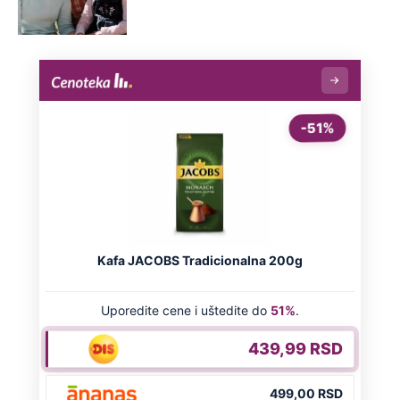
Beli ljiljani i suze za ubijenu Ljudmilu:
Održano opelo na Lešću, prijatelji iz
Rusije pratili preko video prenosa
Saslušan vozač kamiona osumnjičen
za smrt dvojice putara kod Šapca: Evo
kako se branio, tužilaštvo traži pritvor
Doneta odluka u slučaju osumnjičenih
za ubistvo Radivoja: Vezali ga i mučili,