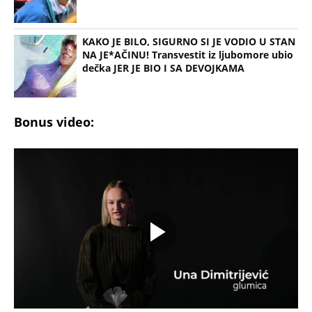
KAKO JE BILO, SIGURNO SI JE VODIO U STAN
NA JE*AČINU! Transvestit iz ljubomore ubio
dečka JER JE BIO I SA DEVOJKAMA
Bonus video: