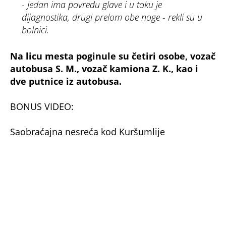
- Jedan ima povredu glave i u toku je
dijagnostika, drugi prelom obe noge - rekli su u
bolnici.
Na licu mesta poginule su četiri osobe, vozač
autobusa S. M., vozač kamiona Z. K., kao i
dve putnice iz autobusa.
BONUS VIDEO:
Saobraćajna nesreća kod Kuršumlije