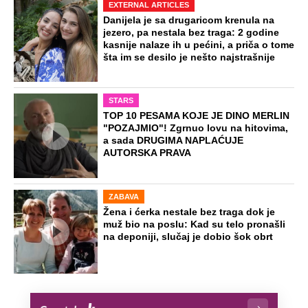
EXTERNAL ARTICLES
Danijela je sa drugaricom krenula na
jezero, pa nestala bez traga: 2 godine
kasnije nalaze ih u pećini, a priča o tome
šta im se desilo je nešto najstrašnije
STARS
TOP 10 PESAMA KOJE JE DINO MERLIN
"POZAJMIO"! Zgrnuo lovu na hitovima,
a sada DRUGIMA NAPLAĆUJE
AUTORSKA PRAVA
ZABAVA
Žena i ćerka nestale bez traga dok je
muž bio na poslu: Kad su telo pronašli
na deponiji, slučaj je dobio šok obrt