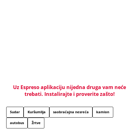
Uz Espreso aplikaciju nijedna druga vam neće
trebati. Instalirajte i proverite zašto!
Sudar
Kuršumlija
saobraćajna nesreća
kamion
autobus
Žrtve