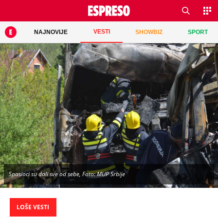
VESTI
NAJNOVIJE
SHOWBIZ
SPORT
Spasioci su dali sve od sebe, Foto: MUP Srbije
LOŠE VESTI