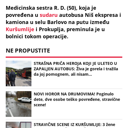
Medicinska sestra R. D. (50), koja je
povređena u
sudaru
autobusa Niš ekspresa i
kamiona u selu Barlovo na putu između
Kuršumlije
i Prokuplja, preminula je u
bolnici tokom operacije.
NE PROPUSTITE
STRAŠNA PRIČA HEROJA KOJI JE ULETEO U
ZAPALJEN AUTOBUS: Živa je gorela i tražila
da joj pomognem, ali nisam...
NOVI HOROR NA DRUMOVIMA! Poginulo
dete, dve osobe teško povređene, stravične
scene!
STRAVIČNE SCENE IZ KURŠUMLIJE: 3 žene