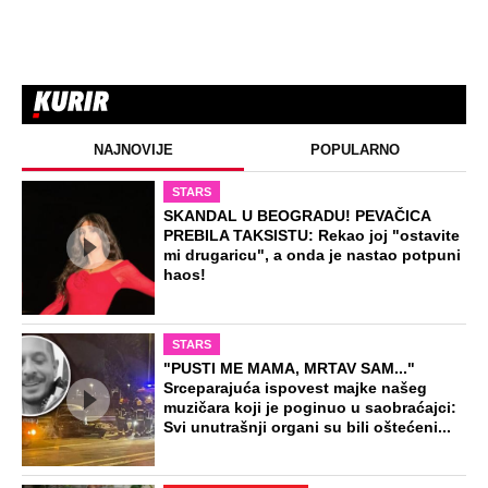
NAJNOVIJE
POPULARNO
STARS
SKANDAL U BEOGRADU! PEVAČICA
PREBILA TAKSISTU: Rekao joj "ostavite
mi drugaricu", a onda je nastao potpuni
haos!
STARS
"PUSTI ME MAMA, MRTAV SAM..."
Srceparajuća ispovest majke našeg
muzičara koji je poginuo u saobraćajci:
Svi unutrašnji organi su bili oštećeni...