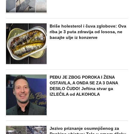
Briše holesterol i čuva zglobove: Ova
riba je 3 puta zdravija od lososa, ne
bacajte ulje iz konzerve
PEĐU JE ZBOG POROKA I ŽENA
OSTAVILA, A ONDA SE ZA 3 DANA
DESILO ČUDO! Jeftina stvar ga
IZLEČILA od ALKOHOLA
Jezivo priznanje osumnjičenog za
Dankino ubistvo: Telo u crnom džaku