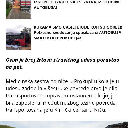
IZGORELE, IZVUČENA I 5. ŽRTVA IZ OLUPINE
AUTOBUSA!
RUKAMA SMO GASILI LJUDE KOJI SU GORELI!
Potresno svedočenje spasilaca iz AUTOBUSA
SMRTI KOD PROKUPLJA!
Ovim je broj žrtava stravičnog udesa porastao
na pet.
Medicinska sestra bolnice u Prokuplju koja je u
udesu zadobila višestruke povrede prvo je bila
tranasportovana upravo u ustanovu u kojoj je
bila zaposlena, međutim, zbog težine povreda
transportovana je u Klinički centar u Nišu.