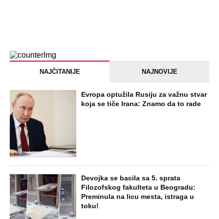
NAJČITANIJE
NAJNOVIJE
Evropa optužila Rusiju za važnu stvar
koja se tiče Irana: Znamo da to rade
Devojka se bacila sa 5. sprata
Filozofskog fakulteta u Beogradu:
Preminula na licu mesta, istraga u
toku!