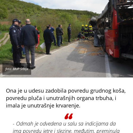
foto: MUP Srbije
Ona je u udesu zadobila povredu grudnog koša,
povredu pluča i unutrašnjih organa trbuha, i
imala je unutrašnje krvarenje.
- Odmah je odvedena u salu sa indicijama da
ima povredu jetre i slezine, međutim, preminula