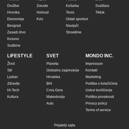
Društvo
Zvezde
Košarka
Svaštara
Hronika
Holivud
Tenis
Tiktok
Ekonomija
Kviz
Ostali sportovi
Beograd
Navijači
Zasadi drvo
Showtime
Kosovo
Sudbine
LIFESTYLE
SVET
MONDO INC.
Život
Planeta
Impressum
Stil
Globalno zagrevanje
Kontakt
Ljubav
Hrvatska
Marketing
Zdravlje
BiH
Politika o kolačićima
Hi-Tech
Crna Gora
Uslovi korišćenja
Kultura
Makedonija
Politika privatnosti
Auto
Privacy policy
Terms of service
Prijatelji sajta