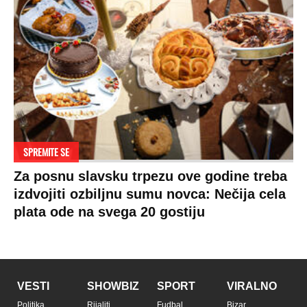
SPREMITE SE
Za posnu slavsku trpezu ove godine treba
izdvojiti ozbiljnu sumu novca: Nečija cela
plata ode na svega 20 gostiju
VESTI
SHOWBIZ
SPORT
VIRALNO
Politika
Rijaliti
Fudbal
Bizar