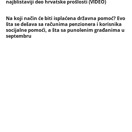
najblistaviji deo hrvatske prošlosti (VIDEO)
Na koji način će biti isplaćena državna pomoć? Evo
šta se dešava sa računima penzionera i korisnika
socijalne pomoći, a šta sa punolenim građanima u
septembru