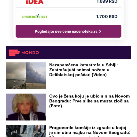
Nezapamćena katastrofa u Srbiji:
Zastrašujući snimci požara u
Deliblatskoj peščari (Video)
Ovo je žena koju je ubio sin na Novom
Beogradu: Prve slike sa mesta zločina
(Foto)
Progovorile komšije iz zgrade u kojoj
je sin ubio majku na Novom Beogradu: