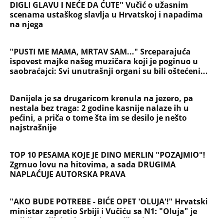
DIGLI GLAVU I NEĆE DA ĆUTE" Vučić o užasnim
scenama ustaškog slavlja u Hrvatskoj i napadima
na njega
"PUSTI ME MAMA, MRTAV SAM..." Srceparajuća
ispovest majke našeg muzičara koji je poginuo u
saobraćajci: Svi unutrašnji organi su bili oštećeni...
Danijela je sa drugaricom krenula na jezero, pa
nestala bez traga: 2 godine kasnije nalaze ih u
pećini, a priča o tome šta im se desilo je nešto
najstrašnije
TOP 10 PESAMA KOJE JE DINO MERLIN "POZAJMIO"!
Zgrnuo lovu na hitovima, a sada DRUGIMA
NAPLAĆUJE AUTORSKA PRAVA
"AKO BUDE POTREBE - BIĆE OPET 'OLUJA'!" Hrvatski
ministar zapretio Srbiji i Vučiću sa N1: "Oluja" je