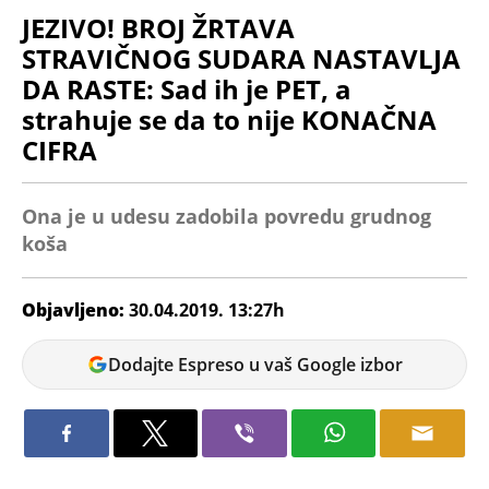
JEZIVO! BROJ ŽRTAVA
STRAVIČNOG SUDARA NASTAVLJA
DA RASTE: Sad ih je PET, a
strahuje se da to nije KONAČNA
CIFRA
Ona je u udesu zadobila povredu grudnog
koša
Objavljeno:
30.04.2019. 13:27h
Dejan
Dodajte Espreso u vaš Google izbor
Katalina