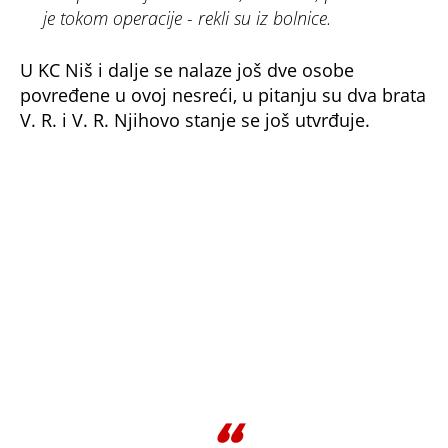
je tokom operacije - rekli su iz bolnice.
U KC Niš i dalje se nalaze još dve osobe
povređene u ovoj nesreći, u pitanju su dva brata
V. R. i V. R. Njihovo stanje se još utvrđuje.