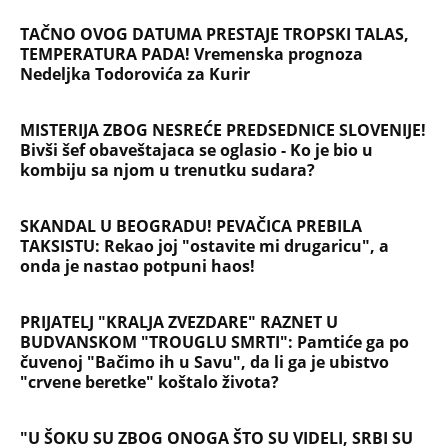
TAČNO OVOG DATUMA PRESTAJE TROPSKI TALAS,
TEMPERATURA PADA! Vremenska prognoza
Nedeljka Todorovića za Kurir
MISTERIJA ZBOG NESREĆE PREDSEDNICE SLOVENIJE!
Bivši šef obaveštajaca se oglasio - Ko je bio u
kombiju sa njom u trenutku sudara?
SKANDAL U BEOGRADU! PEVAČICA PREBILA
TAKSISTU: Rekao joj "ostavite mi drugaricu", a
onda je nastao potpuni haos!
PRIJATELJ "KRALJA ZVEZDARE" RAZNET U
BUDVANSKOM "TROUGLU SMRTI": Pamtiće ga po
čuvenoj "Bačimo ih u Savu", da li ga je ubistvo
"crvene beretke" koštalo života?
"U ŠOKU SU ZBOG ONOGA ŠTO SU VIDELI, SRBI SU