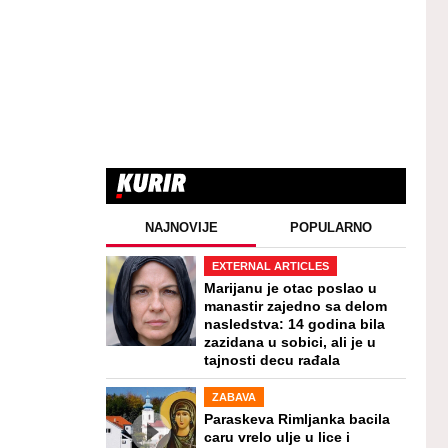
NAJNOVIJE
POPULARNO
EXTERNAL ARTICLES
Marijanu je otac poslao u
manastir zajedno sa delom
nasledstva: 14 godina bila
zazidana u sobici, ali je u
tajnosti decu rađala
ZABAVA
Paraskeva Rimljanka bacila
caru vrelo ulje u lice i