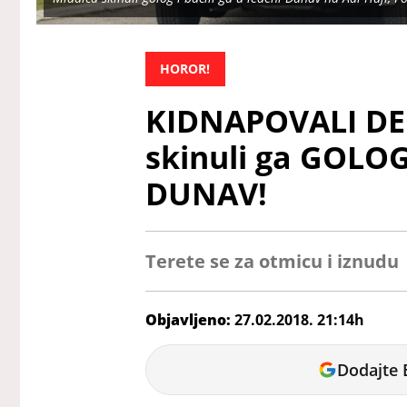
HOROR!
KIDNAPOVALI DE
skinuli ga GOLOG,
DUNAV!
Terete se za otmicu i iznudu
Objavljeno:
27.02.2018. 21:14h
Milica
Dodajte 
Božinović