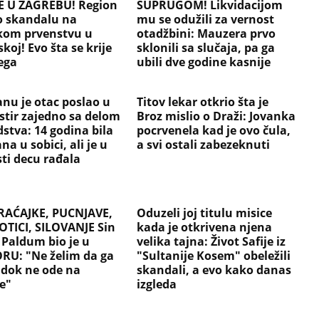
 U ZAGREBU! Region
SUPRUGOM! Likvidacijom
 o skandalu na
mu se odužili za vernost
kom prvenstvu u
otadžbini: Mauzera prvo
koj! Evo šta se krije
sklonili sa slučaja, pa ga
ega
ubili dve godine kasnije
anu je otac poslao u
Titov lekar otkrio šta je
tir zajedno sa delom
Broz mislio o Draži: Jovanka
stva: 14 godina bila
pocrvenela kad je ovo čula,
na u sobici, ali je u
a svi ostali zabezeknuti
sti decu rađala
AĆAJKE, PUCNJAVE,
Oduzeli joj titulu misice
TICI, SILOVANJE Sin
kada je otkrivena njena
 Paldum bio je u
velika tajna: Život Safije iz
RU: "Ne želim da ga
"Sultanije Kosem" obeležili
 dok ne ode na
skandali, a evo kako danas
e"
izgleda