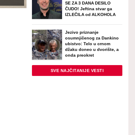
SE ZA 3 DANA DESILO
ČUDO! Jeftina stvar ga
IZLEČILA od ALKOHOLA
Jezivo priznanje
osumnjičenog za Dankino
ubistvo: Telo u crnom
džaku doneo u dvorište, a
onda preokret
SVE NAJČITANIJE VESTI