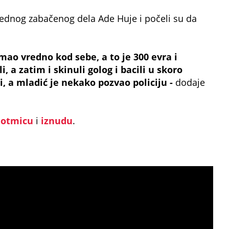
jednog zabačenog dela Ade Huje i počeli su da
imao vredno kod sebe, a to je 300 evra i
, a zatim i skinuli golog i bacili u skoro
, a mladić je nekako pozvao policiju -
dodaje
a
otmicu
i
iznudu
.