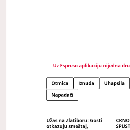
Uz Espreso aplikaciju nijedna drug
Otmica
Iznuda
Uhapsila
Napadači
Užas na Zlatiboru: Gosti
CRNO
otkazuju smeštaj,
SPUST