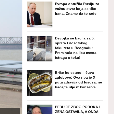
Evropa optužila Rusiju za
važnu stvar koja se tiče
Irana: Znamo da to rade
Devojka se bacila sa 5.
sprata Filozofskog
fakulteta u Beogradu:
Preminula na licu mesta,
istraga u toku!
Briše holesterol i čuva
zglobove: Ova riba je 3
puta zdravija od lososa, ne
bacajte ulje iz konzerve
PEĐU JE ZBOG POROKA I
ŽENA OSTAVILA, A ONDA