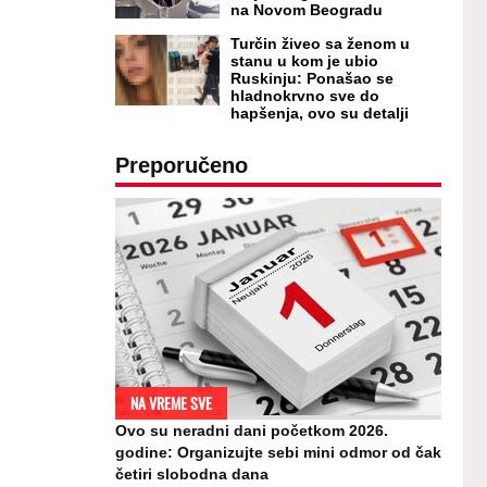
na Novom Beogradu
Turčin živeo sa ženom u
stanu u kom je ubio
Ruskinju: Ponašao se
hladnokrvno sve do
hapšenja, ovo su detalji
Preporučeno
NA VREME SVE
Ovo su neradni dani početkom 2026.
godine: Organizujte sebi mini odmor od čak
četiri slobodna dana