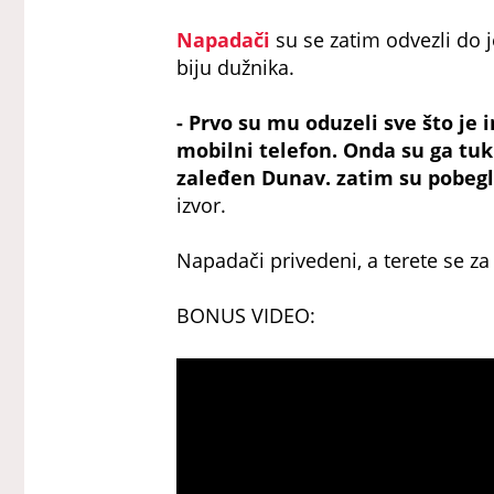
Napadači
su se zatim odvezli do 
biju dužnika.
- Prvo su mu oduzeli sve što je 
mobilni telefon. Onda su ga tukli
zaleđen Dunav. zatim su pobegli
izvor.
Napadači privedeni, a terete se z
BONUS VIDEO: