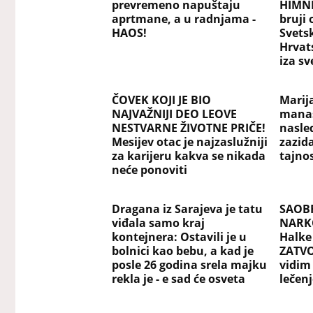
prevremeno napuštaju
HIMNE
aprtmane, a u radnjama -
bruji
HAOS!
Svets
Hrvats
iza sv
ČOVEK KOJI JE BIO
Marij
NAJVAŽNIJI DEO LEOVE
manas
NESTVARNE ŽIVOTNE PRIČE!
nasled
Mesijev otac je najzaslužniji
zazida
za karijeru kakva se nikada
tajno
neće ponoviti
Dragana iz Sarajeva je tatu
SAOBR
viđala samo kraj
NARKO
kontejnera: Ostavili je u
Halke
bolnici kao bebu, a kad je
ZATVO
posle 26 godina srela majku
vidim
rekla je - e sad će osveta
lečenj