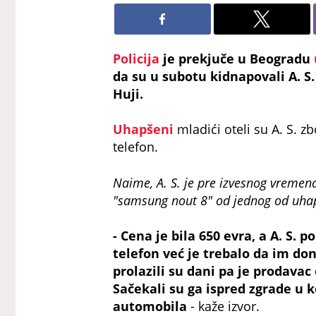
Policija
je prekjuče u Beogradu
da su u subotu kidnapovali A. S. 
Huji.
Uhapšeni
mladići oteli su A. S. 
telefon.
Naime, A. S. je pre izvesnog vremen
"samsung nout 8" od jednog od uha
- Cena je bila 650 evra, a A. S
telefon već je trebalo da im d
prolazili su dani pa je prodavac
Sačekali su ga ispred zgrade u ko
automobila
- kaže izvor.