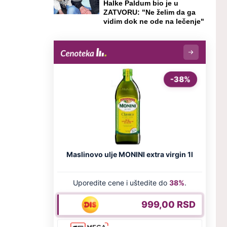
Halke Paldum bio je u
ZATVORU: "Ne želim da ga
vidim dok ne ode na lečenje"