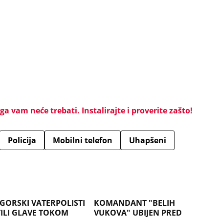
a vam neće trebati. Instalirajte i proverite zašto!
Policija
Mobilni telefon
Uhapšeni
GORSKI VATERPOLISTI
KOMANDANT "BELIH
ILI GLAVE TOKOM
VUKOVA" UBIJEN PRED