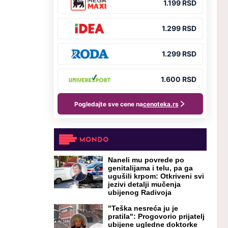
Naneli mu povrede po
genitalijama i telu, pa ga
ugušili krpom: Otkriveni svi
jezivi detalji mučenja
ubijenog Radivoja
"Teška nesreća ju je
pratila": Progovorio prijatelj
ubijene ugledne doktorke