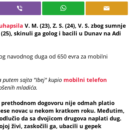
uhapsila
V. M. (23), Z. S. (24), V. S. zbog sumnje
(25), skinuli ga golog i bacili u Dunav na Adi
zbog navodnog duga od 650 evra za mobilni
a putem sajta "Ibej" kupio
mobilni telefon
pšenih mladića.
. po prethodnom dogovoru nije odmah platio
onese novac u nekom kratkom roku. Međutim,
 odlučio da sa dvojicom drugova naplati dug.
joj živi, zaskočili ga, ubacili u gepek