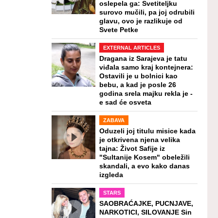
oslepela ga: Svetiteljku
surovo mučili, pa joj odrubili
glavu, ovo je razlikuje od
Svete Petke
EXTERNAL ARTICLES
Dragana iz Sarajeva je tatu
viđala samo kraj kontejnera:
Ostavili je u bolnici kao
bebu, a kad je posle 26
godina srela majku rekla je -
e sad će osveta
ZABAVA
Oduzeli joj titulu misice kada
je otkrivena njena velika
tajna: Život Safije iz
"Sultanije Kosem" obeležili
skandali, a evo kako danas
izgleda
STARS
SAOBRAĆAJKE, PUCNJAVE,
NARKOTICI, SILOVANJE Sin