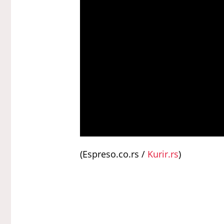
(Espreso.co.rs /
Kurir.rs
)