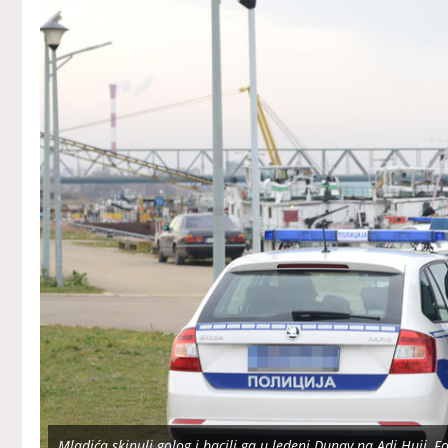
Mladića skinuli golog i bacili ga u ledeni Dunav na Adi Huji, Fot