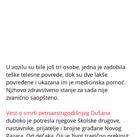
zvanično saopšteno.
Vest o smrti petnaestogodišnjeg Dušana
duboko je potresla njegove školske drugove,
nastavnike, prijatelje i brojne građane Novog
Pazara. Od dečaka, čiji je život tragično prekinut,
mnogi se opraštaju na društvenim mrežama
emotivnim porukama i izrazima saučešća
njegovoj porodici.
Policija je obavila uviđaj, a okolnosti pod kojima
je došlo do ove teške saobraćajne nesreće biće
utvrđene istragom.
NE PROPUSTITE
OTKRIVEN UZROK TEŠKE NESREĆE NA GOLIJI:
Poginuo dečak (15) koji je pre nekoliko dana