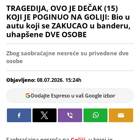
TRAGEDIJA, OVO JE DEČAK (15)
KOJI JE POGINUO NA GOLIJI: Bio u
autu koji se ZAKUCAO u banderu,
uhapšene DVE OSOBE
Zbog saobraćajne nesreće su privedene dve
osobe
Objavljeno:
08.07.2026. 15:24h
Ana
Dodajte Espreso u vaš Google izbor
Petrović
Saobraćajna nesreća na
Goliji
, u kojoj je