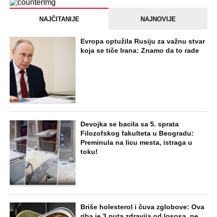
NAJNOVIJE
POPULARNO
ZABAVA
Ovi Srbi su vladali Osmanskim
carstvom: Jedan je ubio sultana, dvojica
su zadavljena, a na najmoćnijeg je
izvršen atentat