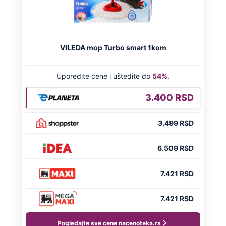
NA VREME SVE
Ovo su neradni dani početkom 2026.
godine: Organizujte sebi mini odmor od
čak četiri slobodna dana