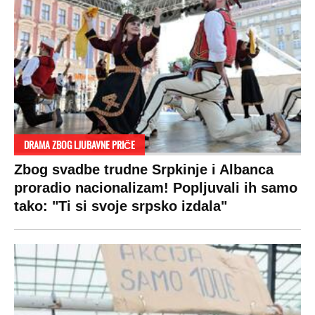
izdvojiti ozbiljnu sumu novca: Nečija cela
plata ode na svega 20 gostiju
VESTI
SHOWBIZ
SPORT
VIRALNO
Politika
Rijaliti
Fudbal
Bizar
Društvo
Zvezde
Košarka
Svaštara
Hronika
Holivud
Tenis
Tiktok
Ekonomija
Kviz
Ostali sportovi
Beograd
Navijači
Zasadi drvo
Showtime
Kosovo
Sudbine
LIFESTYLE
SVET
MONDO INC.
Život
Planeta
Impressum
Stil
Globalno zagrevanje
Kontakt
Ljubav
Hrvatska
Marketing