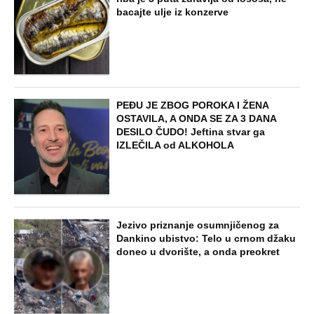
STARS
„NEMA POVRATKA, NIKADA NISI BIO
ČOVEK” Ana Nikolić raskinula sa
Raletom jer je stao na stranu Jelene
Radanović! Ovo su reči njene
oproštajne poruke: Izdao si...
STARS
KARLEUŠA GLAVNA TEMA DNEVNIKA U
HRVATSKOJ! Zbog nje sazvali hitan
sastanak, traže da joj se zabrani ulazak
u zemlju - JK poručila samo jedno - Sve
je to plod...
EXTERNAL ARTICLES
Muž me ostavio sa 3 dece i otišao s
ljubavnicom, kupio joj stan i auto: Kad
ga je nezamislivo izdala, došao mi na
vratima, prizor koji je zatekao ga razorio