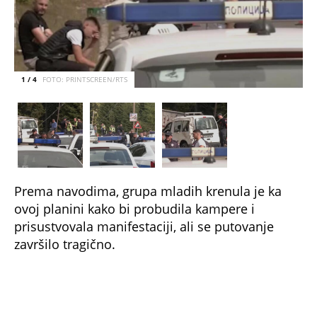
1 / 4
FOTO: PRINTSCREEN/RTS
Prema navodima, grupa mladih krenula je ka
ovoj planini kako bi probudila kampere i
prisustvovala manifestaciji, ali se putovanje
završilo tragično.
U vozilu su bile još tri osobe, jedna je zadobila
teške telesne povrede, dok su dve lakše
povređene i ukazana im je medicinska pomoć.
Njihovo zdravstveno stanje za sada nije