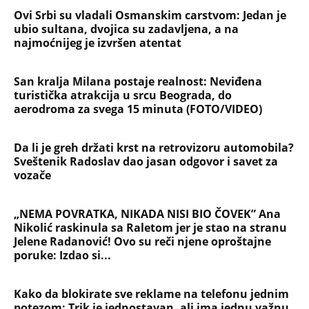
KARLEUŠA GLAVNA TEMA DNEVNIKA U HRVATSKOJ!
Zbog nje sazvali hitan sastanak, traže da joj se
zabrani ulazak u zemlju - JK poručila samo jedno -
Sve je to plod...
NAJČITANIJE
NAJNOVIJE
Evropa optužila Rusiju za važnu stvar
koja se tiče Irana: Znamo da to rade