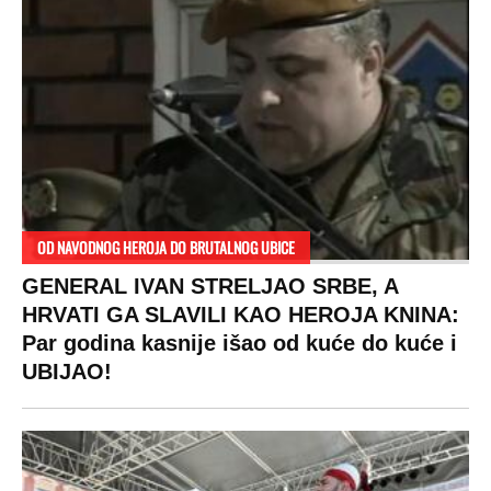
Žene u Srbiji su poludele za njima,
ogledaju se, bacaju pare: Ovde bunde
koštaju 100 evra, a neke i 2.000 dinara!
SPREMITE SE
Za posnu slavsku trpezu ove godine treba