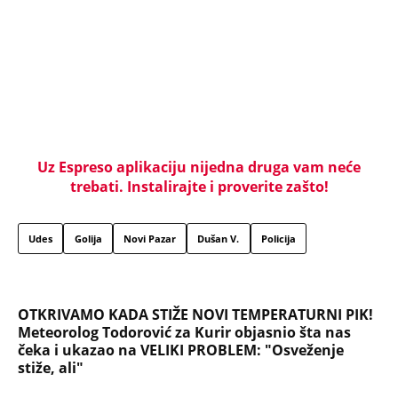
poruke: Izdao si...
Kako da blokirate sve reklame na telefonu jednim
potezom: Trik je jednostavan, ali ima jednu važnu
manu
VUČIĆEVE DRŽAVNIČKE REČI ODJEKNULE U CELOM
SVETU! Citiraju ga mediji sa obe strane "gvozdene
zavese" - Sa dozom divljenja prenose njegov
BESKOMPROMISAN STAV
Muž me ostavio sa 3 dece i otišao s ljubavnicom,
kupio joj stan i auto: Kad ga je nezamislivo izdala,
došao mi na vratima, prizor koji je zatekao ga
razorio
"AKO UBIJEM, UBIĆU JEDNO" Srđan Aleksić ga je
satima držao na nišanu pa pitao za ženu: Kuća i
dalje puna krvi, a ovako se spasio (FOTO)