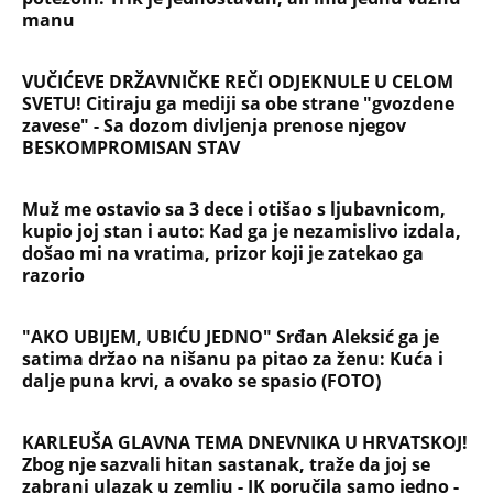
Devojka se bacila sa 5. sprata
Filozofskog fakulteta u Beogradu:
Preminula na licu mesta, istraga u
toku!
Briše holesterol i čuva zglobove: Ova
riba je 3 puta zdravija od lososa, ne
bacajte ulje iz konzerve
PEĐU JE ZBOG POROKA I ŽENA
OSTAVILA, A ONDA SE ZA 3 DANA