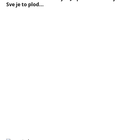
DESILO ČUDO! Jeftina stvar ga
IZLEČILA od ALKOHOLA
Jezivo priznanje osumnjičenog za
Dankino ubistvo: Telo u crnom džaku
doneo u dvorište, a onda preokret
SVE NAJČITANIJE VESTI