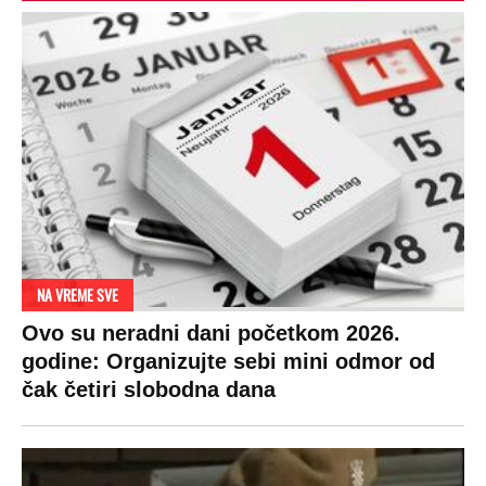
DRAMA ZBOG LJUBAVNE PRIČE
Zbog svadbe trudne Srpkinje i Albanca
proradio nacionalizam! Popljuvali ih samo
tako: "Ti si svoje srpsko izdala"
RAJ!