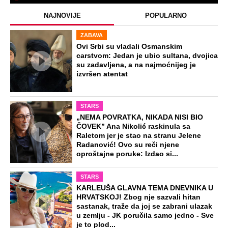
Naneli mu povrede po genitalijama i
telu, pa ga ugušili krpom: Otkriveni svi
jezivi detalji mučenja ubijenog
Radivoja