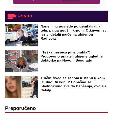
OD NAVODNOG HEROJA DO BRUTALNOG UBICE
GENERAL IVAN STRELJAO SRBE, A
HRVATI GA SLAVILI KAO HEROJA KNINA:
Par godina kasnije išao od kuće do kuće i
UBIJAO!