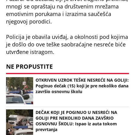
završio osnovnu školu
DEČAK KOJI JE POGINUO U NESREĆI NA
GOLIJI PRE NEKOLIKO DANA ZAVŠRIO
OSNOVNU ŠKOLU: Ispao iz auta tokom
prevrtanja
TEŠKA NESREĆA NA GOLIJI: Jedna osoba
stradala
Bonus video: