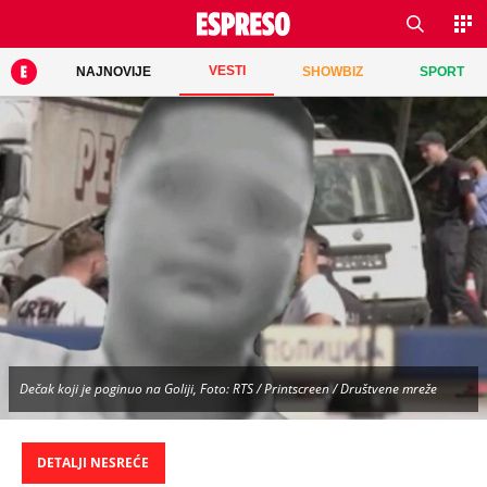
VESTI
NAJNOVIJE
SHOWBIZ
SPORT
Dečak koji je poginuo na Goliji, Foto: RTS / Printscreen / Društvene mreže
DETALJI NESREĆE