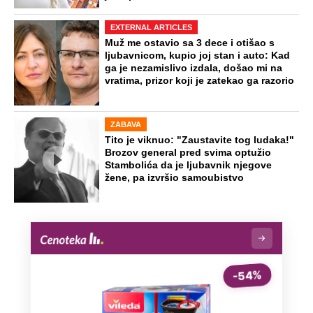
"Teška nesreća ju je pratila":
Progovorio prijatelj ubijene ugledne
doktorke na Novom Beogradu
Turčin živeo sa ženom u stanu u kom
je ubio Ruskinju: Ponašao se
hladnokrvno sve do hapšenja, ovo su
detalji
Preporučeno