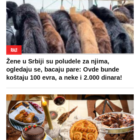
Zdravlje
BiH
Politika o kolačićima
Hi-Tech
Crna Gora
Uslovi korišćenja
Kultura
Makedonija
Politika privatnosti
Auto
Privacy policy
Terms of service
Prijatelji sajta
Pratite nas na:
Copyright © Espreso.co.rs 2026. Sva prava zadržana. Mondo inc.