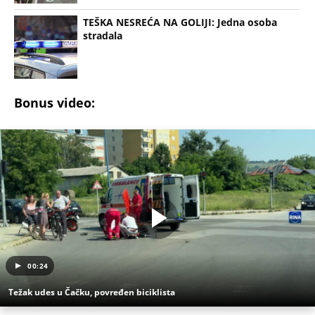
00:24
Težak udes u Čačku, povređen biciklista
(Espreso /
Blic
)
Uz Espreso aplikaciju nijedna druga vam neće
trebati. Instalirajte i proverite zašto!
Udes
Golija
Novi Pazar
Dušan V.
Policija
OTKRIVAMO KADA STIŽE NOVI TEMPERATURNI PIK!