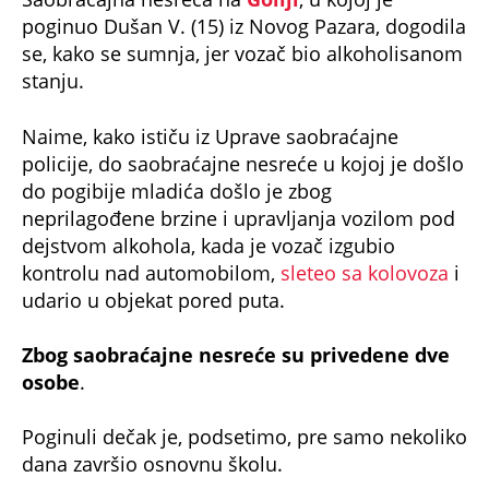
poginuo Dušan V. (15) iz Novog Pazara, dogodila
se, kako se sumnja, jer vozač bio alkoholisanom
stanju.
Naime, kako ističu iz Uprave saobraćajne
policije, do saobraćajne nesreće u kojoj je došlo
do pogibije mladića došlo je zbog
neprilagođene brzine i upravljanja vozilom pod
dejstvom alkohola, kada je vozač izgubio
kontrolu nad automobilom,
sleteo sa kolovoza
i
udario u objekat pored puta.
Zbog saobraćajne nesreće su privedene dve
osobe
.
Poginuli dečak je, podsetimo, pre samo nekoliko
dana završio osnovnu školu.