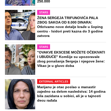
250.000
STARS
ŽENA SERGEJA TRIFUNOVIĆA PALA
ZBOG SAKOA OD 8.000 DINARA:
Otkrivamo nove detalje krađe u šoping
centru - Isidori preti kazna do 3 godine
zatvora
STARS
"OVAKVE EKSCESE MOŽETE OČEKIVATI
I UBUDUĆE" Komšije su upozoravale
zbog ponašanja Sergeja i njegove žene:
Vikao je u gluvo doba
EXTERNAL ARTICLES
Marijanu je otac poslao u manastir
zajedno sa delom nasledstva: 14 godina
bila zazidana u sobici, ali je u tajnosti
decu rađala