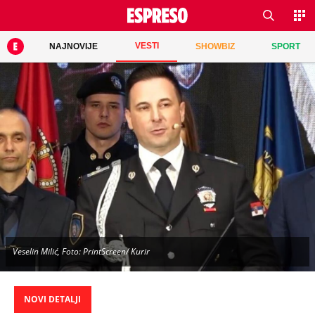
VESTI
NAJNOVIJE
SHOWBIZ
SPORT
Veselin Milić, Foto: PrintScreen/ Kurir
NOVI DETALJI