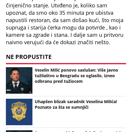
činjenično stanje. Utvđeno je, koliko sam
upoznat, da smo oko 35 minuta pre ubistva
napustili restoran, da sam došao kući, što moja
supruga i starija ćerka mogu da potvrde , kao i
kamere sa zgrade i stana. I dalje sam u pritvoru
naivno verujući da će dokazi značiti nešto.
NE PROPUSTITE
Veselin Milić ponovo saslušan: Više javno
tužilaštvo u Beogradu se oglasilo, izneo
odbranu pred tužiocem
Uhapšen blizak saradnik Veselina Milića!
Poznato za šta se sumnjiči