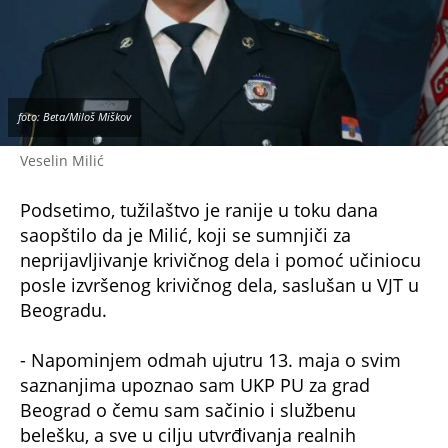
foto: Beta/Miloš Miškov
Veselin Milić
Podsetimo, tužilaštvo je ranije u toku dana
saopštilo da je Milić, koji se sumnjiči za
neprijavljivanje krivičnog dela i pomoć učiniocu
posle izvršenog krivičnog dela, saslušan u VJT u
Beogradu.
- Napominjem odmah ujutru 13. maja o svim
saznanjima upoznao sam UKP PU za grad
Beograd o čemu sam sačinio i službenu
belešku, a sve u cilju utvrđivanja realnih