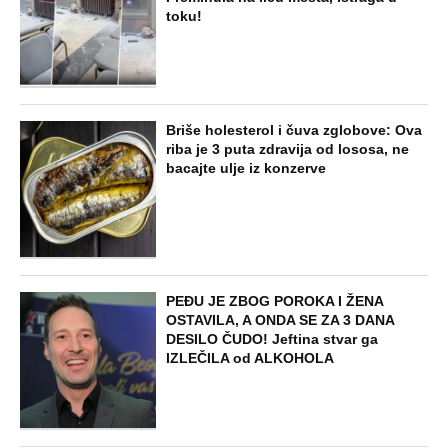
toku!
Briše holesterol i čuva zglobove: Ova
riba je 3 puta zdravija od lososa, ne
bacajte ulje iz konzerve
PEĐU JE ZBOG POROKA I ŽENA
OSTAVILA, A ONDA SE ZA 3 DANA
DESILO ČUDO! Jeftina stvar ga
IZLEČILA od ALKOHOLA