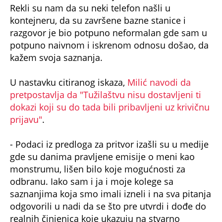
Rekli su nam da su neki telefon našli u
kontejneru, da su završene bazne stanice i
razgovor je bio potpuno neformalan gde sam u
potpuno naivnom i iskrenom odnosu došao, da
kažem svoja saznanja.
U nastavku citiranog iskaza,
Milić navodi da
pretpostavlja da "Tužilaštvu nisu dostavljeni ti
dokazi koji su do tada bili pribavljeni uz krivičnu
prijavu"
.
- Podaci iz predloga za pritvor izašli su u medije
gde su danima pravljene emisije o meni kao
monstrumu, lišen bilo koje mogućnosti za
odbranu. Iako sam i ja i moje kolege sa
saznanjima koja smo imali izneli i na sva pitanja
odgovorili u nadi da se što pre utvrdi i dođe do
realnih činjenica koje ukazuju na stvarno