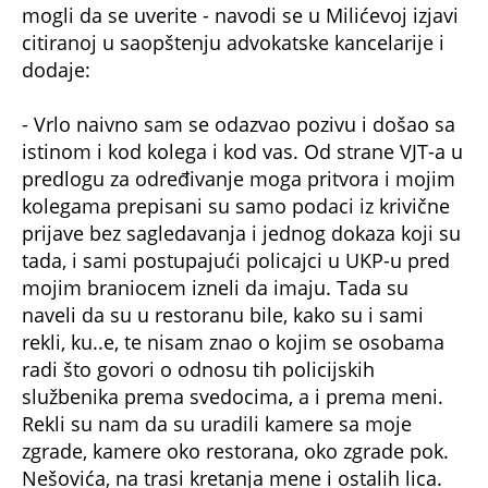
mogli da se uverite - navodi se u Milićevoj izjavi
citiranoj u saopštenju advokatske kancelarije i
dodaje:
- Vrlo naivno sam se odazvao pozivu i došao sa
istinom i kod kolega i kod vas. Od strane VJT-a u
predlogu za određivanje moga pritvora i mojim
kolegama prepisani su samo podaci iz krivične
prijave bez sagledavanja i jednog dokaza koji su
tada, i sami postupajući policajci u UKP-u pred
mojim braniocem izneli da imaju. Tada su
naveli da su u restoranu bile, kako su i sami
rekli, ku..e, te nisam znao o kojim se osobama
radi što govori o odnosu tih policijskih
službenika prema svedocima, a i prema meni.
Rekli su nam da su uradili kamere sa moje
zgrade, kamere oko restorana, oko zgrade pok.
Nešovića, na trasi kretanja mene i ostalih lica.