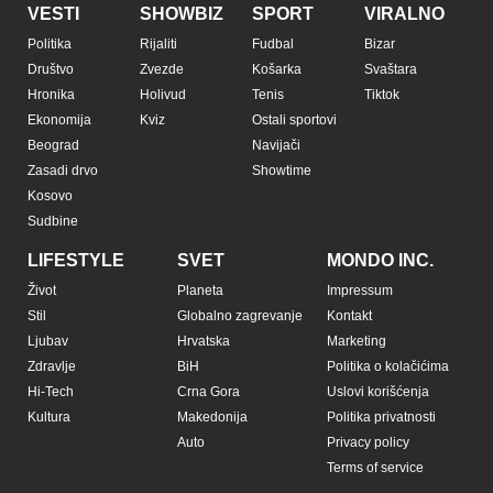
VESTI
SHOWBIZ
SPORT
VIRALNO
Politika
Rijaliti
Fudbal
Bizar
Društvo
Zvezde
Košarka
Svaštara
Hronika
Holivud
Tenis
Tiktok
Ekonomija
Kviz
Ostali sportovi
Beograd
Navijači
Zasadi drvo
Showtime
Kosovo
Sudbine
LIFESTYLE
SVET
MONDO INC.
Život
Planeta
Impressum
Stil
Globalno zagrevanje
Kontakt
Ljubav
Hrvatska
Marketing
Zdravlje
BiH
Politika o kolačićima
Hi-Tech
Crna Gora
Uslovi korišćenja
Kultura
Makedonija
Politika privatnosti
Auto
Privacy policy
Terms of service