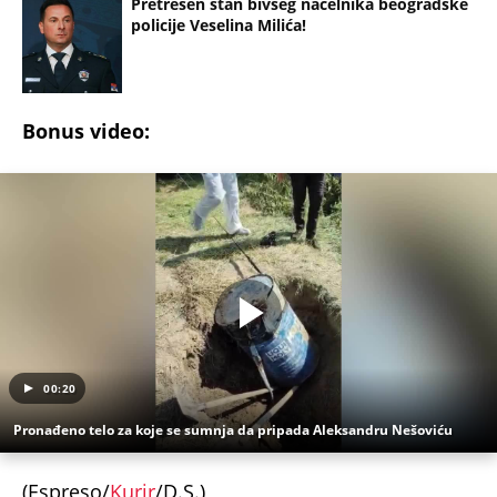
Pretresen stan bivšeg načelnika beogradske
policije Veselina Milića!
Bonus video:
00:20
Pronađeno telo za koje se sumnja da pripada Aleksandru Nešoviću
(Espreso/
Kurir
/D.S.)