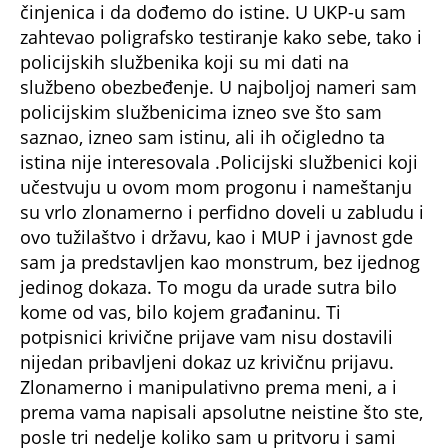
činjenica i da dođemo do istine. U UKP-u sam
zahtevao poligrafsko testiranje kako sebe, tako i
policijskih službenika koji su mi dati na
službeno obezbeđenje. U najboljoj nameri sam
policijskim službenicima izneo sve što sam
saznao, izneo sam istinu, ali ih očigledno ta
istina nije interesovala .Policijski službenici koji
učestvuju u ovom mom progonu i nameštanju
su vrlo zlonamerno i perfidno doveli u zabludu i
ovo tužilaštvo i državu, kao i MUP i javnost gde
sam ja predstavljen kao monstrum, bez ijednog
jedinog dokaza. To mogu da urade sutra bilo
kome od vas, bilo kojem građaninu. Ti
potpisnici krivične prijave vam nisu dostavili
nijedan pribavljeni dokaz uz krivičnu prijavu.
Zlonamerno i manipulativno prema meni, a i
prema vama napisali apsolutne neistine što ste,
posle tri nedelje koliko sam u pritvoru i sami