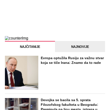
NAJČITANIJE
NAJNOVIJE
Evropa optužila Rusiju za važnu stvar
koja se tiče Irana: Znamo da to rade
Devojka se bacila sa 5. sprata
Filozofskog fakulteta u Beogradu:
Preminula na licu mesta, istraga u