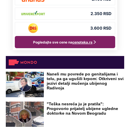
Naneli mu povrede po genitalijama i
telu, pa ga ugušili krpom: Otkriveni svi
jezivi detalji mučenja ubijenog
Radivoja
"Teška nesreća ju je pratila":
Progovorio prijatelj ubijene ugledne
doktorke na Novom Beogradu