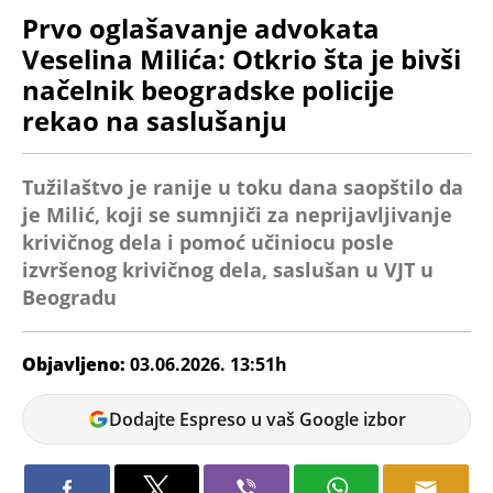
Prvo oglašavanje advokata
Veselina Milića: Otkrio šta je bivši
načelnik beogradske policije
rekao na saslušanju
Tužilaštvo je ranije u toku dana saopštilo da
je Milić, koji se sumnjiči za neprijavljivanje
krivičnog dela i pomoć učiniocu posle
izvršenog krivičnog dela, saslušan u VJT u
Beogradu
Objavljeno:
03.06.2026. 13:51h
Dijana
Dodajte Espreso u vaš Google izbor
Spasov