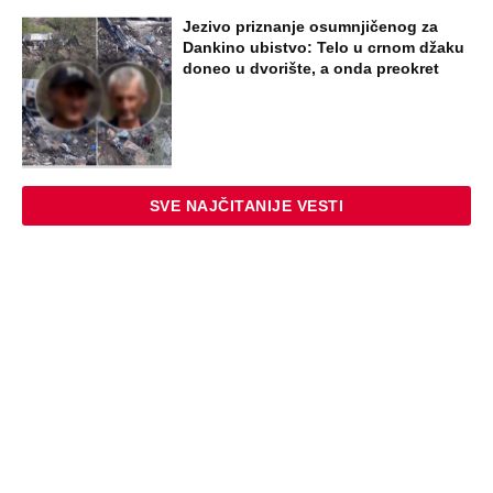
Jezivo priznanje osumnjičenog za
Dankino ubistvo: Telo u crnom džaku
doneo u dvorište, a onda preokret
SVE NAJČITANIJE VESTI