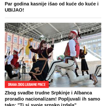
Par godina kasnije išao od kuće do kuće i
UBIJAO!
DRAMA ZBOG LJUBAVNE PRIČE
Zbog svadbe trudne Srpkinje i Albanca
proradio nacionalizam! Popljuvali ih samo
tako: "Ti si svoje srpsko izdala"