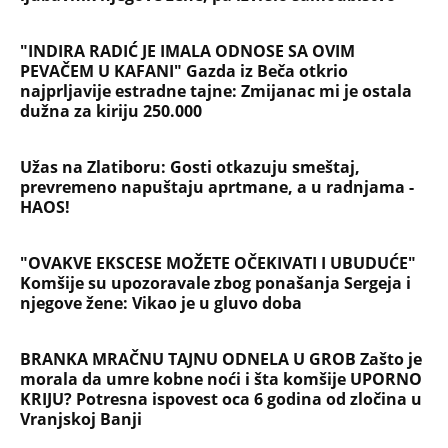
"INDIRA RADIĆ JE IMALA ODNOSE SA OVIM
PEVAČEM U KAFANI" Gazda iz Beča otkrio
najprljavije estradne tajne: Zmijanac mi je ostala
dužna za kiriju 250.000
Užas na Zlatiboru: Gosti otkazuju smeštaj,
prevremeno napuštaju aprtmane, a u radnjama -
HAOS!
"OVAKVE EKSCESE MOŽETE OČEKIVATI I UBUDUĆE"
Komšije su upozoravale zbog ponašanja Sergeja i
njegove žene: Vikao je u gluvo doba
BRANKA MRAČNU TAJNU ODNELA U GROB Zašto je
morala da umre kobne noći i šta komšije UPORNO
KRIJU? Potresna ispovest oca 6 godina od zločina u
Vranjskoj Banji