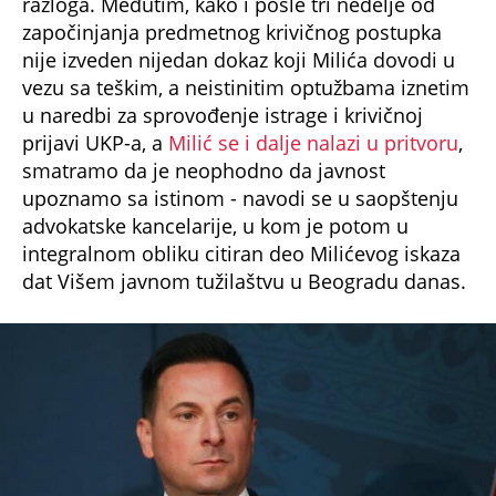
razloga. Međutim, kako i posle tri nedelje od
započinjanja predmetnog krivičnog postupka
nije izveden nijedan dokaz koji Milića dovodi u
vezu sa teškim, a neistinitim optužbama iznetim
u naredbi za sprovođenje istrage i krivičnoj
prijavi UKP-a, a
Milić se i dalje nalazi u pritvoru
,
smatramo da je neophodno da javnost
upoznamo sa istinom - navodi se u saopštenju
advokatske kancelarije, u kom je potom u
integralnom obliku citiran deo Milićevog iskaza
dat Višem javnom tužilaštvu u Beogradu danas.