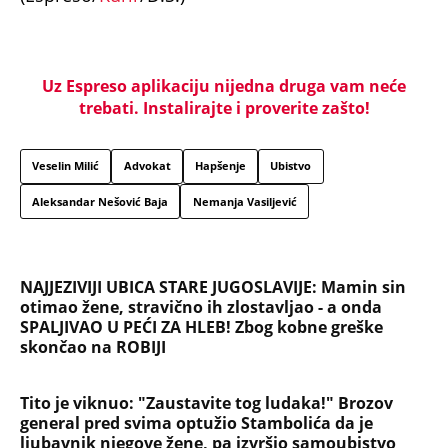
Uz Espreso aplikaciju nijedna druga vam neće
trebati. Instalirajte i proverite zašto!
Veselin Milić
Advokat
Hapšenje
Ubistvo
Aleksandar Nešović Baja
Nemanja Vasiljević
NAJJEZIVIJI UBICA STARE JUGOSLAVIJE: Mamin sin
otimao žene, stravično ih zlostavljao - a onda
SPALJIVAO U PEĆI ZA HLEB! Zbog kobne greške
skončao na ROBIJI
Tito je viknuo: "Zaustavite tog ludaka!" Brozov
general pred svima optužio Stambolića da je
ljubavnik njegove žene, pa izvršio samoubistvo