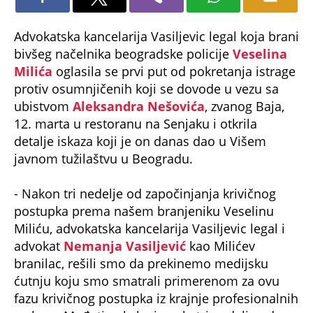
Advokatska kancelarija Vasiljevic legal koja brani
bivšeg načelnika beogradske policije
Veselina
Milića
oglasila se prvi put od pokretanja istrage
protiv osumnjičenih koji se dovode u vezu sa
ubistvom
Aleksandra Nešovića
, zvanog Baja,
12. marta u restoranu na Senjaku i otkrila
detalje iskaza koji je on danas dao u Višem
javnom tužilaštvu u Beogradu.
- Nakon tri nedelje od započinjanja krivičnog
postupka prema našem branjeniku Veselinu
Miliću, advokatska kancelarija Vasiljevic legal i
advokat
Nemanja Vasiljević
kao Milićev
branilac, rešili smo da prekinemo medijsku
ćutnju koju smo smatrali primerenom za ovu
fazu krivičnog postupka iz krajnje profesionalnih