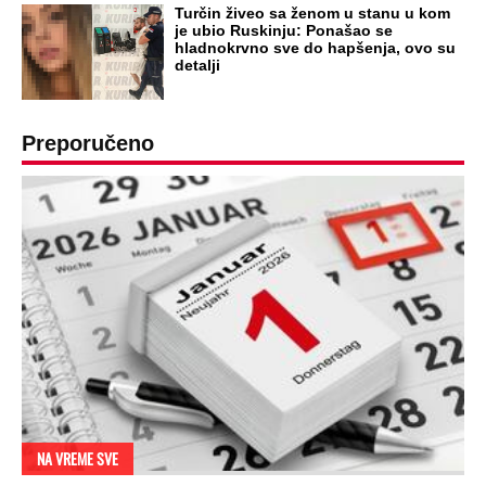
Turčin živeo sa ženom u stanu u kom
je ubio Ruskinju: Ponašao se
hladnokrvno sve do hapšenja, ovo su
detalji
Preporučeno
NA VREME SVE