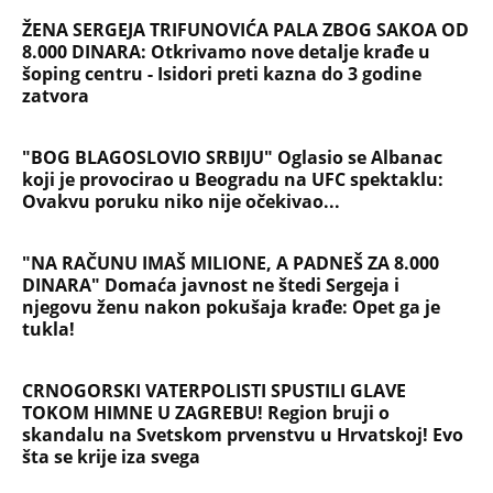
ŽENA SERGEJA TRIFUNOVIĆA PALA ZBOG SAKOA OD
8.000 DINARA: Otkrivamo nove detalje krađe u
šoping centru - Isidori preti kazna do 3 godine
zatvora
"BOG BLAGOSLOVIO SRBIJU" Oglasio se Albanac
koji je provocirao u Beogradu na UFC spektaklu:
Ovakvu poruku niko nije očekivao...
"NA RAČUNU IMAŠ MILIONE, A PADNEŠ ZA 8.000
DINARA" Domaća javnost ne štedi Sergeja i
njegovu ženu nakon pokušaja krađe: Opet ga je
tukla!
CRNOGORSKI VATERPOLISTI SPUSTILI GLAVE
TOKOM HIMNE U ZAGREBU! Region bruji o
skandalu na Svetskom prvenstvu u Hrvatskoj! Evo
šta se krije iza svega