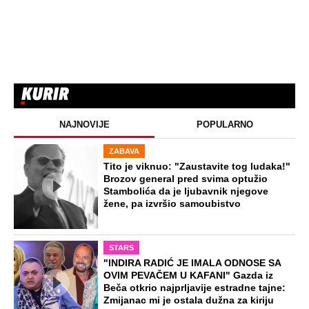
NAJNOVIJE
POPULARNO
ZABAVA
Tito je viknuo: "Zaustavite tog ludaka!"
Brozov general pred svima optužio
Stambolića da je ljubavnik njegove
žene, pa izvršio samoubistvo
STARS
"INDIRA RADIĆ JE IMALA ODNOSE SA
OVIM PEVAČEM U KAFANI" Gazda iz
Beča otkrio najprljavije estradne tajne:
Zmijanac mi je ostala dužna za kiriju