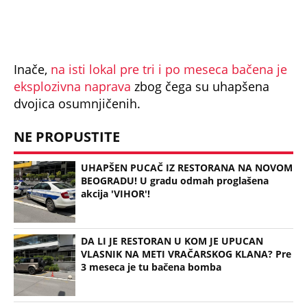
DA LI JE RESTORAN U KOM JE UPUCAN
VLASNIK NA METI VRAČARSKOG KLANA? Pre
3 meseca je tu bačena bomba
U VLASNIKA RESTORANA NA NOVOM
BEOGRADU ISPALJENO NEKOLIKO HITACA:
Hitno prebačen na reanimaciju
Bonus video: PUCNJAVA U KAFIĆU U U
VIŠNJIČKOJ BANJI!