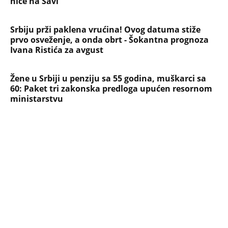
Devojka se bacila sa 5. sprata
Filozofskog fakulteta u Beogradu:
Preminula na licu mesta, istraga u
toku!
Briše holesterol i čuva zglobove: Ova
riba je 3 puta zdravija od lososa, ne
bacajte ulje iz konzerve
PEĐU JE ZBOG POROKA I ŽENA