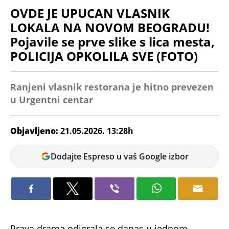
OVDE JE UPUCAN VLASNIK
LOKALA NA NOVOM BEOGRADU!
Pojavile se prve slike s lica mesta,
POLICIJA OPKOLILA SVE (FOTO)
Ranjeni vlasnik restorana je hitno prevezen
u Urgentni centar
Objavljeno:
21.05.2026. 13:28h
Dijana
Dodajte Espreso u vaš Google izbor
Spasov
Prava drama odigrala se danas u jednom