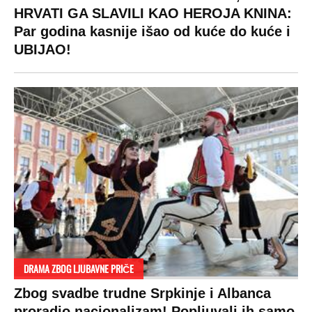
Žene u Srbiji su poludele za njima,
ogledaju se, bacaju pare: Ovde bunde
koštaju 100 evra, a neke i 2.000 dinara!
SPREMITE SE
Za posnu slavsku trpezu ove godine treba