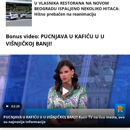
02:25
PUCNJAVA U KAFIĆU U U VIŠNJIČKOJ BANJI! Kurir TV na licu mesta, ovo
su najnovije informacije
(Espreso/
Kurir
/D.S.)
Uz Espreso aplikaciju nijedna druga vam neće
trebati. Instalirajte i proverite zašto!
Pucnjava
Novi Beograd
Restoran
Vlasnik
Hapšenje
NEVREME UŠLO U SRBIJU I HRLI KA BEOGRADU!