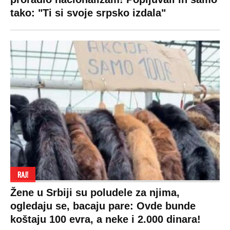
izdvojiti ozbiljnu sumu novca: Nečija cela
plata ode na svega 20 gostiju
VESTI
SHOWBIZ
SPORT
VIRALNO
Politika
Rijaliti
Fudbal
Bizar
Društvo
Zvezde
Košarka
Svaštara
Hronika
Holivud
Tenis
Tiktok
Ekonomija
Kviz
Ostali sportovi
Beograd
Navijači
Zasadi drvo
Showtime
Kosovo
Sudbine
LIFESTYLE
SVET
MONDO INC.
Život
Planeta
Impressum
Stil
Globalno zagrevanje
Kontakt
Ljubav
Hrvatska
Marketing