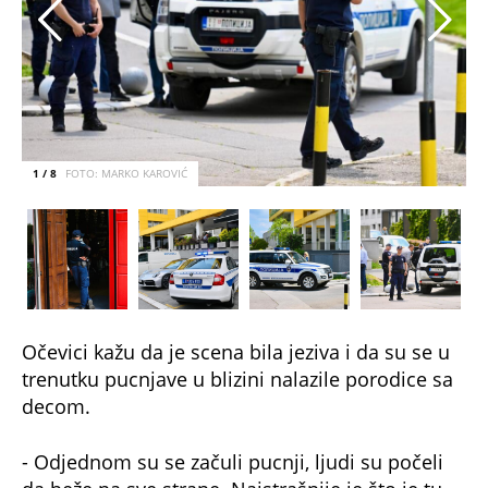
1 / 8
FOTO: MARKO KAROVIĆ
Očevici kažu da je scena bila jeziva i da su se u
trenutku pucnjave u blizini nalazile porodice sa
decom.
- Odjednom su se začuli pucnji, ljudi su počeli
da beže na sve strane. Najstrašnije je što je tu