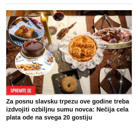
Zdravlje
BiH
Politika o kolačićima
Hi-Tech
Crna Gora
Uslovi korišćenja
Kultura
Makedonija
Politika privatnosti
Auto
Privacy policy
Terms of service
Prijatelji sajta
Pratite nas na:
Copyright © Espreso.co.rs 2026. Sva prava zadržana. Mondo inc.