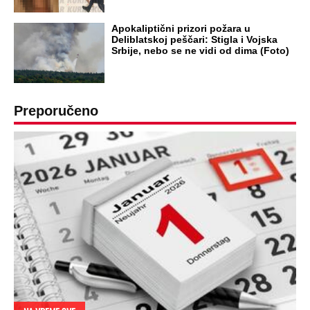
OD NAVODNOG HEROJA DO BRUTALNOG UBICE
GENERAL IVAN STRELJAO SRBE, A
HRVATI GA SLAVILI KAO HEROJA KNINA:
Par godina kasnije išao od kuće do kuće i
UBIJAO!