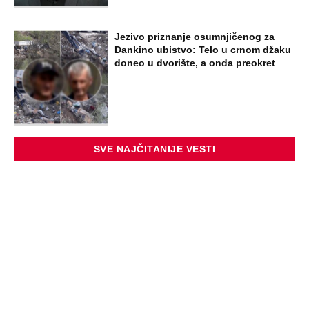
STARS
U ELITI 10 BIĆE NEVIĐEN HAOS! Ovo su
do sada potvrđeni učesnici, stari računi
dolaze na naplatu, a stiže i stari vuk
rijalitija
EXTERNAL ARTICLES
Dijana se posle 5 godina vratila iz
Nemačke i posetila ćerkin grob, kod
spomenika joj prilazi čovek i govori:
"Znam devojku sa slike, udala se
nedavno"
STARS
"NEMOJ VIŠE NIKADA DA SI POSLALA
PORUKU MOM RALETU!" Ana Nikolić
žestoko napala ženu Slobe Radanovića