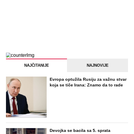
OSTAVILA, A ONDA SE ZA 3 DANA
DESILO ČUDO! Jeftina stvar ga
IZLEČILA od ALKOHOLA
Jezivo priznanje osumnjičenog za
Dankino ubistvo: Telo u crnom džaku
doneo u dvorište, a onda preokret
SVE NAJČITANIJE VESTI