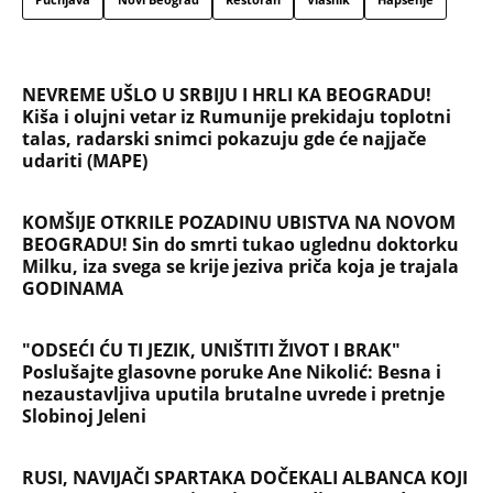
potvrđeni učesnici, stari računi dolaze na naplatu,
a stiže i stari vuk rijalitija
"NEMOJ VIŠE NIKADA DA SI POSLALA PORUKU MOM
RALETU!" Ana Nikolić žestoko napala ženu Slobe
Radanovića
LIZA POGINULA U NESREĆI KAKVA SE DEŠAVA
JEDNOM U MILION GODINA! Nišlijka izgubila život
100 metara od kućnog praga, porodica mesecima
čeka odgovore
Sve ovo se gradi na mostu: Fascinantan projekat u
Beogradu donosi kafiće iznad pešačkih staza,
galerije i 19 zelenih zona - pogledajte kakvo čudo
niče na Savi
Srbiju prži paklena vrućina! Ovog datuma stiže
prvo osveženje, a onda obrt - Šokantna prognoza