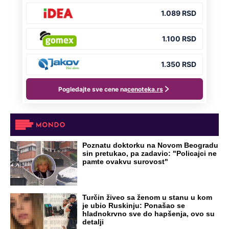
NA VREME SVE
Ovo su neradni dani početkom 2026.
godine: Organizujte sebi mini odmor od
čak četiri slobodna dana