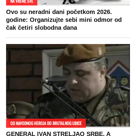
DRAMA ZBOG LJUBAVNE PRIČE
Zbog svadbe trudne Srpkinje i Albanca
proradio nacionalizam! Popljuvali ih samo
tako: "Ti si svoje srpsko izdala"
RAJ!