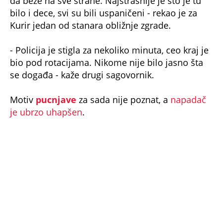
bilo i dece, svi su bili uspaničeni - rekao je za
Kurir jedan od stanara obližnje zgrade.
- Policija je stigla za nekoliko minuta, ceo kraj je
bio pod rotacijama. Nikome nije bilo jasno šta
se događa - kaže drugi sagovornik.
Motiv
pucnjave
za sada nije poznat, a
napadač
je ubrzo uhapšen
.
Inače,
na isti lokal pre tri i po meseca bačena je
eksplozivna naprava
zbog čega su uhapšena
dvojica osumnjičenih.
NE PROPUSTITE
UHAPŠEN PUCAČ IZ RESTORANA NA NOVOM
BEOGRADU! U gradu odmah proglašena
akcija 'VIHOR'!