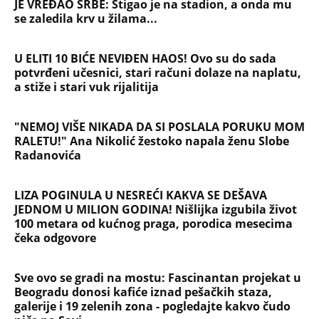
Ivana Ristića za avgust
Žene u Srbiji u penziju sa 55 godina, muškarci sa
60: Paket tri zakonska predloga upućen resornom
ministarstvu
NAJČITANIJE
NAJNOVIJE
Evropa optužila Rusiju za važnu stvar
koja se tiče Irana: Znamo da to rade