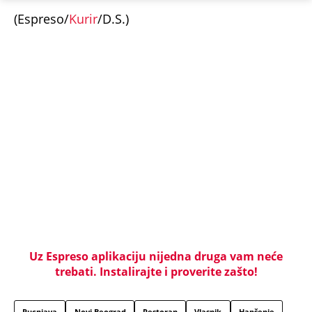
Kiša i olujni vetar iz Rumunije prekidaju toplotni
talas, radarski snimci pokazuju gde će najjače
udariti (MAPE)
KOMŠIJE OTKRILE POZADINU UBISTVA NA NOVOM
BEOGRADU! Sin do smrti tukao uglednu doktorku
Milku, iza svega se krije jeziva priča koja je trajala
GODINAMA
"ODSEĆI ĆU TI JEZIK, UNIŠTITI ŽIVOT I BRAK"
Poslušajte glasovne poruke Ane Nikolić: Besna i
nezaustavljiva uputila brutalne uvrede i pretnje
Slobinoj Jeleni
RUSI, NAVIJAČI SPARTAKA DOČEKALI ALBANCA KOJI
JE VREĐAO SRBE: Stigao je na stadion, a onda mu
se zaledila krv u žilama...
U ELITI 10 BIĆE NEVIĐEN HAOS! Ovo su do sada