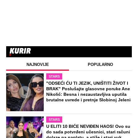
ZABAVA
"Pomalo je grubo to što..." Britanac prvi
put posetio Beograd, pa ostao zatečen:
Evo šta ga je najviše iznenadilo u Srbiji
(VIDEO)