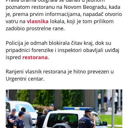
poznatom restoranu na Novom Beogradu, kada
je, prema prvim informacijama, napadač otvorio
vatru na
vlasnika
lokala, koji je tom prilikom
zadobio prostrelne rane.
Policija je odmah blokirala čitav kraj, dok su
pripadnici forenzike i inspektori obavljali uviđaj
ispred
restorana
.
Ranjeni vlasnik restorana je hitno prevezen u
Urgentni centar.