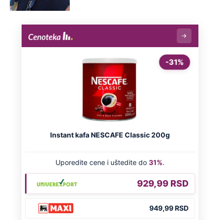
Turčin živeo sa ženom u stanu u kom
je ubio Ruskinju: Ponašao se
hladnokrvno sve do hapšenja, ovo su
detalji
Apokaliptični prizori požara u
Deliblatskoj peščari: Stigla i Vojska
Srbije, nebo se ne vidi od dima (Foto)
Preporučeno