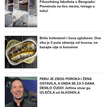
NAJNOVIJE
POPULARNO
STARS
"ODSEĆI ĆU TI JEZIK, UNIŠTITI ŽIVOT I
BRAK" Poslušajte glasovne poruke Ane
Nikolić: Besna i nezaustavljiva uputila
brutalne uvrede i pretnje Slobinoj Jeleni