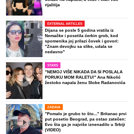
Poznatu doktorku na Novom Beogradu
sin pretukao, pa zadavio: "Policajci ne
pamte ovakvu surovost"