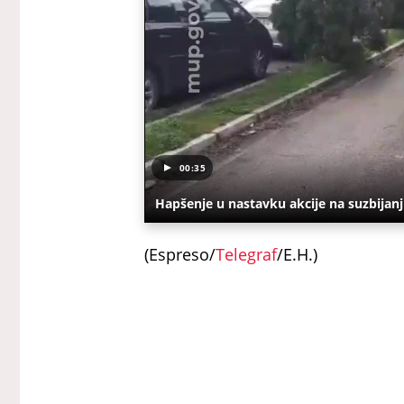
00:35
Hapšenje u nastavku akcije na suzbijanj
(Espreso/
Telegraf
/E.H.)