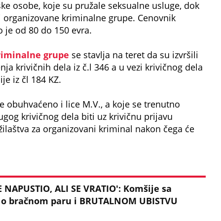
ke osobe, koje su pružale seksualne usluge, dok
ci organizovane kriminalne grupe. Cenovnik
 je od 80 do 150 evra.
riminalne grupe
se stavlja na teret da su izvršili
ja krivičnih dela iz č.l 346 a u vezi krivičnog dela
e iz čl 184 KZ.
je obuhvaćeno i lice M.V., a koje se trenutno
ugog krivičnog dela biti uz krivičnu prijavu
žilaštva za organizovani kriminal nakon čega će
 NAPUSTIO, ALI SE VRATIO': Komšije sa
e o bračnom paru i BRUTALNOM UBISTVU