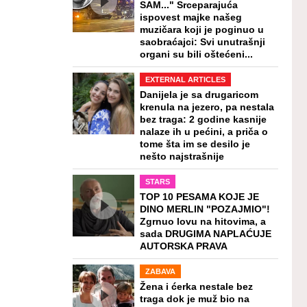
SAM..." Srceparajuća
ispovest majke našeg
muzičara koji je poginuo u
saobraćajci: Svi unutrašnji
organi su bili oštećeni...
EXTERNAL ARTICLES
Danijela je sa drugaricom
krenula na jezero, pa nestala
bez traga: 2 godine kasnije
nalaze ih u pećini, a priča o
tome šta im se desilo je
nešto najstrašnije
STARS
TOP 10 PESAMA KOJE JE
DINO MERLIN "POZAJMIO"!
Zgrnuo lovu na hitovima, a
sada DRUGIMA NAPLAĆUJE
AUTORSKA PRAVA
ZABAVA
Žena i ćerka nestale bez
traga dok je muž bio na