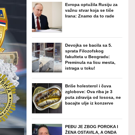
Evropa optužila Rusiju za
važnu stvar koja se tiče
Irana: Znamo da to rade
Devojka se bacila sa 5.
sprata Filozofskog
fakulteta u Beogradu:
Preminula na licu mesta,
istraga u toku!
Briše holesterol i čuva
zglobove: Ova riba je 3
puta zdravija od lososa, ne
bacajte ulje iz konzerve
PEĐU JE ZBOG POROKA I
ŽENA OSTAVILA, A ONDA