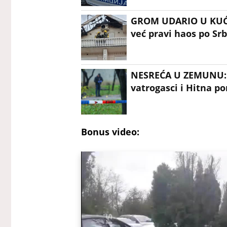
GROM UDARIO U KUĆ
već pravi haos po Srb
NESREĆA U ZEMUNU: 
vatrogasci i Hitna p
Bonus video: