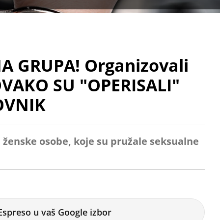
 GRUPA! Organizovali
OVAKO SU "OPERISALI"
OVNIK
 ženske osobe, koje su pružale seksualne
Espreso u vaš Google izbor