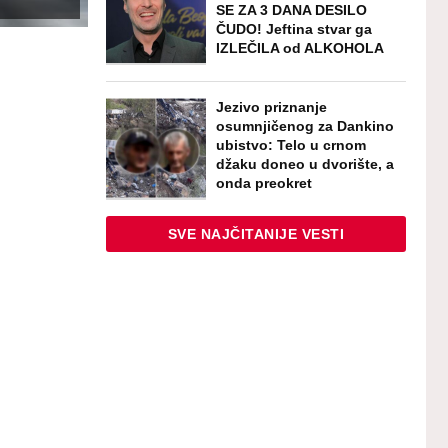
SE ZA 3 DANA DESILO
ČUDO! Jeftina stvar ga
IZLEČILA od ALKOHOLA
Jezivo priznanje
osumnjičenog za Dankino
ubistvo: Telo u crnom
džaku doneo u dvorište, a
onda preokret
SVE NAJČITANIJE VESTI