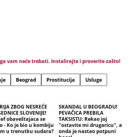
a vam neće trebati. Instalirajte i proverite zašto!
je
Beograd
Prostitucija
Usluge
RIJA ZBOG NESREĆE
SKANDAL U BEOGRADU!
EDNICE SLOVENIJE!
PEVAČICA PREBILA
šef obaveštajaca se
TAKSISTU: Rekao joj
o - Ko je bio u kombiju
"ostavite mi drugaricu", a
om u trenutku sudara?
onda je nastao potpuni