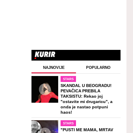
NAJNOVIJE
POPULARNO
STARS
SKANDAL U BEOGRADU!
PEVAČICA PREBILA
TAKSISTU: Rekao joj
"ostavite mi drugaricu", a
onda je nastao potpuni
haos!
STARS
"PUSTI ME MAMA, MRTAV