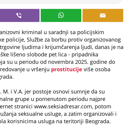
anizovni kriminal u saradnji sa policijskim
e policije, Službe za borbu protiv organizovanog
trgovine ljudima i krijumčarenja ljudi, danas je na
aške lišeno slobode pet lica - pripadnika
oja su u periodu od novembra 2025. godine do
sredovanje u vršenju
prostitucije
više osoba
grada.
 Z. M. i V.A. jer postoje osnovi sumnje da su
minalne grupe u pomenutom periodu najpre
 iternet stranici www.seksiadresar.com, potom
ružanja seksualne usluge, a zatim organizovali i
a korisnicima usluga na teritoriji Beograda.