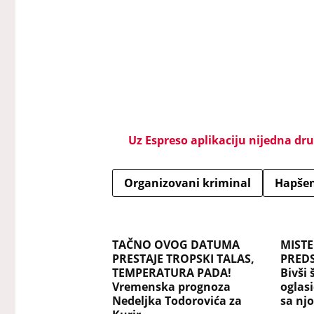
Uz Espreso aplikaciju nijedna drug
Organizovani kriminal
Hapšen
TAČNO OVOG DATUMA
MISTE
PRESTAJE TROPSKI TALAS,
PREDS
TEMPERATURA PADA!
Bivši 
Vremenska prognoza
oglasi
Nedeljka Todorovića za
sa nj