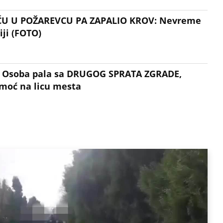
U U POŽAREVCU PA ZAPALIO KROV: Nevreme
iji (FOTO)
Osoba pala sa DRUGOG SPRATA ZGRADE,
omoć na licu mesta