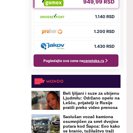
Beli ljiljani i suze za ubijenu
Ljudmilu: Održano opelo na
Lešću, prijatelji iz Rusije
pratili preko video prenosa
Saslušan vozač kamiona
osumnjičen za smrt dvojice
putara kod Šapca: Evo kako
se branio, tužilaštvo traži