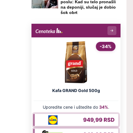
poslu: Kad su telo pronašli
na deponiji, slučaj je dobio
šok obrt