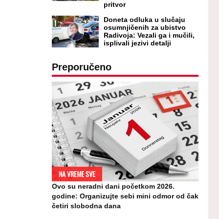
pritvor
Doneta odluka u slučaju
osumnjičenih za ubistvo
Radivoja: Vezali ga i mučili,
isplivali jezivi detalji
Preporučeno
NA VREME SVE
Ovo su neradni dani početkom 2026.
godine: Organizujte sebi mini odmor od čak
četiri slobodna dana