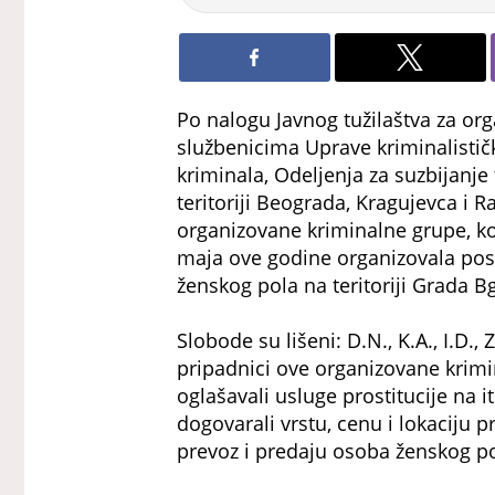
Po nalogu Javnog tužilaštva za org
službenicima Uprave kriminalističk
kriminala, Odeljenja za suzbijanje 
teritoriji Beograda, Kragujevca i R
organizovane kriminalne grupe, k
maja ove godine organizovala po
ženskog pola na teritoriji Grada B
Slobode su lišeni: D.N., K.A., I.D.,
pripadnici ove organizovane kri
oglašavali usluge prostitucije na
dogovarali vrstu, cenu i lokaciju p
prevoz i predaju osoba ženskog pol