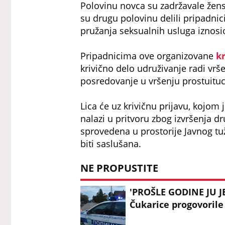
Polovinu novca su zadržavale žens
su drugu polovinu delili pripadni
pružanja seksualnih usluga iznosio
Pripadnicima ove organizovane
k
krivično delo udruživanje radi vršen
posredovanje u vršenju prostuitucij
Lica će uz krivičnu prijavu, kojom 
nalazi u pritvoru zbog izvršenja dr
sprovedena u prostorije Javnog tu
biti saslušana.
NE PROPUSTITE
'PROŠLE GODINE JU JE
Čukarice progovoril