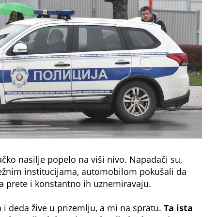
ačko nasilje popelo na viši nivo. Napadači su,
dležnim institucijama, automobilom pokušali da
a prete i konstantno ih uznemiravaju.
 i deda žive u prizemlju, a mi na spratu.
Ta ista