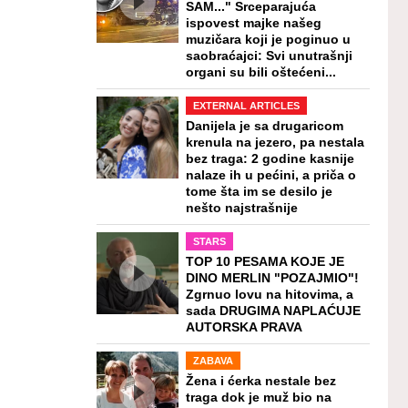
SAM..." Srceparajuća
ispovest majke našeg
muzičara koji je poginuo u
saobraćajci: Svi unutrašnji
organi su bili oštećeni...
EXTERNAL ARTICLES
Danijela je sa drugaricom
krenula na jezero, pa nestala
bez traga: 2 godine kasnije
nalaze ih u pećini, a priča o
tome šta im se desilo je
nešto najstrašnije
STARS
TOP 10 PESAMA KOJE JE
DINO MERLIN "POZAJMIO"!
Zgrnuo lovu na hitovima, a
sada DRUGIMA NAPLAĆUJE
AUTORSKA PRAVA
ZABAVA
Žena i ćerka nestale bez
traga dok je muž bio na