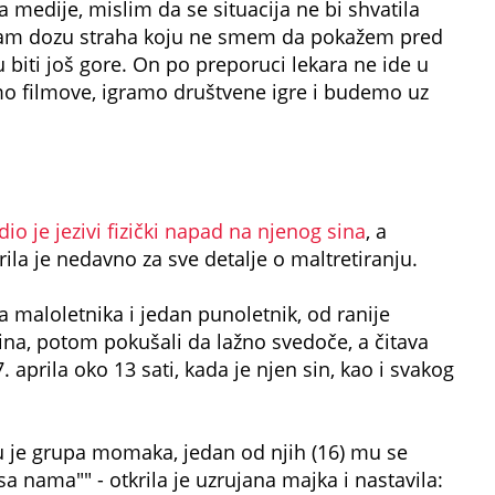
a medije, mislim da se situacija ne bi shvatila
 imam dozu straha koju ne smem da pokažem pred
biti još gore. On po preporuci lekara ne ide u
mo filmove, igramo društvene igre i budemo uz
odio je jezivi fizički napad na njenog sina
, a
la je nedavno za sve detalje o maltretiranju.
a maloletnika i jedan punoletnik, od ranije
 sina, potom pokušali da lažno svedoče, a čitava
aprila oko 13 sati, kada je njen sin, kao i svakog
 mu je grupa momaka, jedan od njih (16) mu se
a nama"" - otkrila je uzrujana majka i nastavila: