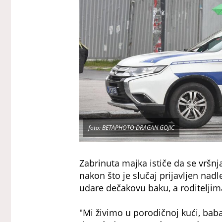
foto: BETAPHOTO DRAGAN GOJIC
Zabrinuta majka ističe da se vršnj
nakon što je slučaj prijavljen na
udare dečakovu baku, a roditeljim
"Mi živimo u porodičnoj kući, baba