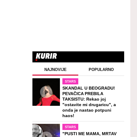
NAJNOVIJE
POPULARNO
STARS
SKANDAL U BEOGRADU!
PEVAČICA PREBILA
TAKSISTU: Rekao joj
"ostavite mi drugaricu", a
onda je nastao potpuni
haos!
STARS
"PUSTI ME MAMA, MRTAV