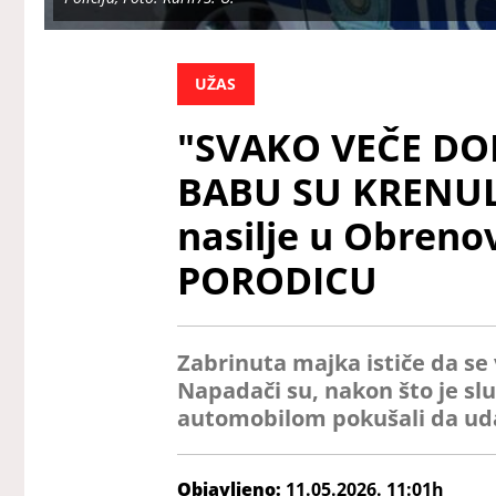
UŽAS
"SVAKO VEČE DO
BABU SU KRENUL
nasilje u Obreno
PORODICU
Zabrinuta majka ističe da se 
Napadači su, nakon što je slu
automobilom pokušali da ud
Objavljeno:
11.05.2026. 11:01h