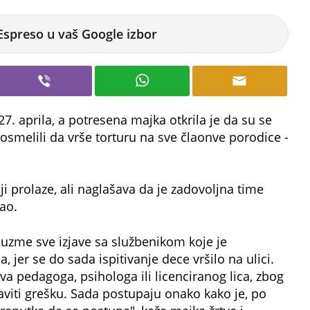
Espreso u vaš Google izbor
i 27. aprila, a potresena majka otkrila je da su se
 osmelili da vrše torturu na sve člaonve porodice -
.
ji prolaze, ali naglašava da je zadovoljna time
ao.
uzme sve izjave sa službenikom koje je
, jer se do sada ispitivanje dece vršilo na ulici.
va pedagoga, psihologa ili licenciranog lica, zbog
praviti grešku. Sada postupaju onako kako je, po