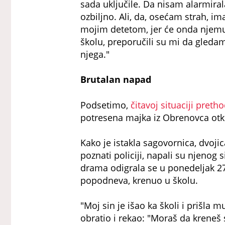
sada uključile. Da nisam alarmiral
ozbiljno. Ali, da, osećam strah,
mojim detetom, jer će onda njemu 
školu, preporučili su mi da gleda
njega."
Brutalan napad
Podsetimo,
čitavoj situaciji preth
potresena majka iz Obrenovca otkri
Kako je istakla sagovornica, dvojic
poznati policiji, napali su njenog
drama odigrala se u ponedeljak 27. 
popodneva, krenuo u školu.
"Moj sin je išao ka školi i prišla
obratio i rekao: "Moraš da kreneš s