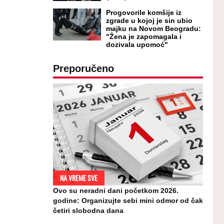
Progovorile komšije iz
zgrade u kojoj je sin ubio
majku na Novom Beogradu:
"Žena je zapomagala i
dozivala upomoć"
Preporučeno
NA VREME SVE
Ovo su neradni dani početkom 2026.
godine: Organizujte sebi mini odmor od čak
četiri slobodna dana