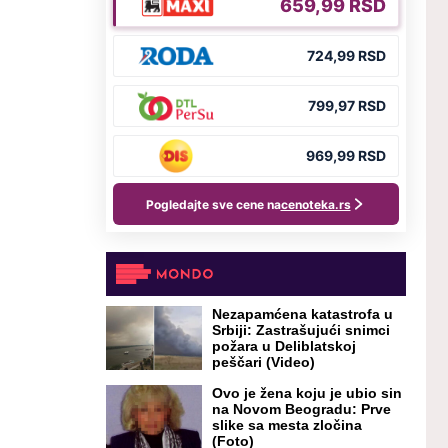
Nezapamćena katastrofa u
Srbiji: Zastrašujući snimci
požara u Deliblatskoj
peščari (Video)
Ovo je žena koju je ubio sin
na Novom Beogradu: Prve
slike sa mesta zločina
(Foto)