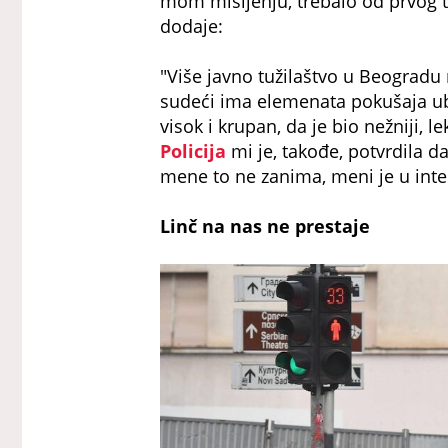
mom mišljenju, trebalo od prvog t
dodaje:
"Više javno tužilaštvo u Beogradu
sudeći ima elemenata pokušaja ubis
visok i krupan, da je bio nežniji, l
Policija
mi je, takođe, potvrdila d
mene to ne zanima, meni je u inte
Linč na nas ne prestaje