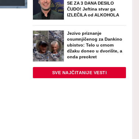
SE ZA 3 DANA DESILO
ČUDO! Jeftina stvar ga
IZLEČILA od ALKOHOLA
Jezivo priznanje
osumnjičenog za Dankino
ubistvo: Telo u crnom
džaku doneo u dvorište, a
onda preokret
SVE NAJČITANIJE VESTI