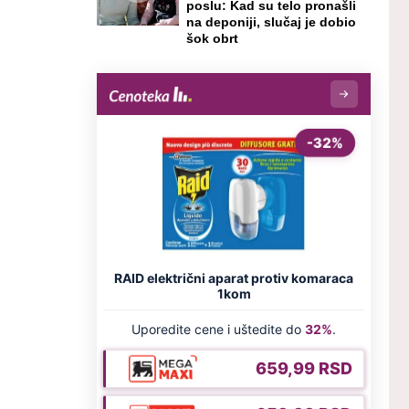
poslu: Kad su telo pronašli
na deponiji, slučaj je dobio
šok obrt