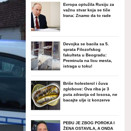
Evropa optužila Rusiju za
važnu stvar koja se tiče
Irana: Znamo da to rade
Devojka se bacila sa 5.
sprata Filozofskog
fakulteta u Beogradu:
Preminula na licu mesta,
istraga u toku!
Briše holesterol i čuva
zglobove: Ova riba je 3
puta zdravija od lososa, ne
bacajte ulje iz konzerve
PEĐU JE ZBOG POROKA I
ŽENA OSTAVILA, A ONDA