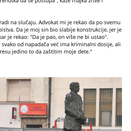
renutka da se postupa", kaže majka žrtve i
 radi na slučaju. Advokat mi je rekao da po svemu
tva. Da je moj sin bio slabije konstrukcije, jer je
ekar je rekao: "Da je pao, on više ne bi ustao".
a svako od napadača već ima kriminalni dosije, ali
resu jedino to da zaštitim moje dete."