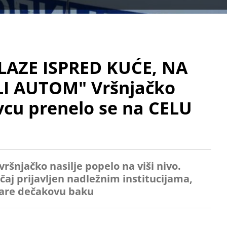
LAZE ISPRED KUĆE, NA
I AUTOM" Vršnjačko
vcu prenelo se na CELU
vršnjačko nasilje popelo na viši nivo.
čaj prijavljen nadležnim institucijama,
are dečakovu baku