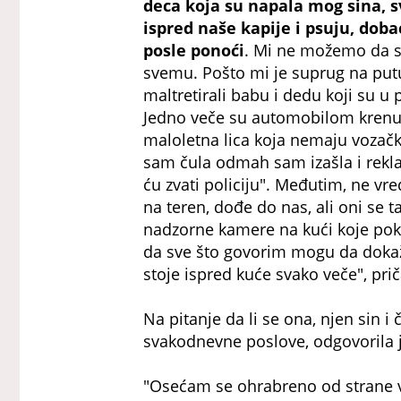
deca koja su napala mog sina, s
ispred naše kapije i psuju, dobac
posle ponoći
. Mi ne možemo da sp
svemu. Pošto mi je suprug na putu
maltretirali babu i dedu koji su u 
Jedno veče su automobilom krenu
maloletna lica koja nemaju vozačk
sam čula odmah sam izašla i rekla
ću zvati policiju". Međutim, ne vred
na teren, dođe do nas, ali oni se t
nadzorne kamere na kući koje pokriv
da sve što govorim mogu da doka
stoje ispred kuće svako veče", pr
Na pitanje da li se ona, njen sin 
svakodnevne poslove, odgovorila j
"Osećam se ohrabreno od strane vas