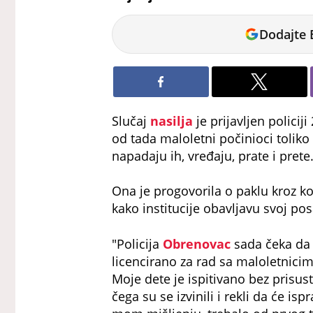
Dijana
Dodajte 
Spasov
Slučaj
nasilja
je prijavljen policij
od tada maloletni počinioci toliko
napadaju ih, vređaju, prate i prete
Ona je progovorila o paklu kroz ko
kako institucije obavljavu svoj pos
"Policija
Obrenovac
sada čeka da 
licencirano za rad sa maloletnicima
Moje dete je ispitivano bez prisust
čega su se izvinili i rekli da će is