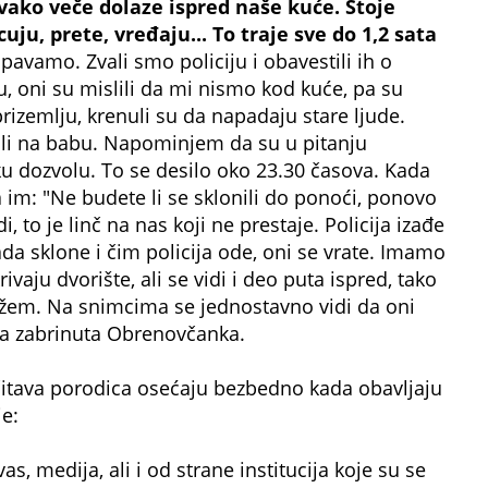
vako veče dolaze ispred naše kuće. Stoje
uju, prete, vređaju... To traje sve do 1,2 sata
avamo. Zvali smo policiju i obavestili ih o
, oni su mislili da mi nismo kod kuće, pa su
prizemlju, krenuli su da napadaju stare ljude.
li na babu. Napominjem da su u pitanju
u dozvolu. To se desilo oko 23.30 časova. Kada
 im: "Ne budete li se sklonili do ponoći, ponovo
i, to je linč na nas koji ne prestaje. Policija izađe
ada sklone i čim policija ode, oni se vrate. Imamo
aju dvorište, ali se vidi i deo puta ispred, tako
žem. Na snimcima se jednostavno vidi da oni
iča zabrinuta Obrenovčanka.
i čitava porodica osećaju bezbedno kada obavljaju
e:
, medija, ali i od strane institucija koje su se