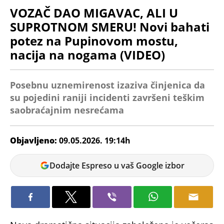
VOZAČ DAO MIGAVAC, ALI U
SUPROTNOM SMERU! Novi bahati
potez na Pupinovom mostu,
nacija na nogama (VIDEO)
Posebnu uznemirenost izaziva činjenica da
su pojedini raniji incidenti završeni teškim
saobraćajnim nesrećama
Objavljeno:
09.05.2026. 19:14h
Miloš
Dodajte Espreso u vaš Google izbor
Dojčinović