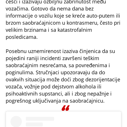
češći i izazivaju ozbiljnu zabrinutost među
vozačima. Gotovo da nema dana bez
informacije o vozilu koje se kreće auto-putem ili
brzom saobraćajnicom u kontrasmeru, često pri
velikim brzinama i sa katastrofalnim
posledicama.
Posebnu uznemirenost izaziva činjenica da su
pojedini raniji incidenti završeni teškim
saobraćajnim nesrećama, sa povređenima i
poginulima. Stručnjaci upozoravaju da do
ovakvih situacija može doći zbog dezorijentacije
vozača, vožnje pod dejstvom alkohola ili
psihoaktivnih supstanci, ali i zbog nepažnje i
pogrešnog uključivanja na saobraćajnicu.