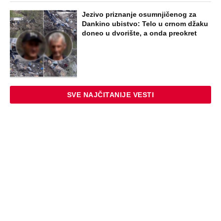
Jezivo priznanje osumnjičenog za
Dankino ubistvo: Telo u crnom džaku
doneo u dvorište, a onda preokret
SVE NAJČITANIJE VESTI