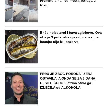
Preminula na licu mesta, istraga u
toku!
Briše holesterol i čuva zglobove: Ova
riba je 3 puta zdravija od lososa, ne
bacajte ulje iz konzerve
PEĐU JE ZBOG POROKA I ŽENA
OSTAVILA, A ONDA SE ZA 3 DANA
DESILO ČUDO! Jeftina stvar ga
IZLEČILA od ALKOHOLA