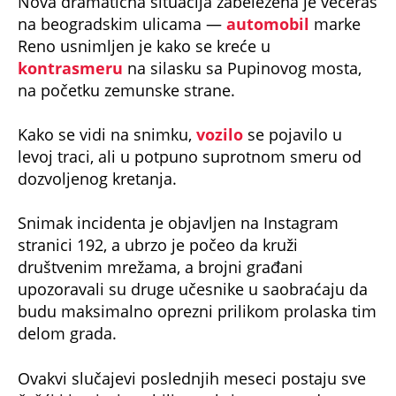
Nova dramatična situacija zabeležena je večeras
na beogradskim ulicama —
automobil
marke
Reno usnimljen je kako se kreće u
kontrasmeru
na silasku sa Pupinovog mosta,
na početku zemunske strane.
Kako se vidi na snimku,
vozilo
se pojavilo u
levoj traci, ali u potpuno suprotnom smeru od
dozvoljenog kretanja.
Snimak incidenta je objavljen na Instagram
stranici 192, a ubrzo je počeo da kruži
društvenim mrežama, a brojni građani
upozoravali su druge učesnike u saobraćaju da
budu maksimalno oprezni prilikom prolaska tim
delom grada.
Ovakvi slučajevi poslednjih meseci postaju sve