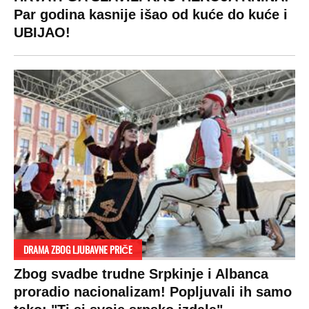
Par godina kasnije išao od kuće do kuće i
UBIJAO!
DRAMA ZBOG LJUBAVNE PRIČE
Zbog svadbe trudne Srpkinje i Albanca
proradio nacionalizam! Popljuvali ih samo