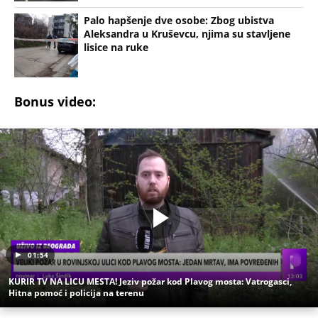
Palo hapšenje dve osobe: Zbog ubistva
Aleksandra u Kruševcu, njima su stavljene
lisice na ruke
Bonus video:
01:54
KURIR TV NA LICU MESTA! Jeziv požar kod Plavog mosta: Vatrogasci,
Hitna pomoć i policija na terenu