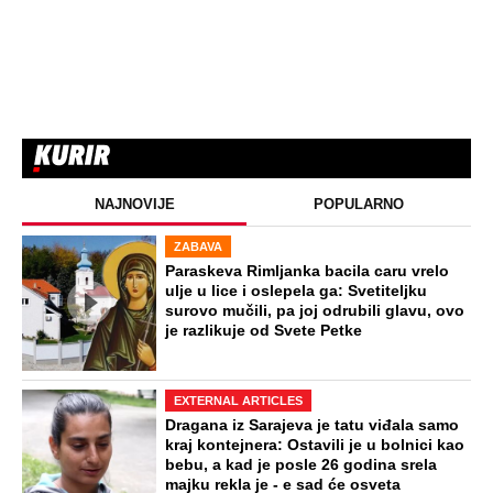
NAJNOVIJE
POPULARNO
ZABAVA
Paraskeva Rimljanka bacila caru vrelo
ulje u lice i oslepela ga: Svetiteljku
surovo mučili, pa joj odrubili glavu, ovo
je razlikuje od Svete Petke
EXTERNAL ARTICLES
Dragana iz Sarajeva je tatu viđala samo
kraj kontejnera: Ostavili je u bolnici kao
bebu, a kad je posle 26 godina srela
majku rekla je - e sad će osveta