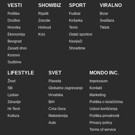
VESTI
SHOWBIZ
SPORT
VIRALNO
Politika
Rijaliti
Fudbal
Bizar
Društvo
Zvezde
Košarka
Svaštara
Hronika
Holivud
Tenis
Tiktok
Ekonomija
Kviz
Ostali sportovi
Beograd
Navijači
Zasadi drvo
Showtime
Kosovo
Sudbine
LIFESTYLE
SVET
MONDO INC.
Život
Planeta
Impressum
Stil
Globalno zagrevanje
Kontakt
Ljubav
Hrvatska
Marketing
Zdravlje
BiH
Politika o kolačićima
Hi-Tech
Crna Gora
Uslovi korišćenja
Kultura
Makedonija
Politika privatnosti
Auto
Privacy policy
Terms of service