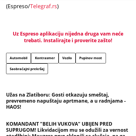
(Espreso/
Telegraf.rs
)
Uz Espreso aplikaciju nijedna druga vam neće
trebati. Instalirajte i proverite zašto!
Automobil
Kontrasmer
Vozilo
Pupinov most
Saobraćajni prekršaj
Užas na Zlatiboru: Gosti otkazuju smeštaj,
prevremeno napuštaju aprtmane, a u radnjama -
HAOS!
KOMANDANT "BELIH VUKOVA" UBIJEN PRED
SUPRUGOM! Likvidacijom mu se odužili za vernost