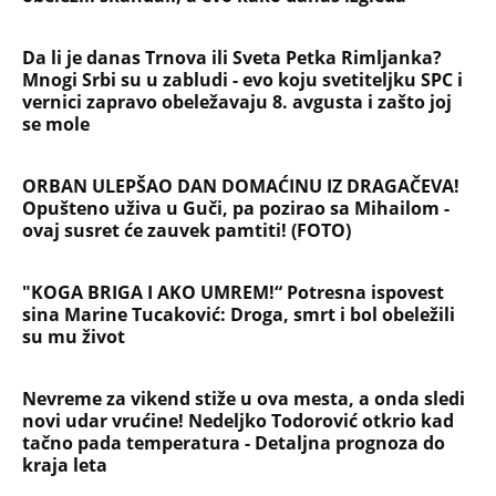
Da li je danas Trnova ili Sveta Petka Rimljanka?
Mnogi Srbi su u zabludi - evo koju svetiteljku SPC i
vernici zapravo obeležavaju 8. avgusta i zašto joj
se mole
ORBAN ULEPŠAO DAN DOMAĆINU IZ DRAGAČEVA!
Opušteno uživa u Guči, pa pozirao sa Mihailom -
ovaj susret će zauvek pamtiti! (FOTO)
"KOGA BRIGA I AKO UMREM!“ Potresna ispovest
sina Marine Tucaković: Droga, smrt i bol obeležili
su mu život
Nevreme za vikend stiže u ova mesta, a onda sledi
novi udar vrućine! Nedeljko Todorović otkrio kad
tačno pada temperatura - Detaljna prognoza do
kraja leta