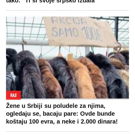
tako: "Ti si svoje srpsko izdala"
RAJ!
Žene u Srbiji su poludele za njima,
ogledaju se, bacaju pare: Ovde bunde
koštaju 100 evra, a neke i 2.000 dinara!