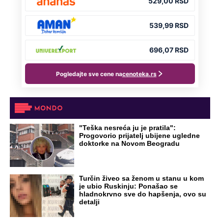
"Teška nesreća ju je pratila":
Progovorio prijatelj ubijene ugledne
doktorke na Novom Beogradu
Turčin živeo sa ženom u stanu u kom
je ubio Ruskinju: Ponašao se
hladnokrvno sve do hapšenja, ovo su
detalji