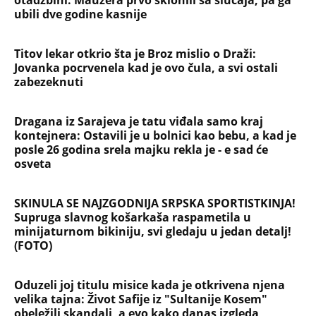
otadžbini: Mauzera prvo sklonili sa slučaja, pa ga
ubili dve godine kasnije
Titov lekar otkrio šta je Broz mislio o Draži:
Jovanka pocrvenela kad je ovo čula, a svi ostali
zabezeknuti
Dragana iz Sarajeva je tatu viđala samo kraj
kontejnera: Ostavili je u bolnici kao bebu, a kad je
posle 26 godina srela majku rekla je - e sad će
osveta
SKINULA SE NAJZGODNIJA SRPSKA SPORTISTKINJA!
Supruga slavnog košarkaša raspametila u
minijaturnom bikiniju, svi gledaju u jedan detalj!
(FOTO)
Oduzeli joj titulu misice kada je otkrivena njena
velika tajna: Život Safije iz "Sultanije Kosem"
obeležili skandali, a evo kako danas izgleda