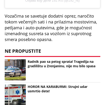
Објава коју дели 192.RS (@192_rs)
Vozačima se savetuje dodatni oprez, naročito
tokom večernjih sati i na prilazima mostovima,
petljama i auto-putevima, gde je mogućnost
iznenadnog susreta sa vozilom iz suprotnog
smera posebno opasna.
NE PROPUSTITE
Radnik pao sa petog sprata! Tragedija na
gradilištu u Zrenjaninu, nije mu bilo spasa
HOROR NA KARABURMI: Strujni udar
usmrtio dete!