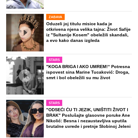
ZABAVA
Oduzeli joj titulu misice kada je
otkrivena njena velika tajna: Život Safije
iz "Sultanije Kosem" obeležili skandali,
a evo kako danas izgleda
STARS
"KOGA BRIGA I AKO UMREM!“ Potresna
ispovest sina Marine Tucaković: Droga,
smrt i bol obeležili su mu život
STARS
"ODSEĆI ĆU TI JEZIK, UNIŠTITI ŽIVOT I
BRAK" Poslušajte glasovne poruke Ane
Nikolić: Besna i nezaustavljiva uputila
brutalne uvrede i pretnje Slobinoj Jeleni