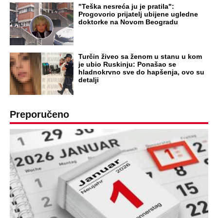
"Teška nesreća ju je pratila":
Progovorio prijatelj ubijene ugledne
doktorke na Novom Beogradu
Turčin živeo sa ženom u stanu u kom
je ubio Ruskinju: Ponašao se
hladnokrvno sve do hapšenja, ovo su
detalji
Preporučeno