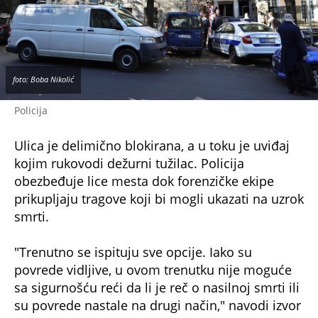
foto: Boba Nikolić
Policija
Ulica je delimično blokirana, a u toku je uviđaj
kojim rukovodi dežurni tužilac. Policija
obezbeđuje lice mesta dok forenzičke ekipe
prikupljaju tragove koji bi mogli ukazati na uzrok
smrti.
"Trenutno se ispituju sve opcije. Iako su
povrede vidljive, u ovom trenutku nije moguće
sa sigurnošću reći da li je reč o nasilnoj smrti ili
su povrede nastale na drugi način," navodi izvor