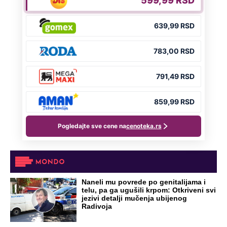
Naneli mu povrede po genitalijama i
telu, pa ga ugušili krpom: Otkriveni svi
jezivi detalji mučenja ubijenog
Radivoja