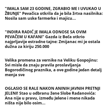
"IMALA SAM 23 GODINE, ZGRABIO ME I UVUKAO U
ŽBUNJE" Pevačica otkrila da je bila žrtva nasilnika:
Nosila sam uske farmerke i majicu...
"INDIRA RADIĆ JE IMALA ODNOSE SA OVIM
PEVAČEM U KAFANI" Gazda iz Beča otkrio
najprljavije estradne tajne: Zmijanac mi je ostala
dužna za kiriju 250.000
Velika promena za vernike na Veliku Gospojinu:
Svi misle da znaju pravila proslavljanja
Bogorodičinog praznika, a ove godine jedan detalj
menja sve
OGLASIO SE RALE NAKON ANINIH JAVNIH PRETNJI
JELENI! Stao u odbranu žene Slobe Radanovića:
Ana nije u pravu, između Jelene i mene nikada
ništa nije bilo osim...