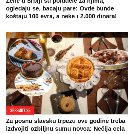
Žene u Srbiji su poludele za njima,
ogledaju se, bacaju pare: Ovde bunde
koštaju 100 evra, a neke i 2.000 dinara!
SPREMITE SE
Za posnu slavsku trpezu ove godine treba
izdvojiti ozbiljnu sumu novca: Nečija cela