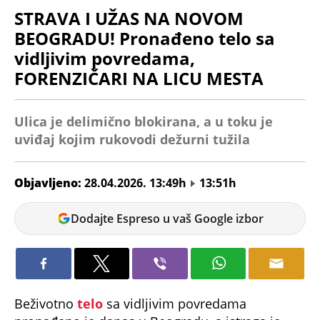
STRAVA I UŽAS NA NOVOM
BEOGRADU! Pronađeno telo sa
vidljivim povredama,
FORENZIČARI NA LICU MESTA
Ulica je delimično blokirana, a u toku je
uviđaj kojim rukovodi dežurni tužila
Objavljeno:
28.04.2026. 13:49h
13:51h
Nikolina
Dodajte Espreso u vaš Google izbor
Jokić
Beživotno
telo
sa vidljivim povredama