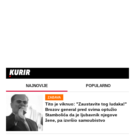
NAJNOVIJE
POPULARNO
ZABAVA
Tito je viknuo: "Zaustavite tog ludaka!"
Brozov general pred svima optužio
Stambolića da je ljubavnik njegove
žene, pa izvršio samoubistvo