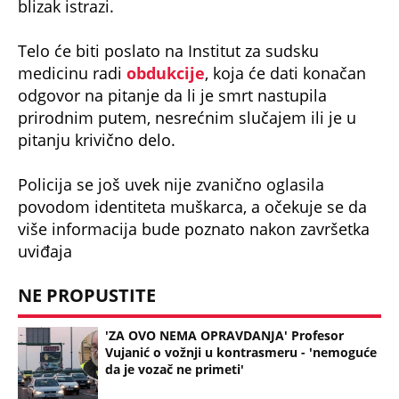
blizak istrazi.
Telo će biti poslato na Institut za sudsku
medicinu radi
obdukcije
, koja će dati konačan
odgovor na pitanje da li je smrt nastupila
prirodnim putem, nesrećnim slučajem ili je u
pitanju krivično delo.
Policija se još uvek nije zvanično oglasila
povodom identiteta muškarca, a očekuje se da
više informacija bude poznato nakon završetka
uviđaja
NE PROPUSTITE
'ZA OVO NEMA OPRAVDANJA' Profesor
Vujanić o vožnji u kontrasmeru - 'nemoguće
da je vozač ne primeti'