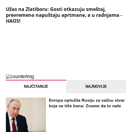
Užas na Zlatiboru: Gosti otkazuju smeštaj,
prevremeno napuštaju aprtmane, a u radnjama -
HAOS!
NAJČITANIJE
NAJNOVIJE
Evropa optužila Rusiju za važnu stvar
koja se tiče Irana: Znamo da to rade