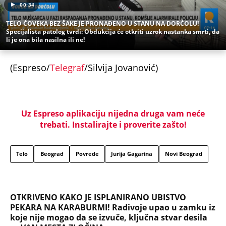
00:34
TELO ČOVEKA BEZ ŠAKE JE PRONAĐENO U STANU NA DORĆOLU!
Specijalista patolog tvrdi: Obdukcija će otkriti uzrok nastanka smrti, da
li je ona bila nasilna ili ne!
(Espreso/
Telegraf
/Silvija Jovanović)
Uz Espreso aplikaciju nijedna druga vam neće
trebati. Instalirajte i proverite zašto!
Telo
Beograd
Povrede
Jurija Gagarina
Novi Beograd
OTKRIVENO KAKO JE ISPLANIRANO UBISTVO
PEKARA NA KARABURMI! Radivoje upao u zamku iz
koje nije mogao da se izvuče, ključna stvar desila