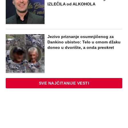
IZLEČILA od ALKOHOLA
Jezivo priznanje osumnjičenog za
Dankino ubistvo: Telo u crnom džaku
doneo u dvorište, a onda preokret
SVE NAJČITANIJE VESTI