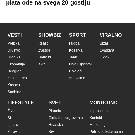
plata ode na svega 20 gostiju
VESTI
SHOWBIZ
SPORT
VIRALNO
Politika
Rijaliti
Fudbal
Bizar
Društvo
Zvezde
Košarka
Svaštara
Hronika
Holivud
Tenis
Tiktok
Ekonomija
Kviz
Ostali sportovi
Beograd
Navijači
Zasadi drvo
Showtime
Kosovo
Sudbine
LIFESTYLE
SVET
MONDO INC.
Život
Planeta
Impressum
Stil
Globalno zagrevanje
Kontakt
Ljubav
Hrvatska
Marketing
Zdravlje
BiH
Politika o kolačićima