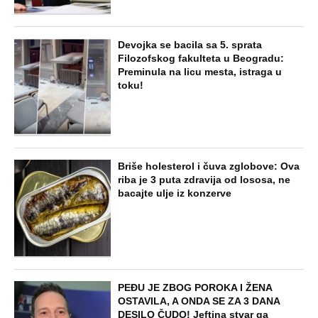
Devojka se bacila sa 5. sprata
Filozofskog fakulteta u Beogradu:
Preminula na licu mesta, istraga u
toku!
Briše holesterol i čuva zglobove: Ova
riba je 3 puta zdravija od lososa, ne
bacajte ulje iz konzerve
PEĐU JE ZBOG POROKA I ŽENA
OSTAVILA, A ONDA SE ZA 3 DANA
DESILO ČUDO! Jeftina stvar ga