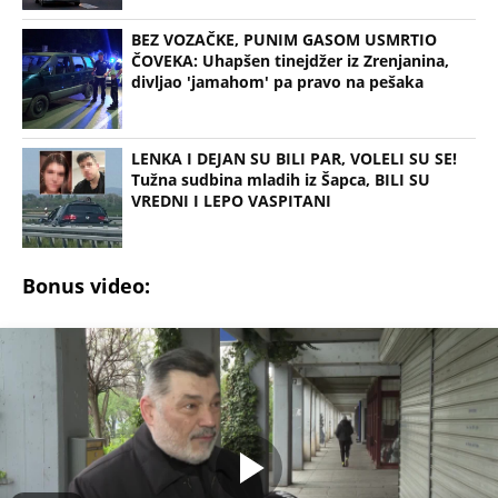
BEZ VOZAČKE, PUNIM GASOM USMRTIO
ČOVEKA: Uhapšen tinejdžer iz Zrenjanina,
divljao 'jamahom' pa pravo na pešaka
LENKA I DEJAN SU BILI PAR, VOLELI SU SE!
Tužna sudbina mladih iz Šapca, BILI SU
VREDNI I LEPO VASPITANI
Bonus video: