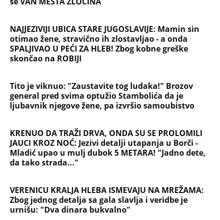
se VAN MESTA ZLOČINA
NAJJEZIVIJI UBICA STARE JUGOSLAVIJE: Mamin sin
otimao žene, stravično ih zlostavljao - a onda
SPALJIVAO U PEĆI ZA HLEB! Zbog kobne greške
skončao na ROBIJI
Tito je viknuo: "Zaustavite tog ludaka!" Brozov
general pred svima optužio Stambolića da je
ljubavnik njegove žene, pa izvršio samoubistvo
KRENUO DA TRAŽI DRVA, ONDA SU SE PROLOMILI
JAUCI KROZ NOĆ: Jezivi detalji utapanja u Borči -
Mladić upao u mulj dubok 5 METARA! "Jadno dete,
da tako strada..."
VERENICU KRALJA HLEBA ISMEVAJU NA MREŽAMA:
Zbog jednog detalja sa gala slavlja i veridbe je
urnišu: "Dva dinara bukvalno"