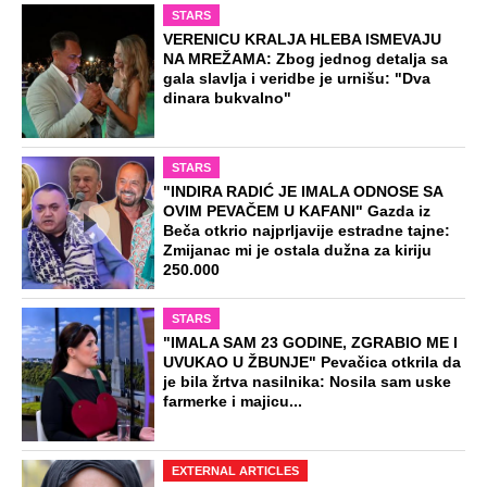
STARS
VERENICU KRALJA HLEBA ISMEVAJU
NA MREŽAMA: Zbog jednog detalja sa
gala slavlja i veridbe je urnišu: "Dva
dinara bukvalno"
STARS
"INDIRA RADIĆ JE IMALA ODNOSE SA
OVIM PEVAČEM U KAFANI" Gazda iz
Beča otkrio najprljavije estradne tajne:
Zmijanac mi je ostala dužna za kiriju
250.000
STARS
"IMALA SAM 23 GODINE, ZGRABIO ME I
UVUKAO U ŽBUNJE" Pevačica otkrila da
je bila žrtva nasilnika: Nosila sam uske
farmerke i majicu...
EXTERNAL ARTICLES