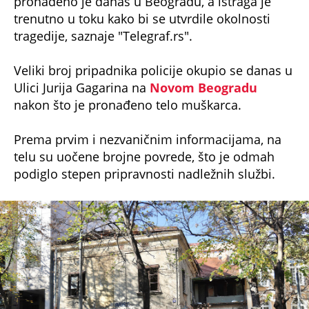
pronađeno je danas u Beogradu, a istraga je
trenutno u toku kako bi se utvrdile okolnosti
tragedije, saznaje "Telegraf.rs".
Veliki broj pripadnika policije okupio se danas u
Ulici Jurija Gagarina na
Novom Beogradu
nakon što je pronađeno telo muškarca.
Prema prvim i nezvaničnim informacijama, na
telu su uočene brojne povrede, što je odmah
podiglo stepen pripravnosti nadležnih službi.