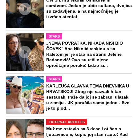
Ovi Srbi su vladali Osmanskim
carstvom: Jedan je ubio sultana, dvojica
su zadavljena, a na najmoćnijeg je
izvršen atentat
STARS
„NEMA POVRATKA, NIKADA NISI BIO
ČOVEK” Ana Nikolić raskinula sa
Raletom jer je stao na stranu Jelene
Radanović! Ovo su reči njene
oproštajne poruke: Izdao si...
STARS
KARLEUŠA GLAVNA TEMA DNEVNIKA U
HRVATSKOJ! Zbog nje sazvali hitan
sastanak, traže da joj se zabrani ulazak
u zemlju - JK poručila samo jedno - Sve
je to plod...
EXTERNAL ARTICLES
Muž me ostavio sa 3 dece i otišao s
ljubavnicom, kupio joj stan i auto: Kad