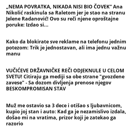
„NEMA POVRATKA, NIKADA NISI BIO ČOVEK” Ana
Nikolić raskinula sa Raletom jer je stao na stranu
Jelene Radanović! Ovo su reči njene oproštajne
poruke: Izdao si...
Kako da blokirate sve reklame na telefonu jednim
potezom: Trik je jednostavan, ali ima jednu važnu
manu
VUČIĆEVE DRŽAVNIČKE REČI ODJEKNULE U CELOM
SVETU! Citiraju ga mediji sa obe strane "gvozdene
zavese" - Sa dozom divljenja prenose njegov
BESKOMPROMISAN STAV
Muž me ostavio sa 3 dece i otišao s ljubavnicom,
kupio joj stan i auto: Kad ga je nezamislivo izdala,
došao mi na vratima, prizor koji je zatekao ga
razorio