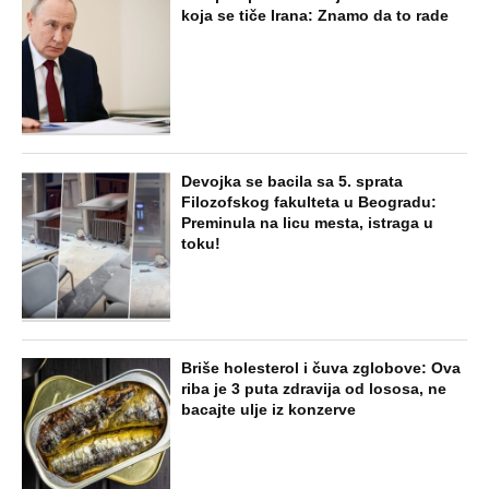
koja se tiče Irana: Znamo da to rade
Devojka se bacila sa 5. sprata
Filozofskog fakulteta u Beogradu:
Preminula na licu mesta, istraga u
toku!
Briše holesterol i čuva zglobove: Ova
riba je 3 puta zdravija od lososa, ne
bacajte ulje iz konzerve