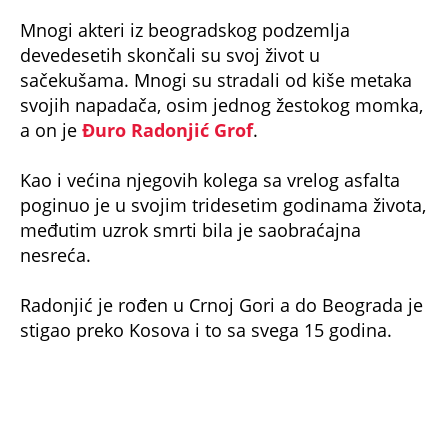
Mnogi akteri iz beogradskog podzemlja
devedesetih skončali su svoj život u
sačekušama. Mnogi su stradali od kiše metaka
svojih napadača, osim jednog žestokog momka,
a on je
Đuro Radonjić Grof
.
Kao i većina njegovih kolega sa vrelog asfalta
poginuo je u svojim tridesetim godinama života,
međutim uzrok smrti bila je saobraćajna
nesreća.
Radonjić je rođen u Crnoj Gori a do Beograda je
stigao preko Kosova i to sa svega 15 godina.