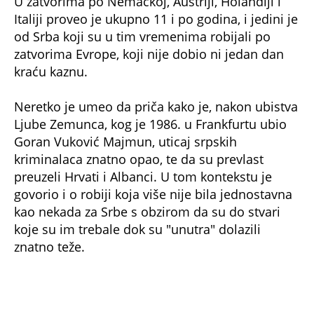
U zatvorima po Nemačkoj, Austriji, Holandiji i
Italiji proveo je ukupno 11 i po godina, i jedini je
od Srba koji su u tim vremenima robijali po
zatvorima Evrope, koji nije dobio ni jedan dan
kraću kaznu.
Neretko je umeo da priča kako je, nakon ubistva
Ljube Zemunca, kog je 1986. u Frankfurtu ubio
Goran Vuković Majmun, uticaj srpskih
kriminalaca znatno opao, te da su prevlast
preuzeli Hrvati i Albanci. U tom kontekstu je
govorio i o robiji koja više nije bila jednostavna
kao nekada za Srbe s obzirom da su do stvari
koje su im trebale dok su "unutra" dolazili
znatno teže.