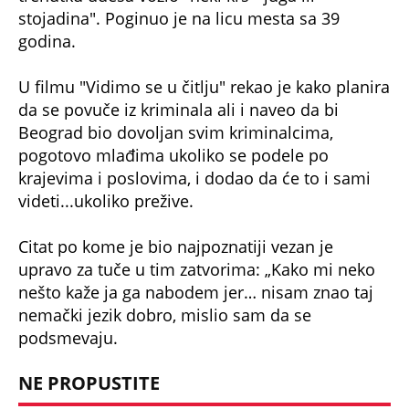
stojadina". Poginuo je na licu mesta sa 39
godina.
U filmu "Vidimo se u čitlju" rekao je kako planira
da se povuče iz kriminala ali i naveo da bi
Beograd bio dovoljan svim kriminalcima,
pogotovo mlađima ukoliko se podele po
krajevima i poslovima, i dodao da će to i sami
videti...ukoliko prežive.
Citat po kome je bio najpoznatiji vezan je
upravo za tuče u tim zatvorima: „Kako mi neko
nešto kaže ja ga nabodem jer… nisam znao taj
nemački jezik dobro, mislio sam da se
podsmevaju.
NE PROPUSTITE