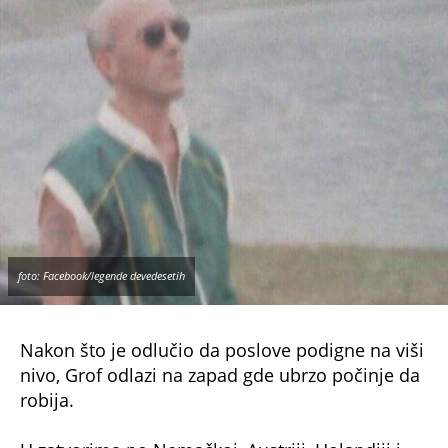
foto: Facebook/legende devedesetih
Nakon što je odlučio da poslove podigne na viši
nivo, Grof odlazi na zapad gde ubrzo počinje da
robija.