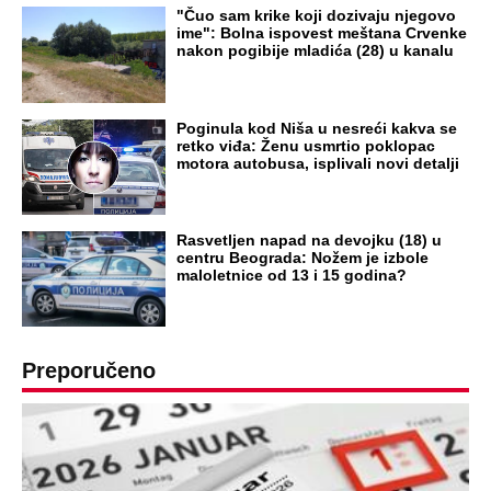
"Čuo sam krike koji dozivaju njegovo
ime": Bolna ispovest meštana Crvenke
nakon pogibije mladića (28) u kanalu
Poginula kod Niša u nesreći kakva se
retko viđa: Ženu usmrtio poklopac
motora autobusa, isplivali novi detalji
Rasvetljen napad na devojku (18) u
centru Beograda: Nožem je izbole
maloletnice od 13 i 15 godina?
Preporučeno