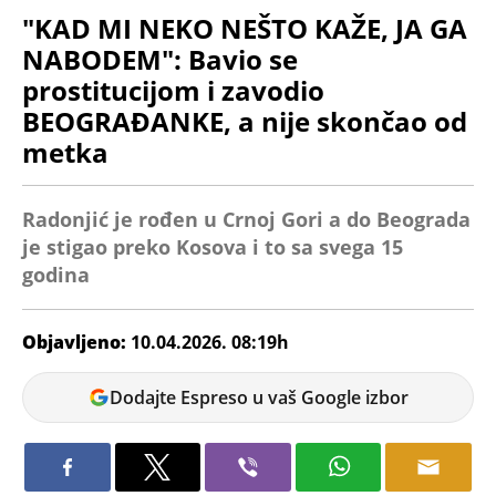
"KAD MI NEKO NEŠTO KAŽE, JA GA
NABODEM": Bavio se
prostitucijom i zavodio
BEOGRAĐANKE, a nije skončao od
metka
Radonjić je rođen u Crnoj Gori a do Beograda
je stigao preko Kosova i to sa svega 15
godina
Objavljeno:
10.04.2026. 08:19h
Miloš
Dodajte Espreso u vaš Google izbor
Dojčinović