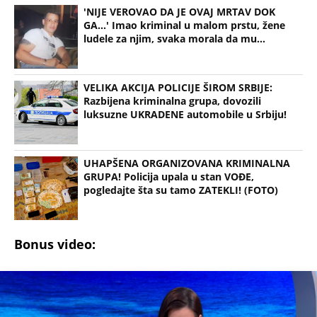
'NIJE VEROVAO DA JE OVAJ MRTAV DOK
GA...' Imao kriminal u malom prstu, žene
ludele za njim, svaka morala da mu...
VELIKA AKCIJA POLICIJE ŠIROM SRBIJE:
Razbijena kriminalna grupa, dovozili
luksuzne UKRADENE automobile u Srbiju!
UHAPŠENA ORGANIZOVANA KRIMINALNA
GRUPA! Policija upala u stan VOĐE,
pogledajte šta su tamo ZATEKLI! (FOTO)
Bonus video: