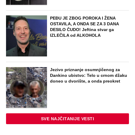
PEĐU JE ZBOG POROKA I ŽENA
OSTAVILA, A ONDA SE ZA 3 DANA
DESILO ČUDO! Jeftina stvar ga
IZLEČILA od ALKOHOLA
Jezivo priznanje osumnjičenog za
Dankino ubistvo: Telo u crnom džaku
doneo u dvorište, a onda preokret
SVE NAJČITANIJE VESTI