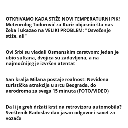
OTKRIVAMO KADA STIŽE NOVI TEMPERATURNI PIK!
Meteorolog Todorović za Kurir objasnio šta nas
čeka i ukazao na VELIKI PROBLEM: "Osveženje
stiže, ali"
Ovi Srbi su vladali Osmanskim carstvom: Jedan je
ubio sultana, dvojica su zadavljena, a na
najmoćnijeg je izvršen atentat
San kralja Milana postaje realnost: Neviđena
turistička atrakcija u srcu Beograda, do
aerodroma za svega 15 minuta (FOTO/VIDEO)
Da li je greh držati krst na retrovizoru automobila?
Sveštenik Radoslav dao jasan odgovor i savet za
vozače