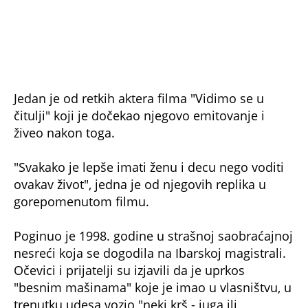
Jedan je od retkih aktera filma "Vidimo se u
čitulji" koji je dočekao njegovo emitovanje i
živeo nakon toga.
"Svakako je lepše imati ženu i decu nego voditi
ovakav život", jedna je od njegovih replika u
gorepomenutom filmu.
Poginuo je 1998. godine u strašnoj saobraćajnoj
nesreći koja se dogodila na Ibarskoj magistrali.
Očevici i prijatelji su izjavili da je uprkos
"besnim mašinama" koje je imao u vlasništvu, u
trenutku udesa vozio "neki krš - juga ili