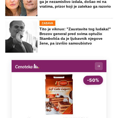
ga je nezamislivo izdala, došao mi na
vratima, prizor koji je zatekao ga razorio
ZABAVA
Tito je viknuo: "Zaustavite tog ludaka!"
Brozov general pred svima optužio
Stambolića da je ljubavnik njegove
žene, pa izvršio samoubistvo