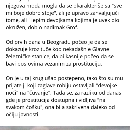
njegova moda mogla da se okarakteriše sa "sve
mi boje dobro stoje", ali je upravo zahvaljujući
tome, ali i lepim devojkama kojima je uvek bio
okružen, dobio nadimak Grof.
Od prvih dana u Beogradu počeo je da se
dokazuje kroz tuče kod nekadašnje Glavne
železničke stanice, da bi kasnije počeo da se
bavi poslovima vezanim za prostituciju.
On je u taj krug ušao postepeno, tako što su mu
prijatelji koji zaglave robiju ostavljali "devojke
noći" na "čuvanje". Tada se, za razliku od danas
gde je prostitucija dostupna i vidljiva "na
svakom ćošku", ona bila sakrivena daleko od
očiju javnosti.