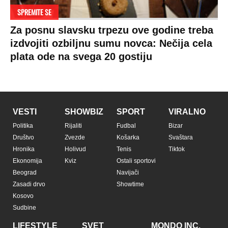
SPREMITE SE
Za posnu slavsku trpezu ove godine treba
izdvojiti ozbiljnu sumu novca: Nečija cela
plata ode na svega 20 gostiju
VESTI
SHOWBIZ
SPORT
VIRALNO
Politika
Rijaliti
Fudbal
Bizar
Društvo
Zvezde
Košarka
Svaštara
Hronika
Holivud
Tenis
Tiktok
Ekonomija
Kviz
Ostali sportovi
Beograd
Navijači
Zasadi drvo
Showtime
Kosovo
Sudbine
LIFESTYLE
SVET
MONDO INC.