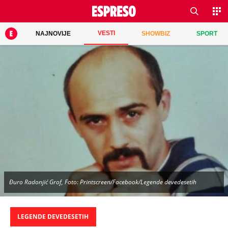
VESTI
NAJNOVIJE
SHOWBIZ
SPORT
Đuro Radonjić Grof, Foto: Printscreen/Facebook/Legende devedesetih
LEGENDE DEVEDESETIH