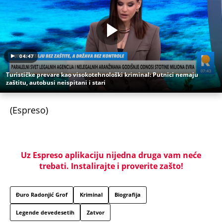
04:47
Turističke prevare kao visokotehnološki kriminal: Putnici nemaju
zaštitu, autobusi neispitani i stari
(Espreso)
Uz Espreso aplikaciju nijedna druga vam neće
trebati. Instalirajte i proverite zašto!
Đuro Radonjić Grof
Kriminal
Biografija
Legende devedesetih
Zatvor