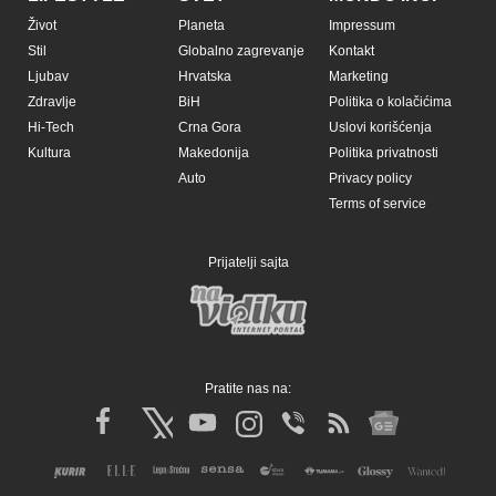
Život
Planeta
Impressum
Stil
Globalno zagrevanje
Kontakt
Ljubav
Hrvatska
Marketing
Zdravlje
BiH
Politika o kolačićima
Hi-Tech
Crna Gora
Uslovi korišćenja
Kultura
Makedonija
Politika privatnosti
Auto
Privacy policy
Terms of service
Prijatelji sajta
Pratite nas na: