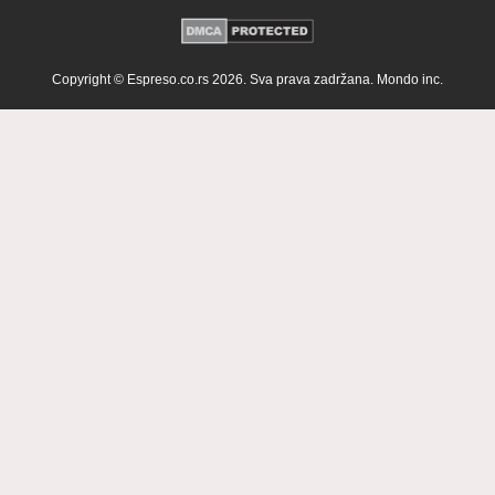
Copyright © Espreso.co.rs 2026. Sva prava zadržana. Mondo inc.