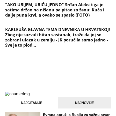
"AKO UBIJEM, UBIĆU JEDNO" Srđan Aleksić ga je
satima držao na nišanu pa pitao za ženu: Kuća i
dalje puna krvi, a ovako se spasio (FOTO)
KARLEUŠA GLAVNA TEMA DNEVNIKA U HRVATSKOJ!
Zbog nje sazvali hitan sastanak, traže da joj se
zabrani ulazak u zemlju - JK poručila samo jedno -
Sve je to plod...
NAJČITANIJE
NAJNOVIJE
Evropa optužila Rusiju za važnu stvar