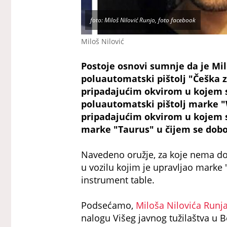
foto: Miloš Nilović Runjo, foto facebook
Miloš Nilović
Postoje osnovi sumnje da je Milo
poluautomatski pištolj "Češka z
pripadajućim okvirom u kojem s
poluautomatski pištolj marke "W
pripadajućim okvirom u kojem s
marke "Taurus" u čijem se dobo
Navedeno oružje, za koje nema doz
u vozilu kojim je upravljao marke 
instrument table.
Podsećamo,
Miloša Nilovića Runja
nalogu Višeg javnog tužilaštva u