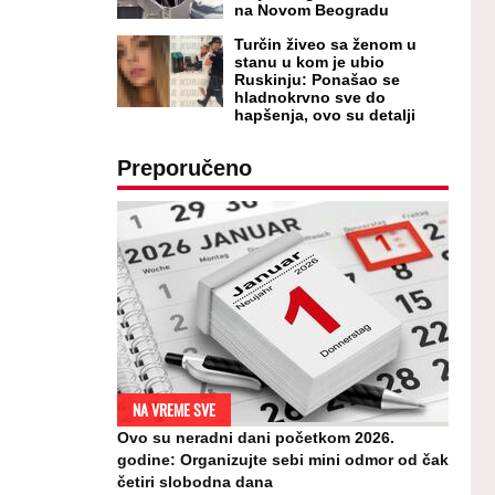
na Novom Beogradu
Turčin živeo sa ženom u
stanu u kom je ubio
Ruskinju: Ponašao se
hladnokrvno sve do
hapšenja, ovo su detalji
Preporučeno
NA VREME SVE
Ovo su neradni dani početkom 2026.
godine: Organizujte sebi mini odmor od čak
četiri slobodna dana