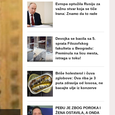
Evropa optužila Rusiju za
važnu stvar koja se tiče
Irana: Znamo da to rade
Devojka se bacila sa 5.
sprata Filozofskog
fakulteta u Beogradu:
Preminula na licu mesta,
istraga u toku!
Briše holesterol i čuva
zglobove: Ova riba je 3
puta zdravija od lososa, ne
bacajte ulje iz konzerve
PEĐU JE ZBOG POROKA I
ŽENA OSTAVILA, A ONDA