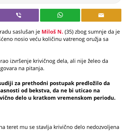
radu saslušan je
Miloš N.
(35) zbog sumnje da je
šćeno nosio veću količinu vatrenog oružja sa
o izvršenje krivičnog dela, ali nije želeo da
dgovara na pitanja.
sudiji za prethodni postupak predložilo da
asnosti od bekstva, da ne bi uticao na
rivično delo u kratkom vremenskom periodu.
 teret mu se stavlja krivično delo nedozvoljena