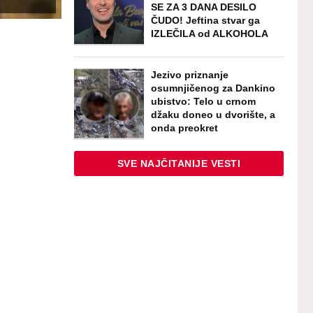
SE ZA 3 DANA DESILO
ČUDO! Jeftina stvar ga
IZLEČILA od ALKOHOLA
Jezivo priznanje
osumnjičenog za Dankino
ubistvo: Telo u crnom
džaku doneo u dvorište, a
onda preokret
SVE NAJČITANIJE VESTI