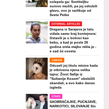
oslepela ga: Svetiteljku
surovo mučili, pa joj odrubili
glavu, ovo je razlikuje od
Svete Petke
EXTERNAL ARTICLES
Dragana iz Sarajeva je tatu
viđala samo kraj kontejnera:
Ostavili je u bolnici kao
bebu, a kad je posle 26
godina srela majku rekla je -
e sad će osveta
ZABAVA
Oduzeli joj titulu misice kada
je otkrivena njena velika
tajna: Život Safije iz
"Sultanije Kosem" obeležili
skandali, a evo kako danas
izgleda
STARS
SAOBRAĆAJKE, PUCNJAVE,
NARKOTICI, SILOVANJE Sin