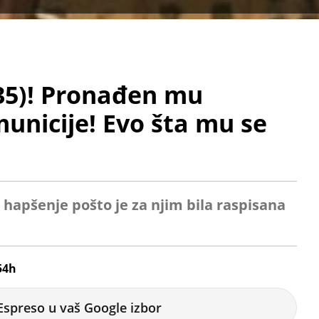
35)! Pronađen mu
municije! Evo šta mu se
o hapšenje pošto je za njim bila raspisana
54h
Espreso u vaš Google izbor