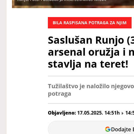
BILA RASPISANA POTRAGA ZA NJIM
Saslušan Runjo (
arsenal oružja i 
stavlja na teret!
Tužilaštvo je naložilo njegov
potraga
Objavljeno:
17.05.2025. 14:51h
14:
Marina
Dodajte 
Letic