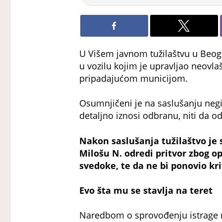
U Višem javnom tužilaštvu u Beog
u vozilu kojim je upravljao neovla
pripadajućom municijom.
Osumnjičeni je na saslušanju negira
detaljno iznosi odbranu, niti da o
Nakon saslušanja tužilaštvo je 
Milošu N. odredi pritvor zbog op
svedoke, te da ne bi ponovio k
Evo šta mu se stavlja na teret
Naredbom o sprovođenju istrage na