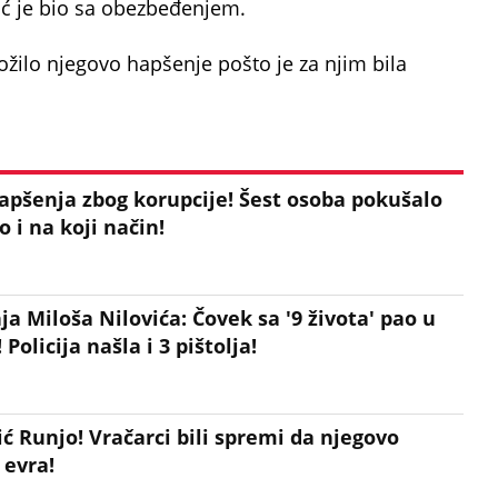
ić je bio sa obezbeđenjem.
ložilo njegovo hapšenje pošto je za njim bila
hapšenja zbog korupcije! Šest osoba pokušalo
o i na koji način!
ja Miloša Nilovića: Čovek sa '9 života' pao u
olicija našla i 3 pištolja!
ć Runjo! Vračarci bili spremi da njegovo
 evra!