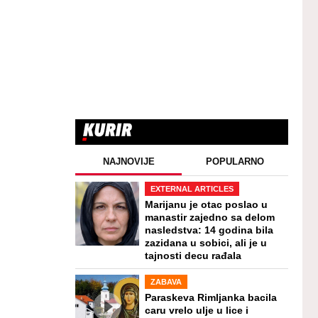
NAJNOVIJE
POPULARNO
EXTERNAL ARTICLES
Marijanu je otac poslao u
manastir zajedno sa delom
nasledstva: 14 godina bila
zazidana u sobici, ali je u
tajnosti decu rađala
ZABAVA
Paraskeva Rimljanka bacila
caru vrelo ulje u lice i