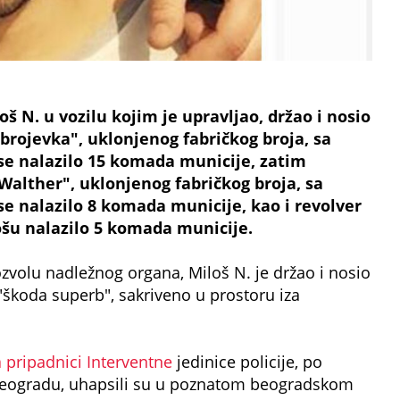
š N. u vozilu kojim je upravljao, držao i nosio
brojevka", uklonjenog fabričkog broja, sa
e nalazilo 15 komada municije, zatim
alther", uklonjenog fabričkog broja, sa
e nalazilo 8 komada municije, kao i revolver
šu nalazilo 5 komada municije.
volu nadležnog organa, Miloš N. je držao i nosio
"škoda superb", sakriveno u prostoru iza
 pripadnici Interventne
jedinice policije, po
 Beogradu, uhapsili su u poznatom beogradskom