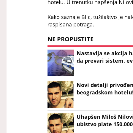
hotelu. U trenutku hapšenja Nilov
Kako saznaje Blic, tužilaštvo je na
raspisana potraga.
NE PROPUSTITE
Nastavlja se akcija 
da prevari sistem, ev
Novi detalji privođen
beogradskom hotelu! P
Uhapšen Miloš Nilovi
ubistvo plate 150.000