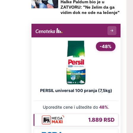
Halke Paldum bio je u
ZATVORU: "Ne želim da ga
vidim dok ne ode na lečenje"