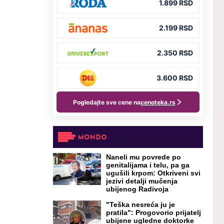
Naneli mu povrede po
genitalijama i telu, pa ga
ugušili krpom: Otkriveni svi
jezivi detalji mučenja
ubijenog Radivoja
"Teška nesreća ju je
pratila": Progovorio prijatelj
ubijene ugledne doktorke