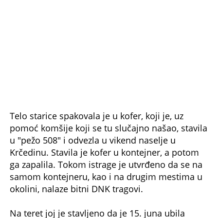
Krčedinu. Stavila je kofer u kontejner, a potom
ga zapalila. Tokom istrage je utvrđeno da se na
samom kontejneru, kao i na drugim mestima u
okolini, nalaze bitni DNK tragovi.
Na teret joj je stavljeno da je 15. juna ubila
Majdu zbog duga od 2.500 evra, koji nije imala
nameru da vrati, a ugljenisano telo žene
pronađeno je 20. juna. Jelena i njen brat
uhapšeni su nekoliko dana nakon što je telo
pronađeno.
Jelena je do nekoliko meseci pre ubistva živela
sa suprugom u kući do Majdine. Nakon što se
razvela, odselila se iz kuće, ali je sa komšinicom
održavala dobre odnose. Tome u prilog govore i
njihovi komentari na Fejsbuku. Majda je
redovno hvalila Jelenine fotografije na kojima je