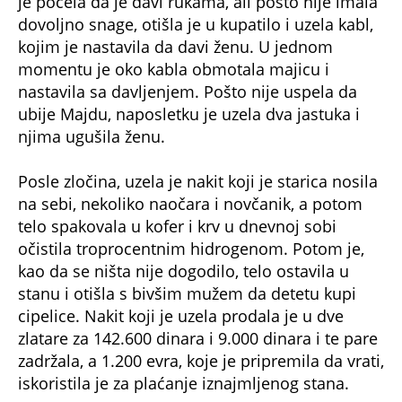
dovoljno snage, otišla je u kupatilo i uzela kabl,
kojim je nastavila da davi ženu. U jednom
momentu je oko kabla obmotala majicu i
nastavila sa davljenjem. Pošto nije uspela da
ubije Majdu, naposletku je uzela dva jastuka i
njima ugušila ženu.
Posle zločina, uzela je nakit koji je starica nosila
na sebi, nekoliko naočara i novčanik, a potom
telo spakovala u kofer i krv u dnevnoj sobi
očistila troprocentnim hidrogenom. Potom je,
kao da se ništa nije dogodilo, telo ostavila u
stanu i otišla s bivšim mužem da detetu kupi
cipelice. Nakit koji je uzela prodala je u dve
zlatare za 142.600 dinara i 9.000 dinara i te pare
zadržala, a 1.200 evra, koje je pripremila da vrati,
iskoristila je za plaćanje iznajmljenog stana.