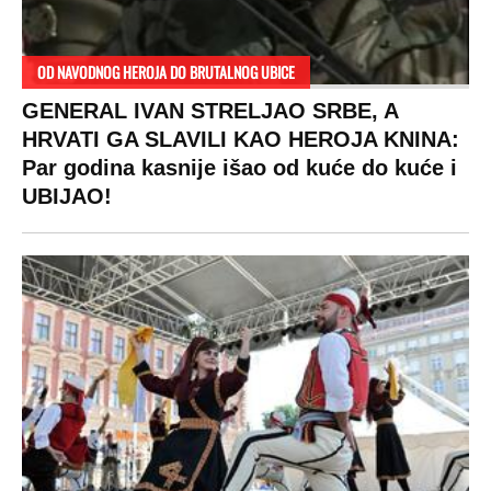
Beograd
Navijači
Zasadi drvo
Showtime
Kosovo
Sudbine
LIFESTYLE
SVET
MONDO INC.
Život
Planeta
Impressum
Stil
Globalno zagrevanje
Kontakt
Ljubav
Hrvatska
Marketing
Zdravlje
BiH
Politika o kolačićima
Hi-Tech
Crna Gora
Uslovi korišćenja
Kultura
Makedonija
Politika privatnosti
Auto
Privacy policy
Terms of service
Prijatelji sajta