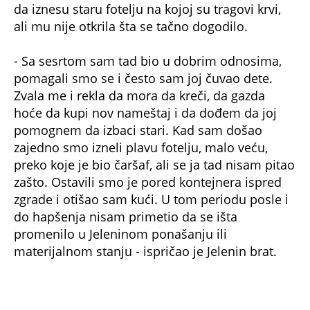
ali mu nije otkrila šta se tačno dogodilo.
- Sa sesrtom sam tad bio u dobrim odnosima,
pomagali smo se i često sam joj čuvao dete.
Zvala me i rekla da mora da kreči, da gazda
hoće da kupi nov nameštaj i da dođem da joj
pomognem da izbaci stari. Kad sam došao
zajedno smo izneli plavu fotelju, malo veću,
preko koje je bio čaršaf, ali se ja tad nisam pitao
zašto. Ostavili smo je pored kontejnera ispred
zgrade i otišao sam kući. U tom periodu posle i
do hapšenja nisam primetio da se išta
promenilo u Jeleninom ponašanju ili
materijalnom stanju - ispričao je Jelenin brat.
Telo starice spakovala je u kofer, koji je, uz
pomoć komšije koji se tu slučajno našao, stavila
u "pežo 508" i odvezla u vikend naselje u