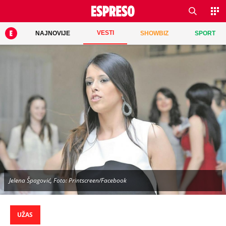
VESTI
NAJNOVIJE
SHOWBIZ
SPORT
Jelena Špagović, Foto: Printscreen/Facebook
UŽAS