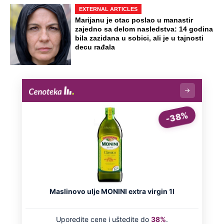
OD NAVODNOG HEROJA DO BRUTALNOG UBICE
GENERAL IVAN STRELJAO SRBE, A
HRVATI GA SLAVILI KAO HEROJA KNINA:
Par godina kasnije išao od kuće do kuće i
UBIJAO!