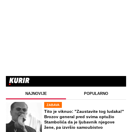
Naneli mu povrede po genitalijama i
telu, pa ga ugušili krpom: Otkriveni svi
jezivi detalji mučenja ubijenog
Radivoja
"Teška nesreća ju je pratila":
Progovorio prijatelj ubijene ugledne
doktorke na Novom Beogradu
Turčin živeo sa ženom u stanu u kom
je ubio Ruskinju: Ponašao se
hladnokrvno sve do hapšenja, ovo su
detalji