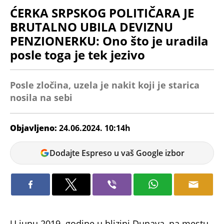
ĆERKA SRPSKOG POLITIČARA JE
BRUTALNO UBILA DEVIZNU
PENZIONERKU: Ono što je uradila
posle toga je tek jezivo
Posle zločina, uzela je nakit koji je starica
nosila na sebi
Objavljeno:
24.06.2024. 10:14h
Ana
Dodajte Espreso u vaš Google izbor
Petrović
U junu 2019. godine u blizini Dunava, na mestu