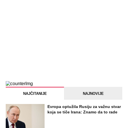
NAJNOVIJE
POPULARNO
ZABAVA
Tito je viknuo: "Zaustavite tog ludaka!"
Brozov general pred svima optužio
Stambolića da je ljubavnik njegove
žene, pa izvršio samoubistvo
STARS
VERENICU KRALJA HLEBA ISMEVAJU
NA MREŽAMA: Zbog jednog detalja sa
gala slavlja i veridbe je urnišu: "Dva
dinara bukvalno"
STARS
"INDIRA RADIĆ JE IMALA ODNOSE SA
OVIM PEVAČEM U KAFANI" Gazda iz
Beča otkrio najprljavije estradne tajne:
Zmijanac mi je ostala dužna za kiriju