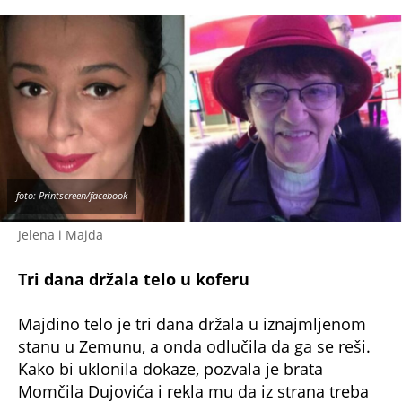
foto: Printscreen/facebook
Jelena i Majda
Tri dana držala telo u koferu
Majdino telo je tri dana držala u iznajmljenom
stanu u Zemunu, a onda odlučila da ga se reši.
Kako bi uklonila dokaze, pozvala je brata
Momčila Dujovića i rekla mu da iz strana treba
da iznesu staru fotelju na kojoj su tragovi krvi,