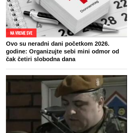
SPREMITE SE
Za posnu slavsku trpezu ove godine treba
izdvojiti ozbiljnu sumu novca: Nečija cela
plata ode na svega 20 gostiju
VESTI
SHOWBIZ
SPORT
VIRALNO
Politika
Rijaliti
Fudbal
Bizar
Društvo
Zvezde
Košarka
Svaštara
Hronika
Holivud
Tenis
Tiktok
Ekonomija
Kviz
Ostali sportovi