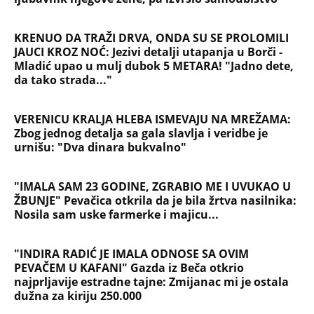
riba je 3 puta zdravija od lososa, ne
bacajte ulje iz konzerve
PEĐU JE ZBOG POROKA I ŽENA
OSTAVILA, A ONDA SE ZA 3 DANA
DESILO ČUDO! Jeftina stvar ga
IZLEČILA od ALKOHOLA
Jezivo priznanje osumnjičenog za
Dankino ubistvo: Telo u crnom džaku
doneo u dvorište, a onda preokret