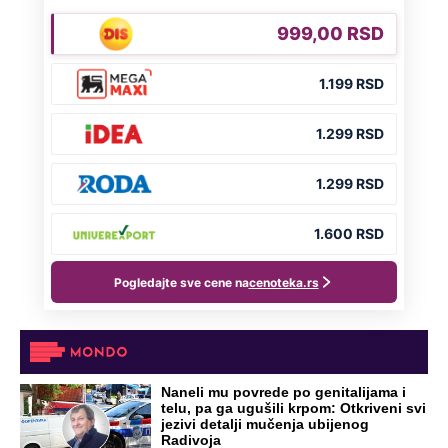
DRAMA ZBOG LJUBAVNE PRIČE
Zbog svadbe trudne Srpkinje i Albanca
proradio nacionalizam! Popljuvali ih samo
tako: "Ti si svoje srpsko izdala"