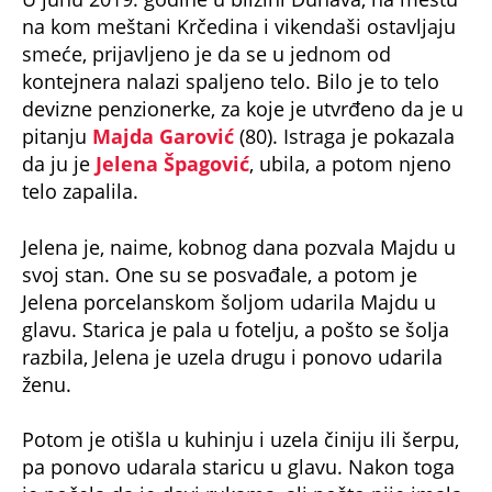
na kom meštani Krčedina i vikendaši ostavljaju
smeće, prijavljeno je da se u jednom od
kontejnera nalazi spaljeno telo. Bilo je to telo
devizne penzionerke, za koje je utvrđeno da je u
pitanju
Majda Garović
(80). Istraga je pokazala
da ju je
Jelena Špagović
, ubila, a potom njeno
telo zapalila.
Jelena je, naime, kobnog dana pozvala Majdu u
svoj stan. One su se posvađale, a potom je
Jelena porcelanskom šoljom udarila Majdu u
glavu. Starica je pala u fotelju, a pošto se šolja
razbila, Jelena je uzela drugu i ponovo udarila
ženu.
Potom je otišla u kuhinju i uzela činiju ili šerpu,
pa ponovo udarala staricu u glavu. Nakon toga
je počela da je davi rukama, ali pošto nije imala