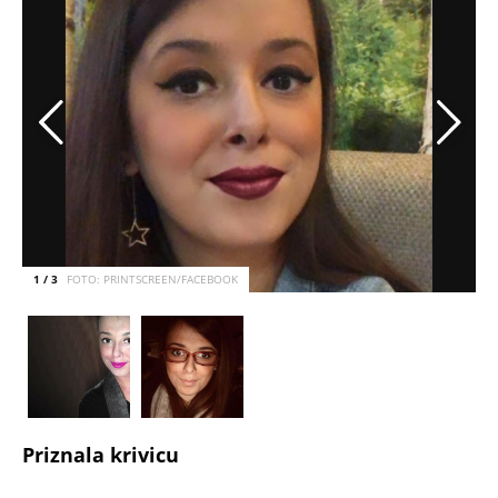
snage da govori jer je slomila smrt oca, koji je
počinio samoubistvo.
- Psihički sam loše, naročito poslednjih mesec
dana od kad mi je preminuo otac. Nisam u
stanju dalje da pričam, ostajem pri svemu što
sam ranije rekla - rekla je Špagović.
Ona je 1. juna 2022. godine
osuđena na kaznu
od 30 godina zatvora
. Prilikom donošenja
odluke sud je kao olakšavajuću okolnost cenio
priznanje okrivljene, kao i da nije ranije
osuđavana i da je majka maloletnog deteta, dok
je kao otežavajuću okolnost cenio njeno držanje
nakon izvršenja dela.
Sudija je u obrazloženju rekla da je Špagović
nakon ubistva pokazala neku vrstu