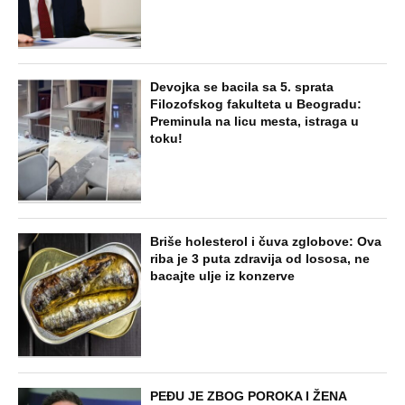
250.000
STARS
"IMALA SAM 23 GODINE, ZGRABIO ME I
UVUKAO U ŽBUNJE" Pevačica otkrila da
je bila žrtva nasilnika: Nosila sam uske
farmerke i majicu...
EXTERNAL ARTICLES
Marijanu je otac poslao u manastir
zajedno sa delom nasledstva: 14 godina
bila zazidana u sobici, ali je u tajnosti
decu rađala