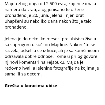
sama ili sa decom.
Greška u koracima ubice
Policija je razotkrila ubistvo jer Jelena nije bila
dovoljno oprezna u pokušaju da prikrije šta je
uradila. Razotkrivena je uz pomoć zaposlenih u
jednoj beogradskoj zalagaonici, u kojoj je
prodala zlatni nakit svoje žrtve.
Istraga je utvrdila da je Jelena nakon zločina
Majdi sa vrata skinula zlatni lančić, koji je potom
prodala. Napravila je još niz grešaka prilikom
prikrivanja zločina, a jedna od njih je to što je
iznajmila automobil kojim je prevezla telo.
Zaposleni u agenciji za iznajmljivanje vozila
pozvali su policiju nekoliko dana pre nego što je