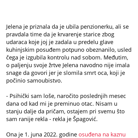
00:28
Osumnjičeni za ubistvo Danke Ilić u tužilaštvu
(Espreso /
Telegraf
/ Jelena Ostojić / Prenela:
A.P)
Uz Espreso aplikaciju nijedna druga vam neće