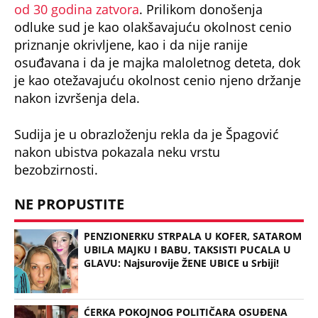
trebati. Instalirajte i proverite zašto!
Jelena Špagović
Ubistvo
Majda Garović
Zemun
Zatvor
OTKRIVENO KAKO JE ISPLANIRANO UBISTVO
PEKARA NA KARABURMI! Radivoje upao u zamku iz
koje nije mogao da se izvuče, ključna stvar desila
se VAN MESTA ZLOČINA
NAJJEZIVIJI UBICA STARE JUGOSLAVIJE: Mamin sin
otimao žene, stravično ih zlostavljao - a onda
SPALJIVAO U PEĆI ZA HLEB! Zbog kobne greške
skončao na ROBIJI
Tito je viknuo: "Zaustavite tog ludaka!" Brozov
general pred svima optužio Stambolića da je
ljubavnik njegove žene, pa izvršio samoubistvo