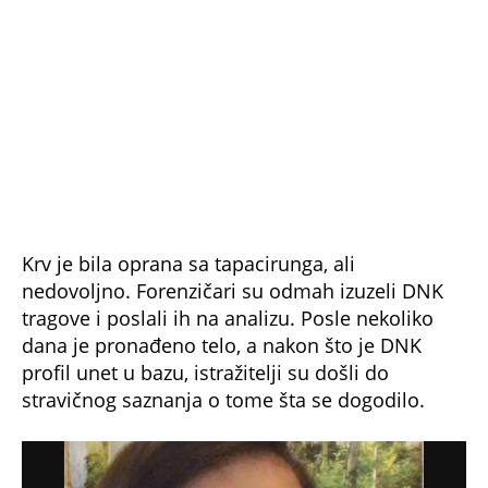
Priznala krivicu
Tužilaštvo je protiv Jelene podiglo optužnicu za
teško ubistvo, za koje je zaprećena maksimalna
kazna od 40 godina zatvora. Ona je u sudnici
priznala ubistvo, a ključni dokaz otkrio je Majdin
sin. On je kao inžinjer elektrotehnike iskoristio
svoja znanja i došao do dokaza koji ukazuju na
optuženu. Predao ih je policiji koja ih je
povezala sa drugim dokazima i tako rešila ovo
surovo ubistvo u kojem je starica ubijen.
Jelena je priznala da je ubila penzionerku, ali se
pravdala time da je krvarenje starice zbog
udaraca koje joj je zadala u predelu glave
kuhinjskim posuđem potpuno obeznanilo, usled
čega je izgubila kontrolu nad sobom. Međutim,
o paljenju svoje žrtve Jelena navodno nije imala