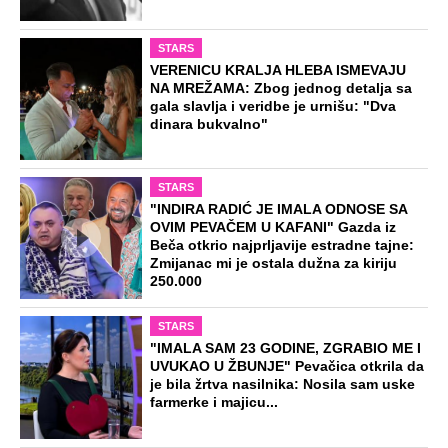
Preporučeno
NA VREME SVE
Ovo su neradni dani početkom 2026.
godine: Organizujte sebi mini odmor od
čak četiri slobodna dana