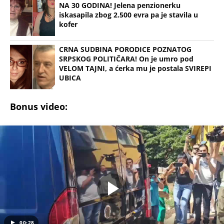
KRENUO DA TRAŽI DRVA, ONDA SU SE PROLOMILI
JAUCI KROZ NOĆ: Jezivi detalji utapanja u Borči -
Mladić upao u mulj dubok 5 METARA! "Jadno dete,
da tako strada..."
VERENICU KRALJA HLEBA ISMEVAJU NA MREŽAMA:
Zbog jednog detalja sa gala slavlja i veridbe je
urnišu: "Dva dinara bukvalno"
"IMALA SAM 23 GODINE, ZGRABIO ME I UVUKAO U
ŽBUNJE" Pevačica otkrila da je bila žrtva nasilnika:
Nosila sam uske farmerke i majicu...
"INDIRA RADIĆ JE IMALA ODNOSE SA OVIM
PEVAČEM U KAFANI" Gazda iz Beča otkrio
najprljavije estradne tajne: Zmijanac mi je ostala
dužna za kiriju 250.000