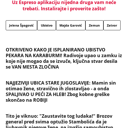
NAJČITANIJE
NAJNOVIJE
Evropa optužila Rusiju za važnu stvar
koja se tiče Irana: Znamo da to rade
Devojka se bacila sa 5. sprata
Filozofskog fakulteta u Beogradu:
Preminula na licu mesta, istraga u
toku!
Briše holesterol i čuva zglobove: Ova