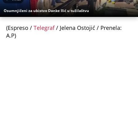
Velika promena za vernike na Veliku Gospojinu:
Svi misle da znaju pravila proslavljanja
Bogorodičinog praznika, a ove godine jedan detalj
menja sve
OGLASIO SE RALE NAKON ANINIH JAVNIH PRETNJI
JELENI! Stao u odbranu žene Slobe Radanovića:
Ana nije u pravu, između Jelene i mene nikada
ništa nije bilo osim...
Užas na Zlatiboru: Gosti otkazuju smeštaj,
prevremeno napuštaju aprtmane, a u radnjama -
HAOS!