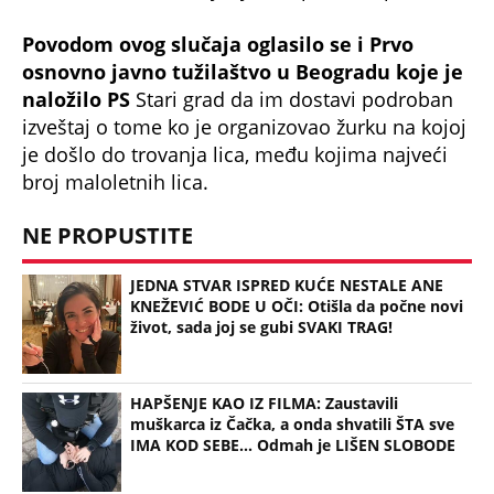
Povodom ovog slučaja oglasilo se i Prvo
osnovno javno tužilaštvo u Beogradu koje je
naložilo PS
Stari grad da im dostavi podroban
izveštaj o tome ko je organizovao žurku na kojoj
je došlo do trovanja lica, među kojima najveći
broj maloletnih lica.
NE PROPUSTITE
JEDNA STVAR ISPRED KUĆE NESTALE ANE
KNEŽEVIĆ BODE U OČI: Otišla da počne novi
život, sada joj se gubi SVAKI TRAG!
HAPŠENJE KAO IZ FILMA: Zaustavili
muškarca iz Čačka, a onda shvatili ŠTA sve
IMA KOD SEBE... Odmah je LIŠEN SLOBODE