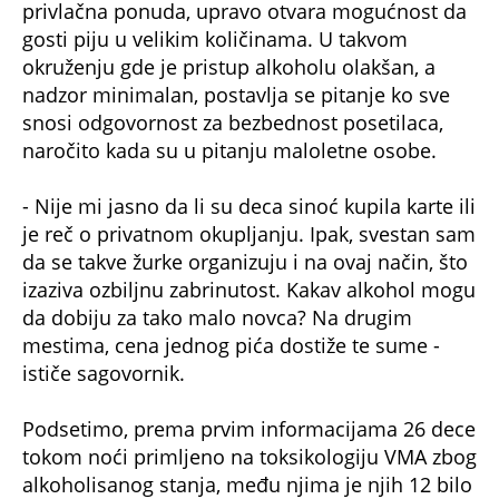
privlačna ponuda, upravo otvara mogućnost da
gosti piju u velikim količinama. U takvom
okruženju gde je pristup alkoholu olakšan, a
nadzor minimalan, postavlja se pitanje ko sve
snosi odgovornost za bezbednost posetilaca,
naročito kada su u pitanju maloletne osobe.
- Nije mi jasno da li su deca sinoć kupila karte ili
je reč o privatnom okupljanju. Ipak, svestan sam
da se takve žurke organizuju i na ovaj način, što
izaziva ozbiljnu zabrinutost. Kakav alkohol mogu
da dobiju za tako malo novca? Na drugim
mestima, cena jednog pića dostiže te sume -
ističe sagovornik.
Podsetimo, prema prvim informacijama 26 dece
tokom noći primljeno na toksikologiju VMA zbog
alkoholisanog stanja, među njima je njih 12 bilo