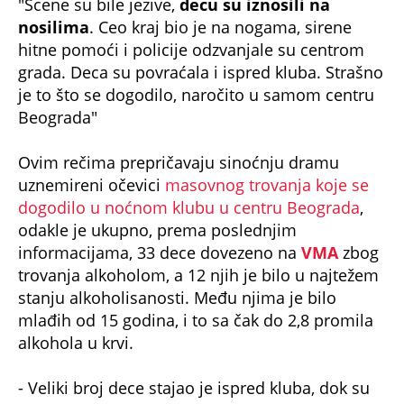
"Scene su bile jezive,
decu su iznosili na
nosilima
. Ceo kraj bio je na nogama, sirene
hitne pomoći i policije odzvanjale su centrom
grada. Deca su povraćala i ispred kluba. Strašno
je to što se dogodilo, naročito u samom centru
Beograda"
Ovim rečima prepričavaju sinoćnju dramu
uznemireni očevici
masovnog trovanja koje se
dogodilo u noćnom klubu u centru Beograda
,
odakle je ukupno, prema poslednjim
informacijama, 33 dece dovezeno na
VMA
zbog
trovanja alkoholom, a 12 njih je bilo u najtežem
stanju alkoholisanosti. Među njima je bilo
mlađih od 15 godina, i to sa čak do 2,8 promila
alkohola u krvi.
- Veliki broj dece stajao je ispred kluba, dok su