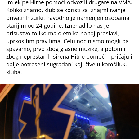
im ekipe Hitne pomoći odvozili drugare na VMA.
Koliko znamo, klub se koristi za iznajmljivanje
privatnih žurki, navodno je namenjen osobama
starijim od 24 godine. Iznenadilo nas je
prisustvo toliko maloletnika na toj proslavi,
uprkos tim pravilima. Celu noć nismo mogli da
spavamo, prvo zbog glasne muzike, a potom i
zbog neprestanih sirena Hitne pomoći - pričaju i
dalje potreseni sugrađani koji žive u komšiluku
kluba.