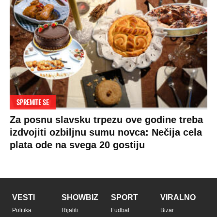
SPREMITE SE
Za posnu slavsku trpezu ove godine treba
izdvojiti ozbiljnu sumu novca: Nečija cela
plata ode na svega 20 gostiju
VESTI
SHOWBIZ
SPORT
VIRALNO
Politika
Rijaliti
Fudbal
Bizar