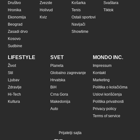
Društvo
Zvezde
Košarka
Svaštara
Hronika
Holivud
Tenis
Tiktok
Ekonomija
Kviz
Ostali sportovi
Beograd
Navijači
Zasadi drvo
Showtime
Kosovo
Sudbine
LIFESTYLE
SVET
MONDO INC.
Život
Planeta
Impressum
Stil
Globalno zagrevanje
Kontakt
Ljubav
Hrvatska
Marketing
Zdravlje
BiH
Politika o kolačićima
Hi-Tech
Crna Gora
Uslovi korišćenja
Kultura
Makedonija
Politika privatnosti
Auto
Privacy policy
Terms of service
Prijatelji sajta