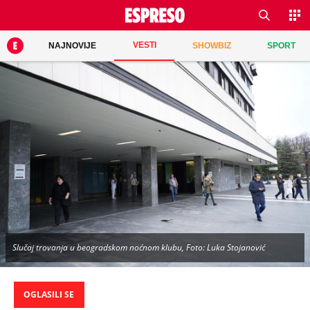
VESTI
NAJNOVIJE
SHOWBIZ
SPORT
Slučaj trovanja u beogradskom noćnom klubu, Foto: Luka Stojanović
OGLASILI SE