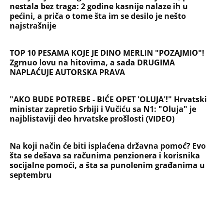
nestala bez traga: 2 godine kasnije nalaze ih u
pećini, a priča o tome šta im se desilo je nešto
najstrašnije
TOP 10 PESAMA KOJE JE DINO MERLIN "POZAJMIO"!
Zgrnuo lovu na hitovima, a sada DRUGIMA
NAPLAĆUJE AUTORSKA PRAVA
"AKO BUDE POTREBE - BIĆE OPET 'OLUJA'!" Hrvatski
ministar zapretio Srbiji i Vučiću sa N1: "Oluja" je
najblistaviji deo hrvatske prošlosti (VIDEO)
Na koji način će biti isplaćena državna pomoć? Evo
šta se dešava sa računima penzionera i korisnika
socijalne pomoći, a šta sa punolenim građanima u
septembru