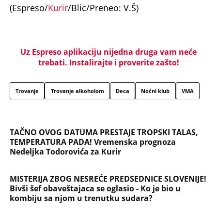
(Espreso/
Kurir
/Blic/Preneo: V.Š)
Uz Espreso aplikaciju nijedna druga vam neće
trebati. Instalirajte i proverite zašto!
Trovanje
Trovanje alkoholom
Deca
Noćni klub
VMA
TAČNO OVOG DATUMA PRESTAJE TROPSKI TALAS,
TEMPERATURA PADA! Vremenska prognoza
Nedeljka Todorovića za Kurir
MISTERIJA ZBOG NESREĆE PREDSEDNICE SLOVENIJE!
Bivši šef obaveštajaca se oglasio - Ko je bio u
kombiju sa njom u trenutku sudara?