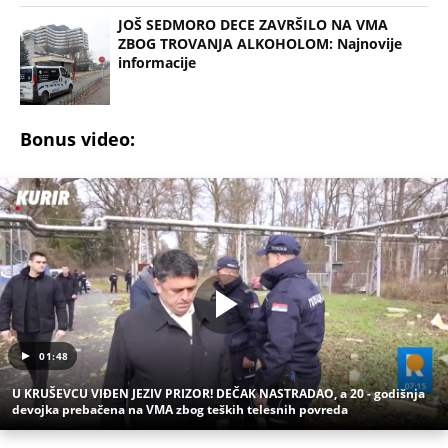
JOŠ SEDMORO DECE ZAVRŠILO NA VMA
ZBOG TROVANJA ALKOHOLOM: Najnovije
informacije
Bonus video:
01:48
U KRUŠEVCU VIĐEN JEZIV PRIZOR! DEČAK NASTRADAO, a 20 - godišnja
devojka prebačena na VMA zbog teških telesnih povreda