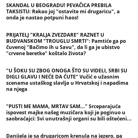
SKANDAL U BEOGRADU! PEVAČICA PREBILA
TAKSISTU: Rekao joj "ostavite mi drugaricu", a
onda je nastao potpuni haos!
PRIJATELJ "KRALJA ZVEZDARE" RAZNET U
BUDVANSKOM "TROUGLU SMRTI": Pamtiće ga po
čuvenoj "Bačimo ih u Savu", da li ga je ubistvo
"crvene beretke" koštalo života?
"U ŠOKU SU ZBOG ONOGA ŠTO SU VIDELI, SRBI SU
DIGLI GLAVU I NEĆE DA ĆUTE" Vučić o užasnim
scenama ustaškog slavlja u Hrvatskoj i napadima
na njega
"PUSTI ME MAMA, MRTAV SAM..." Srceparajuća
ispovest majke našeg muzičara koji je poginuo u
saobraćajci: Svi unutrašnji organi su bili oštećeni...
Danijela je sa drugaricom krenula na jezero, pa