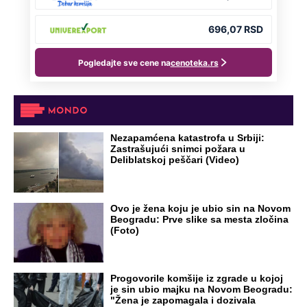
Nezapamćena katastrofa u Srbiji:
Zastrašujući snimci požara u
Deliblatskoj peščari (Video)
Ovo je žena koju je ubio sin na Novom
Beogradu: Prve slike sa mesta zločina
(Foto)
Progovorile komšije iz zgrade u kojoj
je sin ubio majku na Novom Beogradu:
"Žena je zapomagala i dozivala