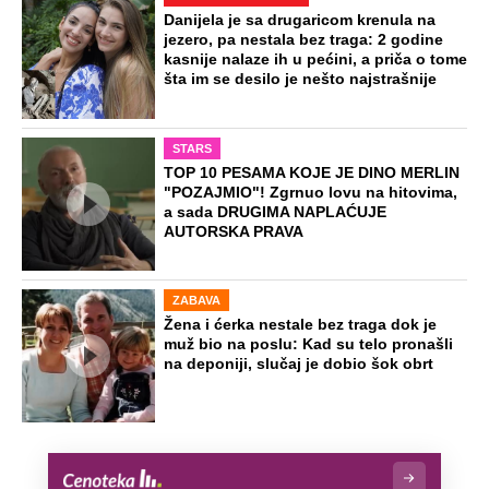
Danijela je sa drugaricom krenula na
jezero, pa nestala bez traga: 2 godine
kasnije nalaze ih u pećini, a priča o tome
šta im se desilo je nešto najstrašnije
STARS
TOP 10 PESAMA KOJE JE DINO MERLIN
"POZAJMIO"! Zgrnuo lovu na hitovima,
a sada DRUGIMA NAPLAĆUJE
AUTORSKA PRAVA
ZABAVA
Žena i ćerka nestale bez traga dok je
muž bio na poslu: Kad su telo pronašli
na deponiji, slučaj je dobio šok obrt