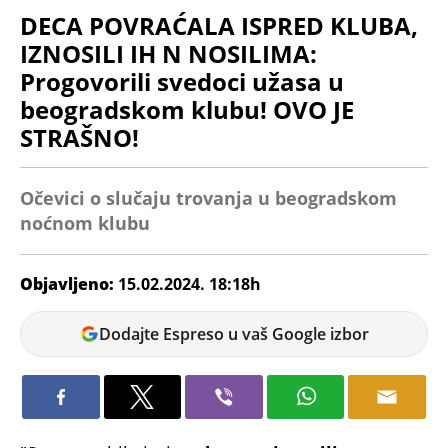
DECA POVRAĆALA ISPRED KLUBA,
IZNOSILI IH N NOSILIMA:
Progovorili svedoci užasa u
beogradskom klubu! OVO JE
STRAŠNO!
Očevici o slučaju trovanja u beogradskom
noćnom klubu
Objavljeno:
15.02.2024. 18:18h
Vladimir
Dodajte Espreso u vaš Google izbor
Šuster