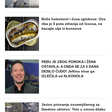
Briše holesterol i čuva zglobove: Ova
riba je 3 puta zdravija od lososa, ne
bacajte ulje iz konzerve
PEĐU JE ZBOG POROKA I ŽENA
OSTAVILA, A ONDA SE ZA 3 DANA
DESILO ČUDO! Jeftina stvar ga
IZLEČILA od ALKOHOLA
Jezivo priznanje osumnjičenog za
Dankino ubistvo: Telo u crnom džaku