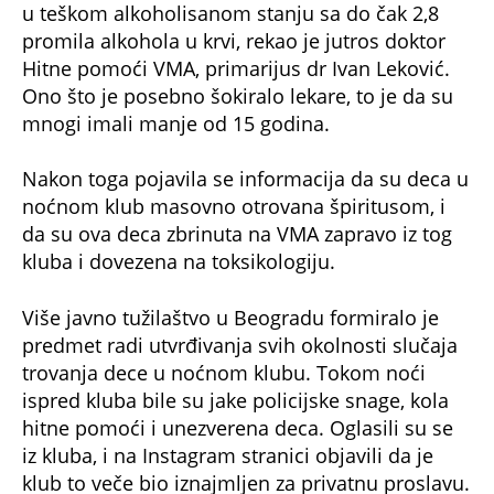
u teškom alkoholisanom stanju sa do čak 2,8
promila alkohola u krvi, rekao je jutros doktor
Hitne pomoći VMA, primarijus dr Ivan Leković.
Ono što je posebno šokiralo lekare, to je da su
mnogi imali manje od 15 godina.
Nakon toga pojavila se informacija da su deca u
noćnom klub masovno otrovana špiritusom, i
da su ova deca zbrinuta na VMA zapravo iz tog
kluba i dovezena na toksikologiju.
Više javno tužilaštvo u Beogradu formiralo je
predmet radi utvrđivanja svih okolnosti slučaja
trovanja dece u noćnom klubu. Tokom noći
ispred kluba bile su jake policijske snage, kola
hitne pomoći i unezverena deca. Oglasili su se
iz kluba, i na Instagram stranici objavili da je
klub to veče bio iznajmljen za privatnu proslavu.