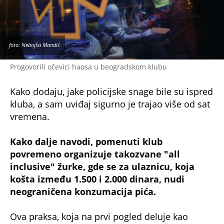
foto: Nebojša Mandić
Progovorili očevici haosa u beogradskom klubu
Kako dodaju, jake policijske snage bile su ispred
kluba, a sam uviđaj sigurno je trajao više od sat
vremena.
Kako dalje navodi, pomenuti klub
povremeno organizuje takozvane "all
inclusive" žurke, gde se za ulaznicu, koja
košta između 1.500 i 2.000 dinara, nudi
neograničena konzumacija pića.
Ova praksa, koja na prvi pogled deluje kao