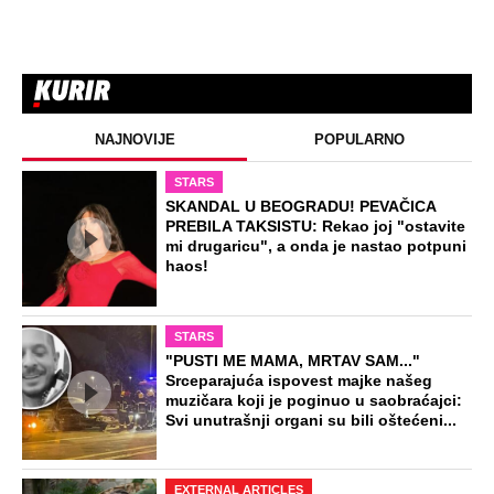
NAJNOVIJE
POPULARNO
STARS
SKANDAL U BEOGRADU! PEVAČICA
PREBILA TAKSISTU: Rekao joj "ostavite
mi drugaricu", a onda je nastao potpuni
haos!
STARS
"PUSTI ME MAMA, MRTAV SAM..."
Srceparajuća ispovest majke našeg
muzičara koji je poginuo u saobraćajci:
Svi unutrašnji organi su bili oštećeni...
EXTERNAL ARTICLES