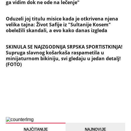
ga vidim dok ne ode na lečenje"
Oduzeli joj titulu misice kada je otkrivena njena
velika tajna: Život Safije iz "Sultanije Kosem"
obeležili skandali, a evo kako danas izgleda
SKINULA SE NAJZGODNIJA SRPSKA SPORTISTKINJA!
Supruga slavnog košarkaša raspametila u
minijaturnom bikiniju, svi gledaju u jedan detalj!
(FOTO)
NAJČITANIJE
NAJNOVIJE