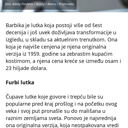
foto: Alexey Panferov / Alamy / Alamy / Profimedia
Barbika je lutka koja postoji više od šest
decenija i još uvek doživljava transformacije u
izgledu, u skladu sa aktuelnim trenutkom. Ona
koja je najviše cenjena je njena originalna
verzija iz 1959. godine sa zebrastim kupaćim
kostimom, a njena cena kreće se između osam i
23 hiljade dolara.
Furbi lutka
Čupave lutke koje govore i trepću bile su
popularne pred kraj prošlog i na početku ovog
veka i svoj put pronašle su do mališana u
raznim zemljama sveta. Ponovo je najvrednija
ona originalna verzija, koja neotpakovana vredi