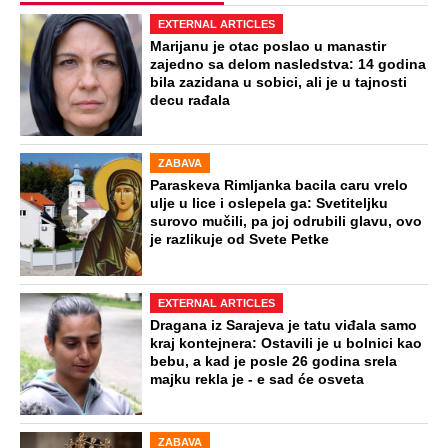
EXTERNAL ARTICLES
Marijanu je otac poslao u manastir
zajedno sa delom nasledstva: 14 godina
bila zazidana u sobici, ali je u tajnosti
decu rađala
ZABAVA
Paraskeva Rimljanka bacila caru vrelo
ulje u lice i oslepela ga: Svetiteljku
surovo mučili, pa joj odrubili glavu, ovo
je razlikuje od Svete Petke
EXTERNAL ARTICLES
Dragana iz Sarajeva je tatu viđala samo
kraj kontejnera: Ostavili je u bolnici kao
bebu, a kad je posle 26 godina srela
majku rekla je - e sad će osveta
ZABAVA