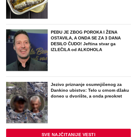
PEĐU JE ZBOG POROKA I ŽENA
OSTAVILA, A ONDA SE ZA 3 DANA
DESILO ČUDO! Jeftina stvar ga
IZLEČILA od ALKOHOLA
Jezivo priznanje osumnjičenog za
Dankino ubistvo: Telo u crnom džaku
doneo u dvorište, a onda preokret
SVE NAJČITANIJE VESTI