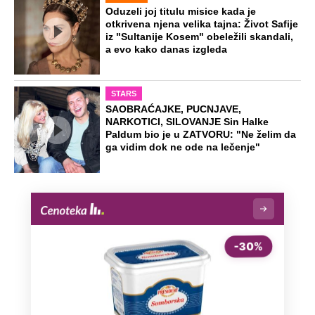
Oduzeli joj titulu misice kada je
otkrivena njena velika tajna: Život Safije
iz "Sultanije Kosem" obeležili skandali,
a evo kako danas izgleda
STARS
SAOBRAĆAJKE, PUCNJAVE,
NARKOTICI, SILOVANJE Sin Halke
Paldum bio je u ZATVORU: "Ne želim da
ga vidim dok ne ode na lečenje"