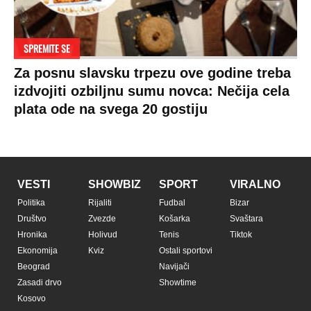
SPREMITE SE
Za posnu slavsku trpezu ove godine treba
izdvojiti ozbiljnu sumu novca: Nečija cela
plata ode na svega 20 gostiju
VESTI
SHOWBIZ
SPORT
VIRALNO
Politika
Rijaliti
Fudbal
Bizar
Društvo
Zvezde
Košarka
Svaštara
Hronika
Holivud
Tenis
Tiktok
Ekonomija
Kviz
Ostali sportovi
Beograd
Navijači
Zasadi drvo
Showtime
Kosovo