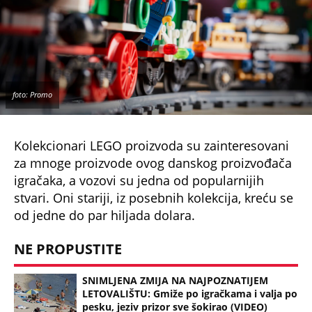
foto: Promo
Kolekcionari LEGO proizvoda su zainteresovani
za mnoge proizvode ovog danskog proizvođača
igračaka, a vozovi su jedna od popularnijih
stvari. Oni stariji, iz posebnih kolekcija, kreću se
od jedne do par hiljada dolara.
NE PROPUSTITE
SNIMLJENA ZMIJA NA NAJPOZNATIJEM
LETOVALIŠTU: Gmiže po igračkama i valja po
pesku, jeziv prizor sve šokirao (VIDEO)