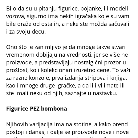
Bilo da su u pitanju figurice, bojanke, ili modeli
vozova, sigurno ima nekih igračaka koje su vam
bile draže od ostalih, a neke ste možda sačuvali
i za svoju decu.
Ono što je zanimljivo je da mnoge takve stvari
vremenom dobijaju na vrednosti, jer se više ne
proizvode, a predstavljaju nostalgični prozor u
prošlost, koji kolekcionari izuzetno cene. To važi
za razne konzole, prva izdanja stripova i knjiga,
kao i mnoge druge igračke, a da li i vi imate ili
ste imali neku od njih, saznajte u nastavku.
Figurice PEZ bombona
Njihovih varijacija ima na stotine, a kako brend
postoji i danas, i dalje se proizvode nove i nove