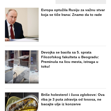
Evropa optužila Rusiju za važnu stvar
koja se tiče Irana: Znamo da to rade
Devojka se bacila sa 5. sprata
Filozofskog fakulteta u Beogradu:
Preminula na licu mesta, istraga u
toku!
Briše holesterol i čuva zglobove: Ova
riba je 3 puta zdravija od lososa, ne
bacajte ulje iz konzerve