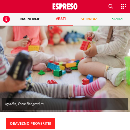
VESTI
NAJNOVIJE
SHOWBIZ
SPORT
Igračke, Foto: Beograd.rs
OBAVEZNO PROVERITE!