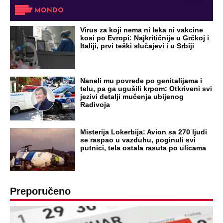
Virus za koji nema ni leka ni vakcine
kosi po Evropi: Najkritičnije u Grčkoj i
Italiji, prvi teški slučajevi i u Srbiji
Naneli mu povrede po genitalijama i
telu, pa ga ugušili krpom: Otkriveni svi
jezivi detalji mučenja ubijenog
Radivoja
Misterija Lokerbija: Avion sa 270 ljudi
se raspao u vazduhu, poginuli svi
putnici, tela ostala rasuta po ulicama
Preporučeno