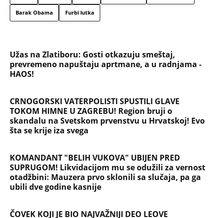
Barak Obama
Furbi lutka
Užas na Zlatiboru: Gosti otkazuju smeštaj,
prevremeno napuštaju aprtmane, a u radnjama -
HAOS!
CRNOGORSKI VATERPOLISTI SPUSTILI GLAVE
TOKOM HIMNE U ZAGREBU! Region bruji o
skandalu na Svetskom prvenstvu u Hrvatskoj! Evo
šta se krije iza svega
KOMANDANT "BELIH VUKOVA" UBIJEN PRED
SUPRUGOM! Likvidacijom mu se odužili za vernost
otadžbini: Mauzera prvo sklonili sa slučaja, pa ga
ubili dve godine kasnije
ČOVEK KOJI JE BIO NAJVAŽNIJI DEO LEOVE