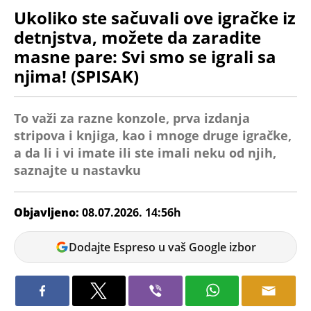
Ukoliko ste sačuvali ove igračke iz
detnjstva, možete da zaradite
masne pare: Svi smo se igrali sa
njima! (SPISAK)
To važi za razne konzole, prva izdanja
stripova i knjiga, kao i mnoge druge igračke,
a da li i vi imate ili ste imali neku od njih,
saznajte u nastavku
Objavljeno:
08.07.2026. 14:56h
Jelena
Dodajte Espreso u vaš Google izbor
Jovanović