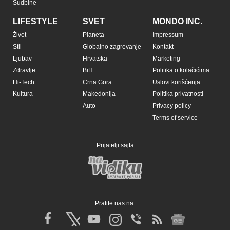
Sudbine
LIFESTYLE
SVET
MONDO INC.
Život
Planeta
Impressum
Stil
Globalno zagrevanje
Kontakt
Ljubav
Hrvatska
Marketing
Zdravlje
BiH
Politika o kolačićima
Hi-Tech
Crna Gora
Uslovi korišćenja
Kultura
Makedonija
Politika privatnosti
Auto
Privacy policy
Terms of service
Prijatelji sajta
Pratite nas na: