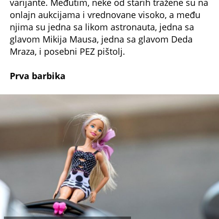
varijante. Međutim, neke od starih tražene su na
onlajn aukcijama i vrednovane visoko, a među
njima su jedna sa likom astronauta, jedna sa
glavom Mikija Mausa, jedna sa glavom Deda
Mraza, i posebni PEZ pištolj.
Prva barbika