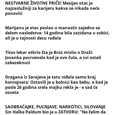
NESTVARNE ŽIVOTNE PRIČE! Mesijev otac je
najzaslužniji za karijeru kakva se nikada neće
ponoviti
Marijanu je otac poslao u manastir zajedno sa
delom nasledstva: 14 godina bila zazidana u sobici,
ali je u tajnosti decu rađala
Titov lekar otkrio šta je Broz mislio o Draži:
Jovanka pocrvenela kad je ovo čula, a svi ostali
zabezeknuti
Dragana iz Sarajeva je tatu viđala samo kraj
kontejnera: Ostavili je u bolnici kao bebu, a kad je
posle 26 godina srela majku rekla je - e sad će
osveta
SAOBRAĆAJKE, PUCNJAVE, NARKOTICI, SILOVANJE
Sin Halke Paldum bio je u ZATVORU: "Ne želim da