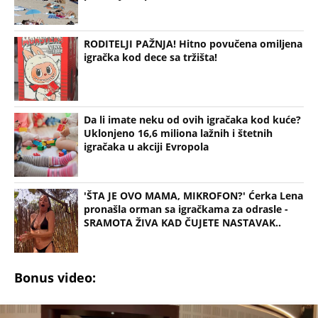
RODITELJI PAŽNJA! Hitno povučena omiljena
igračka kod dece sa tržišta!
Da li imate neku od ovih igračaka kod kuće?
Uklonjeno 16,6 miliona lažnih i štetnih
igračaka u akciji Evropola
'ŠTA JE OVO MAMA, MIKROFON?' Ćerka Lena
pronašla orman sa igračkama za odrasle -
SRAMOTA ŽIVA KAD ČUJETE NASTAVAK..
Bonus video: