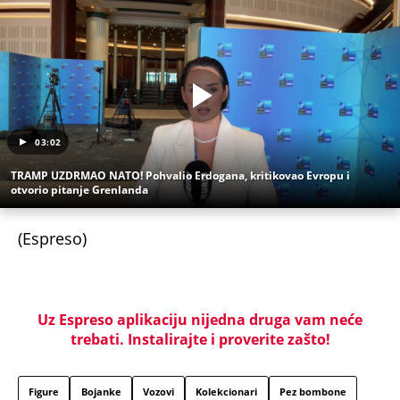
03:02
TRAMP UZDRMAO NATO! Pohvalio Erdogana, kritikovao Evropu i
otvorio pitanje Grenlanda
(Espreso)
Uz Espreso aplikaciju nijedna druga vam neće
trebati. Instalirajte i proverite zašto!
Figure
Bojanke
Vozovi
Kolekcionari
Pez bombone