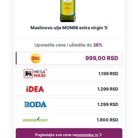
HRVATI GA SLAVILI KAO HEROJA KNINA:
Par godina kasnije išao od kuće do kuće i
UBIJAO!
DRAMA ZBOG LJUBAVNE PRIČE
Zbog svadbe trudne Srpkinje i Albanca
proradio nacionalizam! Popljuvali ih samo