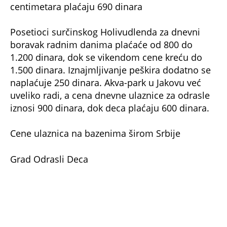
Subotica 320 od 5 do 10 godina 190
Užice 400 do 7 godina 200, do 3 godine
besplatno
Kragujevac 400, osnovci i srednjoškolci 300
Novi Sad (Spens) 450/ 550 vikendom do 12
godina 300