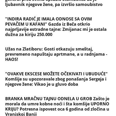
Filozofskog fakulteta u Beogradu:
Preminula na licu mesta, istraga u
toku!
Briše holesterol i čuva zglobove: Ova
riba je 3 puta zdravija od lososa, ne
bacajte ulje iz konzerve
PEĐU JE ZBOG POROKA I ŽENA
OSTAVILA, A ONDA SE ZA 3 DANA
DESILO ČUDO! Jeftina stvar ga
IZLEČILA od ALKOHOLA