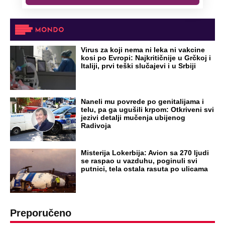
tako: "Ti si svoje srpsko izdala"
RAJ!
Žene u Srbiji su poludele za njima,
ogledaju se, bacaju pare: Ovde bunde
koštaju 100 evra, a neke i 2.000 dinara!