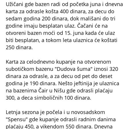
karta za odrasle košta 400 dinara, za decu do
sedam godina 200 dinara, dok mališani do tri
godine imaju besplatan ulaz. Čačani će na
otvoreni bazen moći od 15. juna kada će ulaz
biti besplatan, a tokom leta ulaznica će koštati
250 dinara.
Karta za celodnevno kupanje na otvorenom
subotičkom bazenu "Dudova šuma" iznosi 320
dinara za odrasle, a za decu od pet do deset
godina je 190 dinara. Nešto jeftinija je ulaznica
na bazenima Čair u Nišu gde odrasli plaćaju
300, a deca simboličnih 100 dinara.
Letnja sezona je počela i u novosadskom
"Spensu" gde kupanje odrasli radnim danima
plaćaju 450, a vikendom 550 dinara. Dnevna
karta za decu do 12 godina košta 300 dinara.