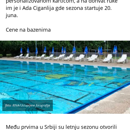
im je i Ada Ciganlija gde sezona startuje 20.
juna.
Cene na bazenima
foto: RINA/Ustupljene fotografije
Među prvima u Srbiji su letnju sezonu otvorili
Užičani gde bazen radi od početka juna i dnevna