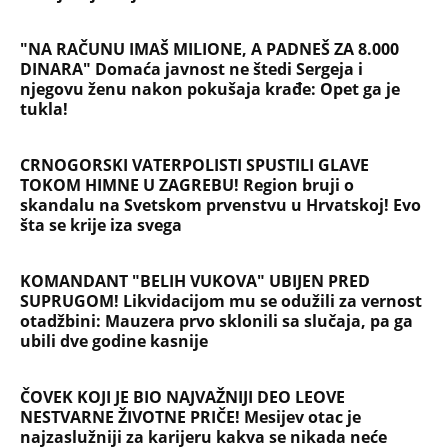
Jezivo priznanje osumnjičenog za
Dankino ubistvo: Telo u crnom džaku
doneo u dvorište, a onda preokret
SVE NAJČITANIJE VESTI