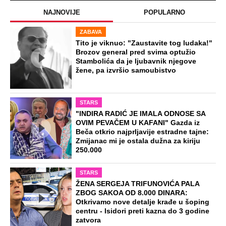
Misterija Lokerbija: Avion sa 270 ljudi
se raspao u vazduhu, poginuli svi
putnici, tela ostala rasuta po ulicama
Preporučeno
NA VREME SVE