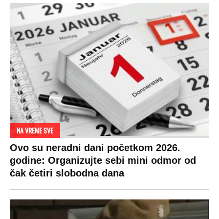
SPREMITE SE
Za posnu slavsku trpezu ove godine treba
izdvojiti ozbiljnu sumu novca: Nečija cela
plata ode na svega 20 gostiju