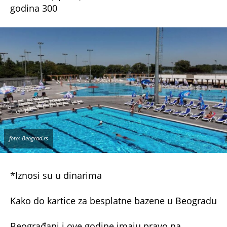
Nova formula usklađivanja penzija za ove
penzionere: Stigla je sjajna vest, evo šta
donosi
Bonus video:
00:07
Ema Cepter skočila u bazen sa dečkom