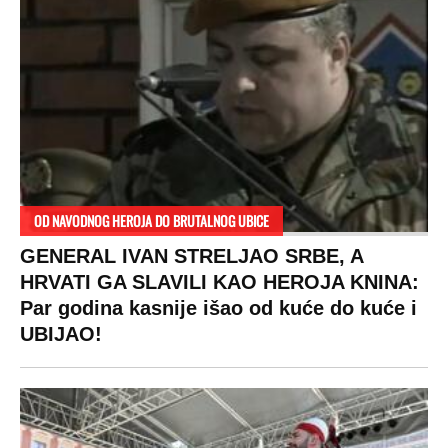
VESTI
SHOWBIZ
SPORT
VIRALNO
Politika
Rijaliti
Fudbal
Bizar
Društvo
Zvezde
Košarka
Svaštara
Hronika
Holivud
Tenis
Tiktok
Ekonomija
Kviz
Ostali sportovi
Beograd
Navijači
Zasadi drvo
Showtime
Kosovo
Sudbine
LIFESTYLE
SVET
MONDO INC.
Život
Planeta
Impressum
Stil
Globalno zagrevanje
Kontakt
Ljubav
Hrvatska
Marketing
Zdravlje
BiH
Politika o kolačićima
Hi-Tech
Crna Gora
Uslovi korišćenja
Kultura
Makedonija
Politika privatnosti
Auto
Privacy policy