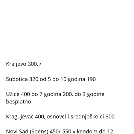
Ukoliko maloletno lice treba da izvadi besplatnu
karticu za pristup bazenima, roditelj je u obavezi
da donese svoju zdravstvenu knjižicu, kao i da
lično izvadi karticu za dete. Kartica za bazen se
može koristiti od 12 časova pa do kraja radnog
vremena.
Ne propustite.
NE PROPUSTITE
Za telad i do 1.200 din/kg, koliko za prase,
jagnje? Veliki obrt na tržištu žive stoke
Direktor PIO fonda je upravo pomenuo
povećanje penzija: Informacije direktno sa
terena