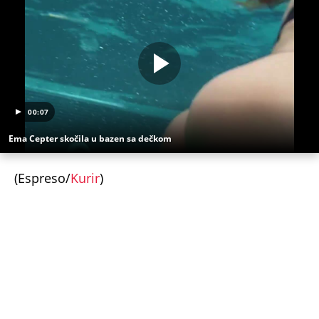
"NA RAČUNU IMAŠ MILIONE, A PADNEŠ ZA 8.000
DINARA" Domaća javnost ne štedi Sergeja i
njegovu ženu nakon pokušaja krađe: Opet ga je
tukla!
CRNOGORSKI VATERPOLISTI SPUSTILI GLAVE
TOKOM HIMNE U ZAGREBU! Region bruji o
skandalu na Svetskom prvenstvu u Hrvatskoj! Evo
šta se krije iza svega
KOMANDANT "BELIH VUKOVA" UBIJEN PRED
SUPRUGOM! Likvidacijom mu se odužili za vernost
otadžbini: Mauzera prvo sklonili sa slučaja, pa ga
ubili dve godine kasnije
ČOVEK KOJI JE BIO NAJVAŽNIJI DEO LEOVE
NESTVARNE ŽIVOTNE PRIČE! Mesijev otac je
najzaslužniji za karijeru kakva se nikada neće
ponoviti