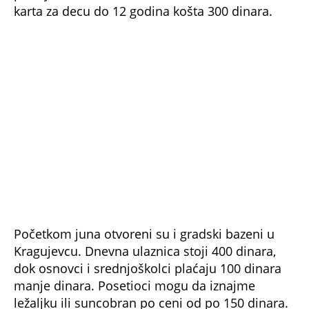
Početkom juna otvoreni su i gradski bazeni u
Kragujevcu. Dnevna ulaznica stoji 400 dinara,
dok osnovci i srednjoškolci plaćaju 100 dinara
manje dinara. Posetioci mogu da iznajme
ležaljku ili suncobran po ceni od po 150 dinara.
Loznički bazen Lagator sezonu počinje 16. juna.
Ulaz za mališane do sedam godina ostaje
besplatan, dok će odrasli za dnevnu kartu
iskeširati 250 dinara. Dan pre startuje sezona i u
Sremskoj Mitrovici gde će dnevna ulaznica za
bazen koštati 250 dinara. A danas počinje
sezona i na gradskom bazenu u Kraljevu, ulaz je
besplatan za sve posetioce, a tokom sezone će
koštati 300 dinara.
Za one koji žele više sadržaja od običnog
kupanja, akva-parkovi su i ove sezone