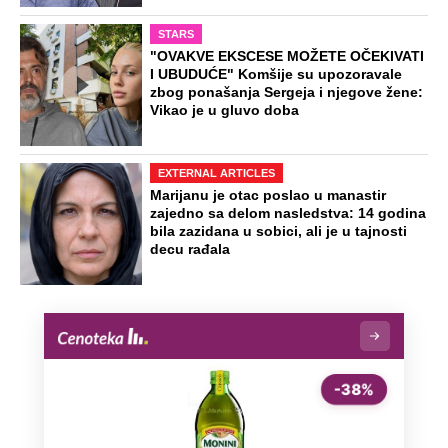
Ovo su neradni dani početkom 2026.
godine: Organizujte sebi mini odmor od
čak četiri slobodna dana
OD NAVODNOG HEROJA DO BRUTALNOG UBICE
GENERAL IVAN STRELJAO SRBE, A