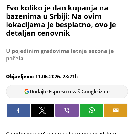
Evo koliko je dan kupanja na
bazenima u Srbiji: Na ovim
lokacijama je besplatno, ovo je
detaljan cenovnik
U pojedinim gradovima letnja sezona je
počela
Objavljeno:
11.06.2026. 23:21h
Miloš
Dodajte Espreso u vaš Google izbor
Dojčinović
Celodnevno brčanje na otvorenim gradskim