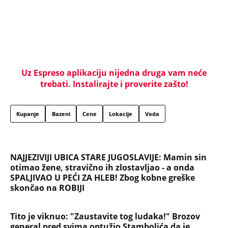
NAJČITANIJE
NAJNOVIJE
Evropa optužila Rusiju za važnu stvar
koja se tiče Irana: Znamo da to rade
Devojka se bacila sa 5. sprata