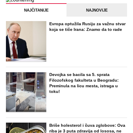
Zmijanac mi je ostala dužna za kiriju
250.000
STARS
ŽENA SERGEJA TRIFUNOVIĆA PALA
ZBOG SAKOA OD 8.000 DINARA:
Otkrivamo nove detalje krađe u šoping
centru - Isidori preti kazna do 3 godine
zatvora
STARS
"OVAKVE EKSCESE MOŽETE OČEKIVATI
I UBUDUĆE" Komšije su upozoravale
zbog ponašanja Sergeja i njegove žene:
Vikao je u gluvo doba
EXTERNAL ARTICLES
Marijanu je otac poslao u manastir
zajedno sa delom nasledstva: 14 godina
bila zazidana u sobici, ali je u tajnosti
decu rađala