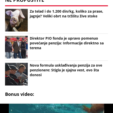
"INDIRA RADIĆ JE IMALA ODNOSE SA OVIM
PEVAČEM U KAFANI" Gazda iz Beča otkrio
najprljavije estradne tajne: Zmijanac mi je ostala
dužna za kiriju 250.000
Užas na Zlatiboru: Gosti otkazuju smeštaj,
prevremeno napuštaju aprtmane, a u radnjama -
HAOS!
"OVAKVE EKSCESE MOŽETE OČEKIVATI I UBUDUĆE"
Komšije su upozoravale zbog ponašanja Sergeja i
njegove žene: Vikao je u gluvo doba
BRANKA MRAČNU TAJNU ODNELA U GROB Zašto je
morala da umre kobne noći i šta komšije UPORNO
KRIJU? Potresna ispovest oca 6 godina od zločina u
Vranjskoj Banji