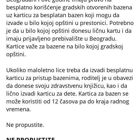
(Espreso/
Kurir
)
Uz Espreso aplikaciju nijedna druga vam neće
trebati. Instalirajte i proverite zašto!
Kupanje
Bazeni
Cene
Lokacije
Voda
NAJJEZIVIJI UBICA STARE JUGOSLAVIJE: Mamin sin
otimao žene, stravično ih zlostavljao - a onda
SPALJIVAO U PEĆI ZA HLEB! Zbog kobne greške
skončao na ROBIJI
Tito je viknuo: "Zaustavite tog ludaka!" Brozov
general pred svima optužio Stambolića da je
ljubavnik njegove žene, pa izvršio samoubistvo