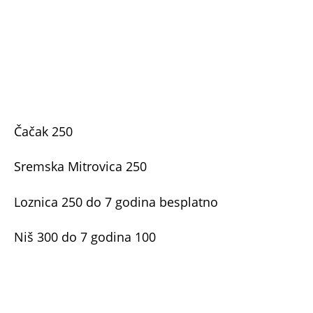
foto: Beograd.rs
*Iznosi su u dinarima
Kako do kartice za besplatne bazene u Beogradu
Beograđani i ove godine imaju pravo na
besplatno korišćenje gradskih otvorenih bazena
uz karticu za besplatan bazen koji mogu da
izvade u bilo kojoj opštini u prestonici. Potrebno
je da u bilo kojoj opštini donesu ličnu kartu i da
imaju prijavljeno prebivalište u Beogradu.
Kartice važe za bazene na bilo kojoj gradskoj
opštini.