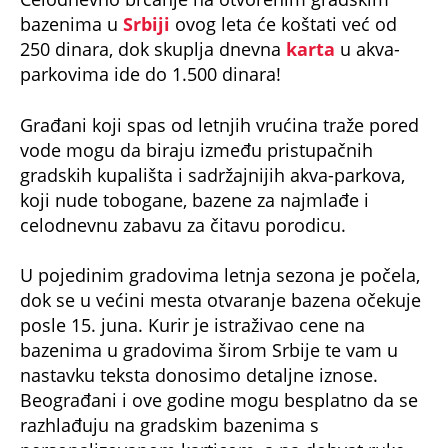
bazenima u
Srbiji
ovog leta će koštati već od
250 dinara, dok skuplja dnevna
karta
u akva-
parkovima ide do 1.500 dinara!
Građani koji spas od letnjih vrućina traže pored
vode mogu da biraju između pristupačnih
gradskih kupališta i sadržajnijih akva-parkova,
koji nude tobogane, bazene za najmlađe i
celodnevnu zabavu za čitavu porodicu.
U pojedinim gradovima letnja sezona je počela,
dok se u većini mesta otvaranje bazena očekuje
posle 15. juna. Kurir je istraživao cene na
bazenima u gradovima širom Srbije te vam u
nastavku teksta donosimo detaljne iznose.
Beograđani i ove godine mogu besplatno da se
razhlađuju na gradskim bazenima s
personalizovanom karticom, a na dohvat ruke