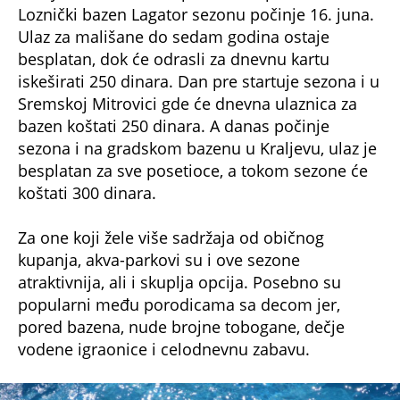
atraktivnija, ali i skuplja opcija. Posebno su
popularni među porodicama sa decom jer,
pored bazena, nude brojne tobogane, dečje
vodene igraonice i celodnevnu zabavu.
foto: Ingemar Edfalk / Alamy / Profimedia