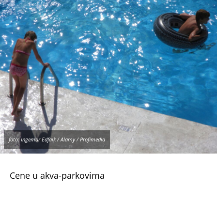
Cene u akva-parkovima
Akva-park u Doljevcu počinje sa radom u
subotu. Deca do sedam godina ne plaćaju ulaz,
dok odrasli za celodnevni boravak izdvajaju 450
dinara, odnosno 300 dinara za poludnevnu
kartu. Za decu od sedam do 12 godina cena je
300 dinara. Jedan od popularnijih vodenih
parkova u Bačkom Petrovcu, sezonu otvara 19.
juna. Dnevna ulaznica za odrasle košta 1.190
dinara, dok deca visine od 110 do 140
centimetara plaćaju 690 dinara
Posetioci surčinskog Holivudlenda za dnevni
boravak radnim danima plaćaće od 800 do
1.200 dinara, dok se vikendom cene kreću do