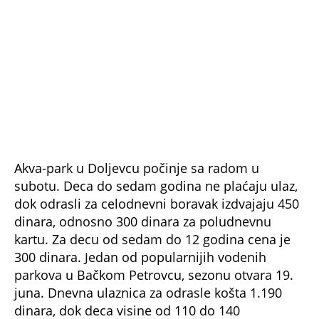
1.500 dinara. Iznajmljivanje peškira dodatno se
naplaćuje 250 dinara. Akva-park u Jakovu već
uveliko radi, a cena dnevne ulaznice za odrasle
iznosi 900 dinara, dok deca plaćaju 600 dinara.
Cene ulaznica na bazenima širom Srbije
Grad Odrasli Deca
Čačak 250
Sremska Mitrovica 250
Loznica 250 do 7 godina besplatno
Niš 300 do 7 godina 100
Kraljevo 300, /