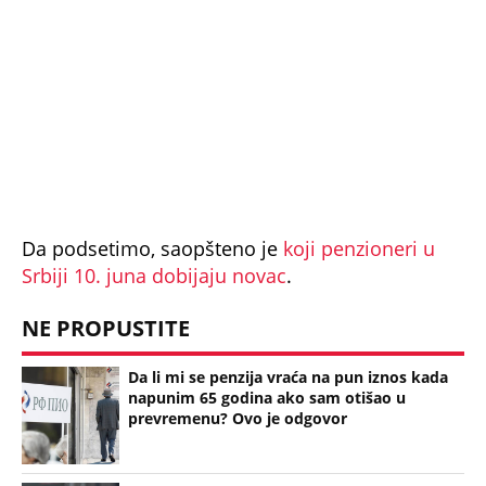
pitanja: Evo šta se dešava sa dugom ako se
niste odjavili iz PIO fonda
Bonus video:
05:21
CILJ NAM JE POVEĆANJE PENZIJA, A NE STAROSNE GRANICE! Direktor
PIO fonda Ognjenović: Plan za 2025. je prosečna penzija od 440 evra
(Espreso/
N.J
)