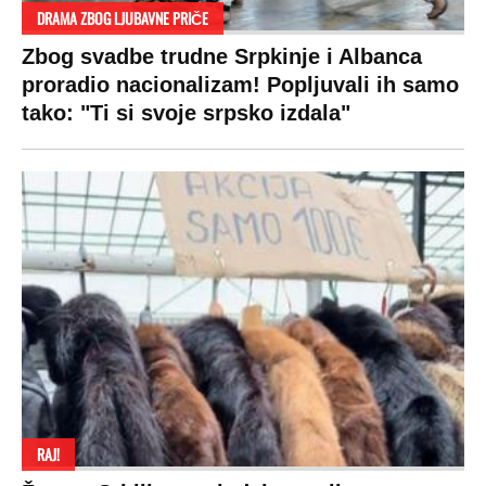
Hronika
Holivud
Tenis
Tiktok
Ekonomija
Kviz
Ostali sportovi
Beograd
Navijači
Zasadi drvo
Showtime
Kosovo
Sudbine
LIFESTYLE
SVET
MONDO INC.
Život
Planeta
Impressum
Stil
Globalno zagrevanje
Kontakt
Ljubav
Hrvatska
Marketing
Zdravlje
BiH
Politika o kolačićima
Hi-Tech
Crna Gora
Uslovi korišćenja
Kultura
Makedonija
Politika privatnosti
Auto
Privacy policy
Terms of service
Prijatelji sajta