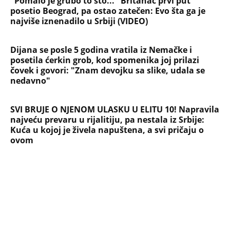
Briše holesterol i čuva zglobove: Ova
riba je 3 puta zdravija od lososa, ne
bacajte ulje iz konzerve
PEĐU JE ZBOG POROKA I ŽENA
OSTAVILA, A ONDA SE ZA 3 DANA
DESILO ČUDO! Jeftina stvar ga
IZLEČILA od ALKOHOLA
Jezivo priznanje osumnjičenog za
Dankino ubistvo: Telo u crnom džaku
doneo u dvorište, a onda preokret