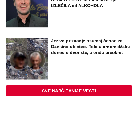
Dijana se posle 5 godina vratila iz
Nemačke i posetila ćerkin grob, kod
spomenika joj prilazi čovek i govori:
"Znam devojku sa slike, udala se
nedavno"
STARS
SVI BRUJE O NJENOM ULASKU U ELITU
10! Napravila najveću prevaru u rijalitiju,
pa nestala iz Srbije: Kuća u kojoj je
živela napuštena, a svi pričaju o ovom
STARS
SKANDAL U BEOGRADU! PEVAČICA
PREBILA TAKSISTU: Rekao joj "ostavite
mi drugaricu", a onda je nastao potpuni
haos!