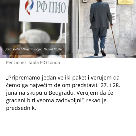
juna na skupu u Beogradu. Verujem da će
građani biti veoma zadovoljni“, rekao je
predsednik.
Da podsetimo, saopšteno je
koji penzioneri u
Srbiji 10. juna dobijaju novac
.
NE PROPUSTITE
Da li mi se penzija vraća na pun iznos kada
napunim 65 godina ako sam otišao u
prevremenu? Ovo je odgovor
Sjajna vest i za ove penzionere: Ovu uslugu
dobijaju potpuno besplatno
Mnogi pred penzijom strepe od jednog