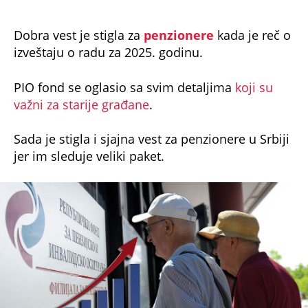
Dobra vest je stigla za
penzionere
kada je reč o
izveštaju o radu za 2025. godinu.
PIO fond se oglasio sa svim detaljima
koji su
važni za starije građane
.
Sada je stigla i sjajna vest za penzionere u Srbiji
jer im sleduje veliki paket.