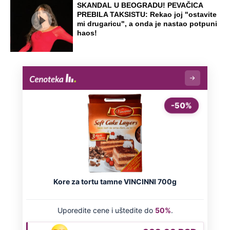
Preporučeno
NA VREME SVE
Ovo su neradni dani početkom 2026.
godine: Organizujte sebi mini odmor od
čak četiri slobodna dana