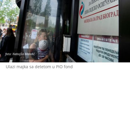
foto: Nebojša Mandić
Ulazi majka sa detetom u PIO fond
- Želim da budem siguran da će svaki čovek
moći da priušti lek koji mu je potreban i da niko
zbog toga neće da trpi ili strada, već da će moći
da uživa u životu, raduje se svojoj deci, unucima
i porodici, i da svoje godine provede na najlepši
mogući način - rekao je Vučić.
On je najavio da država priprema veliki paket