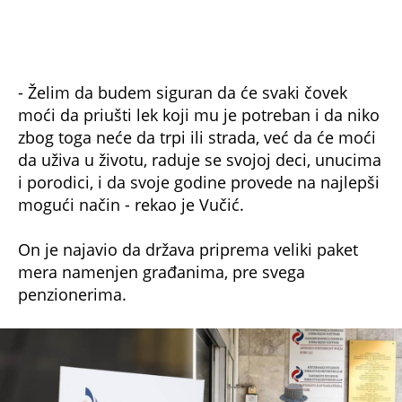
mera namenjen građanima, pre svega
penzionerima.
foto: Beta / Dragan Gojić, Nenad Kostić
Penzioner, tabla PIO fonda
„Pripremamo jedan veliki paket i verujem da
ćemo ga najvećim delom predstaviti 27. i 28.