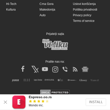
Espreso.co.rs
INSTALL
Mondo inc.