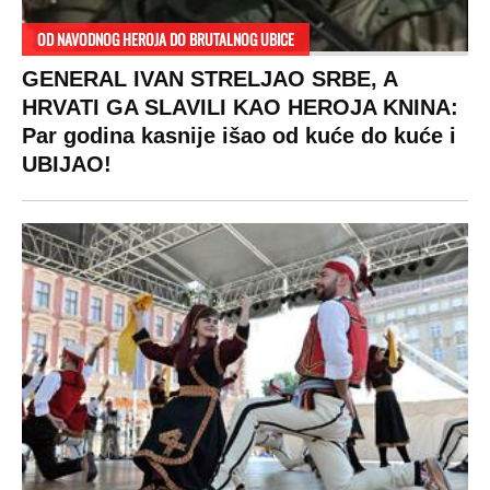
SPREMITE SE
Za posnu slavsku trpezu ove godine treba
izdvojiti ozbiljnu sumu novca: Nečija cela
plata ode na svega 20 gostiju
VESTI
SHOWBIZ
SPORT
VIRALNO
Politika
Rijaliti
Fudbal
Bizar
Društvo
Zvezde
Košarka
Svaštara