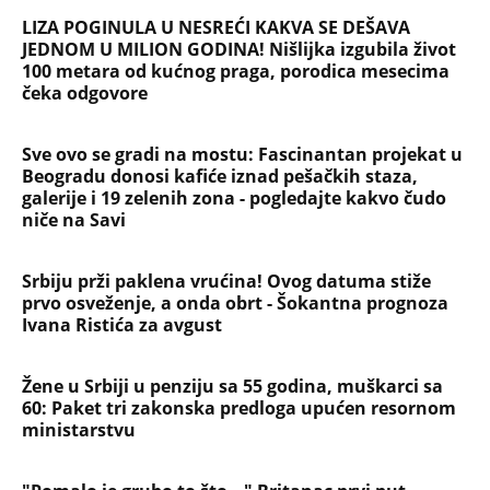
NAJČITANIJE
NAJNOVIJE
Evropa optužila Rusiju za važnu stvar
koja se tiče Irana: Znamo da to rade
Devojka se bacila sa 5. sprata
Filozofskog fakulteta u Beogradu:
Preminula na licu mesta, istraga u
toku!