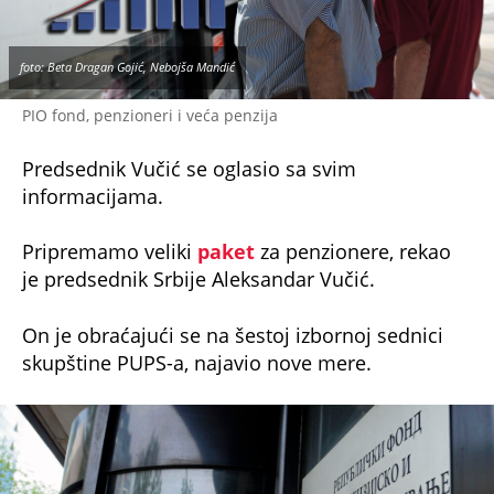
foto: Beta Dragan Gojić, Nebojša Mandić
PIO fond, penzioneri i veća penzija
Predsednik Vučić se oglasio sa svim
informacijama.
Pripremamo veliki
paket
za penzionere, rekao
je predsednik Srbije Aleksandar Vučić.
On je obraćajući se na šestoj izbornoj sednici
skupštine PUPS-a, najavio nove mere.