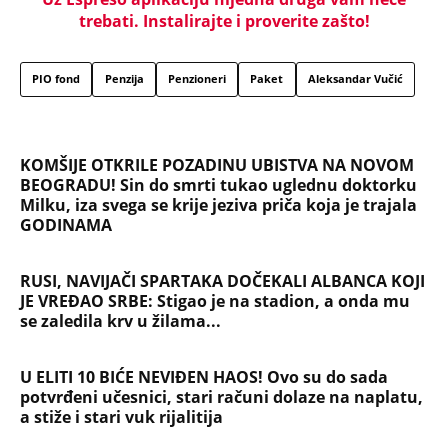
60: Paket tri zakonska predloga upućen resornom
ministarstvu
"Pomalo je grubo to što..." Britanac prvi put
posetio Beograd, pa ostao zatečen: Evo šta ga je
najviše iznenadilo u Srbiji (VIDEO)
Dijana se posle 5 godina vratila iz Nemačke i
posetila ćerkin grob, kod spomenika joj prilazi
čovek i govori: "Znam devojku sa slike, udala se
nedavno"
SVI BRUJE O NJENOM ULASKU U ELITU 10! Napravila
najveću prevaru u rijalitiju, pa nestala iz Srbije:
Kuća u kojoj je živela napuštena, a svi pričaju o
ovom