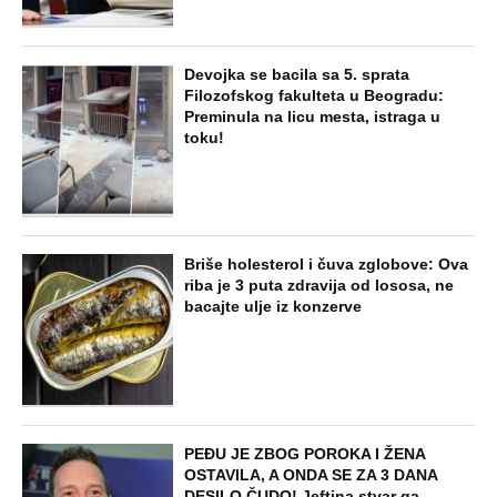
NAJNOVIJE
POPULARNO
STARS
U ELITI 10 BIĆE NEVIĐEN HAOS! Ovo su
do sada potvrđeni učesnici, stari računi
dolaze na naplatu, a stiže i stari vuk
rijalitija
ZABAVA
"Pomalo je grubo to što..." Britanac prvi
put posetio Beograd, pa ostao zatečen:
Evo šta ga je najviše iznenadilo u Srbiji
(VIDEO)
EXTERNAL ARTICLES