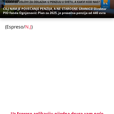
U ELITI 10 BIĆE NEVIĐEN HAOS! Ovo su do sada
potvrđeni učesnici, stari računi dolaze na naplatu,
a stiže i stari vuk rijalitija
LIZA POGINULA U NESREĆI KAKVA SE DEŠAVA
JEDNOM U MILION GODINA! Nišlijka izgubila život
100 metara od kućnog praga, porodica mesecima
čeka odgovore
Sve ovo se gradi na mostu: Fascinantan projekat u
Beogradu donosi kafiće iznad pešačkih staza,
galerije i 19 zelenih zona - pogledajte kakvo čudo
niče na Savi
Srbiju prži paklena vrućina! Ovog datuma stiže
prvo osveženje, a onda obrt - Šokantna prognoza
Ivana Ristića za avgust
Žene u Srbiji u penziju sa 55 godina, muškarci sa