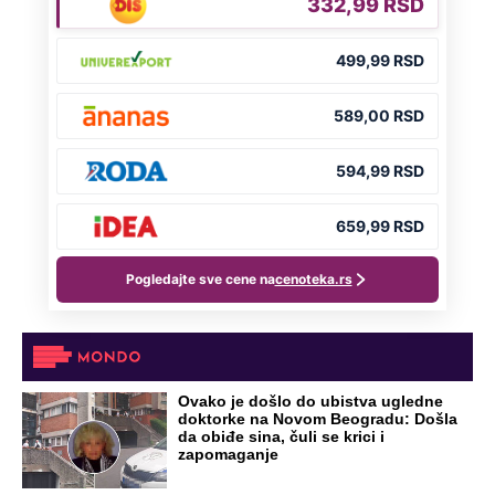
OD NAVODNOG HEROJA DO BRUTALNOG UBICE
GENERAL IVAN STRELJAO SRBE, A
HRVATI GA SLAVILI KAO HEROJA KNINA:
Par godina kasnije išao od kuće do kuće i
UBIJAO!