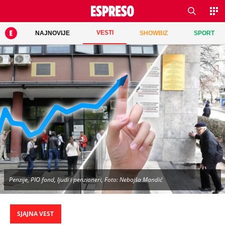
VESTI
NAJNOVIJE
SHOWBIZ
SPORT
Penzije, PIO fond, ljudi i penzioneri, Foto: Nebojša Mandić
SJAJNA VEST