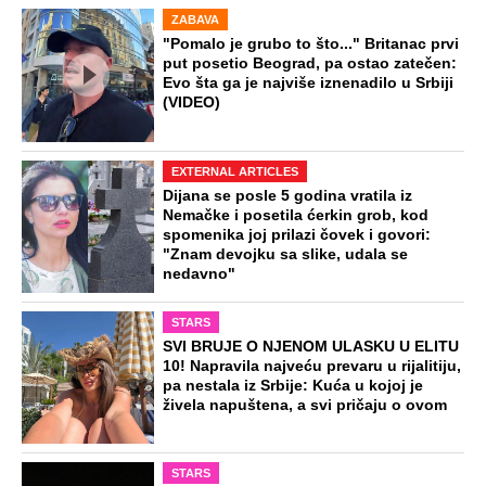
Ovako je došlo do ubistva ugledne
doktorke na Novom Beogradu: Došla
da obiđe sina, čuli se krici i
zapomaganje
Spoj dva okeanska giganta menja
klimu: Već stižu prognoze za jesen i
zimu, ova anomalija će sve preokrenuti
(Foto)
Svi žele psihologiju, medicinu i FON, a
ove fakultete zaobilaze: Maturanti beže
od smerova za kojima poslodavci vape