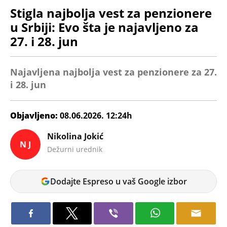
Stigla najbolja vest za penzionere
u Srbiji: Evo šta je najavljeno za
27. i 28. jun
Najavljena najbolja vest za penzionere za 27.
i 28. jun
Objavljeno:
08.06.2026. 12:24h
Nikolina Jokić
N J
Dežurni urednik
Dodajte Espreso u vaš Google izbor