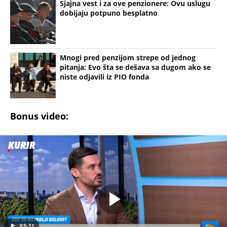
Uz Espreso aplikaciju nijedna druga vam neće
trebati. Instalirajte i proverite zašto!
PIO fond
Penzija
Penzioneri
Paket
Aleksandar Vučić
KOMŠIJE OTKRILE POZADINU UBISTVA NA NOVOM
BEOGRADU! Sin do smrti tukao uglednu doktorku
Milku, iza svega se krije jeziva priča koja je trajala
GODINAMA
RUSI, NAVIJAČI SPARTAKA DOČEKALI ALBANCA KOJI
JE VREĐAO SRBE: Stigao je na stadion, a onda mu
se zaledila krv u žilama...