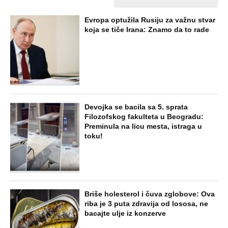
EXTERNAL ARTICLES
Marijanu je otac poslao u manastir
zajedno sa delom nasledstva: 14 godina
bila zazidana u sobici, ali je u tajnosti
decu rađala
ZABAVA
Paraskeva Rimljanka bacila caru vrelo
ulje u lice i oslepela ga: Svetiteljku
surovo mučili, pa joj odrubili glavu, ovo
je razlikuje od Svete Petke
EXTERNAL ARTICLES
Dragana iz Sarajeva je tatu viđala samo
kraj kontejnera: Ostavili je u bolnici kao
bebu, a kad je posle 26 godina srela
majku rekla je - e sad će osveta
ZABAVA