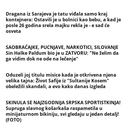
PEĐU JE ZBOG POROKA I ŽENA
OSTAVILA, A ONDA SE ZA 3 DANA
DESILO ČUDO! Jeftina stvar ga
IZLEČILA od ALKOHOLA
Jezivo priznanje osumnjičenog za
Dankino ubistvo: Telo u crnom džaku
doneo u dvorište, a onda preokret
SVE NAJČITANIJE VESTI