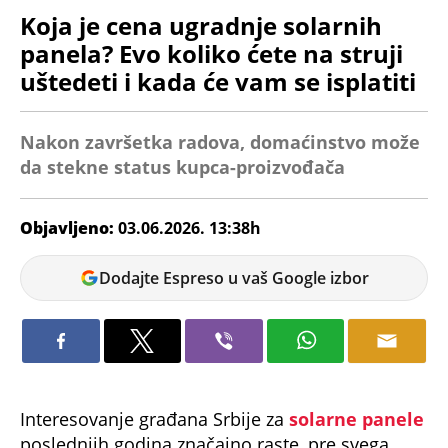
Koja je cena ugradnje solarnih
panela? Evo koliko ćete na struji
uštedeti i kada će vam se isplatiti
Nakon završetka radova, domaćinstvo može
da stekne status kupca-proizvođača
Objavljeno:
03.06.2026. 13:38h
Ana
Dodajte Espreso u vaš Google izbor
Petrović
Interesovanje građana Srbije za
solarne panele
poslednjih godina značajno raste, pre svega
zbog sve viših računa za električnu energiju i