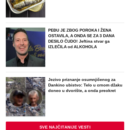
Oduzeli joj titulu misice kada je
otkrivena njena velika tajna: Život Safije
iz "Sultanije Kosem" obeležili skandali,
a evo kako danas izgleda
STARS
SAOBRAĆAJKE, PUCNJAVE,
NARKOTICI, SILOVANJE Sin Halke
Paldum bio je u ZATVORU: "Ne želim da
ga vidim dok ne ode na lečenje"