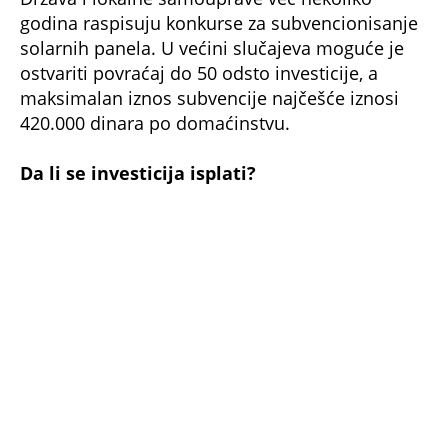
100.000 dinara, dok se investicija najčešće vraća
za šest do devet godina. Pošto solarni paneli
imaju radni vek od 25 do 30 godina, vlasnici
nakon perioda otplate mogu još dve decenije da
koriste znatno jeftiniju električnu energiju.
Isplativost zavisi od više faktora – položaja i
nagiba krova, količine sunčevog zračenja,
potrošnje domaćinstva i načina obračuna sa
elektrodistribucijom. Zbog toga stručnjaci
preporučuju da se sistem dimenzioniše prema
stvarnim potrebama domaćinstva kako bi se
postigao najbrži povraćaj uloženog novca.
Uprkos početnom ulaganju, solarni paneli se
danas smatraju jednom od najisplativijih
dugoročnih investicija za vlasnike kuća,
posebno uz dostupne subvencije i mogućnost