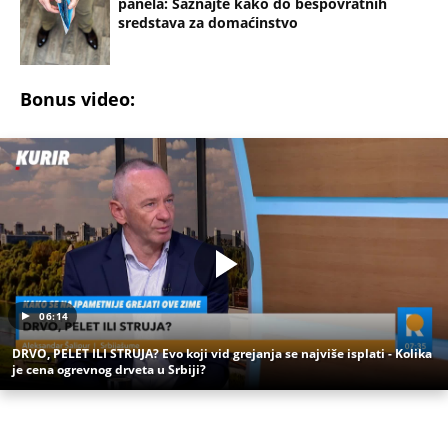
Solarni paneli
Ugradnja
Struja
Ušteda
Subvencije
Užas na Zlatiboru: Gosti otkazuju smeštaj,
prevremeno napuštaju aprtmane, a u radnjama -
HAOS!
CRNOGORSKI VATERPOLISTI SPUSTILI GLAVE
TOKOM HIMNE U ZAGREBU! Region bruji o
skandalu na Svetskom prvenstvu u Hrvatskoj! Evo
šta se krije iza svega
KOMANDANT "BELIH VUKOVA" UBIJEN PRED
SUPRUGOM! Likvidacijom mu se odužili za vernost
otadžbini: Mauzera prvo sklonili sa slučaja, pa ga
ubili dve godine kasnije
ČOVEK KOJI JE BIO NAJVAŽNIJI DEO LEOVE