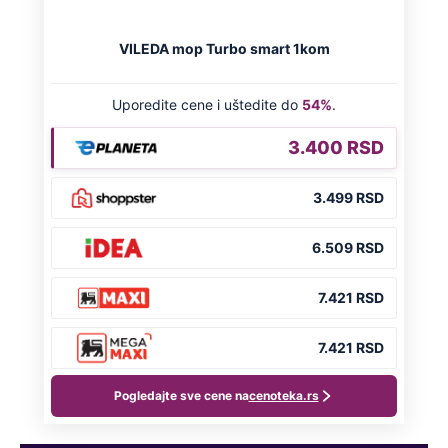
OD NAVODNOG HEROJA DO BRUTALNOG UBICE
GENERAL IVAN STRELJAO SRBE, A
HRVATI GA SLAVILI KAO HEROJA KNINA:
Par godina kasnije išao od kuće do kuće i
UBIJAO!