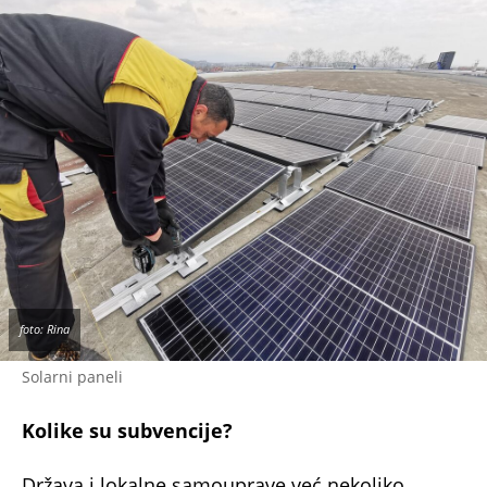
foto: Rina
Solarni paneli
Kolike su subvencije?
Država i lokalne samouprave već nekoliko
godina raspisuju konkurse za subvencionisanje
solarnih panela. U većini slučajeva moguće je
ostvariti povraćaj do 50 odsto investicije, a
maksimalan iznos subvencije najčešće iznosi
420.000 dinara po domaćinstvu.
Da li se investicija isplati?
Stručne procene pokazuju da prosečno
domaćinstvo sa elektranom od 4 do 6 kW može
da ostvari godišnju uštedu od oko 80.000 do