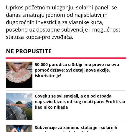
06:14
DRVO, PELET ILI STRUJA? Evo koji vid grejanja se najviše isplati - Kolika
je cena ogrevnog drveta u Srbiji?
(Espreso /
Lepa i Srećna
/ Teodora Andrić)
Uz Espreso aplikaciju nijedna druga vam neće
trebati. Instalirajte i proverite zašto!