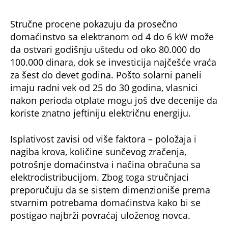
statusa kupca-proizvođača.
NE PROPUSTITE
50.000 porodica u Srbiji ima pravo na ovu
pomoć države: Svi detaji nove akcije,
iskoristite je!
Čoveku se svi smejali, a on od otpada
napravio biznis od kog mlati pare: Profitirao
kao niko nikada
Subvencije za zamenu stolarije i solarnih
panela: Saznajte kako do bespovratnih
sredstava za domaćinstvo
Bonus video: