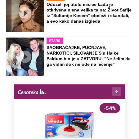
NA VREME SVE
Ovo su neradni dani početkom 2026.
godine: Organizujte sebi mini odmor od
čak četiri slobodna dana