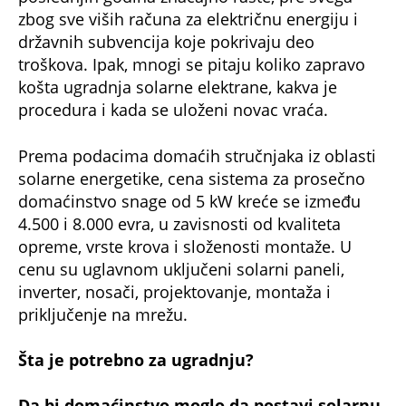
državnih subvencija koje pokrivaju deo
troškova. Ipak, mnogi se pitaju koliko zapravo
košta ugradnja solarne elektrane, kakva je
procedura i kada se uloženi novac vraća.
Prema podacima domaćih stručnjaka iz oblasti
solarne energetike, cena sistema za prosečno
domaćinstvo snage od 5 kW kreće se između
4.500 i 8.000 evra, u zavisnosti od kvaliteta
opreme, vrste krova i složenosti montaže. U
cenu su uglavnom uključeni solarni paneli,
inverter, nosači, projektovanje, montaža i
priključenje na mrežu.
Šta je potrebno za ugradnju?
Da bi domaćinstvo moglo da postavi solarnu