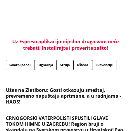
ga vidim dok ne ode na lečenje"
Oduzeli joj titulu misice kada je otkrivena njena
velika tajna: Život Safije iz "Sultanije Kosem"
obeležili skandali, a evo kako danas izgleda
SKINULA SE NAJZGODNIJA SRPSKA SPORTISTKINJA!
Supruga slavnog košarkaša raspametila u
minijaturnom bikiniju, svi gledaju u jedan detalj!
(FOTO)
NAJČITANIJE
NAJNOVIJE