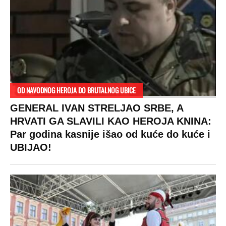
SPREMITE SE
Za posnu slavsku trpezu ove godine treba
izdvojiti ozbiljnu sumu novca: Nečija cela
plata ode na svega 20 gostiju
VESTI
SHOWBIZ
SPORT
VIRALNO
Politika
Rijaliti
Fudbal
Bizar
Društvo
Zvezde
Košarka
Svaštara
Hronika
Holivud
Tenis
Tiktok
Ekonomija
Kviz
Ostali sportovi
Beograd
Navijači
Zasadi drvo
Showtime
Kosovo