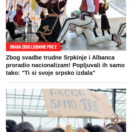
Sudbine
LIFESTYLE
SVET
MONDO INC.
Život
Planeta
Impressum
Stil
Globalno zagrevanje
Kontakt
Ljubav
Hrvatska
Marketing
Zdravlje
BiH
Politika o kolačićima
Hi-Tech
Crna Gora
Uslovi korišćenja
Kultura
Makedonija
Politika privatnosti
Auto
Privacy policy
Terms of service
Prijatelji sajta
Pratite nas na: