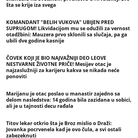
Evropa optužila Rusiju za važnu stvar
koja se tiče Irana: Znamo da to rade
Devojka se bacila sa 5. sprata
Filozofskog fakulteta u Beogradu:
Preminula na licu mesta, istraga u
toku!
Briše holesterol i čuva zglobove: Ova
riba je 3 puta zdravija od lososa, ne
bacajte ulje iz konzerve