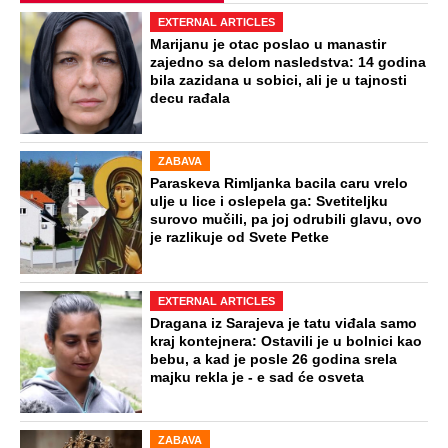
Virus za koji nema ni leka ni vakcine
kosi po Evropi: Najkritičnije u Grčkoj i
Italiji, prvi teški slučajevi i u Srbiji
Naneli mu povrede po genitalijama i
telu, pa ga ugušili krpom: Otkriveni svi
jezivi detalji mučenja ubijenog
Radivoja
Misterija Lokerbija: Avion sa 270 ljudi
se raspao u vazduhu, poginuli svi
putnici, tela ostala rasuta po ulicama
Preporučeno