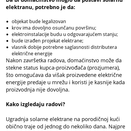
elektranu, potrebno je da:
objekat bude legalizovan
krov ima dovoljno osunčanu površinu;
elektroinstalacije budu u odgovarajućem stanju;
bude izrađen projekat elektrane;
vlasnik dobije potrebne saglasnosti distributera
električne energije
Nakon završetka radova, domaćinstvo može da
stekne status kupca-proizvođača (prozjumera),
što omogućava da višak proizvedene električne
energije predaje u mrežu i koristi je kasnije kada
proizvodnja nije dovoljna.
Kako izgledaju radovi?
Ugradnja solarne elektrane na porodičnoj kući
obično traje od jednog do nekoliko dana. Najpre
se postavlja noseća konstrukcija na krov, zatim