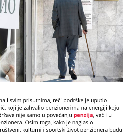
a i svim prisutnima, reči podrške je uputio
ć, koji je zahvalio penzionerima na energiji koju
 države nije samo u povećanju
penzija
, već i u
enzionera. Osim toga, kako je naglasio
uštveni, kulturni i sportski život penzionera budu