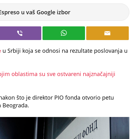
Espreso u vaš Google izbor
e
u Srbiji koja se odnosi na rezultate poslovanja u
ojim oblastima su sve ostvareni najznačajniji
akon što je direktor PIO fonda otvorio petu
a Beograda.