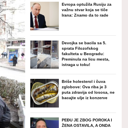
Evropa optužila Rusiju za
važnu stvar koja se tiče
Irana: Znamo da to rade
Devojka se bacila sa 5.
sprata Filozofskog
fakulteta u Beogradu:
Preminula na licu mesta,
istraga u toku!
Briše holesterol i čuva
zglobove: Ova riba je 3
puta zdravija od lososa, ne
bacajte ulje iz konzerve
PEĐU JE ZBOG POROKA I
ŽENA OSTAVILA, A ONDA