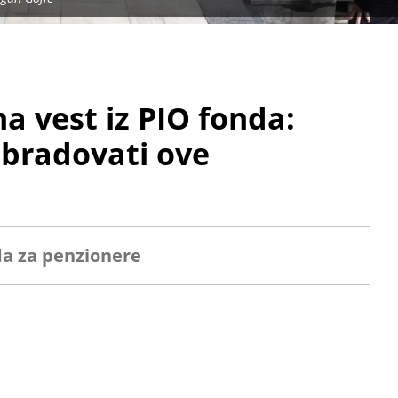
na vest iz PIO fonda:
obradovati ove
da za penzionere