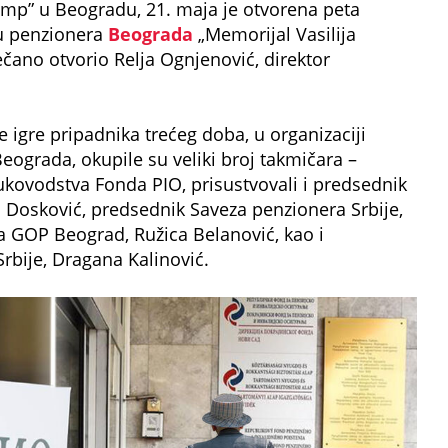
imp” u Beogradu, 21. maja je otvorena peta
ju penzionera
Beograda
„Memorijal Vasilija
ečano otvorio Relja Ognjenović, direktor
igre pripadnika trećeg doba, u organizaciji
eograda, okupile su veliki broj takmičara –
ukovodstva Fonda PIO, prisustvovali i predsednik
 Dosković, predsednik Saveza penzionera Srbije,
ca GOP Beograd, Ružica Belanović, kao i
rbije, Dragana Kalinović.