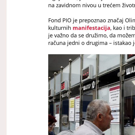
na zavidnom nivou u trećem živo
Fond PIO je prepoznao značaj Olimp
kulturnih
manifestacija
, kao i tr
je važno da se družimo, da možem
računa jedni o drugima – istakao j