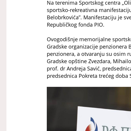
Na terenima Sportskog centra „Ol
sportsko-rekreativna manifestaci
Belobrkovića”. Manifestaciju je sv
Republičkog fonda PIO.
Ovogodišnje memorijalne sportske 
Gradske organizacije penzionera B
penzionera, a otvaranju su osim r
Gradske opštine Zvezdara, Mihailo
prof. dr Andreja Savić, predsedni
predsednica Pokreta trećeg doba S