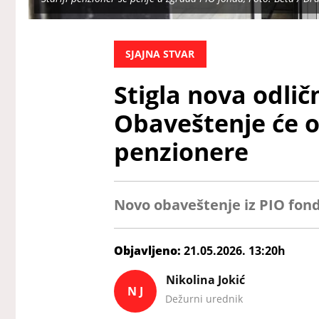
SJAJNA STVAR
Stigla nova odlič
Obaveštenje će 
penzionere
Novo obaveštenje iz PIO fon
Objavljeno:
21.05.2026. 13:20h
Nikolina Jokić
N J
Dežurni urednik