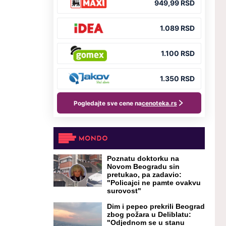
Poznatu doktorku na
Novom Beogradu sin
pretukao, pa zadavio:
"Policajci ne pamte ovakvu
surovost"
Dim i pepeo prekrili Beograd
zbog požara u Deliblatu:
"Odjednom se u stanu