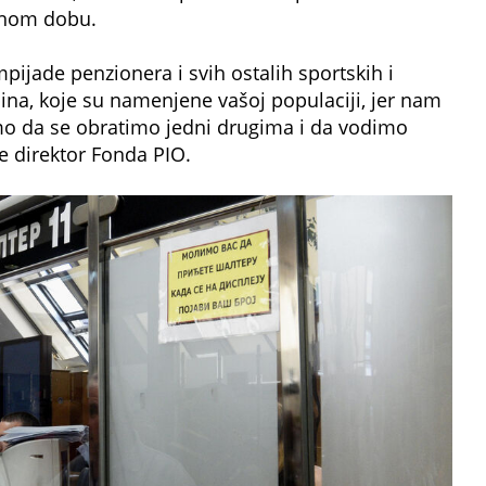
tnom dobu.
ijade penzionera i svih ostalih sportskih i
ibina, koje su namenjene vašoj populaciji, jer nam
o da se obratimo jedni drugima i da vodimo
e direktor Fonda PIO.