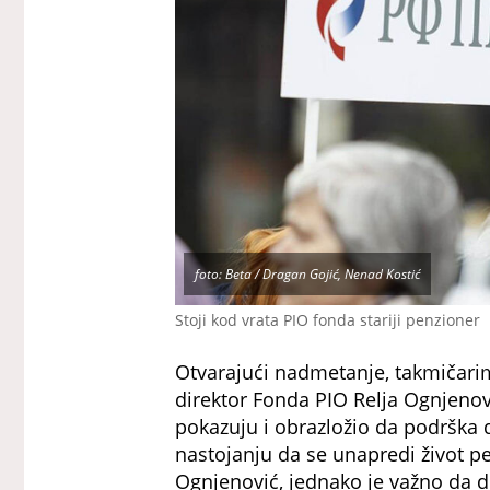
foto: Beta / Dragan Gojić, Nenad Kostić
Stoji kod vrata PIO fonda stariji penzioner
Otvarajući nadmetanje, takmičarim
direktor Fonda PIO Relja Ognjenovi
pokazuju i obrazložio da podrška
nastojanju da se unapredi život p
Ognjenović, jednako je važno da dr