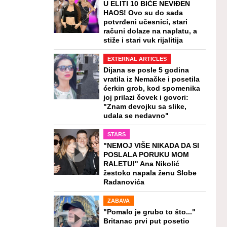
U ELITI 10 BIĆE NEVIĐEN
HAOS! Ovo su do sada
potvrđeni učesnici, stari
računi dolaze na naplatu, a
stiže i stari vuk rijalitija
EXTERNAL ARTICLES
Dijana se posle 5 godina
vratila iz Nemačke i posetila
ćerkin grob, kod spomenika
joj prilazi čovek i govori:
"Znam devojku sa slike,
udala se nedavno"
STARS
"NEMOJ VIŠE NIKADA DA SI
POSLALA PORUKU MOM
RALETU!" Ana Nikolić
žestoko napala ženu Slobe
Radanovića
ZABAVA
"Pomalo je grubo to što..."
Britanac prvi put posetio