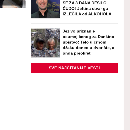
SE ZA 3 DANA DESILO
ČUDO! Jeftina stvar ga
IZLEČILA od ALKOHOLA
Jezivo priznanje
osumnjičenog za Dankino
ubistvo: Telo u crnom
džaku doneo u dvorište, a
onda preokret
SVE NAJČITANIJE VESTI