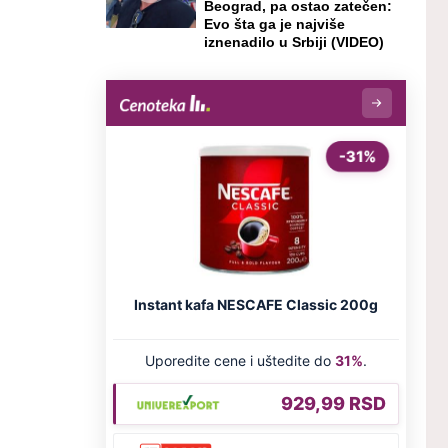
Beograd, pa ostao zatečen:
Evo šta ga je najviše
iznenadilo u Srbiji (VIDEO)