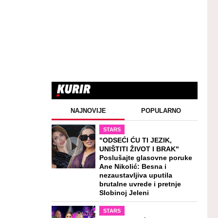
NAJNOVIJE
POPULARNO
STARS
"ODSEĆI ĆU TI JEZIK,
UNIŠTITI ŽIVOT I BRAK"
Poslušajte glasovne poruke
Ane Nikolić: Besna i
nezaustavljiva uputila
brutalne uvrede i pretnje
Slobinoj Jeleni
STARS