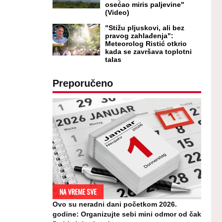
osećao miris paljevine"
(Video)
"Stižu pljuskovi, ali bez
pravog zahlađenja":
Meteorolog Ristić otkrio
kada se završava toplotni
talas
Preporučeno
NA VREME SVE
Ovo su neradni dani početkom 2026.
godine: Organizujte sebi mini odmor od čak