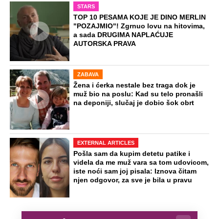
STARS
TOP 10 PESAMA KOJE JE DINO MERLIN
"POZAJMIO"! Zgrnuo lovu na hitovima,
a sada DRUGIMA NAPLAĆUJE
AUTORSKA PRAVA
ZABAVA
Žena i ćerka nestale bez traga dok je
muž bio na poslu: Kad su telo pronašli
na deponiji, slučaj je dobio šok obrt
EXTERNAL ARTICLES
Pošla sam da kupim detetu patike i
videla da me muž vara sa tom udovicom,
iste noći sam joj pisala: Iznova čitam
njen odgovor, za sve je bila u pravu