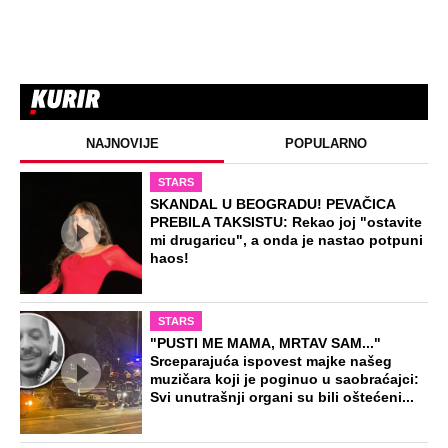
NAJNOVIJE
POPULARNO
STARS
SKANDAL U BEOGRADU! PEVAČICA
PREBILA TAKSISTU: Rekao joj "ostavite
mi drugaricu", a onda je nastao potpuni
haos!
STARS
"PUSTI ME MAMA, MRTAV SAM..."
Srceparajuća ispovest majke našeg
muzičara koji je poginuo u saobraćajci:
Svi unutrašnji organi su bili oštećeni...