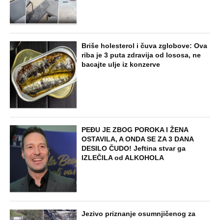
Briše holesterol i čuva zglobove: Ova
riba je 3 puta zdravija od lososa, ne
bacajte ulje iz konzerve
PEĐU JE ZBOG POROKA I ŽENA
OSTAVILA, A ONDA SE ZA 3 DANA
DESILO ČUDO! Jeftina stvar ga
IZLEČILA od ALKOHOLA
Jezivo priznanje osumnjičenog za