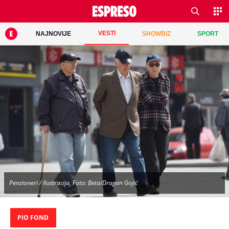
VESTI
NAJNOVIJE
SHOWBIZ
SPORT
Penzioneri / Ilustracija, Foto: Beta/Dragan Gojić
PIO FOND