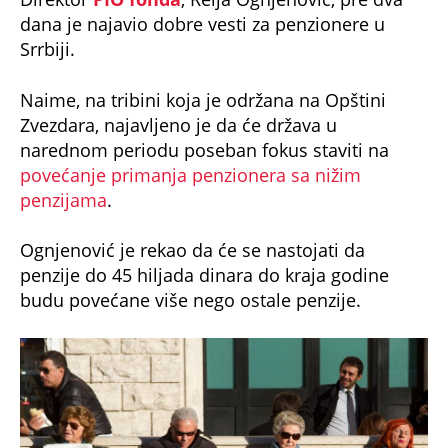
dana je najavio dobre vesti za penzionere u
Srrbiji.
Naime, na tribini koja je održana na Opštini
Zvezdara, najavljeno je da će država u
narednom periodu poseban fokus staviti na
povećanje primanja penzionera sa nižim
penzijama
.
Ognjenović je rekao da će se nastojati da
penzije do 45 hiljada dinara do kraja godine
budu povećane više nego ostale penzije.