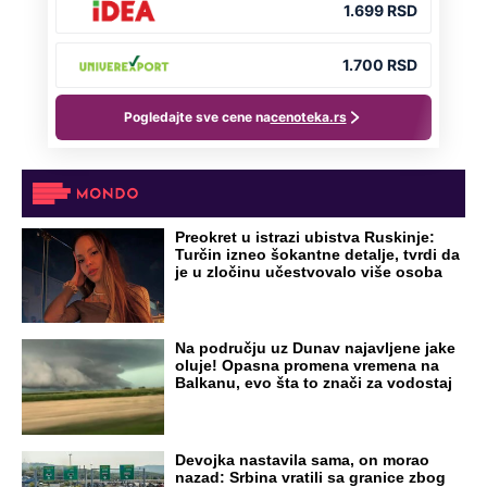
Preokret u istrazi ubistva Ruskinje:
Turčin izneo šokantne detalje, tvrdi da
je u zločinu učestvovalo više osoba
Na području uz Dunav najavljene jake
oluje! Opasna promena vremena na
Balkanu, evo šta to znači za vodostaj
Devojka nastavila sama, on morao
nazad: Srbina vratili sa granice zbog