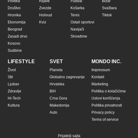
Politika
Rijaliti
Fudbal
Bizar
Društvo
Zvezde
Košarka
Svaštara
Hronika
Holivud
Tenis
Tiktok
Ekonomija
Kviz
Ostali sportovi
Beograd
Navijači
Zasadi drvo
Showtime
Kosovo
Sudbine
LIFESTYLE
SVET
MONDO INC.
Život
Planeta
Impressum
Stil
Globalno zagrevanje
Kontakt
Ljubav
Hrvatska
Marketing
Zdravlje
BiH
Politika o kolačićima
Hi-Tech
Crna Gora
Uslovi korišćenja
Kultura
Makedonija
Politika privatnosti
Auto
Privacy policy
Terms of service
Prijatelji sajta