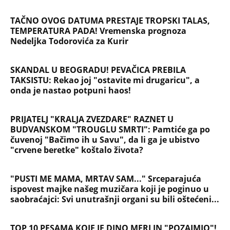
TAČNO OVOG DATUMA PRESTAJE TROPSKI TALAS,
TEMPERATURA PADA! Vremenska prognoza
Nedeljka Todorovića za Kurir
SKANDAL U BEOGRADU! PEVAČICA PREBILA
TAKSISTU: Rekao joj "ostavite mi drugaricu", a
onda je nastao potpuni haos!
PRIJATELJ "KRALJA ZVEZDARE" RAZNET U
BUDVANSKOM "TROUGLU SMRTI": Pamtiće ga po
čuvenoj "Bačimo ih u Savu", da li ga je ubistvo
"crvene beretke" koštalo života?
"PUSTI ME MAMA, MRTAV SAM..." Srceparajuća
ispovest majke našeg muzičara koji je poginuo u
saobraćajci: Svi unutrašnji organi su bili oštećeni...
TOP 10 PESAMA KOJE JE DINO MERLIN "POZAJMIO"!