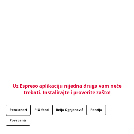
Uz Espreso aplikaciju nijedna druga vam neće
trebati. Instalirajte i proverite zašto!
Penzioneri
PIO fond
Relja Ognjenović
Penzija
Povećanje