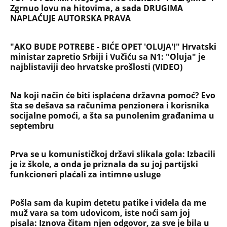
Zgrnuo lovu na hitovima, a sada DRUGIMA
NAPLAĆUJE AUTORSKA PRAVA
"AKO BUDE POTREBE - BIĆE OPET 'OLUJA'!" Hrvatski
ministar zapretio Srbiji i Vučiću sa N1: "Oluja" je
najblistaviji deo hrvatske prošlosti (VIDEO)
Na koji način će biti isplaćena državna pomoć? Evo
šta se dešava sa računima penzionera i korisnika
socijalne pomoći, a šta sa punolenim građanima u
septembru
Prva se u komunističkoj državi slikala gola: Izbacili
je iz škole, a onda je priznala da su joj partijski
funkcioneri plaćali za intimne usluge
Pošla sam da kupim detetu patike i videla da me
muž vara sa tom udovicom, iste noći sam joj
pisala: Iznova čitam njen odgovor, za sve je bila u