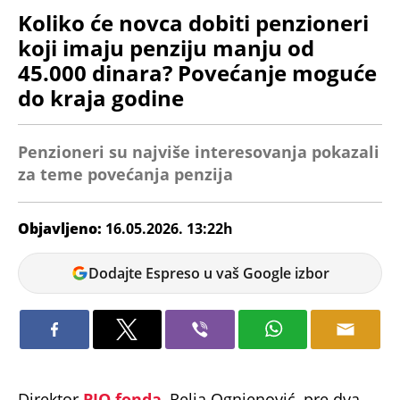
Koliko će novca dobiti penzioneri
koji imaju penziju manju od
45.000 dinara? Povećanje moguće
do kraja godine
Penzioneri su najviše interesovanja pokazali
za teme povećanja penzija
Objavljeno:
16.05.2026. 13:22h
Ana
Dodajte Espreso u vaš Google izbor
Petrović
Direktor
PIO fonda
, Relja Ognjenović, pre dva