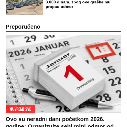
3.000 dinara, zbog ove greške mu
propao odmor
Preporučeno
NA VREME SVE
Ovo su neradni dani početkom 2026.
godine: Organizujte sebi mini odmor od