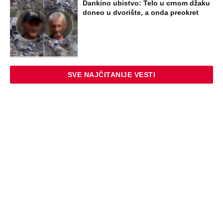
Dankino ubistvo: Telo u crnom džaku
doneo u dvorište, a onda preokret
SVE NAJČITANIJE VESTI