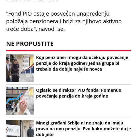
"Fond PIO ostaje posvećen unapređenju
položaja penzionera i brizi za njihovo aktivno
treće doba", navodi se.
NE PROPUSTITE
Koji penzioneri mogu da očekuju povećanje
penzije do kraja godine? Jedna grupa bi
trebalo da dobije najviše novca
Oglasio se direktor PIO fonda: Pomenuo
povećanje penzija do kraja godine
Mnogi građani Srbije ni ne znaju da imaju
pravo na ovu penziju: Evo kako možete da je
dobijete