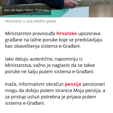
foto: Nik Taylor / Alamy / Profimedia
Penzioner u svoj telefon gleda
Ministarstvo pravosuđa
Hrvatske
upozorava
građane na lažne poruke koje se predstavljaju
kao obaveštenja sistema e-Građani.
Iako deluju autentično, napominju iz
Ministarstva, važno je naglasiti da se takve
poruke ne šalju putem sistema e-Građani.
Inače, informativni obračun
penzije
penzioneri
mogu da dobiju putem stranice Moja penzija, a
za pristup usluzi potrebna je prijava putem
sistema e-Građani.
– Službena obaveštenja nikada ne sadrže