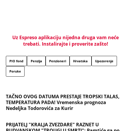
Prva se u komunističkoj državi slikala gola: Izbacili
je iz škole, a onda je priznala da su joj partijski
funkcioneri plaćali za intimne usluge
Pošla sam da kupim detetu patike i videla da me
muž vara sa tom udovicom, iste noći sam joj
pisala: Iznova čitam njen odgovor, za sve je bila u
pravu
KRALJ HLEBA NAPRAVIO SPEKTAKL ZA 50.
ROĐENDAN PA VERIO ALEKSANDRU! Crveni tepih,
harfa i vatromet, estrada napravila lom, a onda joj
stavio skupoceni prsten
Kolika plata treba da vam bude za penziju od
100.000 dinara: Evo kako da izračunate i koliki ček
čeka radnike sa minimalcem i prosečnom zaradom