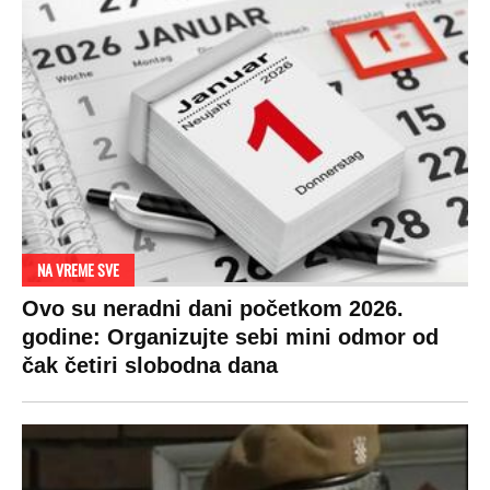
DRAMA ZBOG LJUBAVNE PRIČE
Zbog svadbe trudne Srpkinje i Albanca
proradio nacionalizam! Popljuvali ih samo
tako: "Ti si svoje srpsko izdala"
RAJ!
Žene u Srbiji su poludele za njima,