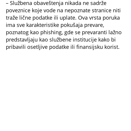
poveznice koje vode na nepoznate stranice niti
traže lične podatke ili uplate. Ova vrsta poruka
ima sve karakteristike pokušaja prevare,
poznatog kao phishing, gde se prevaranti lažno
predstavljaju kao službene institucije kako bi
pribavili osetljive podatke ili finansijsku korist.
foto: Andrii Iemelianenko / Alamy / Profimedia