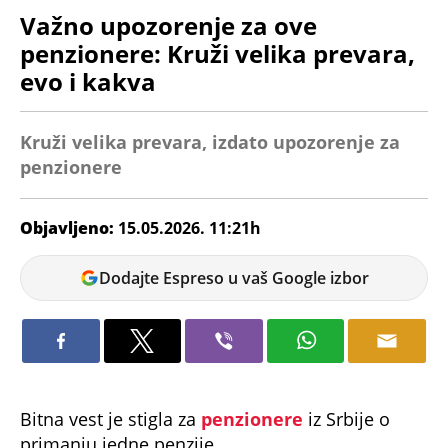
Važno upozorenje za ove
penzionere: Kruži velika prevara,
evo i kakva
Kruži velika prevara, izdato upozorenje za
penzionere
Objavljeno:
15.05.2026. 11:21h
Nikolina
Dodajte Espreso u vaš Google izbor
Jokić
Bitna vest je stigla za
penzionere
iz Srbije o
primanju jedne penzije.