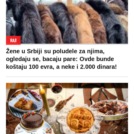
Hi-Tech
Crna Gora
Uslovi korišćenja
Kultura
Makedonija
Politika privatnosti
Auto
Privacy policy
Terms of service
Prijatelji sajta
Pratite nas na:
Copyright © Espreso.co.rs 2026. Sva prava zadržana. Mondo inc.