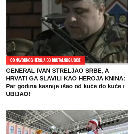
ogledaju se, bacaju pare: Ovde bunde
koštaju 100 evra, a neke i 2.000 dinara!
SPREMITE SE
Za posnu slavsku trpezu ove godine treba
izdvojiti ozbiljnu sumu novca: Nečija cela