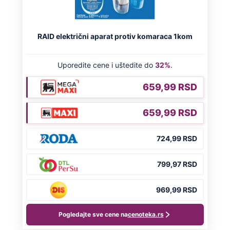
NA VREME SVE
Ovo su neradni dani početkom 2026.
godine: Organizujte sebi mini odmor od
čak četiri slobodna dana