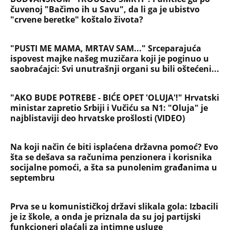
(UZNEMIRUJUĆI SNIMAK) LAV UBIO LAVICU U ZOO
VRTU! Danima mučio ženku, potpuno je
ISKASAPLJENA: Ljudi sa decom gledali užas, čuvar
im uputio JEZIVE REČI (FOTO)
NAJČITANIJE
NAJNOVIJE
Evropa optužila Rusiju za važnu stvar
koja se tiče Irana: Znamo da to rade