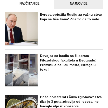
NAJNOVIJE
POPULARNO
STARS
"PUSTI ME MAMA, MRTAV SAM..."
Srceparajuća ispovest majke našeg
muzičara koji je poginuo u saobraćajci:
Svi unutrašnji organi su bili oštećeni...