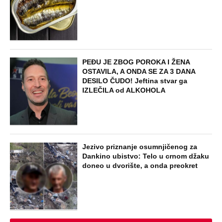
ZABAVA
Prva se u komunističkoj državi slikala
gola: Izbacili je iz škole, a onda je
priznala da su joj partijski funkcioneri
plaćali za intimne usluge
EXTERNAL ARTICLES
Pošla sam da kupim detetu patike i
videla da me muž vara sa tom udovicom,
iste noći sam joj pisala: Iznova čitam
njen odgovor, za sve je bila u pravu
STARS
HRVATSKI MEDIJI TVRDE DA JE
JOZINOVIĆEVA KARIJERA GOTOVA
ZBOG CECE! Počela hajka na Jakova - U
sve upleli fantomsku firmu, Bregu i Čolu
- Otkrivamo mrežu laži
ZABAVA