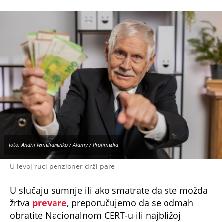
U levoj ruci penzioner drži pare
U slučaju sumnje ili ako smatrate da ste možda
žrtva
prevare
, preporučujemo da se odmah
obratite Nacionalnom CERT-u ili najbližoj
policijskoj stanici naveli su iz Ministarstva.
Da podsetimo, iz PIO fonda je stigla dobra vest
za penzionere u Srbiji
o velikoj stvari koja im je
omogućena
.
NE PROPUSTITE
31. maja ističe rok: Penzioneri, ovo morate
da dostavite za primanje penzije