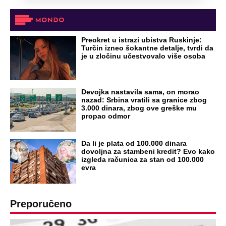
OD NAVODNOG HEROJA DO BRUTALNOG UBICE
GENERAL IVAN STRELJAO SRBE, A
HRVATI GA SLAVILI KAO HEROJA KNINA:
Par godina kasnije išao od kuće do kuće i
UBIJAO!