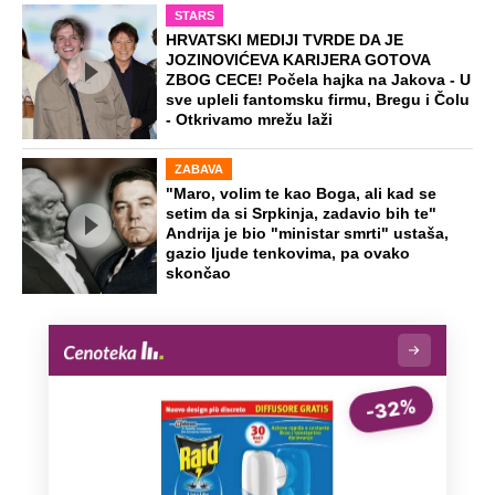
Devojka nastavila sama, on morao
nazad: Srbina vratili sa granice zbog
3.000 dinara, zbog ove greške mu
propao odmor
Da li je plata od 100.000 dinara
dovoljna za stambeni kredit? Evo kako
izgleda računica za stan od 100.000
evra
Preporučeno