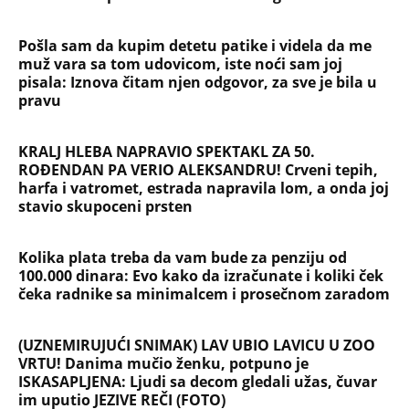
Devojka se bacila sa 5. sprata
Filozofskog fakulteta u Beogradu:
Preminula na licu mesta, istraga u
toku!
Briše holesterol i čuva zglobove: Ova
riba je 3 puta zdravija od lososa, ne
bacajte ulje iz konzerve
PEĐU JE ZBOG POROKA I ŽENA
OSTAVILA, A ONDA SE ZA 3 DANA
DESILO ČUDO! Jeftina stvar ga