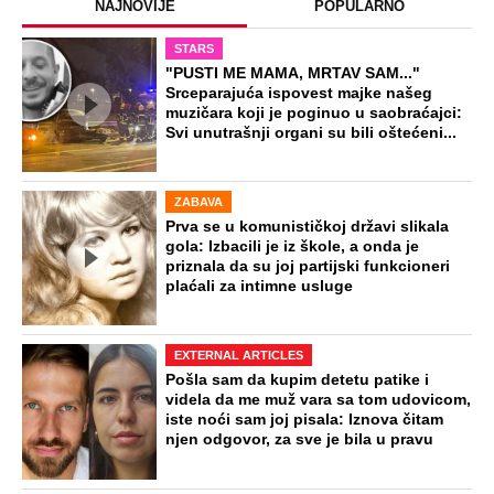
Preokret u istrazi ubistva Ruskinje:
Turčin izneo šokantne detalje, tvrdi da
je u zločinu učestvovalo više osoba