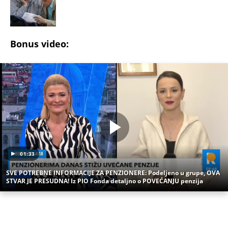
01:33
SVE POTREBNE INFORMACIJE ZA PENZIONERE: Podeljeno u grupe, OVA
STVAR JE PRESUDNA! Iz PIO Fonda detaljno o POVEĆANJU penzija
(Espreso/
Mirovina
/Ivana Moslavac/Prenela:
N.J)
Uz Espreso aplikaciju nijedna druga vam neće
trebati. Instalirajte i proverite zašto!
PIO fond
Penzija
Penzioneri
Hrvatska
Upozorenje
Poruke
TAČNO OVOG DATUMA PRESTAJE TROPSKI TALAS,
TEMPERATURA PADA! Vremenska prognoza