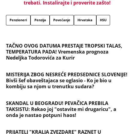
trebati. Instalirajte i proverite zašto!
Penzioneri
Penzija
Povećanje
Hrvatska
HSU
TAČNO OVOG DATUMA PRESTAJE TROPSKI TALAS,
TEMPERATURA PADA! Vremenska prognoza
Nedeljka Todorovića za Kurir
MISTERIJA ZBOG NESREĆE PREDSEDNICE SLOVENIJE!
Bivši šef obaveštajaca se oglasio - Ko je bio u
kombiju sa njom u trenutku sudara?
SKANDAL U BEOGRADU! PEVAČICA PREBILA
TAKSISTU: Rekao joj "ostavite mi drugaricu", a
onda je nastao potpuni haos!
PRIJATELJ "KRALJA ZVEZDARE" RAZNET U