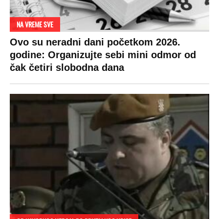
NA VREME SVE
Ovo su neradni dani početkom 2026.
godine: Organizujte sebi mini odmor od
čak četiri slobodna dana