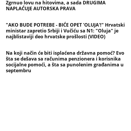
Zgrnuo lovu na hitovima, a sada DRUGIMA
NAPLAĆUJE AUTORSKA PRAVA
"AKO BUDE POTREBE - BIĆE OPET 'OLUJA'!" Hrvatski
ministar zapretio Srbiji i Vučiću sa N1: "Oluja" je
najblistaviji deo hrvatske prošlosti (VIDEO)
Na koji način će biti isplaćena državna pomoć? Evo
šta se dešava sa računima penzionera i korisnika
socijalne pomoći, a šta sa punolenim građanima u
septembru