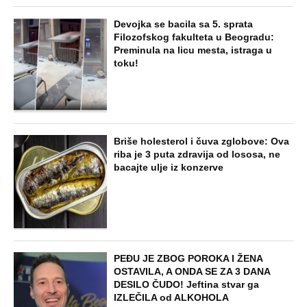
Devojka se bacila sa 5. sprata
Filozofskog fakulteta u Beogradu:
Preminula na licu mesta, istraga u
toku!
Briše holesterol i čuva zglobove: Ova
riba je 3 puta zdravija od lososa, ne
bacajte ulje iz konzerve
PEĐU JE ZBOG POROKA I ŽENA
OSTAVILA, A ONDA SE ZA 3 DANA
DESILO ČUDO! Jeftina stvar ga
IZLEČILA od ALKOHOLA