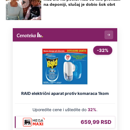
na deponiji, slučaj je dobio šok obrt