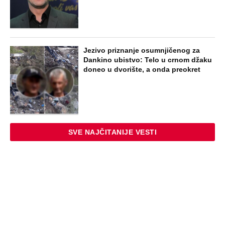
Jezivo priznanje osumnjičenog za
Dankino ubistvo: Telo u crnom džaku
doneo u dvorište, a onda preokret
SVE NAJČITANIJE VESTI