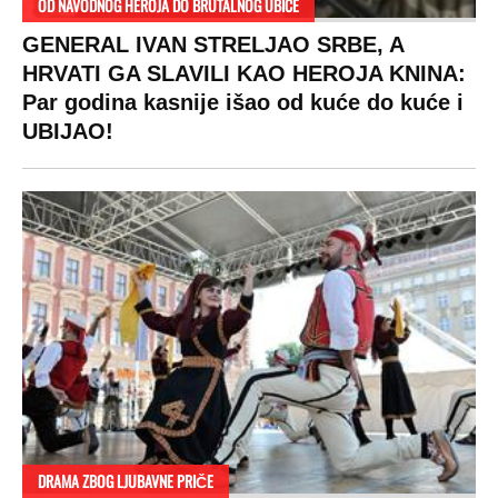
OD NAVODNOG HEROJA DO BRUTALNOG UBICE
GENERAL IVAN STRELJAO SRBE, A
HRVATI GA SLAVILI KAO HEROJA KNINA:
Par godina kasnije išao od kuće do kuće i
UBIJAO!
DRAMA ZBOG LJUBAVNE PRIČE