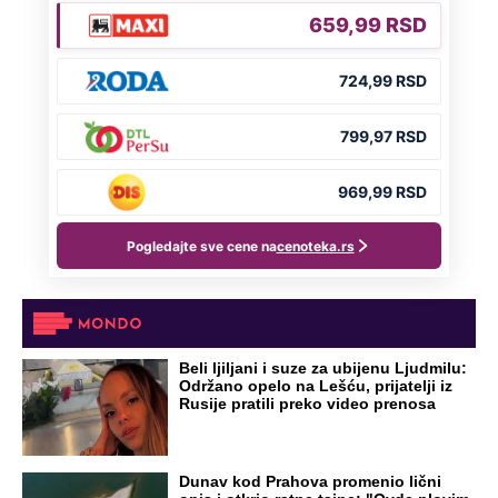
Beli ljiljani i suze za ubijenu Ljudmilu:
Održano opelo na Lešću, prijatelji iz
Rusije pratili preko video prenosa
Dunav kod Prahova promenio lični