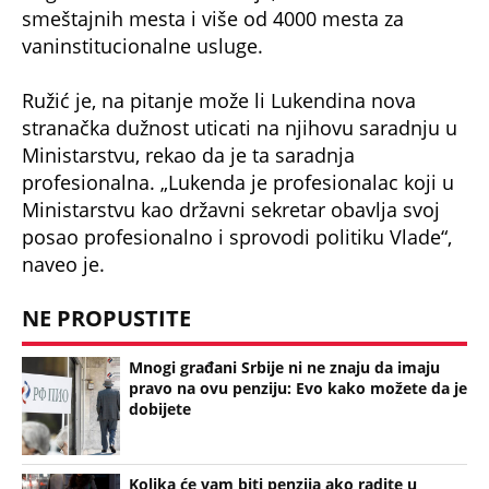
smeštajnih mesta i više od 4000 mesta za
vaninstitucionalne usluge.
Ružić je, na pitanje može li Lukendina nova
stranačka dužnost uticati na njihovu saradnju u
Ministarstvu, rekao da je ta saradnja
profesionalna. „Lukenda je profesionalac koji u
Ministarstvu kao državni sekretar obavlja svoj
posao profesionalno i sprovodi politiku Vlade“,
naveo je.
NE PROPUSTITE
Mnogi građani Srbije ni ne znaju da imaju
pravo na ovu penziju: Evo kako možete da je
dobijete
Kolika će vam biti penzija ako radite u