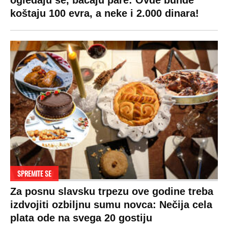
ogledaju se, bacaju pare: Ovde bunde
koštaju 100 evra, a neke i 2.000 dinara!
SPREMITE SE
Za posnu slavsku trpezu ove godine treba
izdvojiti ozbiljnu sumu novca: Nečija cela
plata ode na svega 20 gostiju