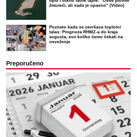
opis i otkrio ratne tajne: "Ovde plovim
žmureći, ali sada je opasno" (Video)
Poznato kada se završava toplotni
talas: Prognoza RHMZ-a do kraja
avgusta, evo koliko ćemo čekati na
osveženje
Preporučeno