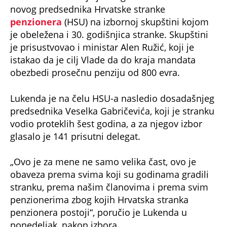
novog predsednika Hrvatske stranke
penzionera
(HSU) na izbornoj skupštini kojom
je obeležena i 30. godišnjica stranke. Skupštini
je prisustvovao i ministar Alen Ružić, koji je
istakao da je cilj Vlade da do kraja mandata
obezbedi prosečnu penziju od 800 evra.
Lukenda je na čelu HSU-a nasledio dosadašnjeg
predsednika Veselka Gabričevića, koji je stranku
vodio proteklih šest godina, a za njegov izbor
glasalo je 141 prisutni delegat.
„Ovo je za mene ne samo velika čast, ovo je
obaveza prema svima koji su godinama gradili
stranku, prema našim članovima i prema svim
penzionerima zbog kojih Hrvatska stranka
penzionera postoji“, poručio je Lukenda u
ponedeljak, nakon izbora.