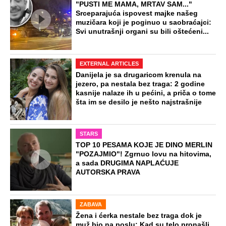
"PUSTI ME MAMA, MRTAV SAM..."
Srceparajuća ispovest majke našeg
muzičara koji je poginuo u saobraćajci:
Svi unutrašnji organi su bili oštećeni...
EXTERNAL ARTICLES
Danijela je sa drugaricom krenula na
jezero, pa nestala bez traga: 2 godine
kasnije nalaze ih u pećini, a priča o tome
šta im se desilo je nešto najstrašnije
STARS
TOP 10 PESAMA KOJE JE DINO MERLIN
"POZAJMIO"! Zgrnuo lovu na hitovima,
a sada DRUGIMA NAPLAĆUJE
AUTORSKA PRAVA
ZABAVA
Žena i ćerka nestale bez traga dok je
muž bio na poslu: Kad su telo pronašli