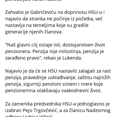
Zahvalio je Gabričeviću na doprinosu HSU-u i
najavio da stranka ne počinje iz početka, već
nastavlja na temeljima koje su gradile
generacije njenih članova.
"Naš glavni cilj ostaje isti, dostojanstven život
penzionera. Penzija nije milostinja, penzija je
zarađeno pravo", rekao je Lukenda.
Najavio je da će se HSU nastaviti zalagati za rast
penzija, pravednije usklađivanje, zaštitu najnižih
penzija, sigurniji penzioni sistem i mere koje
penzionerima olakšavaju svakodnevni život.
Za zamenika predsednika HSU-a jednoglasno je
izabran Pejo Trgovčević, a za članicu Nadzornog
odbora Ljubica Višnić.