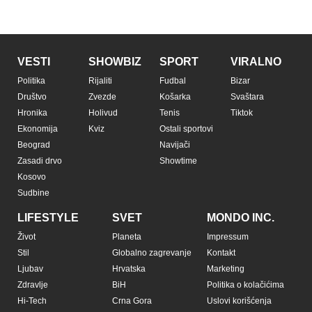
VESTI
SHOWBIZ
SPORT
VIRALNO
Politika
Rijaliti
Fudbal
Bizar
Društvo
Zvezde
Košarka
Svaštara
Hronika
Holivud
Tenis
Tiktok
Ekonomija
Kviz
Ostali sportovi
Beograd
Navijači
Zasadi drvo
Showtime
Kosovo
Sudbine
LIFESTYLE
SVET
MONDO INC.
Život
Planeta
Impressum
Stil
Globalno zagrevanje
Kontakt
Ljubav
Hrvatska
Marketing
Zdravlje
BiH
Politika o kolačićima
Hi-Tech
Crna Gora
Uslovi korišćenja