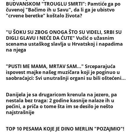
BUDVANSKOM "TROUGLU SMRTI": Pamtiće ga po
čuvenoj "Bačimo ih u Savu", da li ga je ubistvo
"crvene beretke" koštalo života?
"U ŠOKU SU ZBOG ONOGA ŠTO SU VIDELI, SRBI SU
DIGLI GLAVU I NEĆE DA ĆUTE" Vučić o užasnim
scenama ustaškog slavlja u Hrvatskoj i napadima
na njega
"PUSTI ME MAMA, MRTAV SAM..." Srceparajuća
ispovest majke našeg muzičara koji je poginuo u
saobraćajci: Svi unutrašnji organi su bili oštećeni...
Danijela je sa drugaricom krenula na jezero, pa
nestala bez traga: 2 godine kasnije nalaze ih u
pećini, a priča o tome šta im se desilo je nešto
najstrašnije
TOP 10 PESAMA KOJE JE DINO MERLIN "POZAJMIO"!