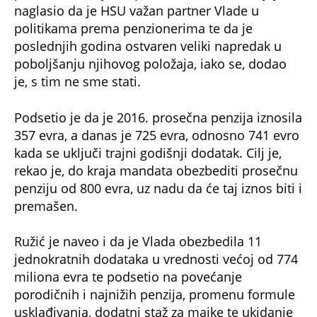
naglasio da je HSU važan partner Vlade u
politikama prema penzionerima te da je
poslednjih godina ostvaren veliki napredak u
poboljšanju njihovog položaja, iako se, dodao
je, s tim ne sme stati.
Podsetio je da je 2016. prosečna penzija iznosila
357 evra, a danas je 725 evra, odnosno 741 evro
kada se uključi trajni godišnji dodatak. Cilj je,
rekao je, do kraja mandata obezbediti prosečnu
penziju od 800 evra, uz nadu da će taj iznos biti i
premašen.
Ružić je naveo i da je Vlada obezbedila 11
jednokratnih dodataka u vrednosti većoj od 774
miliona evra te podsetio na povećanje
porodičnih i najnižih penzija, promenu formule
usklađivanja, dodatni staž za majke te ukidanje