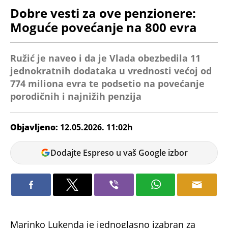
Dobre vesti za ove penzionere:
Moguće povećanje na 800 evra
Ružić je naveo i da je Vlada obezbedila 11
jednokratnih dodataka u vrednosti većoj od
774 miliona evra te podsetio na povećanje
porodičnih i najnižih penzija
Objavljeno:
12.05.2026. 11:02h
Ana
Dodajte Espreso u vaš Google izbor
Petrović
Marinko Lukenda je jednoglasno izabran za