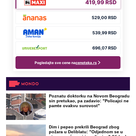
Poznatu doktorku na Novom Beogradu
sin pretukao, pa zadavio: "Policajci ne
pamte ovakvu surovost"
Dim i pepeo prekrili Beograd zbog
požara u Deliblatu: "Odjednom se u