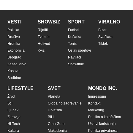
VESTI
SHOWBIZ
SPORT
VIRALNO
Politika
Rijaliti
Fudbal
Bizar
Društvo
Zvezde
Košarka
Svaštara
Hronika
Holivud
Tenis
Tiktok
Ekonomija
Kviz
Ostali sportovi
Beograd
Navijači
Zasadi drvo
Showtime
Kosovo
Sudbine
LIFESTYLE
SVET
MONDO INC.
Život
Planeta
Impressum
Stil
Globalno zagrevanje
Kontakt
Ljubav
Hrvatska
Marketing
Zdravlje
BiH
Politika o kolačićima
Hi-Tech
Crna Gora
Uslovi korišćenja
Kultura
Makedonija
Politika privatnosti