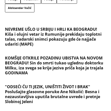
Aleksandar Vučić
NEVREME UŠLO U SRBIJU I HRLI KA BEOGRADU!
Kiša i olujni vetar iz Rumunije prekidaju toplotni
talas, radarski snimci pokazuju gde će najjače
udariti (MAPE)
KOMŠIJE OTKRILE POZADINU UBISTVA NA NOVOM
BEOGRADU! Sin do smrti tukao uglednu doktorku
Milku, iza svega se krije jeziva priča koja je trajala
GODINAMA
"ODSEĆI ĆU TI JEZIK, UNIŠTITI ŽIVOT I BRAK"
Poslušajte glasovne poruke Ane Nikolić: Besna i
nezaustavljiva uputila brutalne uvrede i pretnje
Slobinoj Jeleni