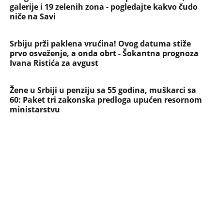
galerije i 19 zelenih zona - pogledajte kakvo čudo
niče na Savi
Srbiju prži paklena vrućina! Ovog datuma stiže
prvo osveženje, a onda obrt - Šokantna prognoza
Ivana Ristića za avgust
Žene u Srbiji u penziju sa 55 godina, muškarci sa
60: Paket tri zakonska predloga upućen resornom
ministarstvu