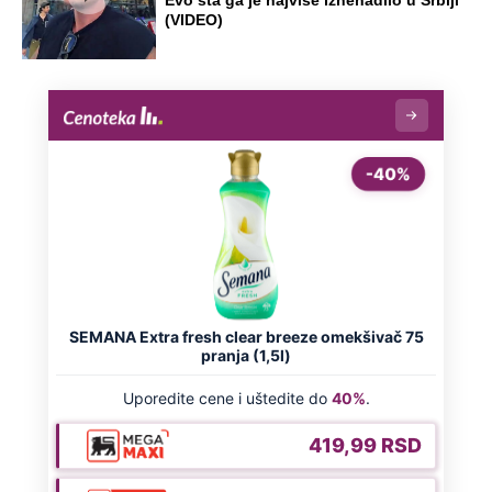
Evo šta ga je najviše iznenadilo u Srbiji
(VIDEO)