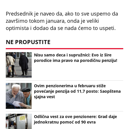
Predsednik je naveo da, ako to sve uspemo da
završimo tokom januara, onda je veliki
optimista i dodao da se nada ćemo to uspeti.
NE PROPUSTITE
Nisu samo deca i supružnici: Evo iz šire
porodice ima pravo na porodičnu penziju!
Ovim penzionerima u februaru stiže
povećanje penzija od 11,7 posto: Saopštena
sjajna vest
Odlična vest za ove penzionere: Grad daje
jednokratnu pomoć od 90 evra