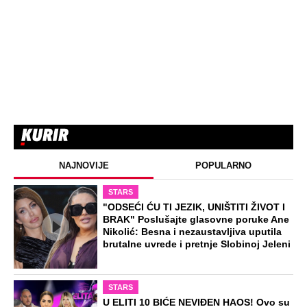
NAJNOVIJE
POPULARNO
STARS
"ODSEĆI ĆU TI JEZIK, UNIŠTITI ŽIVOT I
BRAK" Poslušajte glasovne poruke Ane
Nikolić: Besna i nezaustavljiva uputila
brutalne uvrede i pretnje Slobinoj Jeleni
STARS
U ELITI 10 BIĆE NEVIĐEN HAOS! Ovo su