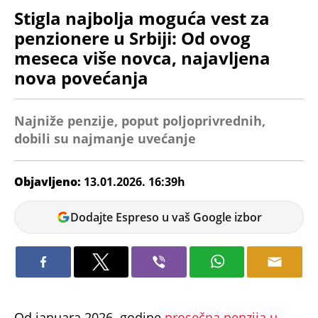
Stigla najbolja moguća vest za
penzionere u Srbiji: Od ovog
meseca više novca, najavljena
nova povećanja
Najniže penzije, poput poljoprivrednih,
dobili su najmanje uvećanje
Objavljeno:
13.01.2026. 16:39h
Dijana
Dodajte Espreso u vaš Google izbor
Spasov
Od januara 2026. godine
prosečna penzija u