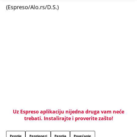
(Espreso/Alo.rs/D.S.)
Uz Espreso aplikaciju nijedna druga vam neće
trebati. Instalirajte i proverite zašto!
Penzije
Penzioneri
Penzija
Povećanje