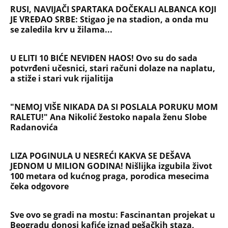
RUSI, NAVIJAČI SPARTAKA DOČEKALI ALBANCA KOJI
JE VREĐAO SRBE: Stigao je na stadion, a onda mu
se zaledila krv u žilama...
U ELITI 10 BIĆE NEVIĐEN HAOS! Ovo su do sada
potvrđeni učesnici, stari računi dolaze na naplatu,
a stiže i stari vuk rijalitija
"NEMOJ VIŠE NIKADA DA SI POSLALA PORUKU MOM
RALETU!" Ana Nikolić žestoko napala ženu Slobe
Radanovića
LIZA POGINULA U NESREĆI KAKVA SE DEŠAVA
JEDNOM U MILION GODINA! Nišlijka izgubila život
100 metara od kućnog praga, porodica mesecima
čeka odgovore
Sve ovo se gradi na mostu: Fascinantan projekat u
Beogradu donosi kafiće iznad pešačkih staza,