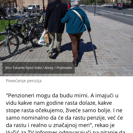
foto: Eduardo Ripoll Vidal / Alamy / Profimedia
Povećanje penzija
"Penzioneri mogu da budu mirni. A imajući u
vidu kakve nam godine rasta dolaze, kakve
stope rasta očekujemo, živeće samo bolje. I ne
samo nominalno da će da rastu penzije, već će
da rastu i realno u značajnoj meri", rekao je
Vučić za TV Informer odgovarajući na pitanje da