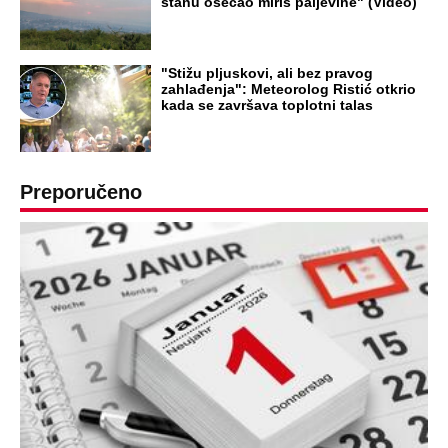
stanu osećao miris paljevine" (Video)
"Stižu pljuskovi, ali bez pravog
zahlađenja": Meteorolog Ristić otkrio
kada se završava toplotni talas
Preporučeno