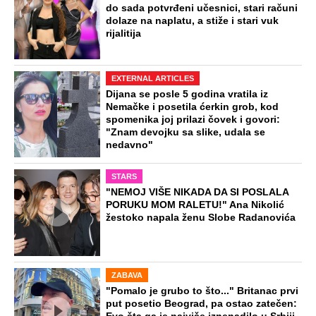
do sada potvrđeni učesnici, stari računi
dolaze na naplatu, a stiže i stari vuk
rijalitija
EXTERNAL ARTICLES
Dijana se posle 5 godina vratila iz
Nemačke i posetila ćerkin grob, kod
spomenika joj prilazi čovek i govori:
"Znam devojku sa slike, udala se
nedavno"
STARS
"NEMOJ VIŠE NIKADA DA SI POSLALA
PORUKU MOM RALETU!" Ana Nikolić
žestoko napala ženu Slobe Radanovića
ZABAVA
"Pomalo je grubo to što..." Britanac prvi
put posetio Beograd, pa ostao zatečen: