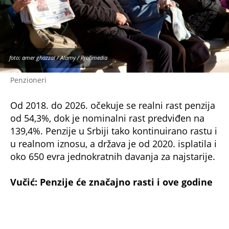
foto: amer ghazzal / Alamy / Profimedia
Penzioneri
Od 2018. do 2026. očekuje se realni rast penzija
od 54,3%, dok je nominalni rast predviđen na
139,4%. Penzije u Srbiji tako kontinuirano rastu i
u realnom iznosu, a država je od 2020. isplatila i
oko 650 evra jednokratnih davanja za najstarije.
Vučić: Penzije će značajno rasti i ove godine