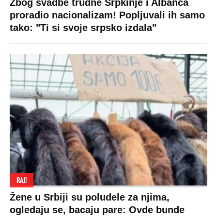
Zbog svadbe trudne Srpkinje i Albanca
proradio nacionalizam! Popljuvali ih samo
tako: "Ti si svoje srpsko izdala"
RAJ!
Žene u Srbiji su poludele za njima,
ogledaju se, bacaju pare: Ovde bunde