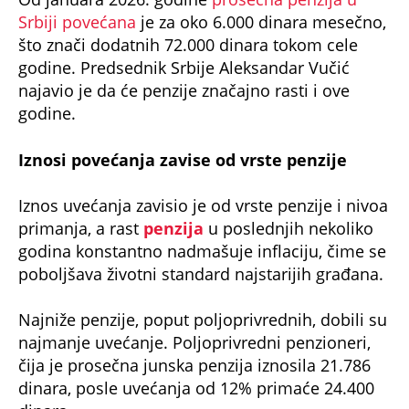
Srbiji povećana
je za oko 6.000 dinara mesečno,
što znači dodatnih 72.000 dinara tokom cele
godine. Predsednik Srbije Aleksandar Vučić
najavio je da će penzije značajno rasti i ove
godine.
Iznosi povećanja zavise od vrste penzije
Iznos uvećanja zavisio je od vrste penzije i nivoa
primanja, a rast
penzija
u poslednjih nekoliko
godina konstantno nadmašuje inflaciju, čime se
poboljšava životni standard najstarijih građana.
Najniže penzije, poput poljoprivrednih, dobili su
najmanje uvećanje. Poljoprivredni penzioneri,
čija je prosečna junska penzija iznosila 21.786
dinara, posle uvećanja od 12% primaće 24.400