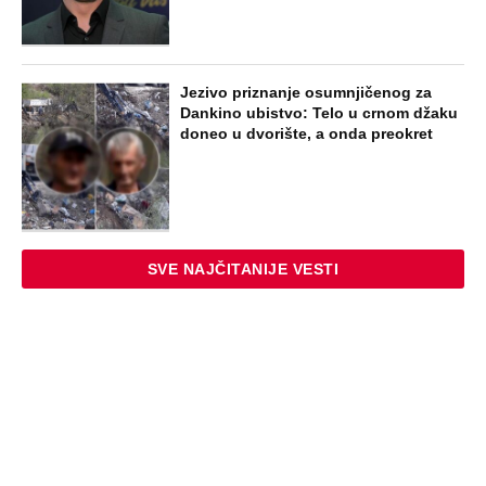
Jezivo priznanje osumnjičenog za
Dankino ubistvo: Telo u crnom džaku
doneo u dvorište, a onda preokret
SVE NAJČITANIJE VESTI