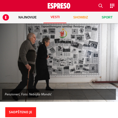
VESTI
NAJNOVIJE
SHOWBIZ
SPORT
Penzioneri, Foto: Nebojša Mandić
SAOPŠTENO JE