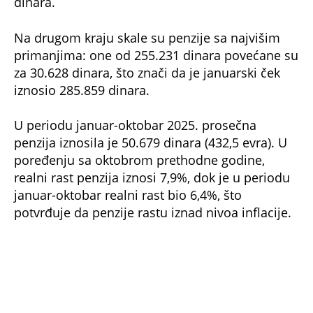
dinara.
Na drugom kraju skale su penzije sa najvišim
primanjima: one od 255.231 dinara povećane su
za 30.628 dinara, što znači da je januarski ček
iznosio 285.859 dinara.
U periodu januar-oktobar 2025. prosečna
penzija iznosila je 50.679 dinara (432,5 evra). U
poređenju sa oktobrom prethodne godine,
realni rast penzija iznosi 7,9%, dok je u periodu
januar-oktobar realni rast bio 6,4%, što
potvrđuje da penzije rastu iznad nivoa inflacije.