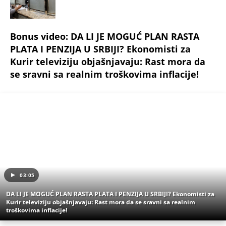
Bonus video: DA LI JE MOGUĆ PLAN RASTA
PLATA I PENZIJA U SRBIJI? Ekonomisti za
Kurir televiziju objašnjavaju: Rast mora da
se sravni sa realnim troškovima inflacije!
03:05
DA LI JE MOGUĆ PLAN RASTA PLATA I PENZIJA U SRBIJI? Ekonomisti za
Kurir televiziju objašnjavaju: Rast mora da se sravni sa realnim
troškovima inflacije!