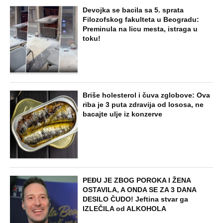
Devojka se bacila sa 5. sprata
Filozofskog fakulteta u Beogradu:
Preminula na licu mesta, istraga u
toku!
Briše holesterol i čuva zglobove: Ova
riba je 3 puta zdravija od lososa, ne
bacajte ulje iz konzerve
PEĐU JE ZBOG POROKA I ŽENA
OSTAVILA, A ONDA SE ZA 3 DANA
DESILO ČUDO! Jeftina stvar ga
IZLEČILA od ALKOHOLA