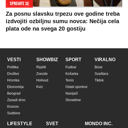
SPREMITE SE
Za posnu slavsku trpezu ove godine treba
izdvojiti ozbiljnu sumu novca: Nečija cela
plata ode na svega 20 gostiju
VESTI
SHOWBIZ
SPORT
VIRALNO
Politika
Rijaliti
Fudbal
Bizar
Društvo
Zvezde
Košarka
Svaštara
Hronika
Holivud
Tenis
Tiktok
Ekonomija
Kviz
Ostali sportovi
Beograd
Navijači
Zasadi drvo
Showtime
Kosovo
Sudbine
LIFESTYLE
SVET
MONDO INC.