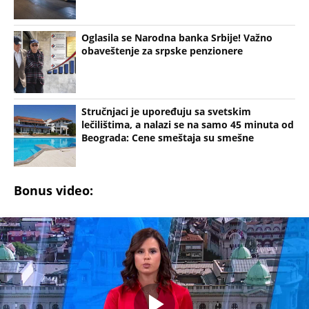
Oglasila se Narodna banka Srbije! Važno
obaveštenje za srpske penzionere
Stručnjaci je upoređuju sa svetskim
lečilištima, a nalazi se na samo 45 minuta od
Beograda: Cene smeštaja su smešne
Bonus video: