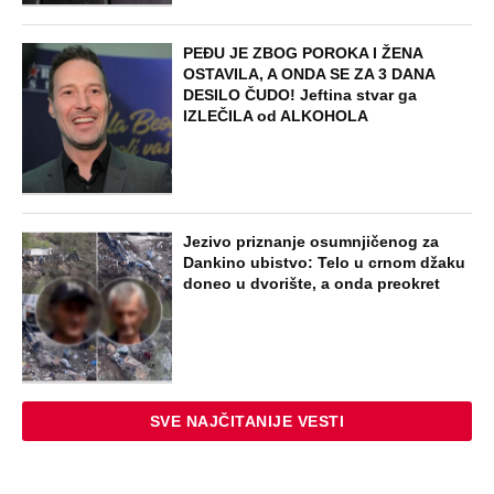
PEĐU JE ZBOG POROKA I ŽENA
OSTAVILA, A ONDA SE ZA 3 DANA
DESILO ČUDO! Jeftina stvar ga
IZLEČILA od ALKOHOLA
Jezivo priznanje osumnjičenog za
Dankino ubistvo: Telo u crnom džaku
doneo u dvorište, a onda preokret
SVE NAJČITANIJE VESTI