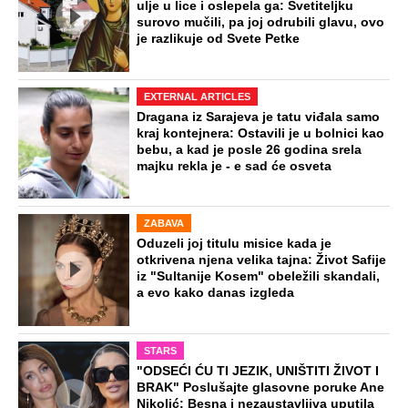
ulje u lice i oslepela ga: Svetiteljku
surovo mučili, pa joj odrubili glavu, ovo
je razlikuje od Svete Petke
EXTERNAL ARTICLES
Dragana iz Sarajeva je tatu viđala samo
kraj kontejnera: Ostavili je u bolnici kao
bebu, a kad je posle 26 godina srela
majku rekla je - e sad će osveta
ZABAVA
Oduzeli joj titulu misice kada je
otkrivena njena velika tajna: Život Safije
iz "Sultanije Kosem" obeležili skandali,
a evo kako danas izgleda
STARS
"ODSEĆI ĆU TI JEZIK, UNIŠTITI ŽIVOT I
BRAK" Poslušajte glasovne poruke Ane
Nikolić: Besna i nezaustavljiva uputila