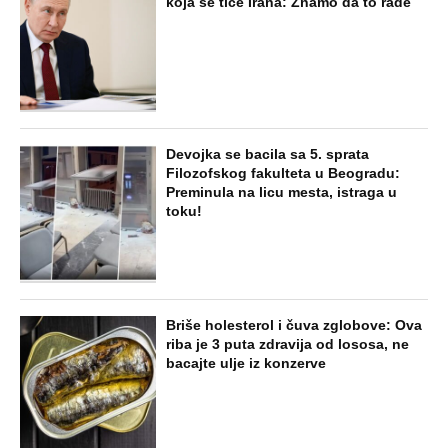
koja se tiče Irana: Znamo da to rade
Devojka se bacila sa 5. sprata
Filozofskog fakulteta u Beogradu:
Preminula na licu mesta, istraga u
toku!
Briše holesterol i čuva zglobove: Ova
riba je 3 puta zdravija od lososa, ne
bacajte ulje iz konzerve