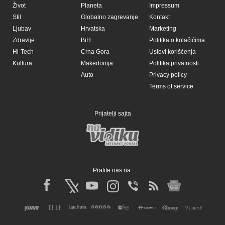
Život
Planeta
Impressum
Stil
Globalno zagrevanje
Kontakt
Ljubav
Hrvatska
Marketing
Zdravlje
BiH
Politika o kolačićima
Hi-Tech
Crna Gora
Uslovi korišćenja
Kultura
Makedonija
Politika privatnosti
Auto
Privacy policy
Terms of service
Prijatelji sajta
Pratite nas na: