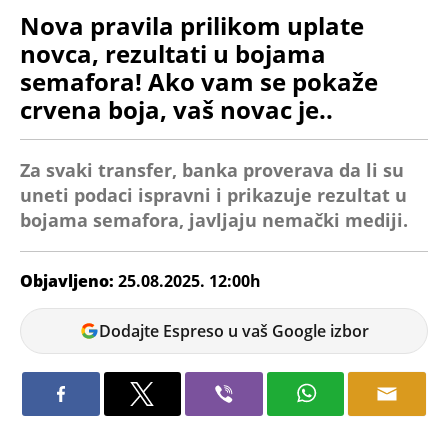
Nova pravila prilikom uplate
novca, rezultati u bojama
semafora! Ako vam se pokaže
crvena boja, vaš novac je..
Za svaki transfer, banka proverava da li su
uneti podaci ispravni i prikazuje rezultat u
bojama semafora, javljaju nemački mediji.
Objavljeno:
25.08.2025. 12:00h
Jelena
Dodajte Espreso u vaš Google izbor
Jovanović