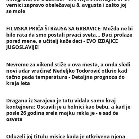
vernici zapravo obeležavaju 8. avgusta i zašto joj
se mole
FILMSKA PRIČA ŠTRAUSA SA GRBAVICE: Možda ne bi
bilo rata da smo postali prvaci sveta... Đaci prolaze
pored mene, a učitelj kaže deci - EVO IZDAJICE
JUGOSLAVIJE!
Nevreme za vikend stiže u ova mesta, a onda sledi
novi udar vrućine! Nedeljko Todorović otkrio kad
tačno pada temperatura - Detaljna prognoza do
kraja leta
Dragana iz Sarajeva je tatu viđala samo kraj
kontejnera: Ostavili je u bolnici kao bebu, a kad je
posle 26 godina srela majku rekla je - e sad će
osveta
Oduzeli joj titulu misice kada je otkrivena njena