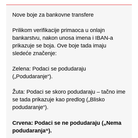
Nove boje za bankovne transfere
Prilikom verifikacije primaoca u onlajn
bankarstvu, nakon unosa imena i IBAN-a
prikazuje se boja. Ove boje tada imaju
sledeće značenje:
Zelena: Podaci se podudaraju
(„Podudaranje“).
Žuta: Podaci se skoro podudaraju – tačno ime
se tada prikazuje kao predlog („Blisko
podudaranje“).
Crvena: Podaci se ne podudaraju („Nema
podudaranja“).