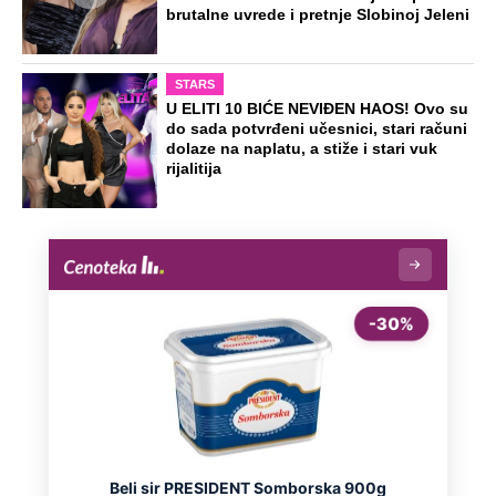
brutalne uvrede i pretnje Slobinoj Jeleni
STARS
U ELITI 10 BIĆE NEVIĐEN HAOS! Ovo su
do sada potvrđeni učesnici, stari računi
dolaze na naplatu, a stiže i stari vuk
rijalitija