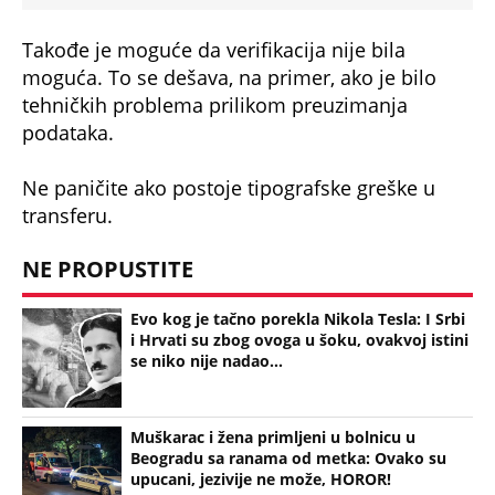
Takođe je moguće da verifikacija nije bila
moguća. To se dešava, na primer, ako je bilo
tehničkih problema prilikom preuzimanja
podataka.
Ne paničite ako postoje tipografske greške u
transferu.
NE PROPUSTITE
Evo kog je tačno porekla Nikola Tesla: I Srbi
i Hrvati su zbog ovoga u šoku, ovakvoj istini
se niko nije nadao...
Muškarac i žena primljeni u bolnicu u
Beogradu sa ranama od metka: Ovako su
upucani, jezivije ne može, HOROR!