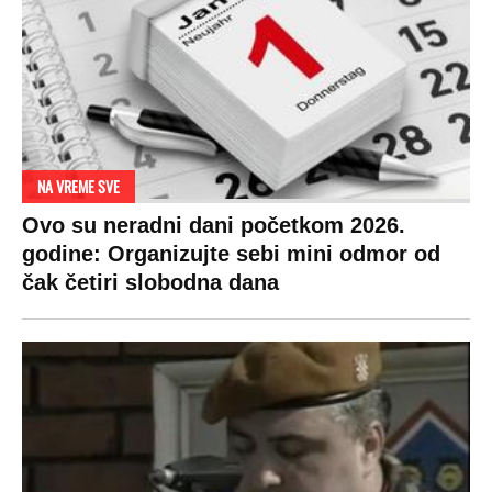
NA VREME SVE
Ovo su neradni dani početkom 2026.
godine: Organizujte sebi mini odmor od
čak četiri slobodna dana