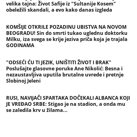
velika tajna: Život Safije iz "Sultanije Kosem"
obeležili skandali, a evo kako danas izgleda
KOMŠIJE OTKRILE POZADINU UBISTVA NA NOVOM
BEOGRADU! Sin do smrti tukao uglednu doktorku
Milku, iza svega se krije jeziva priča koja je trajala
GODINAMA
"ODSEĆI ĆU TI JEZIK, UNIŠTITI ŽIVOT I BRAK"
Poslušajte glasovne poruke Ane Nikolić: Besna i
nezaustavljiva uputila brutalne uvrede i pretnje
Slobinoj Jeleni
RUSI, NAVIJAČI SPARTAKA DOČEKALI ALBANCA KOJI
JE VREĐAO SRBE: Stigao je na stadion, a onda mu
se zaledila krv u žilama...