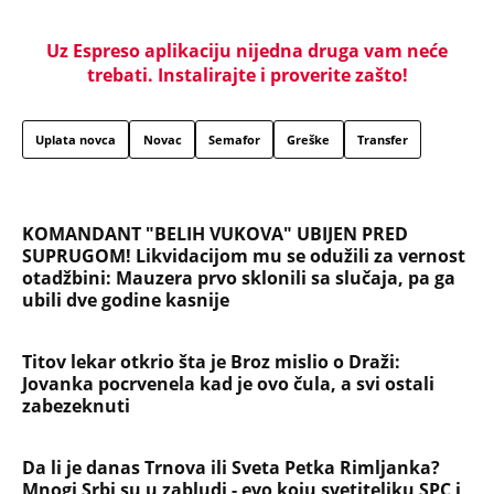
Uz Espreso aplikaciju nijedna druga vam neće
trebati. Instalirajte i proverite zašto!
Uplata novca
Novac
Semafor
Greške
Transfer
KOMANDANT "BELIH VUKOVA" UBIJEN PRED
SUPRUGOM! Likvidacijom mu se odužili za vernost
otadžbini: Mauzera prvo sklonili sa slučaja, pa ga
ubili dve godine kasnije
Titov lekar otkrio šta je Broz mislio o Draži:
Jovanka pocrvenela kad je ovo čula, a svi ostali
zabezeknuti
Da li je danas Trnova ili Sveta Petka Rimljanka?
Mnogi Srbi su u zabludi - evo koju svetiteljku SPC i