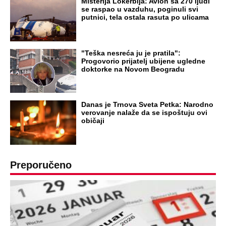
Misterija Lokerbija: Avion sa 270 ljudi
se raspao u vazduhu, poginuli svi
putnici, tela ostala rasuta po ulicama
"Teška nesreća ju je pratila":
Progovorio prijatelj ubijene ugledne
doktorke na Novom Beogradu
Danas je Trnova Sveta Petka: Narodno
verovanje nalaže da se ispoštuju ovi
običaji
Preporučeno