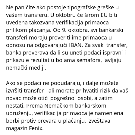
Ne paničite ako postoje tipografske greške u
vašem transferu. U oktobru će širom EU biti
uvedena takozvana verifikacija primaoca
prilikom plaćanja. Od 9. oktobra, svi bankarski
transferi moraju proveriti ime primaoca u
odnosu na odgovarajući IBAN. Za svaki transfer,
banka proverava da li su uneti podaci ispravni i
prikazuje rezultat u bojama semafora, javljaju
nemački mediji.
Ako se podaci ne podudaraju, i dalje možete
izvršiti transfer - ali morate prihvatiti rizik da vaš
novac može otići pogrešnoj osobi, a zatim
nestati. Prema Nemačkom bankarskom
udruženju, verifikacija primaoca je namenjena
borbi protiv prevara u plaćanju, izveštava
magazin Fenix.