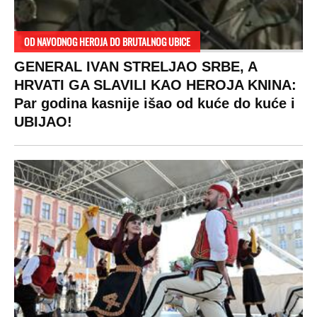
proradio nacionalizam! Popljuvali ih samo
tako: "Ti si svoje srpsko izdala"
RAJ!
Žene u Srbiji su poludele za njima,
ogledaju se, bacaju pare: Ovde bunde