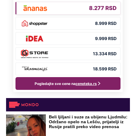
Poznato kada se završava toplotni
talas: Prognoza RHMZ-a do kraja
avgusta, evo koliko ćemo čekati na
osveženje
Preporučeno