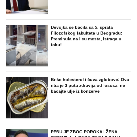
Jezivo priznanje osumnjičenog za
Dankino ubistvo: Telo u crnom džaku
doneo u dvorište, a onda preokret
SVE NAJČITANIJE VESTI