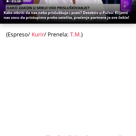
Kako otkriti da nas neko prisluškuje i prati? Detektiv u Pulsu: Klijenti
nas zovu da pristupimo preko satelita, praćenje partnera je sve češće!
(Espreso/
Kurir
/ Prenela:
T.M.
)
Uz Espreso aplikaciju nijedna druga vam neće
trebati. Instalirajte i proverite zašto!
Alimentacioni fond
Alimentacija
Ministarstvo pravde
Deca
Roditelji
Izdržavanje
Srbija
TAČNO OVOG DATUMA PRESTAJE TROPSKI TALAS,
TEMPERATURA PADA! Vremenska prognoza
Nedeljka Todorovića za Kurir