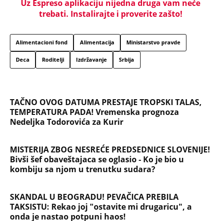
MISTERIJA ZBOG NESREĆE PREDSEDNICE SLOVENIJE!
Bivši šef obaveštajaca se oglasio - Ko je bio u
kombiju sa njom u trenutku sudara?
SKANDAL U BEOGRADU! PEVAČICA PREBILA
TAKSISTU: Rekao joj "ostavite mi drugaricu", a
onda je nastao potpuni haos!
PRIJATELJ "KRALJA ZVEZDARE" RAZNET U
BUDVANSKOM "TROUGLU SMRTI": Pamtiće ga po
čuvenoj "Bačimo ih u Savu", da li ga je ubistvo
"crvene beretke" koštalo života?
"U ŠOKU SU ZBOG ONOGA ŠTO SU VIDELI, SRBI SU
DIGLI GLAVU I NEĆE DA ĆUTE" Vučić o užasnim
scenama ustaškog slavlja u Hrvatskoj i napadima
na njega