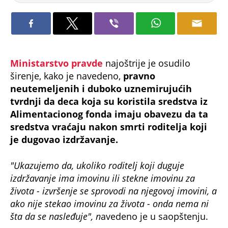
Ministarstvo pravde
najoštrije je osudilo
širenje, kako je navedeno,
pravno
neutemeljenih i duboko uznemirujućih
tvrdnji da deca koja su koristila sredstva iz
Alimentacionog fonda imaju obavezu da ta
sredstva vraćaju nakon smrti roditelja koji
je dugovao izdržavanje.
"Ukazujemo da, ukoliko roditelj koji duguje
izdržavanje ima imovinu ili stekne imovinu za
života - izvršenje se sprovodi na njegovoj imovini, a
ako nije stekao imovinu za života - onda nema ni
šta da se nasleđuje", n
avedeno je u saopštenju.