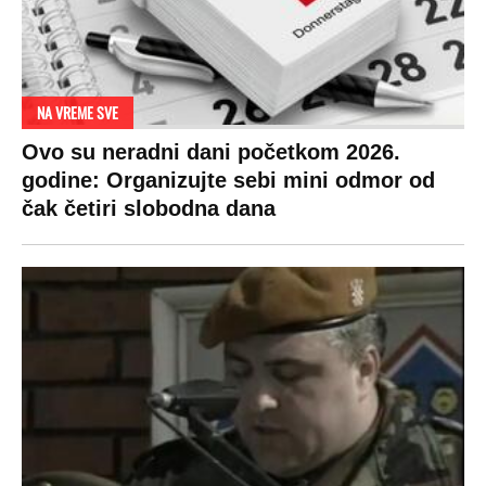
GENERAL IVAN STRELJAO SRBE, A
HRVATI GA SLAVILI KAO HEROJA KNINA:
Par godina kasnije išao od kuće do kuće i
UBIJAO!
DRAMA ZBOG LJUBAVNE PRIČE
Zbog svadbe trudne Srpkinje i Albanca