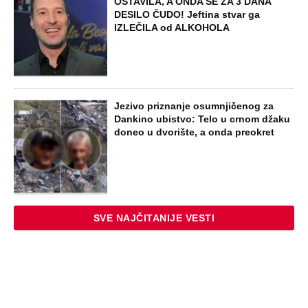
NAJNOVIJE
POPULARNO
STARS
SKANDAL U BEOGRADU! PEVAČICA
PREBILA TAKSISTU: Rekao joj "ostavite
mi drugaricu", a onda je nastao potpuni
haos!
STARS
"PUSTI ME MAMA, MRTAV SAM..."