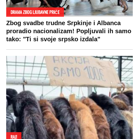
koštaju 100 evra, a neke i 2.000 dinara!
SPREMITE SE
Za posnu slavsku trpezu ove godine treba
izdvojiti ozbiljnu sumu novca: Nečija cela
plata ode na svega 20 gostiju