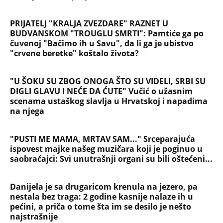
"PUSTI ME MAMA, MRTAV SAM..." Srceparajuća
ispovest majke našeg muzičara koji je poginuo u
saobraćajci: Svi unutrašnji organi su bili oštećeni...
Danijela je sa drugaricom krenula na jezero, pa
nestala bez traga: 2 godine kasnije nalaze ih u
pećini, a priča o tome šta im se desilo je nešto
najstrašnije
TOP 10 PESAMA KOJE JE DINO MERLIN "POZAJMIO"!
Zgrnuo lovu na hitovima, a sada DRUGIMA
NAPLAĆUJE AUTORSKA PRAVA
"AKO BUDE POTREBE - BIĆE OPET 'OLUJA'!" Hrvatski
ministar zapretio Srbiji i Vučiću sa N1: "Oluja" je
najblistaviji deo hrvatske prošlosti (VIDEO)
Na koji način će biti isplaćena državna pomoć? Evo
šta se dešava sa računima penzionera i korisnika