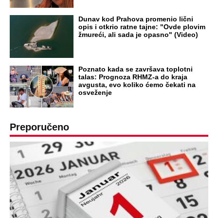
NA VREME SVE
Ovo su neradni dani početkom 2026.
godine: Organizujte sebi mini odmor od
čak četiri slobodna dana
OD NAVODNOG HEROJA DO BRUTALNOG UBICE