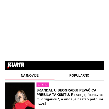
Srceparajuća ispovest majke našeg
muzičara koji je poginuo u saobraćajci:
Svi unutrašnji organi su bili oštećeni...
EXTERNAL ARTICLES
Danijela je sa drugaricom krenula na
jezero, pa nestala bez traga: 2 godine
kasnije nalaze ih u pećini, a priča o tome
šta im se desilo je nešto najstrašnije
STARS
TOP 10 PESAMA KOJE JE DINO MERLIN
"POZAJMIO"! Zgrnuo lovu na hitovima,
a sada DRUGIMA NAPLAĆUJE
AUTORSKA PRAVA
ZABAVA
Žena i ćerka nestale bez traga dok je
muž bio na poslu: Kad su telo pronašli
na deponiji, slučaj je dobio šok obrt