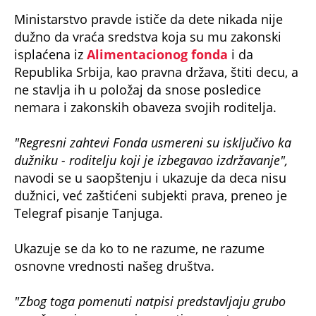
Ministarstvo pravde ističe da dete nikada nije
dužno da vraća sredstva koja su mu zakonski
isplaćena iz
Alimentacionog fonda
i da
Republika Srbija, kao pravna država, štiti decu, a
ne stavlja ih u položaj da snose posledice
nemara i zakonskih obaveza svojih roditelja.
"Regresni zahtevi Fonda usmereni su isključivo ka
dužniku - roditelju koji je izbegavao izdržavanje",
navodi se u saopštenju i ukazuje da deca nisu
dužnici, već zaštićeni subjekti prava, preneo je
Telegraf pisanje Tanjuga.
Ukazuje se da ko to ne razume, ne razume
osnovne vrednosti našeg društva.
"Zbog toga pomenuti natpisi predstavljaju grubo
narušavanje pravne sigurnosti, sramotno