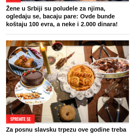
VESTI
SHOWBIZ
SPORT
VIRALNO
Politika
Rijaliti
Fudbal
Bizar
Društvo
Zvezde
Košarka
Svaštara
Hronika
Holivud
Tenis
Tiktok
Ekonomija
Kviz
Ostali sportovi
Beograd
Navijači
Zasadi drvo
Showtime
Kosovo
Sudbine
LIFESTYLE
SVET
MONDO INC.
Život
Planeta
Impressum
Stil
Globalno zagrevanje
Kontakt
Ljubav
Hrvatska
Marketing
Zdravlje
BiH
Politika o kolačićima
Hi-Tech
Crna Gora
Uslovi korišćenja
Kultura
Makedonija
Politika privatnosti