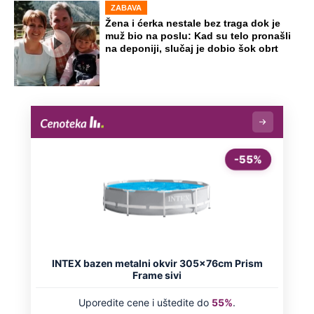
Beli ljiljani i suze za ubijenu Ljudmilu:
Održano opelo na Lešću, prijatelji iz
Rusije pratili preko video prenosa
Dunav kod Prahova promenio lični
opis i otkrio ratne tajne: "Ovde plovim
žmureći, ali sada je opasno" (Video)