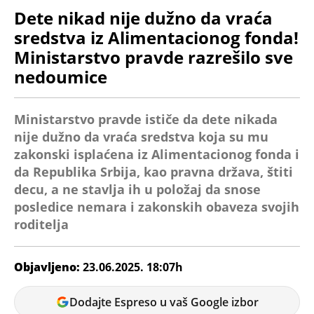
Dete nikad nije dužno da vraća
sredstva iz Alimentacionog fonda!
Ministarstvo pravde razrešilo sve
nedoumice
Ministarstvo pravde ističe da dete nikada
nije dužno da vraća sredstva koja su mu
zakonski isplaćena iz Alimentacionog fonda i
da Republika Srbija, kao pravna država, štiti
decu, a ne stavlja ih u položaj da snose
posledice nemara i zakonskih obaveza svojih
roditelja
Objavljeno:
23.06.2025. 18:07h
Tamara
Dodajte Espreso u vaš Google izbor
Marić