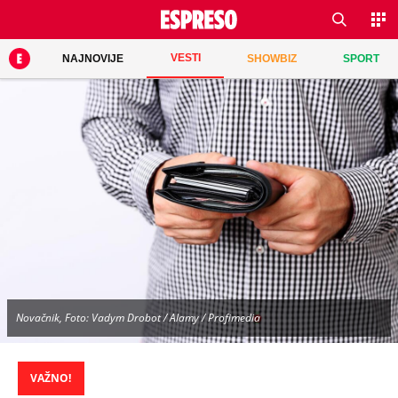
VESTI
NAJNOVIJE
SHOWBIZ
SPORT
Novačnik, Foto: Vadym Drobot / Alamy / Profimedia
VAŽNO!