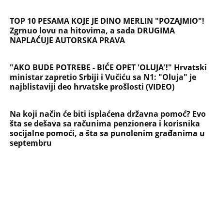
socijalne pomoći, a šta sa punolenim građanima u
septembru
NAJČITANIJE
NAJNOVIJE
Evropa optužila Rusiju za važnu stvar
koja se tiče Irana: Znamo da to rade