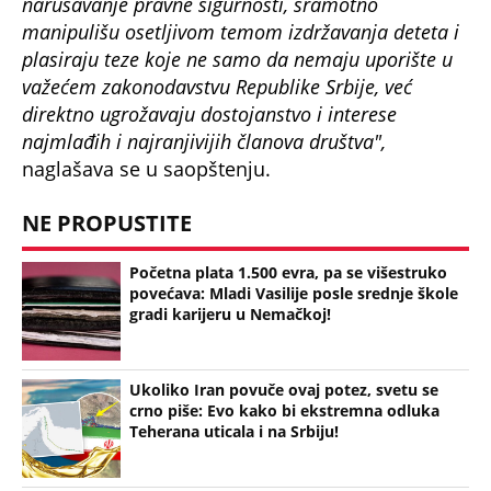
manipulišu osetljivom temom izdržavanja deteta i
plasiraju teze koje ne samo da nemaju uporište u
važećem zakonodavstvu Republike Srbije, već
direktno ugrožavaju dostojanstvo i interese
najmlađih i najranjivijih članova društva",
naglašava se u saopštenju.
NE PROPUSTITE
Početna plata 1.500 evra, pa se višestruko
povećava: Mladi Vasilije posle srednje škole
gradi karijeru u Nemačkoj!
Ukoliko Iran povuče ovaj potez, svetu se
crno piše: Evo kako bi ekstremna odluka
Teherana uticala i na Srbiju!
Kuća od 130 kvadrata sa 5 spavaćih soba za