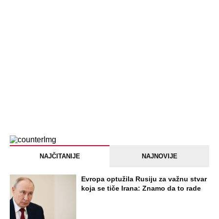
Devojka se bacila sa 5. sprata
Filozofskog fakulteta u Beogradu:
Preminula na licu mesta, istraga u
toku!
Briše holesterol i čuva zglobove: Ova
riba je 3 puta zdravija od lososa, ne
bacajte ulje iz konzerve
PEĐU JE ZBOG POROKA I ŽENA
OSTAVILA, A ONDA SE ZA 3 DANA
DESILO ČUDO! Jeftina stvar ga
IZLEČILA od ALKOHOLA