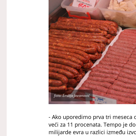
foto: Emilija Jovanović
- Ako uporedimo prva tri meseca o
veći za 11 procenata. Tempo je dob
milijarde evra u razlici između izv