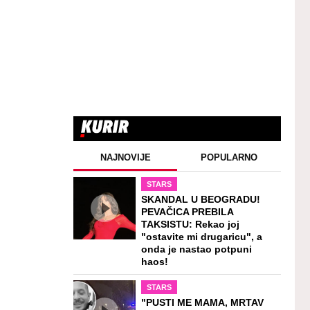
NAJNOVIJE
POPULARNO
STARS
SKANDAL U BEOGRADU!
PEVAČICA PREBILA
TAKSISTU: Rekao joj
"ostavite mi drugaricu", a
onda je nastao potpuni
haos!
STARS
"PUSTI ME MAMA, MRTAV