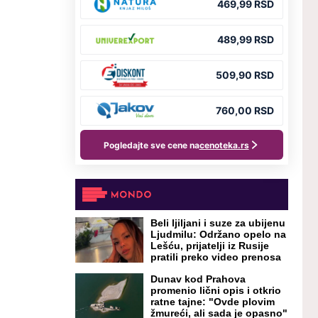
Beli ljiljani i suze za ubijenu
Ljudmilu: Održano opelo na
Lešću, prijatelji iz Rusije
pratili preko video prenosa
Dunav kod Prahova
promenio lični opis i otkrio
ratne tajne: "Ovde plovim
žmureći, ali sada je opasno"