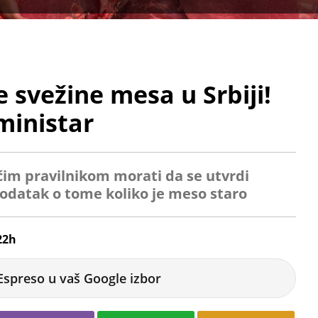
e svežine mesa u Srbiji!
ministar
ćim pravilnikom morati da se utvrdi
podatak o tome koliko je meso staro
22h
Espreso u vaš Google izbor