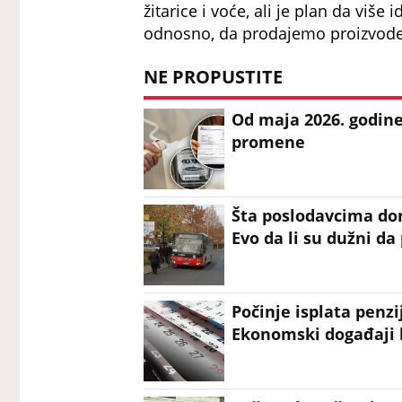
žitarice i voće, ali je plan da viš
odnosno, da prodajemo proizvode
NE PROPUSTITE
Od maja 2026. godine 
promene
Šta poslodavcima do
Evo da li su dužni da
Počinje isplata penzij
Ekonomski događaji ko