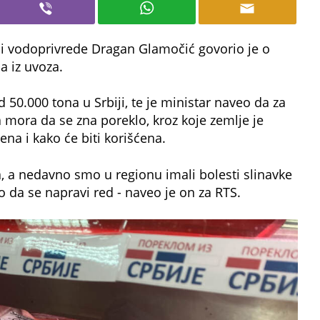
 i vodoprivrede Dragan Glamočić govorio je o
a iz uvoza.
d 50.000 tona u Srbiji, te je ministar naveo da za
 mora da se zna poreklo, kroz koje zemlje je
tena i kako će biti korišćena.
, a nedavno smo u regionu imali bolesti slinavke
 da se napravi red - naveo je on za RTS.