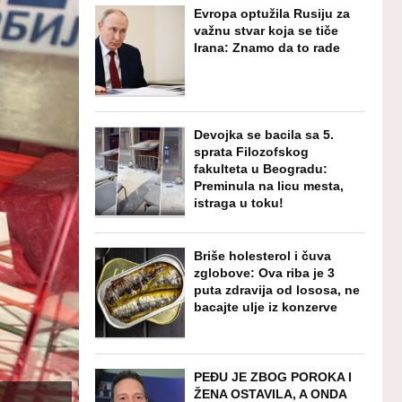
Evropa optužila Rusiju za
važnu stvar koja se tiče
Irana: Znamo da to rade
Devojka se bacila sa 5.
sprata Filozofskog
fakulteta u Beogradu:
Preminula na licu mesta,
istraga u toku!
Briše holesterol i čuva
zglobove: Ova riba je 3
puta zdravija od lososa, ne
bacajte ulje iz konzerve
PEĐU JE ZBOG POROKA I
ŽENA OSTAVILA, A ONDA