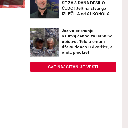
SE ZA 3 DANA DESILO
ČUDO! Jeftina stvar ga
IZLEČILA od ALKOHOLA
Jezivo priznanje
osumnjičenog za Dankino
ubistvo: Telo u crnom
džaku doneo u dvorište, a
onda preokret
SVE NAJČITANIJE VESTI