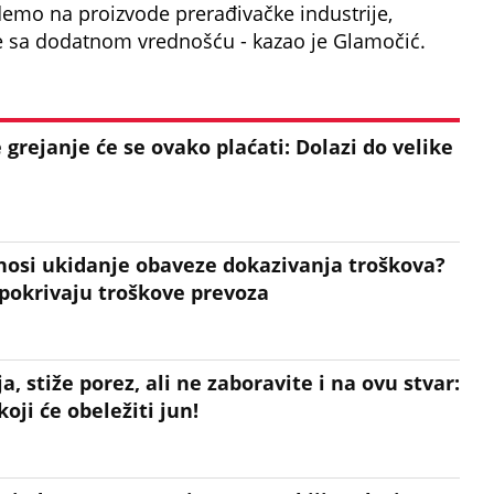
e idemo na proizvode prerađivačke industrije,
 sa dodatnom vrednošću - kazao je Glamočić.
grejanje će se ovako plaćati: Dolazi do velike
nosi ukidanje obaveze dokazivanja troškova?
 pokrivaju troškove prevoza
a, stiže porez, ali ne zaboravite i na ovu stvar:
ji će obeležiti jun!