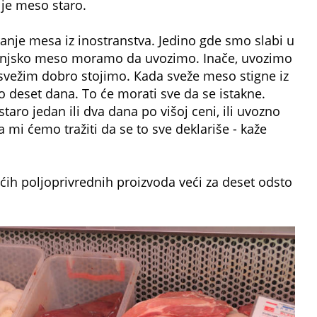
je meso staro.
nje mesa iz inostranstva. Jedino gde smo slabi u
 svinjsko meso moramo da uvozimo. Inače, uvozimo
svežim dobro stojimo. Кada sveže meso stigne iz
o deset dana. To će morati sve da se istakne.
staro jedan ili dva dana po višoj ceni, ili uvozno
 a mi ćemo tražiti da se to sve deklariše - kaže
ćih poljoprivrednih proizvoda veći za deset odsto