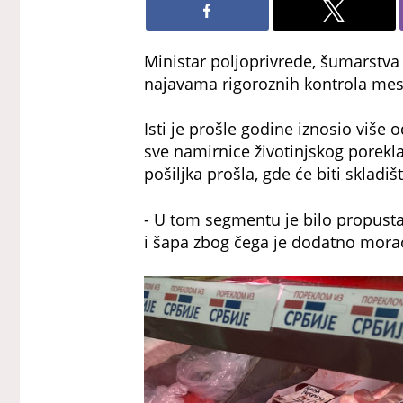
Ministar poljoprivrede, šumarstva
najavama rigoroznih kontrola mes
Isti je prošle godine iznosio više o
sve namirnice životinjskog porekla
pošiljka prošla, gde će biti skladiš
- U tom segmentu je bilo propusta
i šapa zbog čega je dodatno morao