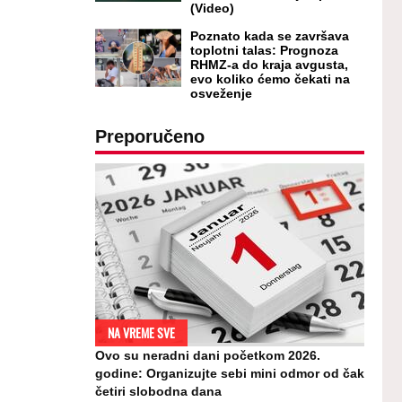
(Video)
Poznato kada se završava
toplotni talas: Prognoza
RHMZ-a do kraja avgusta,
evo koliko ćemo čekati na
osveženje
Preporučeno
NA VREME SVE
Ovo su neradni dani početkom 2026.
godine: Organizujte sebi mini odmor od čak
četiri slobodna dana