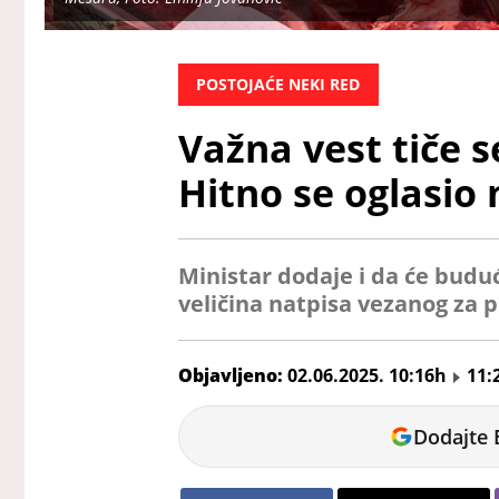
POSTOJAĆE NEKI RED
Važna vest tiče s
Hitno se oglasio 
Ministar dodaje i da će budu
veličina natpisa vezanog za 
Objavljeno:
02.06.2025. 10:16h
11:
Jelena
Dodajte 
Jovanović