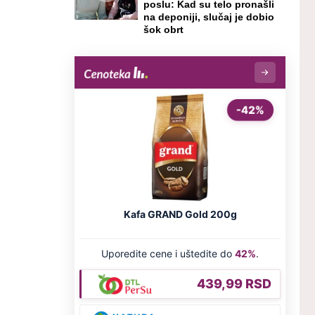
poslu: Kad su telo pronašli
na deponiji, slučaj je dobio
šok obrt