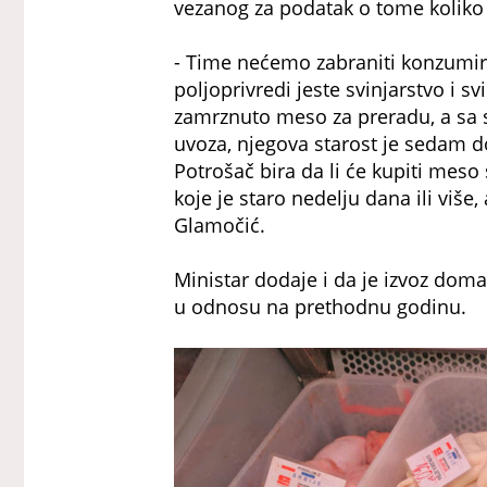
vezanog za podatak o tome koliko 
- Time nećemo zabraniti konzumira
poljoprivredi jeste svinjarstvo i
zamrznuto meso za preradu, a sa 
uvoza, njegova starost je sedam d
Potrošač bira da li će kupiti meso 
koje je staro nedelju dana ili više,
Glamočić.
Ministar dodaje i da je izvoz doma
u odnosu na prethodnu godinu.