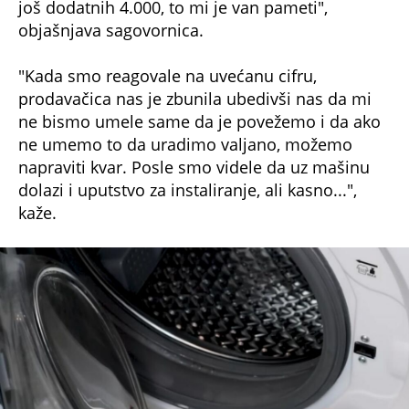
foto: Printscreen/Youtube/ Uradi Sama- Ideje za kreativce
Veša mašina
Mnogi potrošači ne budu svesni skrivenih
troškova. Tako na primer i kupovinom klima
uređaja,
mnogi izume da moraju da plate i
majstora koji će im istu montirati, a vrlo često
sama montaža košta kao polovina uređaja.
Prodavci vas svakako o tome moraju