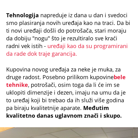
Tehnologija
napreduje iz dana u dan i svedoci
smo plasiranja novih uređaja kao na traci. Da bi
ti novi uređaji došli do potrošača, stari moraju
da dobiju "nogu" što je rezultiralo sve kraći
radni vek istih -
uređaji kao da su programirani
da rade dok traje garancija.
Kupovina novog uređaja za neke je muka, za
druge radost. Posebno prilikom kupovine
bele
tehnike
, potrošači, osim toga da li će im se
uklopiti dimenzije i dezen, imaju na umu da je
to uređaj koji bi trebao da ih služi više godina
pa biraju kvalitetnije aparate.
Međutim
kvalitetno danas uglavnom znači i skupo.