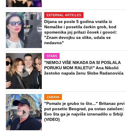
Ovako je došlo do ubistva ugledne
doktorke na Novom Beogradu: Došla
da obiđe sina, čuli se krici i
zapomaganje
Preporučeno
NA VREME SVE