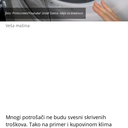
obavestiti pre kupovine.
Zabranjeno preuzimanje dela ili čitavog teksta i/ili
foto/videa, bez navođenja i linkovanja izvora i
autora, a u skladu sa odredbama
WMG uslova
korišćenja
i propisima Zakona o javnom
informisanju i medijima.
NE PROPUSTITE
ČOKOLADA NA 'AKCIJI' POSKUPELA ZA 5
DINARA: Ponovo nam MAŽU OČI SA
'SNIŽENJIMA', dobro obratite pažnju (FOTO)
SVE VRVI OD POPUSTA, ALI I MAHINACIJA
PRODAVACA: Gavrilović za Espreso otkrio
kako da PAMETNO kupujemo na SNIŽENJU!