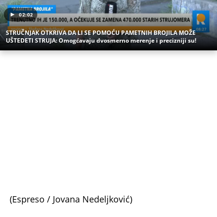
BEOGRADU! Sin do smrti tukao uglednu doktorku
Milku, iza svega se krije jeziva priča koja je trajala
GODINAMA
"ODSEĆI ĆU TI JEZIK, UNIŠTITI ŽIVOT I BRAK"
Poslušajte glasovne poruke Ane Nikolić: Besna i
nezaustavljiva uputila brutalne uvrede i pretnje
Slobinoj Jeleni
RUSI, NAVIJAČI SPARTAKA DOČEKALI ALBANCA KOJI
JE VREĐAO SRBE: Stigao je na stadion, a onda mu
se zaledila krv u žilama...
U ELITI 10 BIĆE NEVIĐEN HAOS! Ovo su do sada
potvrđeni učesnici, stari računi dolaze na naplatu,
a stiže i stari vuk rijalitija
"NEMOJ VIŠE NIKADA DA SI POSLALA PORUKU MOM
RALETU!" Ana Nikolić žestoko napala ženu Slobe
Radanovića