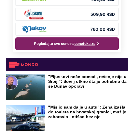
Par godina kasnije išao od kuće do kuće i
UBIJAO!
DRAMA ZBOG LJUBAVNE PRIČE
Zbog svadbe trudne Srpkinje i Albanca
proradio nacionalizam! Popljuvali ih samo