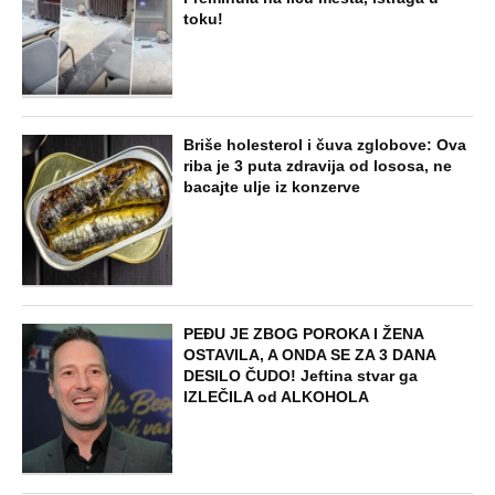
EXTERNAL ARTICLES
Dijana se posle 5 godina vratila iz
Nemačke i posetila ćerkin grob, kod
spomenika joj prilazi čovek i govori:
"Znam devojku sa slike, udala se
nedavno"
STARS
"NEMOJ VIŠE NIKADA DA SI POSLALA
PORUKU MOM RALETU!" Ana Nikolić
žestoko napala ženu Slobe Radanovića
ZABAVA
"Pomalo je grubo to što..." Britanac prvi
put posetio Beograd, pa ostao zatečen:
Evo šta ga je najviše iznenadilo u Srbiji
(VIDEO)