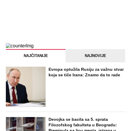
NAJNOVIJE
POPULARNO
STARS
"ODSEĆI ĆU TI JEZIK, UNIŠTITI ŽIVOT I
BRAK" Poslušajte glasovne poruke Ane
Nikolić: Besna i nezaustavljiva uputila
brutalne uvrede i pretnje Slobinoj Jeleni
STARS
U ELITI 10 BIĆE NEVIĐEN HAOS! Ovo su
do sada potvrđeni učesnici, stari računi
dolaze na naplatu, a stiže i stari vuk
rijalitija