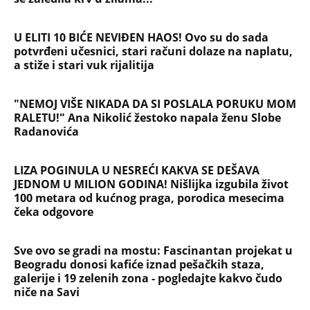
Preminula na licu mesta, istraga u
toku!
Briše holesterol i čuva zglobove: Ova
riba je 3 puta zdravija od lososa, ne
bacajte ulje iz konzerve
PEĐU JE ZBOG POROKA I ŽENA
OSTAVILA, A ONDA SE ZA 3 DANA
DESILO ČUDO! Jeftina stvar ga
IZLEČILA od ALKOHOLA