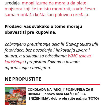
BEOGRAĐANKA DALA 100.000 EVRA ZA
STAN, A 1 STVAR NIKAKO NIJE JASNA:
Nezapamćen slučaj u Srbiji, nije ni došla po...
Bonus video:
02:02
STRUČNJAK OTKRIVA DA LI SE POMOĆU PAMETNIH BROJILA MOŽE
UŠTEDETI STRUJA: Omogćavaju dvosmerno merenje i precizniji su!