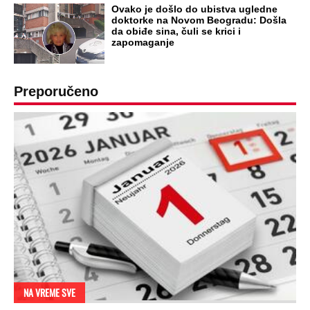
tako: "Ti si svoje srpsko izdala"
RAJ!
Žene u Srbiji su poludele za njima,
ogledaju se, bacaju pare: Ovde bunde
koštaju 100 evra, a neke i 2.000 dinara!