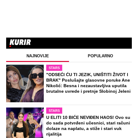
"Pljuskovi neće pomoći, rešenje nije u
Srbiji": Sovilj otkrio šta je potrebno da
se Dunav oporavi
"Mislio sam da je u autu": Žena izašla
do toaleta na hrvatskoj granici, muž je
zaboravio i otišao bez nje