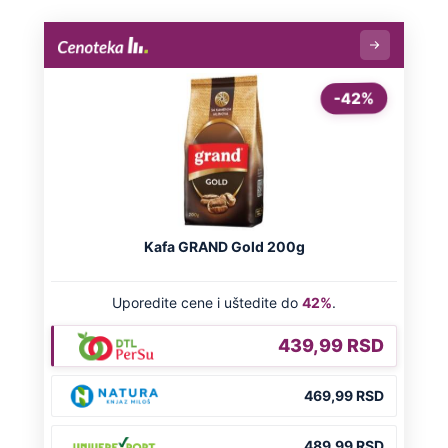
Ovo su neradni dani početkom 2026.
godine: Organizujte sebi mini odmor od
čak četiri slobodna dana
OD NAVODNOG HEROJA DO BRUTALNOG UBICE
GENERAL IVAN STRELJAO SRBE, A
HRVATI GA SLAVILI KAO HEROJA KNINA: