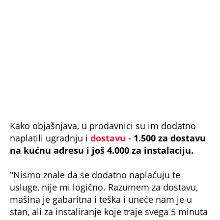
na kućnu adresu i još 4.000 za instalaciju.
"Nismo znale da se dodatno naplaćuju te
usluge, nije mi logično. Razumem za dostavu,
mašina je gabaritna i teška i uneće nam je u
stan, ali za instaliranje koje traje svega 5 minuta
još dodatnih 4.000, to mi je van pameti",
objašnjava sagovornica.
"Kada smo reagovale na uvećanu cifru,
prodavačica nas je zbunila ubedivši nas da mi
ne bismo umele same da je povežemo i da ako
ne umemo to da uradimo valjano, možemo
napraviti kvar. Posle smo videle da uz mašinu
dolazi i uputstvo za instaliranje, ali kasno...",
kaže.