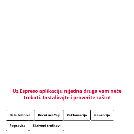
LIZA POGINULA U NESREĆI KAKVA SE DEŠAVA
JEDNOM U MILION GODINA! Nišlijka izgubila život
100 metara od kućnog praga, porodica mesecima
čeka odgovore
Sve ovo se gradi na mostu: Fascinantan projekat u
Beogradu donosi kafiće iznad pešačkih staza,
galerije i 19 zelenih zona - pogledajte kakvo čudo
niče na Savi
Srbiju prži paklena vrućina! Ovog datuma stiže
prvo osveženje, a onda obrt - Šokantna prognoza
Ivana Ristića za avgust
Žene u Srbiji u penziju sa 55 godina, muškarci sa
60: Paket tri zakonska predloga upućen resornom
ministarstvu