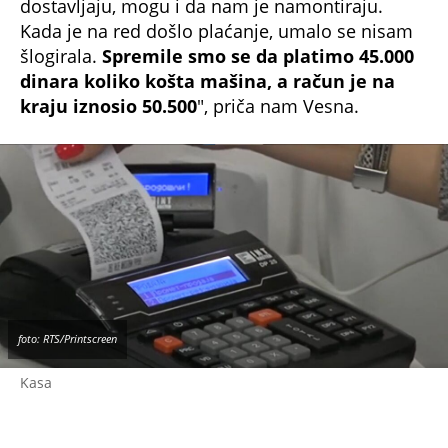
Kada je na red došlo plaćanje, umalo se nisam
šlogirala.
Spremile smo se da platimo 45.000
dinara koliko košta mašina, a račun je na
kraju iznosio 50.500
", priča nam Vesna.
foto: RTS/Printscreen
Kasa
Kako objašnjava, u prodavnici su im dodatno
naplatili ugradnju i
dostavu
-
1.500 za dostavu