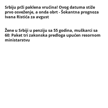
Jezivo priznanje osumnjičenog za
Dankino ubistvo: Telo u crnom džaku
doneo u dvorište, a onda preokret
SVE NAJČITANIJE VESTI