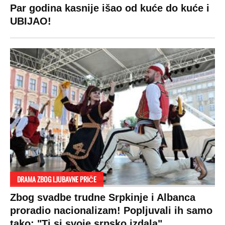
VESTI
SHOWBIZ
SPORT
VIRALNO
Politika
Rijaliti
Fudbal
Bizar
Društvo
Zvezde
Košarka
Svaštara
Hronika
Holivud
Tenis
Tiktok
Ekonomija
Kviz
Ostali sportovi
Beograd
Navijači
Zasadi drvo
Showtime
Kosovo
Sudbine
LIFESTYLE
SVET
MONDO INC.
Život
Planeta
Impressum
Stil
Globalno zagrevanje
Kontakt
Ljubav
Hrvatska
Marketing
Zdravlje
BiH
Politika o kolačićima
Hi-Tech
Crna Gora
Uslovi korišćenja
Kultura
Makedonija
Politika privatnosti
Auto
Privacy policy
Terms of service