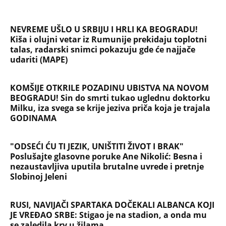
NAJČITANIJE
NAJNOVIJE
Evropa optužila Rusiju za važnu stvar
koja se tiče Irana: Znamo da to rade
Devojka se bacila sa 5. sprata
Filozofskog fakulteta u Beogradu: