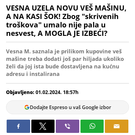
VESNA UZELA NOVU VEŠ MAŠINU,
A NA KASI ŠOK! Zbog "skrivenih
troškova" umalo nije pala u
nesvest, A MOGLA JE IZBEĆI?
Vesna M. saznala je prilikom kupovine veš
mašine treba dodati još par hiljada ukoliko
želi da joj ista bude dostavljena na kućnu
adresu i instalirana
Objavljeno:
01.02.2024. 18:57h
Jovana
Dodajte Espreso u vaš Google izbor
Vojinović