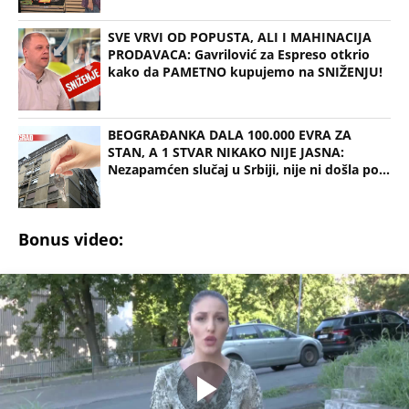
(Espreso / Jovana Nedeljković)
Uz Espreso aplikaciju nijedna druga vam neće
trebati. Instalirajte i proverite zašto!
Bela tehnika
Kućni uređaji
Reklamacija
Garancija
Popravka
Skriveni troškovi
NEVREME UŠLO U SRBIJU I HRLI KA BEOGRADU!
Kiša i olujni vetar iz Rumunije prekidaju toplotni
talas, radarski snimci pokazuju gde će najjače
udariti (MAPE)
KOMŠIJE OTKRILE POZADINU UBISTVA NA NOVOM