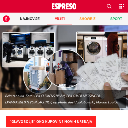
VESTI
NAJNOVIJE
SHOWBIZ
SPORT
Bela tehnika, Foto: EPA CLEMENS BILAN, EPA OMER MESSINGER,
EPAMAXIMILIAN VON LACHNER, ap photo david zalubowski, Marina Lopičić
"GLAVOBOLJE" OKO KUPOVINE NOVIH UREĐAJA