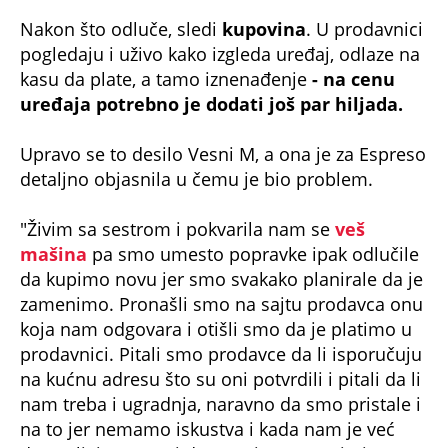
Nakon što odluče, sledi
kupovina
. U prodavnici
pogledaju i uživo kako izgleda uređaj, odlaze na
kasu da plate, a tamo iznenađenje
- na cenu
uređaja potrebno je dodati još par hiljada.
Upravo se to desilo Vesni M, a ona je za Espreso
detaljno objasnila u čemu je bio problem.
"Živim sa sestrom i pokvarila nam se
veš
mašina
pa smo umesto popravke ipak odlučile
da kupimo novu jer smo svakako planirale da je
zamenimo. Pronašli smo na sajtu prodavca onu
koja nam odgovara i otišli smo da je platimo u
prodavnici. Pitali smo prodavce da li isporučuju
na kućnu adresu što su oni potvrdili i pitali da li
nam treba i ugradnja, naravno da smo pristale i
na to jer nemamo iskustva i kada nam je već
dostavljaju, mogu i da nam je namontiraju.