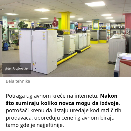
foto: Profimedia
Bela tehnika
Potraga uglavnom kreće na internetu.
Nakon
što sumiraju koliko novca mogu da izdvoje
,
potrošači krenu da listaju uređaje kod različitih
prodavaca, upoređuju cene i glavnom biraju
tamo gde je najjeftinije.