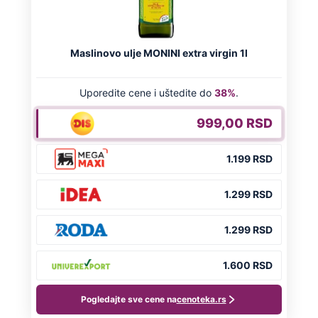
Preporučeno
NA VREME SVE
Ovo su neradni dani početkom 2026.
godine: Organizujte sebi mini odmor od
čak četiri slobodna dana