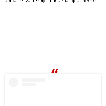
Прикажи ову објаву у апликацији Instagram