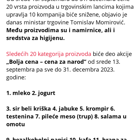
upravlja 10 kompanija biće snižene, objavio je
danas ministar trgovine Tomislav Momirović.
Među proizvodima su i namirnice, ali i
sredstva za higijenu.
Sledećih 20 kategorija proizvoda
biće deo akcije
„Bolja cena – cena za narod“
od srede 13.
septembra pa sve do 31. decembra 2023.
godine:
1. mleko 2. jogurt
3. sir beli kriška 4. jabuke 5. krompir 6.
testenina 7. pileće meso (trup) 8. salama u
omotu
9. bezalkoholni napici 10. kafa 11. hrana za