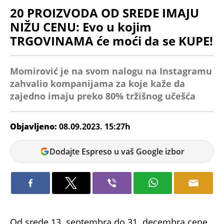
20 PROIZVODA OD SREDE IMAJU
NIŽU CENU: Evo u kojim
TRGOVINAMA će moći da se KUPE!
Momirović je na svom nalogu na Instagramu
zahvalio kompanijama za koje kaže da
zajedno imaju preko 80% tržišnog učešća
Objavljeno:
08.09.2023. 15:27h
Marina
Dodajte Espreso u vaš Google izbor
Letic
Od srede 13. septembra do 31. decembra cene
20 vrsta proizvoda u trgovinskim lancima kojima