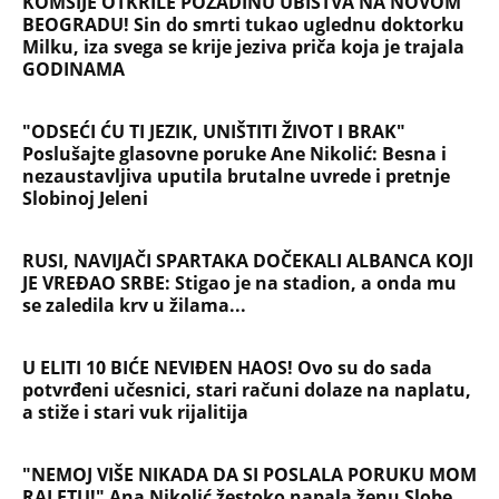
100 metara od kućnog praga, porodica mesecima
čeka odgovore
Sve ovo se gradi na mostu: Fascinantan projekat u
Beogradu donosi kafiće iznad pešačkih staza,
galerije i 19 zelenih zona - pogledajte kakvo čudo
niče na Savi
Srbiju prži paklena vrućina! Ovog datuma stiže
prvo osveženje, a onda obrt - Šokantna prognoza
Ivana Ristića za avgust
Žene u Srbiji u penziju sa 55 godina, muškarci sa
60: Paket tri zakonska predloga upućen resornom
ministarstvu