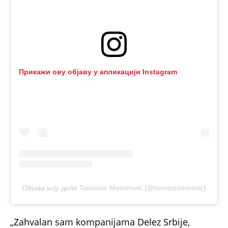
Објава коју дели Tomislav Momirović (@tomamomirovic)
„Zahvalan sam kompanijama Delez Srbije,
Merkator S, DTL sa svim svojim članicama, LIDL
Srbija, UniverEksport, DIS, Metro, Domaća
trgovina – Aroma, AMAN, GOMEKS, koje zajedno
imaju preko 80% tržišnog učešća i sa kojima
smo zajedničkim naporima uspeli da za 20
izuzetno važnih proizvoda koje koriste praktično
sva domaćinstva u našoj zemlji omogućimo
cene koje će biti značajno snižene. Ovde je reč o
kompanijama koje su investirale više stotina
miliona evra u našu zemlju i koje zapošljavaju
desetine hiljada ljudi u Srbiji.
Ove kompanije
nikada nisu kasnile u izmirivanju svojih