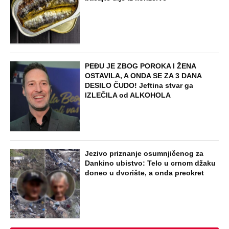
NAJNOVIJE
POPULARNO
STARS
"ODSEĆI ĆU TI JEZIK, UNIŠTITI ŽIVOT I
BRAK" Poslušajte glasovne poruke Ane
Nikolić: Besna i nezaustavljiva uputila
brutalne uvrede i pretnje Slobinoj Jeleni
STARS
U ELITI 10 BIĆE NEVIĐEN HAOS! Ovo su
do sada potvrđeni učesnici, stari računi
dolaze na naplatu, a stiže i stari vuk
rijalitija
EXTERNAL ARTICLES