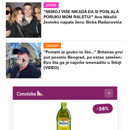
"Pljuskovi neće pomoći, rešenje nije u
Srbiji": Sovilj otkrio šta je potrebno da
se Dunav oporavi
"Mislio sam da je u autu": Žena izašla
do toaleta na hrvatskoj granici, muž je
zaboravio i otišao bez nje
Ovako je došlo do ubistva ugledne
doktorke na Novom Beogradu: Došla
da obiđe sina, čuli se krici i
zapomaganje