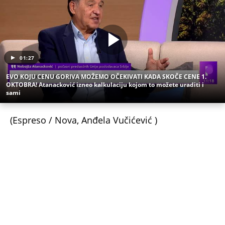
Uz Espreso aplikaciju nijedna druga vam neće
trebati. Instalirajte i proverite zašto!
Bolja cena – cena za narod
Namirnice
Cene
Pojeftinjenje
Trgovinski lanci
NEVREME UŠLO U SRBIJU I HRLI KA BEOGRADU!
Kiša i olujni vetar iz Rumunije prekidaju toplotni
talas, radarski snimci pokazuju gde će najjače
udariti (MAPE)
KOMŠIJE OTKRILE POZADINU UBISTVA NA NOVOM
BEOGRADU! Sin do smrti tukao uglednu doktorku
Milku, iza svega se krije jeziva priča koja je trajala
GODINAMA