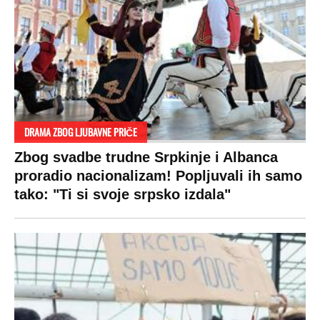
SPREMITE SE
Za posnu slavsku trpezu ove godine treba
izdvojiti ozbiljnu sumu novca: Nečija cela
plata ode na svega 20 gostiju
VESTI
SHOWBIZ
SPORT
VIRALNO
Politika
Rijaliti
Fudbal
Bizar
Društvo
Zvezde
Košarka
Svaštara