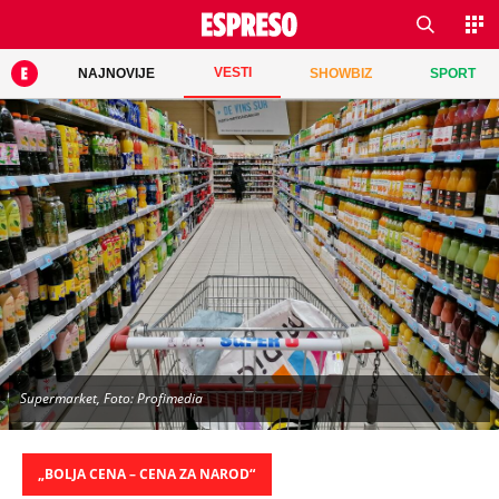
VESTI
NAJNOVIJE
SHOWBIZ
SPORT
Supermarket, Foto: Profimedia
„BOLJA CENA – CENA ZA NAROD“