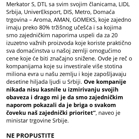
obaveza i drago mi je da smo zajedničkim
naporom pokazali da je briga o svakom
čoveku naš zajednički prioritet“
, naveo je
ministar trgovine Srbije.
NE PROPUSTITE
'KROMPIR 60 DINARA, JOGURT 134, KAFA 89,
SOK OD JABUKE 80' Evo kada se kreće sa
NIŽIM CENAMA, imaće posebnu oznaku
NOVI UDAR NA DŽEPOVE SRPSKIH
POTROŠAČA: Imate 10 dana da kupite meso
dok cene ne odlete u nebo, IZAŠLO
UPOZORENJE
ODLUKA O MANJIM CENAMA HRANE DANAS
U PODNE: Evo šta bi sve moglo da bude
jeftinije, a uvodi se i JEDNA NOVINA