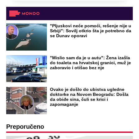
OD NAVODNOG HEROJA DO BRUTALNOG UBICE
GENERAL IVAN STRELJAO SRBE, A
HRVATI GA SLAVILI KAO HEROJA KNINA:
Par godina kasnije išao od kuće do kuće i
UBIJAO!