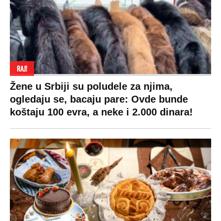
Hronika
Holivud
Tenis
Tiktok
Ekonomija
Kviz
Ostali sportovi
Beograd
Navijači
Zasadi drvo
Showtime
Kosovo
Sudbine
LIFESTYLE
SVET
MONDO INC.
Život
Planeta
Impressum
Stil
Globalno zagrevanje
Kontakt
Ljubav
Hrvatska
Marketing
Zdravlje
BiH
Politika o kolačićima
Hi-Tech
Crna Gora
Uslovi korišćenja
Kultura
Makedonija
Politika privatnosti
Auto
Privacy policy
Terms of service
Prijatelji sajta