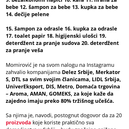
bebe 12. šampon za bebe 13. kupka za bebe
14. dečije pelene
15. šampon za odrasle 16. kupka za odrasle
17. toalet papir 18. higijenski ulošci 19.
deterdžent za pranje sudova 20. deterdžent
za pranje veša
Momirović je na svom nalogu na Instagramu
zahvalio kompanijama
Delez Srbije, Merkator
S, DTL sa svim svojim članicama, LIDL Srbija,
UniverEksport, DIS, Metro, Domaća trgovina
– Aroma, AMAN, GOMEKS, za koje kaže da
zajedno imaju preko 80% tržišnog učešća.
Sa njima je, navodi, postognut dogovor da za 20
proizvoda
koje koriste praktično sva
domaćinstva u Srblji – budu značajno snižene.