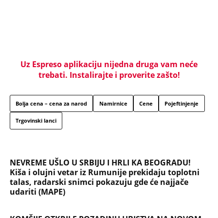
"ODSEĆI ĆU TI JEZIK, UNIŠTITI ŽIVOT I BRAK"
Poslušajte glasovne poruke Ane Nikolić: Besna i
nezaustavljiva uputila brutalne uvrede i pretnje
Slobinoj Jeleni
RUSI, NAVIJAČI SPARTAKA DOČEKALI ALBANCA KOJI
JE VREĐAO SRBE: Stigao je na stadion, a onda mu
se zaledila krv u žilama...
U ELITI 10 BIĆE NEVIĐEN HAOS! Ovo su do sada
potvrđeni učesnici, stari računi dolaze na naplatu,
a stiže i stari vuk rijalitija
"NEMOJ VIŠE NIKADA DA SI POSLALA PORUKU MOM
RALETU!" Ana Nikolić žestoko napala ženu Slobe
Radanovića
LIZA POGINULA U NESREĆI KAKVA SE DEŠAVA
JEDNOM U MILION GODINA! Nišlijka izgubila život