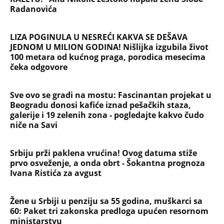
NAJČITANIJE
NAJNOVIJE
Evropa optužila Rusiju za važnu stvar
koja se tiče Irana: Znamo da to rade
Devojka se bacila sa 5. sprata
Filozofskog fakulteta u Beogradu:
Preminula na licu mesta, istraga u
toku!