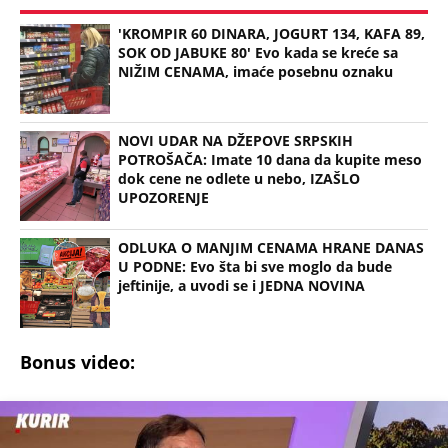
Bonus video:
01:27
EVO KOJU CENU GORIVA MOŽEMO OČEKIVATI KADA SKOČE CENE 1.
OKTOBRA! Atanacković izneo kalkulaciju kojom to možete uraditi i
sami
(Espreso / Nova, Anđela Vučićević )