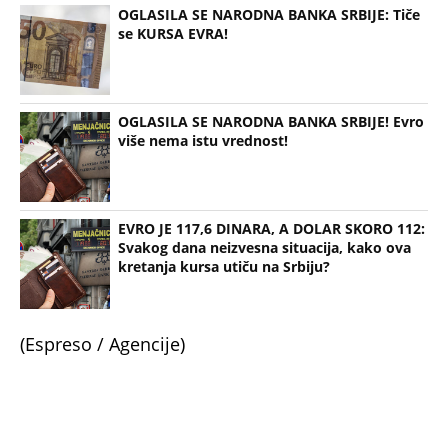
se KURSA EVRA!
OGLASILA SE NARODNA BANKA SRBIJE! Evro
više nema istu vrednost!
EVRO JE 117,6 DINARA, A DOLAR SKORO 112:
Svakog dana neizvesna situacija, kako ova
kretanja kursa utiču na Srbiju?
(Espreso / Agencije)
Uz Espreso aplikaciju nijedna druga vam neće
trebati. Instalirajte i proverite zašto!