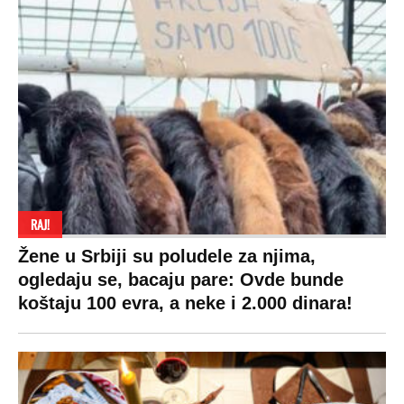
SPREMITE SE
Za posnu slavsku trpezu ove godine treba
izdvojiti ozbiljnu sumu novca: Nečija cela
plata ode na svega 20 gostiju
VESTI
SHOWBIZ
SPORT
VIRALNO
Politika
Rijaliti
Fudbal
Bizar
Društvo
Zvezde
Košarka
Svaštara
Hronika
Holivud
Tenis
Tiktok
Ekonomija
Kviz
Ostali sportovi
Beograd
Navijači