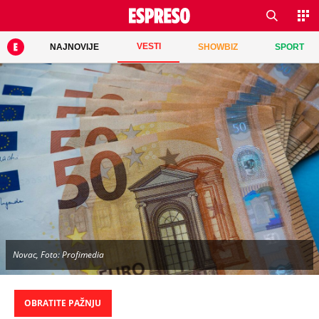
VESTI
NAJNOVIJE
SHOWBIZ
SPORT
Novac, Foto: Profimedia
OBRATITE PAŽNJU