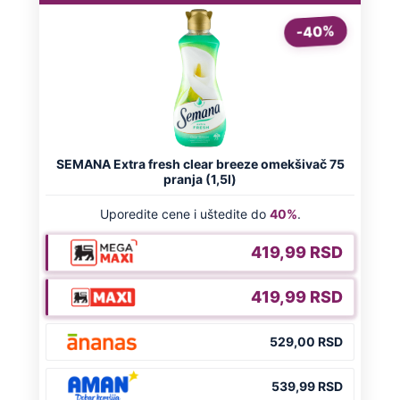
Virus za koji nema ni leka ni vakcine
kosi po Evropi: Najkritičnije u Grčkoj i
Italiji, prvi teški slučajevi i u Srbiji
Naneli mu povrede po genitalijama i
telu, pa ga ugušili krpom: Otkriveni svi
jezivi detalji mučenja ubijenog
Radivoja
Misterija Lokerbija: Avion sa 270 ljudi
se raspao u vazduhu, poginuli svi
putnici, tela ostala rasuta po ulicama
Preporučeno