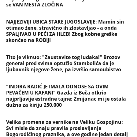
"INDIRA RADIĆ JE IMALA ODNOSE SA OVIM
PEVAČEM U KAFANI" Gazda iz Beča otkrio
najprljavije estradne tajne: Zmijanac mi je ostala
dužna za kiriju 250.000
Velika promena za vernike na Veliku Gospojinu:
Svi misle da znaju pravila proslavljanja
Bogorodičinog praznika, a ove godine jedan detalj
menja sve
OGLASIO SE RALE NAKON ANINIH JAVNIH PRETNJI
JELENI! Stao u odbranu žene Slobe Radanovića:
Ana nije u pravu, između Jelene i mene nikada
ništa nije bilo osim...
Užas na Zlatiboru: Gosti otkazuju smeštaj,
prevremeno napuštaju aprtmane, a u radnjama -
HAOS!