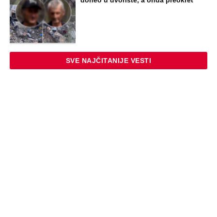
NAJNOVIJE
POPULARNO
ZABAVA
Tito je viknuo: "Zaustavite tog ludaka!"
Brozov general pred svima optužio
Stambolića da je ljubavnik njegove
žene, pa izvršio samoubistvo
STARS
"INDIRA RADIĆ JE IMALA ODNOSE SA
OVIM PEVAČEM U KAFANI" Gazda iz
Beča otkrio najprljavije estradne tajne:
Zmijanac mi je ostala dužna za kiriju
250.000
STARS
OGLASIO SE RALE NAKON ANINIH
JAVNIH PRETNJI JELENI! Stao u
odbranu žene Slobe Radanovića: Ana
nije u pravu, između Jelene i mene