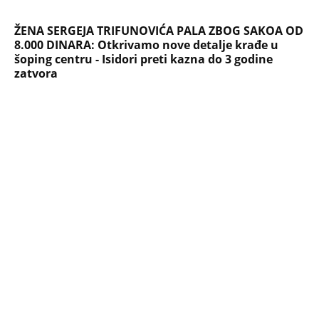
NAJČITANIJE
NAJNOVIJE
Evropa optužila Rusiju za važnu stvar
koja se tiče Irana: Znamo da to rade
Devojka se bacila sa 5. sprata
Filozofskog fakulteta u Beogradu:
Preminula na licu mesta, istraga u
toku!
Briše holesterol i čuva zglobove: Ova