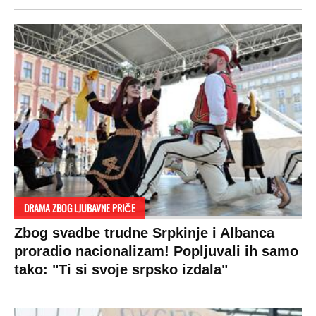
RAJ!
Žene u Srbiji su poludele za njima,
ogledaju se, bacaju pare: Ovde bunde
koštaju 100 evra, a neke i 2.000 dinara!