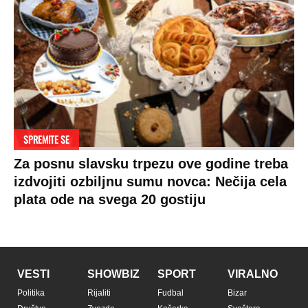
Zasadi drvo
Showtime
Kosovo
Sudbine
LIFESTYLE
SVET
MONDO INC.
Život
Planeta
Impressum
Stil
Globalno zagrevanje
Kontakt
Ljubav
Hrvatska
Marketing
Zdravlje
BiH
Politika o kolačićima
Hi-Tech
Crna Gora
Uslovi korišćenja
Kultura
Makedonija
Politika privatnosti
Auto
Privacy policy
Terms of service
Prijatelji sajta