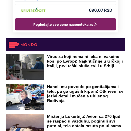
NA VREME SVE
Ovo su neradni dani početkom 2026.
godine: Organizujte sebi mini odmor od
čak četiri slobodna dana