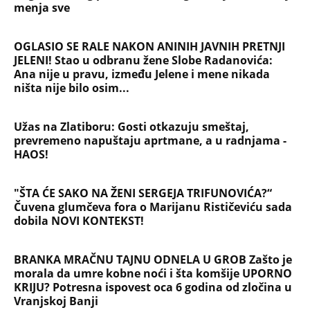
"ŠTA ĆE SAKO NA ŽENI SERGEJA TRIFUNOVIĆA?“
Čuvena glumčeva fora o Marijanu Rističeviću sada
dobila NOVI KONTEKST!
BRANKA MRAČNU TAJNU ODNELA U GROB Zašto je
morala da umre kobne noći i šta komšije UPORNO
KRIJU? Potresna ispovest oca 6 godina od zločina u
Vranjskoj Banji
ŽENA SERGEJA TRIFUNOVIĆA PALA ZBOG SAKOA OD
8.000 DINARA: Otkrivamo nove detalje krađe u
šoping centru - Isidori preti kazna do 3 godine
zatvora