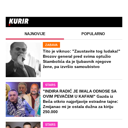
nikada ništa nije bilo osim...
STARS
ŽENA SERGEJA TRIFUNOVIĆA PALA
ZBOG SAKOA OD 8.000 DINARA:
Otkrivamo nove detalje krađe u šoping
centru - Isidori preti kazna do 3 godine
zatvora
EXTERNAL ARTICLES
Marijanu je otac poslao u manastir
zajedno sa delom nasledstva: 14 godina
bila zazidana u sobici, ali je u tajnosti
decu rađala