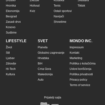
Pratite nas na:
Copyright © Espreso.co.rs 2026. Sva prava zadržana. Mondo inc.