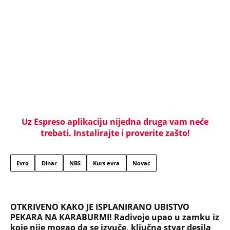
Evro
Dinar
NBS
Kurs evra
Novac
OTKRIVENO KAKO JE ISPLANIRANO UBISTVO
PEKARA NA KARABURMI! Radivoje upao u zamku iz
koje nije mogao da se izvuče, ključna stvar desila
se VAN MESTA ZLOČINA
NAJJEZIVIJI UBICA STARE JUGOSLAVIJE: Mamin sin
otimao žene, stravično ih zlostavljao - a onda
SPALJIVAO U PEĆI ZA HLEB! Zbog kobne greške
skončao na ROBIJI
Tito je viknuo: "Zaustavite tog ludaka!" Brozov
general pred svima optužio Stambolića da je
ljubavnik njegove žene, pa izvršio samoubistvo