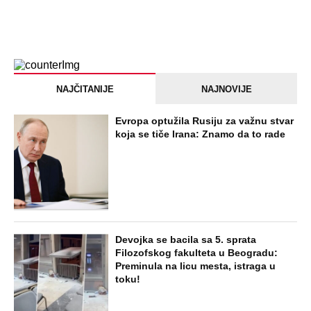
riba je 3 puta zdravija od lososa, ne
bacajte ulje iz konzerve
PEĐU JE ZBOG POROKA I ŽENA
OSTAVILA, A ONDA SE ZA 3 DANA
DESILO ČUDO! Jeftina stvar ga
IZLEČILA od ALKOHOLA
Jezivo priznanje osumnjičenog za
Dankino ubistvo: Telo u crnom džaku
doneo u dvorište, a onda preokret