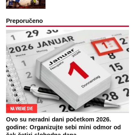
OD NAVODNOG HEROJA DO BRUTALNOG UBICE
GENERAL IVAN STRELJAO SRBE, A
HRVATI GA SLAVILI KAO HEROJA KNINA:
Par godina kasnije išao od kuće do kuće i
UBIJAO!