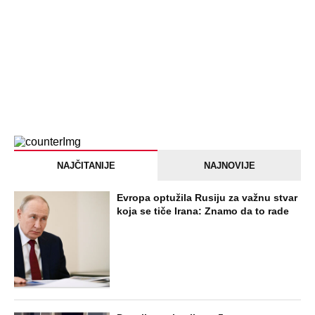
OSTAVILA, A ONDA SE ZA 3 DANA
DESILO ČUDO! Jeftina stvar ga
IZLEČILA od ALKOHOLA
Jezivo priznanje osumnjičenog za
Dankino ubistvo: Telo u crnom džaku
doneo u dvorište, a onda preokret
SVE NAJČITANIJE VESTI