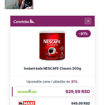
Dunav kod Prahova promenio lični
opis i otkrio ratne tajne: "Ovde plovim
žmureći, ali sada je opasno" (Video)
Poznato kada se završava toplotni
talas: Prognoza RHMZ-a do kraja
avgusta, evo koliko ćemo čekati na
osveženje
Preporučeno