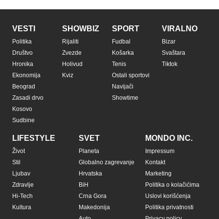
Copyright © Espreso.co.rs 2026. Sva prava zadržana. Mondo inc.