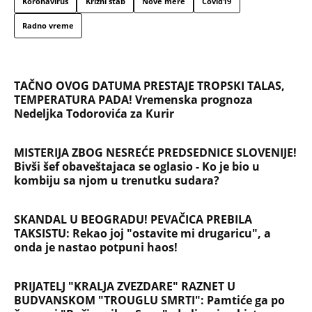
DIGLI GLAVU I NEĆE DA ĆUTE" Vučić o užasnim
scenama ustaškog slavlja u Hrvatskoj i napadima
na njega
"PUSTI ME MAMA, MRTAV SAM..." Srceparajuća
ispovest majke našeg muzičara koji je poginuo u
saobraćajci: Svi unutrašnji organi su bili oštećeni...
Danijela je sa drugaricom krenula na jezero, pa
nestala bez traga: 2 godine kasnije nalaze ih u
pećini, a priča o tome šta im se desilo je nešto
najstrašnije
TOP 10 PESAMA KOJE JE DINO MERLIN "POZAJMIO"!
Zgrnuo lovu na hitovima, a sada DRUGIMA
NAPLAĆUJE AUTORSKA PRAVA
"AKO BUDE POTREBE - BIĆE OPET 'OLUJA'!" Hrvatski
ministar zapretio Srbiji i Vučiću sa N1: "Oluja" je
najblistaviji deo hrvatske prošlosti (VIDEO)