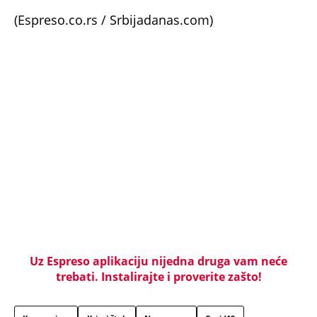
TAČNO OVOG DATUMA PRESTAJE TROPSKI TALAS,
TEMPERATURA PADA! Vremenska prognoza
Nedeljka Todorovića za Kurir
MISTERIJA ZBOG NESREĆE PREDSEDNICE SLOVENIJE!
Bivši šef obaveštajaca se oglasio - Ko je bio u
kombiju sa njom u trenutku sudara?
SKANDAL U BEOGRADU! PEVAČICA PREBILA
TAKSISTU: Rekao joj "ostavite mi drugaricu", a
onda je nastao potpuni haos!
PRIJATELJ "KRALJA ZVEZDARE" RAZNET U
BUDVANSKOM "TROUGLU SMRTI": Pamtiće ga po
čuvenoj "Bačimo ih u Savu", da li ga je ubistvo
"crvene beretke" koštalo života?
"U ŠOKU SU ZBOG ONOGA ŠTO SU VIDELI, SRBI SU