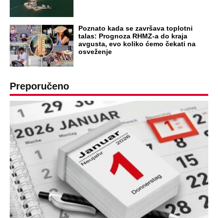
OD NAVODNOG HEROJA DO BRUTALNOG UBICE
GENERAL IVAN STRELJAO SRBE, A
HRVATI GA SLAVILI KAO HEROJA KNINA:
Par godina kasnije išao od kuće do kuće i
UBIJAO!