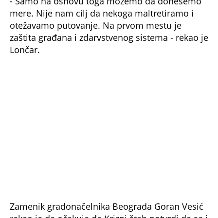
mere. Nije nam cilj da nekoga maltretiramo i
otežavamo putovanje. Na prvom mestu je
zaštita građana i zdarvstvenog sistema - rekao je
Lončar.
Zamenik gradonačelnika Beograda Goran Vesić
rekao je da očekuje da Krizni štab potvrdi da se i
posle 11. janura nastavi isti režim rada privrede,
odnosno da objekti nastave da rade do 20 sati.
Kako kaže, tokom ove nedelje sastaće se u
Privrednoj komori Srbije sa predstavnicima ove
organizacije, kako bi predložili novo ublažavanje
mera Kriznom štabu, čim počne masovna
imunizacija.
- Prošlo je devet dana od proslave Nove godine
i nije došlo do značajnijeg porasta broja
zaraženih što je posledica discipline koju su za