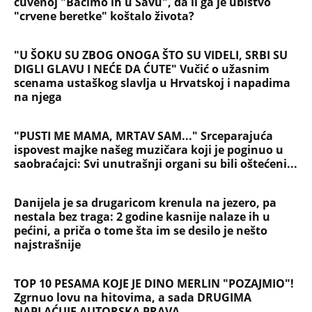
Na koji način će biti isplaćena državna pomoć? Evo
šta se dešava sa računima penzionera i korisnika
socijalne pomoći, a šta sa punolenim građanima u
septembru
NAJČITANIJE
NAJNOVIJE
Evropa optužila Rusiju za važnu stvar
koja se tiče Irana: Znamo da to rade