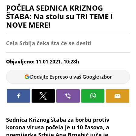
POČELA SEDNICA KRIZNOG
ŠTABA: Na stolu su TRI TEME I
NOVE MERE!
Cela Srbija čeka šta će se desiti
Objavljeno:
11.01.2021. 10:28h
Ana
Dodajte Espreso u vaš Google izbor
Petrović
Sednica Kriznog štaba za borbu protiv
korona virusa počela je u 10 časova, a
premijerka Srbije Ana Brnabić juče je
najavila šta će biti na dnevnom redu.