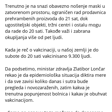
Trenutno je na snazi obavezno nošenje maski u
zatvorenom prostoru, ograničen rad prodavnica
prehrambenih proizvoda do 21 sat, dok
ugostiteljski objekti, tržni centri i ostalu mogu
da rade do 20 sati. Takođe važi i zabrana
okupljanja više od pet ljudi.
Kada je reč o vakcinaciji, u našoj zemlji je do
subote do 20 sati vakcinisano 9.300 ljudi.
Da podsetimo, ministar zdravlja Zlatibor Lončar
rekao je da epidemiološka situacija diktira mere
i da sve zavisi koliko danas i sutra bude
pregleda i novozaraženih, zatim kakva je
trenutna popunjenost bolnica i kakav je obuhvat
vakcinacijom.
- Samo na osnovu toga možemo da donesemo