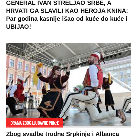
RAJ!
Žene u Srbiji su poludele za njima,
ogledaju se, bacaju pare: Ovde bunde
koštaju 100 evra, a neke i 2.000 dinara!
SPREMITE SE
Za posnu slavsku trpezu ove godine treba