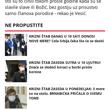
KRIZNI ŠTAB ZASEDA U PONEDELJAK: 3 mere
su na stolu, BRNABIĆKA PRIČALA O SVEMU
TOME
(Espreso.co.rs / Srbijadanas.com)
Uz Espreso aplikaciju nijedna druga vam neće
trebati. Instalirajte i proverite zašto!
Koronavirus
Krizni štab
Nove mere
Covid19
Radno vreme