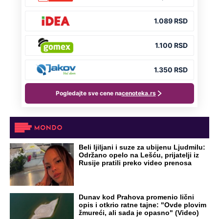
NA VREME SVE
Ovo su neradni dani početkom 2026.
godine: Organizujte sebi mini odmor od
čak četiri slobodna dana