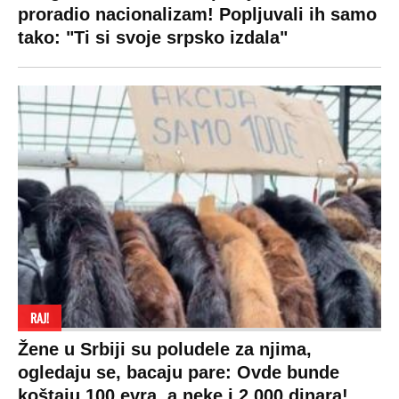
izdvojiti ozbiljnu sumu novca: Nečija cela
plata ode na svega 20 gostiju
VESTI
SHOWBIZ
SPORT
VIRALNO
Politika
Rijaliti
Fudbal
Bizar
Društvo
Zvezde
Košarka
Svaštara
Hronika
Holivud
Tenis
Tiktok
Ekonomija
Kviz
Ostali sportovi
Beograd
Navijači
Zasadi drvo
Showtime
Kosovo
Sudbine
LIFESTYLE
SVET
MONDO INC.
Život
Planeta
Impressum
Stil
Globalno zagrevanje
Kontakt