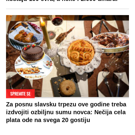
Ljubav
Hrvatska
Marketing
Zdravlje
BiH
Politika o kolačićima
Hi-Tech
Crna Gora
Uslovi korišćenja
Kultura
Makedonija
Politika privatnosti
Auto
Privacy policy
Terms of service
Prijatelji sajta
Pratite nas na: