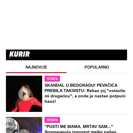
ZABAVA
Žena i ćerka nestale bez traga dok je
muž bio na poslu: Kad su telo pronašli
na deponiji, slučaj je dobio šok obrt