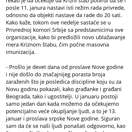
Novu godinu pokazali, kako građanke i građani
Beograda, tako i ugostitelji. U januaru postoji
samo jedan dan kada možemo da očekujemo
potencijalno veće okupljanje ljudi, a to je 13.
januar i proslava srpske Nove godine. Siguran
sam da će se naši ljudi ponašati odgovorno, kao
što su to činili tokom prošle godine kada su se
slavile slave ili Božić, bez gostiju uz prisustvo
samo članova porodice - rekao je Vesić.
NE PROPUSTITE
KRIZNI ŠTAB DANAS U 10 SATI DONOSI
NOVE MERE? Cela Srbija čeka šta će se desiti
KRIZNI ŠTAB ZASEDA SUTRA U 10 UJUTRU!
Znaće se sledeći koraci u borbi protiv
korone