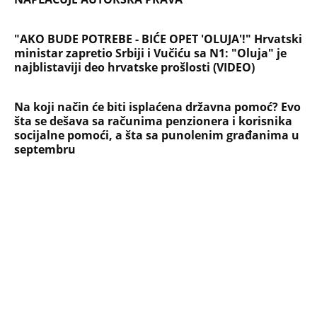
Devojka se bacila sa 5. sprata
Filozofskog fakulteta u Beogradu:
Preminula na licu mesta, istraga u
toku!
Briše holesterol i čuva zglobove: Ova
riba je 3 puta zdravija od lososa, ne
bacajte ulje iz konzerve
PEĐU JE ZBOG POROKA I ŽENA