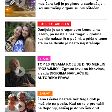
Beli ljiljani i suze za ubijenu Ljudmilu:
Održano opelo na Lešću, prijatelji iz
Rusije pratili preko video prenosa