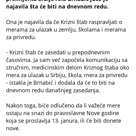
Ona je najavila da će Krizni štab raspravljati o
merama za ulazak u zemlju, školama i merama
za privredu.
- Krizni štab će zasedati u prepodnevnim
časovima. Ja sam već započela komunikaciju sa
stručnim, medicinskim delom Kriznog štaba oko
mera za ulazak u Srbiju, škola, mera za privredu
- istakla je Brnabić i dodala da će to biti na
dnevnom redu današnjeg zasedanja.
Nakon toga, biće odlučeno da li važeće mere
ostaju na snazi do pravoslavne Nove godine
koja se proslavlja 13. janura, ili će biti donete
nove.