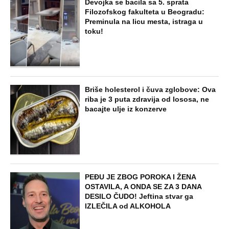
NAJNOVIJE
POPULARNO
STARS
SKANDAL U BEOGRADU! PEVAČICA
PREBILA TAKSISTU: Rekao joj "ostavite
mi drugaricu", a onda je nastao potpuni
haos!