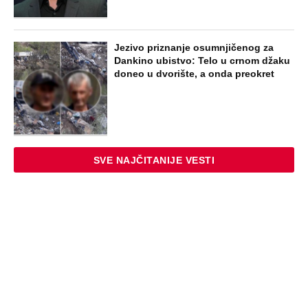
STARS
"PUSTI ME MAMA, MRTAV SAM..."
Srceparajuća ispovest majke našeg
muzičara koji je poginuo u saobraćajci:
Svi unutrašnji organi su bili oštećeni...
EXTERNAL ARTICLES
Danijela je sa drugaricom krenula na
jezero, pa nestala bez traga: 2 godine
kasnije nalaze ih u pećini, a priča o tome
šta im se desilo je nešto najstrašnije
STARS
TOP 10 PESAMA KOJE JE DINO MERLIN
"POZAJMIO"! Zgrnuo lovu na hitovima,
a sada DRUGIMA NAPLAĆUJE
AUTORSKA PRAVA