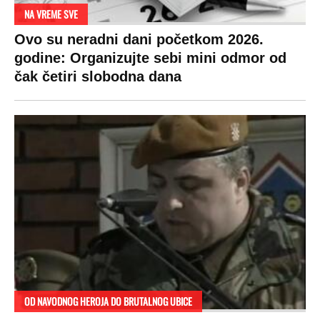
DRAMA ZBOG LJUBAVNE PRIČE
Zbog svadbe trudne Srpkinje i Albanca
proradio nacionalizam! Popljuvali ih samo
tako: "Ti si svoje srpsko izdala"