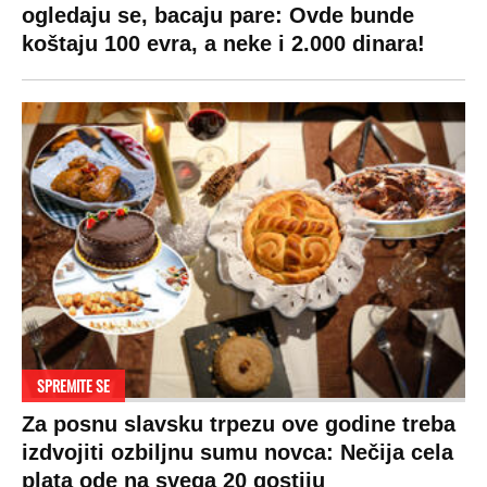
ogledaju se, bacaju pare: Ovde bunde
koštaju 100 evra, a neke i 2.000 dinara!
SPREMITE SE
Za posnu slavsku trpezu ove godine treba
izdvojiti ozbiljnu sumu novca: Nečija cela
plata ode na svega 20 gostiju