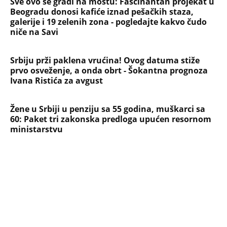
Sve ovo se gradi na mostu: Fascinantan projekat u
Beogradu donosi kafiće iznad pešačkih staza,
galerije i 19 zelenih zona - pogledajte kakvo čudo
niče na Savi
Srbiju prži paklena vrućina! Ovog datuma stiže
prvo osveženje, a onda obrt - Šokantna prognoza
Ivana Ristića za avgust
Žene u Srbiji u penziju sa 55 godina, muškarci sa
60: Paket tri zakonska predloga upućen resornom
ministarstvu