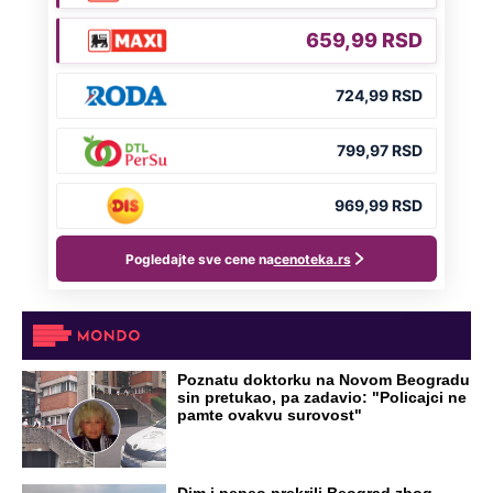
Poznatu doktorku na Novom Beogradu
sin pretukao, pa zadavio: "Policajci ne
pamte ovakvu surovost"
Dim i pepeo prekrili Beograd zbog