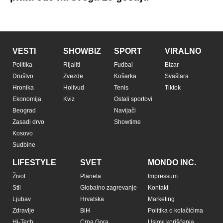
VESTI
SHOWBIZ
SPORT
VIRALNO
Politika
Rijaliti
Fudbal
Bizar
Društvo
Zvezde
Košarka
Svaštara
Hronika
Holivud
Tenis
Tiktok
Ekonomija
Kviz
Ostali sportovi
Beograd
Navijači
Zasadi drvo
Showtime
Kosovo
Sudbine
LIFESTYLE
SVET
MONDO INC.
Život
Planeta
Impressum
Stil
Globalno zagrevanje
Kontakt
Ljubav
Hrvatska
Marketing
Zdravlje
BiH
Politika o kolačićima
Hi-Tech
Crna Gora
Uslovi korišćenja