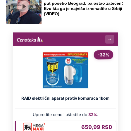
put posetio Beograd, pa ostao zatečen:
Evo šta ga je najviše iznenadilo u Srbiji
(VIDEO)