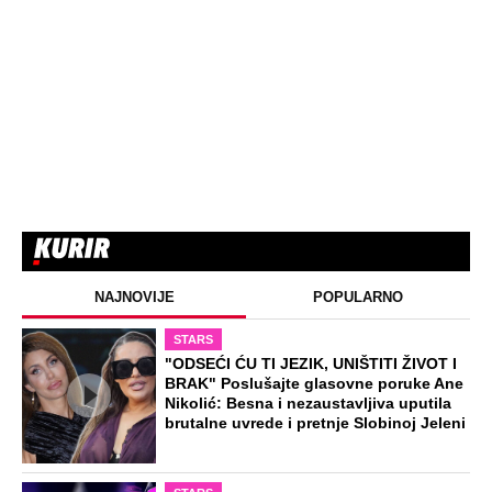
NAJNOVIJE
POPULARNO
STARS
"ODSEĆI ĆU TI JEZIK, UNIŠTITI ŽIVOT I
BRAK" Poslušajte glasovne poruke Ane
Nikolić: Besna i nezaustavljiva uputila
brutalne uvrede i pretnje Slobinoj Jeleni