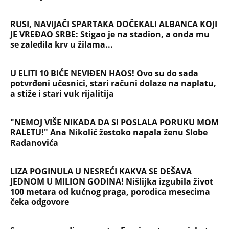
RUSI, NAVIJAČI SPARTAKA DOČEKALI ALBANCA KOJI
JE VREĐAO SRBE: Stigao je na stadion, a onda mu
se zaledila krv u žilama...
U ELITI 10 BIĆE NEVIĐEN HAOS! Ovo su do sada
potvrđeni učesnici, stari računi dolaze na naplatu,
a stiže i stari vuk rijalitija
"NEMOJ VIŠE NIKADA DA SI POSLALA PORUKU MOM
RALETU!" Ana Nikolić žestoko napala ženu Slobe
Radanovića
LIZA POGINULA U NESREĆI KAKVA SE DEŠAVA
JEDNOM U MILION GODINA! Nišlijka izgubila život
100 metara od kućnog praga, porodica mesecima
čeka odgovore