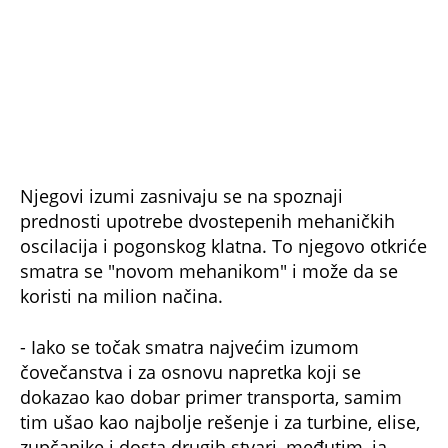
Njegovi izumi zasnivaju se na spoznaji
prednosti upotrebe dvostepenih mehaničkih
oscilacija i pogonskog klatna. To njegovo otkriće
smatra se "novom mehanikom" i može da se
koristi na milion načina.
- Iako se točak smatra najvećim izumom
čovečanstva i za osnovu napretka koji se
dokazao kao dobar primer transporta, samim
tim ušao kao najbolje rešenje i za turbine, elise,
zupčanike i dosta drugih stvari, međutim, ja