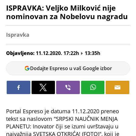
ISPRAVKA: Veljko Milković nije
nominovan za Nobelovu nagradu
Ispravka
Objavljeno:
11.12.2020. 17:22h
13:35h
Tamara
Dodajte Espreso u vaš Google izbor
Marić
Portal Espreso je datuma 11.12.2020 preneo
tekst sa naslovom "SRPSKI NAUČNIK MENJA
PLANETU: Inovator čiji se izumi uvrštavaju u
najvažnija SVETSKA OTKRIĆA! (FOTO)", koji je