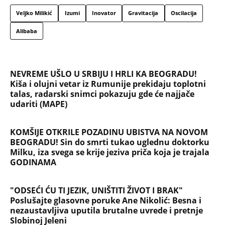
Veljko Milikić
Izumi
Inovator
Gravitacija
Oscilacija
Alibaba
NEVREME UŠLO U SRBIJU I HRLI KA BEOGRADU!
Kiša i olujni vetar iz Rumunije prekidaju toplotni
talas, radarski snimci pokazuju gde će najjače
udariti (MAPE)
KOMŠIJE OTKRILE POZADINU UBISTVA NA NOVOM
BEOGRADU! Sin do smrti tukao uglednu doktorku
Milku, iza svega se krije jeziva priča koja je trajala
GODINAMA
"ODSEĆI ĆU TI JEZIK, UNIŠTITI ŽIVOT I BRAK"
Poslušajte glasovne poruke Ane Nikolić: Besna i
nezaustavljiva uputila brutalne uvrede i pretnje
Slobinoj Jeleni