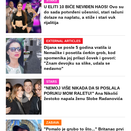
STARS
U ELITI 10 BIĆE NEVIĐEN HAOS! Ovo su
do sada potvrđeni učesnici, stari računi
dolaze na naplatu, a stiže i stari vuk
rijalitija
EXTERNAL ARTICLES
Dijana se posle 5 godina vratila iz
Nemačke i posetila ćerkin grob, kod
spomenika joj prilazi čovek i govori:
"Znam devojku sa slike, udala se
nedavno"
STARS
"NEMOJ VIŠE NIKADA DA SI POSLALA
PORUKU MOM RALETU!" Ana Nikolić
žestoko napala ženu Slobe Radanovića
ZABAVA
"Pomalo je grubo to što..." Britanac prvi