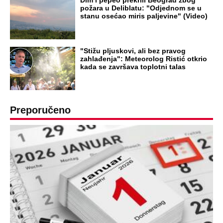
požara u Deliblatu: "Odjednom se u
stanu osećao miris paljevine" (Video)
"Stižu pljuskovi, ali bez pravog
zahlađenja": Meteorolog Ristić otkrio
kada se završava toplotni talas
Preporučeno