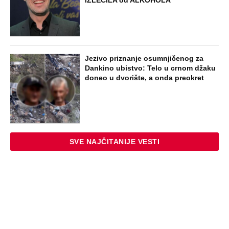
Jezivo priznanje osumnjičenog za
Dankino ubistvo: Telo u crnom džaku
doneo u dvorište, a onda preokret
SVE NAJČITANIJE VESTI