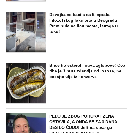
Devojka se bacila sa 5. sprata
Filozofskog fakulteta u Beogradu:
Preminula na licu mesta, istraga u
toku!
Briše holesterol i čuva zglobove: Ova
riba je 3 puta zdravija od lososa, ne
bacajte ulje iz konzerve
PEĐU JE ZBOG POROKA I ŽENA
OSTAVILA, A ONDA SE ZA 3 DANA
DESILO ČUDO! Jeftina stvar ga
IZLEČILA od ALKOHOLA