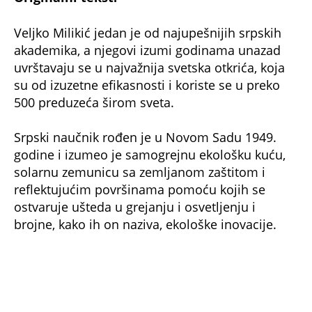
Veljko Milikić jedan je od najupešnijih srpskih
akademika, a njegovi izumi godinama unazad
uvrštavaju se u najvažnija svetska otkrića, koja
su od izuzetne efikasnosti i koriste se u preko
500 preduzeća širom sveta.
Srpski naučnik rođen je u Novom Sadu 1949.
godine i izumeo je samogrejnu ekološku kuću,
solarnu zemunicu sa zemljanom zaštitom i
reflektujućim površinama pomoću kojih se
ostvaruje ušteda u grejanju i osvetljenju i
brojne, kako ih on naziva, ekološke inovacije.