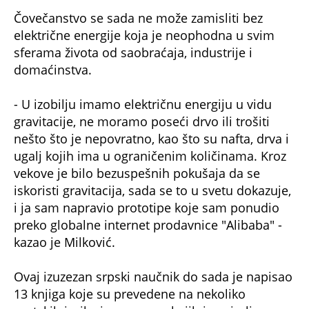
Čovečanstvo se sada ne može zamisliti bez
električne energije koja je neophodna u svim
sferama života od saobraćaja, industrije i
domaćinstva.
- U izobilju imamo električnu energiju u vidu
gravitacije, ne moramo poseći drvo ili trošiti
nešto što je nepovratno, kao što su nafta, drva i
ugalj kojih ima u ograničenim količinama. Kroz
vekove je bilo bezuspešnih pokušaja da se
iskoristi gravitacija, sada se to u svetu dokazuje,
i ja sam napravio prototipe koje sam ponudio
preko globalne internet prodavnice "Alibaba" -
kazao je Milković.
Ovaj izuzezan srpski naučnik do sada je napisao
13 knjiga koje su prevedene na nekoliko