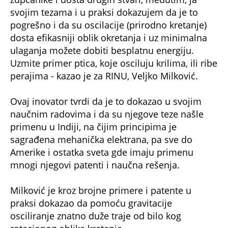
svojim tezama i u praksi dokazujem da je to
pogrešno i da su oscilacije (prirodno kretanje)
dosta efikasniji oblik okretanja i uz minimalna
ulaganja možete dobiti besplatnu energiju.
Uzmite primer ptica, koje osciluju krilima, ili ribe
perajima - kazao je za RINU, Veljko Milković.
Ovaj inovator tvrdi da je to dokazao u svojim
naučnim radovima i da su njegove teze našle
primenu u Indiji, na čijim principima je
sagrađena mehanička elektrana, pa sve do
Amerike i ostatka sveta gde imaju primenu
mnogi njegovi patenti i naučna rešenja.
Milković je kroz brojne primere i patente u
praksi dokazao da pomoću gravitacije
osciliranje znatno duže traje od bilo kog