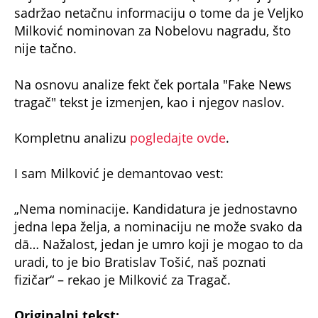
sadržao netačnu informaciju o tome da je Veljko
Milković nominovan za Nobelovu nagradu, što
nije tačno.
Na osnovu analize fekt ček portala "Fake News
tragač" tekst je izmenjen, kao i njegov naslov.
Kompletnu analizu
pogledajte ovde
.
I sam Milković je demantovao vest:
„Nema nominacije. Kandidatura je jednostavno
jedna lepa želja, a nominaciju ne može svako da
dā… Nažalost, jedan je umro koji je mogao to da
uradi, to je bio Bratislav Tošić, naš poznati
fizičar“ – rekao je Milković za Tragač.
Originalni tekst: