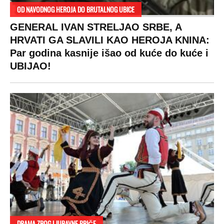
OD NAVODNOG HEROJA DO BRUTALNOG UBICE
GENERAL IVAN STRELJAO SRBE, A
HRVATI GA SLAVILI KAO HEROJA KNINA:
Par godina kasnije išao od kuće do kuće i
UBIJAO!
DRAMA ZBOG LJUBAVNE PRIČE