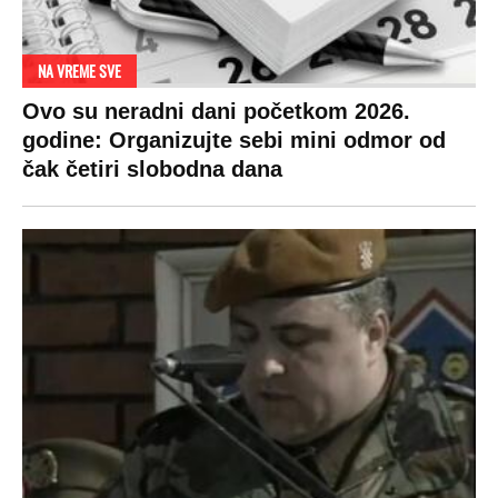
NA VREME SVE
Ovo su neradni dani početkom 2026.
godine: Organizujte sebi mini odmor od
čak četiri slobodna dana