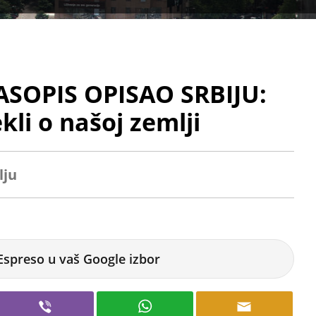
ASOPIS OPISAO SRBIJU:
kli o našoj zemlji
lju
Espreso u vaš Google izbor