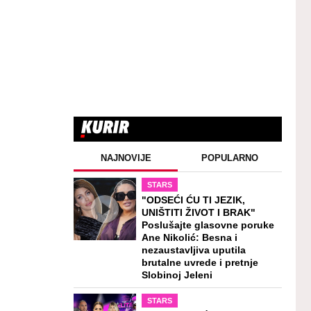
NAJNOVIJE
POPULARNO
STARS
"ODSEĆI ĆU TI JEZIK,
UNIŠTITI ŽIVOT I BRAK"
Poslušajte glasovne poruke
Ane Nikolić: Besna i
nezaustavljiva uputila
brutalne uvrede i pretnje
Slobinoj Jeleni
STARS