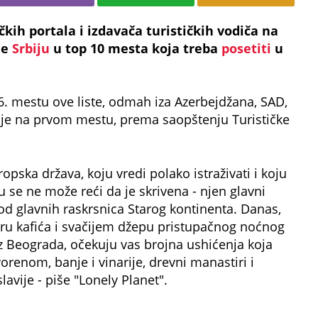
čkih portala i izdavača turističkih vodiča na
je
Srbiju
u top 10 mesta koja treba
posetiti
u
. mestu ove liste, odmah iza Azerbejdžana, SAD,
ja je na prvom mestu, prema saopštenju Turističke
ropska država, koju vredi polako istraživati i koju
ju se ne može reći da je skrivena - njen glavni
od glavnih raskrsnica Starog kontinenta. Danas,
ru kafića i svačijem džepu pristupačnog noćnog
z Beograda, očekuju vas brojna ushićenja koja
orenom, banje i vinarije, drevni manastiri i
avije - piše "Lonely Planet".