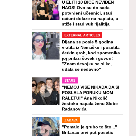
U ELITI 10 BIĆE NEVIĐEN
HAOS! Ovo su do sada
potvrđeni učesnici, stari
računi dolaze na naplatu, a
stiže i stari vuk rijalitija
EXTERNAL ARTICLES
Dijana se posle 5 godina
vratila iz Nemačke i posetila
ćerkin grob, kod spomenika
joj prilazi čovek i govori:
"Znam devojku sa slike,
udala se nedavno"
STARS
"NEMOJ VIŠE NIKADA DA SI
POSLALA PORUKU MOM
RALETU!" Ana Nikolić
žestoko napala ženu Slobe
Radanovića
ZABAVA
"Pomalo je grubo to što..."
Britanac prvi put posetio