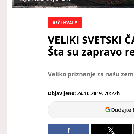
REČI HVALE
VELIKI SVETSKI Č
Šta su zapravo re
Veliko priznanje za našu zem
Objavljeno:
24.10.2019. 20:22h
Sara
Dodajte 
Belobrkovic