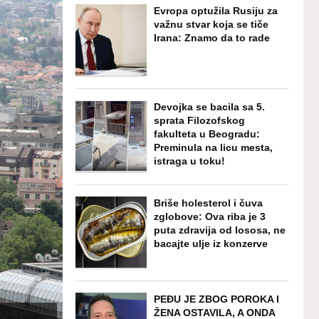
Evropa optužila Rusiju za
važnu stvar koja se tiče
Irana: Znamo da to rade
Devojka se bacila sa 5.
sprata Filozofskog
fakulteta u Beogradu:
Preminula na licu mesta,
istraga u toku!
Briše holesterol i čuva
zglobove: Ova riba je 3
puta zdravija od lososa, ne
bacajte ulje iz konzerve
PEĐU JE ZBOG POROKA I
ŽENA OSTAVILA, A ONDA