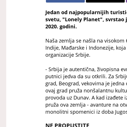
Jedan od najpopularnijih turisti
svetu, "Lonely Planet", svrstao 
2020. godini.
Naša zemlja se našla na visokom 6
Indije, Mađarske i Indonezije, ko
organizacije Srbije.
- Srbija je autentična, živopisna ev
putnici jedva da su otkrili. Za Srbi
grad, Beograd, vekovima je jedna 
ovaj grad pruža nonšalantnu kultu
provoda uz Dunav. A kad izađete i
pruža ova zemlja - avanture na otv
monolitni spomenici iz doba Jugosl
NE PROPUSTITE