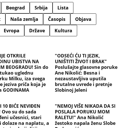
Beograd
Srbija
Lista
t
Naša zemlja
Časopis
Objava
Evropa
Države
Kultura
JE OTKRILE
"ODSEĆI ĆU TI JEZIK,
DINU UBISTVA NA
UNIŠTITI ŽIVOT I BRAK"
M BEOGRADU! Sin do
Poslušajte glasovne poruke
 tukao uglednu
Ane Nikolić: Besna i
rku Milku, iza svega
nezaustavljiva uputila
je jeziva priča koja je
brutalne uvrede i pretnje
la GODINAMA
Slobinoj Jeleni
TI 10 BIĆE NEVIĐEN
"NEMOJ VIŠE NIKADA DA SI
 Ovo su do sada
POSLALA PORUKU MOM
eni učesnici, stari
RALETU!" Ana Nikolić
i dolaze na naplatu, a
žestoko napala ženu Slobe