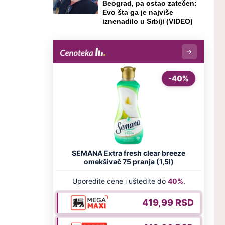
Beograd, pa ostao zatečen:
Evo šta ga je najviše
iznenadilo u Srbiji (VIDEO)