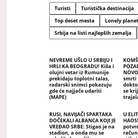
Turisti
Turistička destinacija
Top deset mesta
Lonely plane
Srbija na listi najlepših zemalja
NEVREME UŠLO U SRBIJU I
KOMŠI
HRLI KA BEOGRADU! Kiša i
POZA
olujni vetar iz Rumunije
NOVO
prekidaju toplotni talas,
smrti
radarski snimci pokazuju
dokto
gde će najjače udariti
se kri
(MAPE)
traja
RUSI, NAVIJAČI SPARTAKA
U ELI
DOČEKALI ALBANCA KOJI JE
HAOS!
VREĐAO SRBE: Stigao je na
potvrđ
stadion, a onda mu se
račun