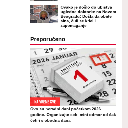
Ovako je došlo do ubistva
ugledne doktorke na Novom
Beogradu: Došla da obiđe
sina, čuli se krici i
zapomaganje
Preporučeno
NA VREME SVE
Ovo su neradni dani početkom 2026.
godine: Organizujte sebi mini odmor od čak
četiri slobodna dana