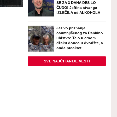
SE ZA 3 DANA DESILO
ČUDO! Jeftina stvar ga
IZLEČILA od ALKOHOLA
Jezivo priznanje
osumnjičenog za Dankino
ubistvo: Telo u crnom
džaku doneo u dvorište, a
onda preokret
SVE NAJČITANIJE VESTI