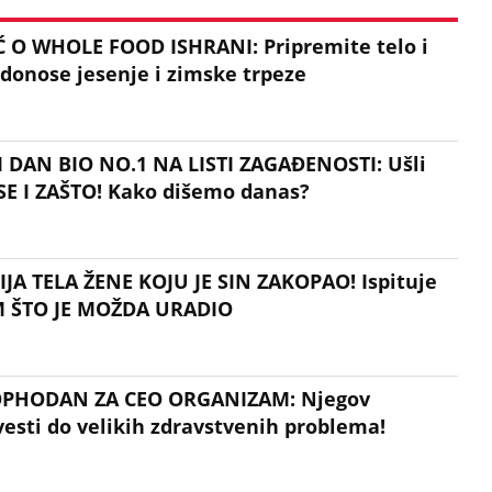
O WHOLE FOOD ISHRANI: Pripremite telo i
 donose jesenje i zimske trpeze
 DAN BIO NO.1 NA LISTI ZAGAĐENOSTI: Ušli
E I ZAŠTO! Kako dišemo danas?
A TELA ŽENE KOJU JE SIN ZAKOPAO! Ispituje
IM ŠTO JE MOŽDA URADIO
OPHODAN ZA CEO ORGANIZAM: Njegov
sti do velikih zdravstvenih problema!