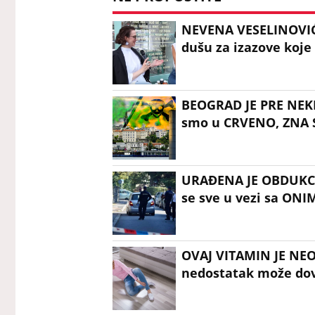
NEVENA VESELINOVIĆ 
dušu za izazove koje
BEOGRAD JE PRE NEKI
smo u CRVENO, ZNA S
URAĐENA JE OBDUKCIJ
se sve u vezi sa ON
OVAJ VITAMIN JE NE
nedostatak može dove