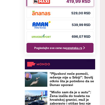
"Pljuskovi neće pomoći,
rešenje nije u Srbiji": Sovilj
otkrio šta je potrebno da se
Dunav oporavi
"Mislio sam da je u autu":
Žena izašla do toaleta na
hrvatskoj granici, muž je
zaboravio i otišao bez nje