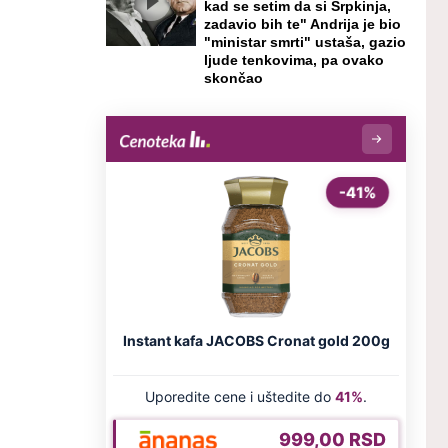
kad se setim da si Srpkinja,
zadavio bih te" Andrija je bio
"ministar smrti" ustaša, gazio
ljude tenkovima, pa ovako
skončao