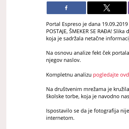
Portal Espreso je dana 19.09.201
POSTAJE, ŠMEKER SE RAĐA! Slika d
koja je sadržala netačne informaci
Na osnovu analize fekt ček portala
njegov naslov.
Kompletnu analizu
pogledajte ov
Na društvenim mrežama je kružila
školske torbe, koja je navodno nas
Ispostavilo se da je fotografija nij
internetom.