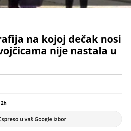
afija na kojoj dečak nosi
vojčicama nije nastala u
12h
Espreso u vaš Google izbor