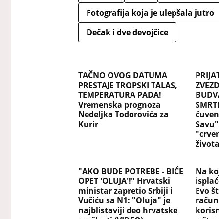
Fotografija koja je ulepšala jutro
Dečak i dve devojčice
TAČNO OVOG DATUMA
PRIJA
PRESTAJE TROPSKI TALAS,
ZVEZD
TEMPERATURA PADA!
BUDV
Vremenska prognoza
SMRTI
Nedeljka Todorovića za
čuven
Kurir
Savu",
"crve
život
"AKO BUDE POTREBE - BIĆE
Na koj
OPET 'OLUJA'!" Hrvatski
ispla
ministar zapretio Srbiji i
Evo št
Vučiću sa N1: "Oluja" je
račun
najblistaviji deo hrvatske
koris