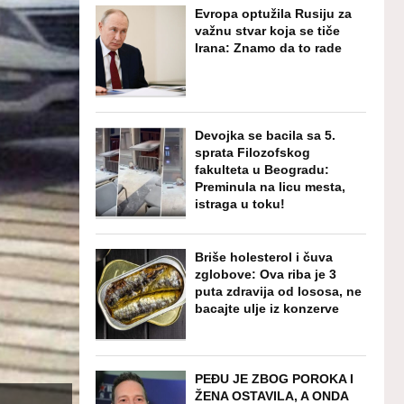
Evropa optužila Rusiju za
važnu stvar koja se tiče
Irana: Znamo da to rade
Devojka se bacila sa 5.
sprata Filozofskog
fakulteta u Beogradu:
Preminula na licu mesta,
istraga u toku!
Briše holesterol i čuva
zglobove: Ova riba je 3
puta zdravija od lososa, ne
bacajte ulje iz konzerve
PEĐU JE ZBOG POROKA I
ŽENA OSTAVILA, A ONDA