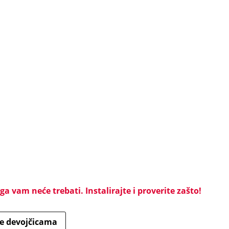
a vam neće trebati. Instalirajte i proverite zašto!
e devojčicama