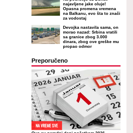
najavljene jake oluje!
Opasna promena vremena
na Balkanu, evo šta to znači
za vodostaj
Devojka nastavila sama, on
morao nazad: Srbina vratili
sa granice zbog 3.000
dinara, zbog ove greške mu
propao odmor
Preporučeno
NA VREME SVE