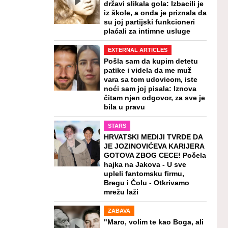
državi slikala gola: Izbacili je
iz škole, a onda je priznala da
su joj partijski funkcioneri
plaćali za intimne usluge
EXTERNAL ARTICLES
Pošla sam da kupim detetu
patike i videla da me muž
vara sa tom udovicom, iste
noći sam joj pisala: Iznova
čitam njen odgovor, za sve je
bila u pravu
STARS
HRVATSKI MEDIJI TVRDE DA
JE JOZINOVIĆEVA KARIJERA
GOTOVA ZBOG CECE! Počela
hajka na Jakova - U sve
upleli fantomsku firmu,
Bregu i Čolu - Otkrivamo
mrežu laži
ZABAVA
"Maro, volim te kao Boga, ali