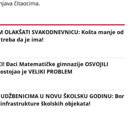
njava čitaocima.
M OLAKŠATI SVAKODNEVNICU: Košta manje od
 treba da je ima!
I! Đaci Matematičke gimnazije OSVOJILI
postojao je VELIKI PROBLEM
M UDŽBENICIMA U NOVU ŠKOLSKU GODINU: Bor
 infrastrukture školskih objekata!