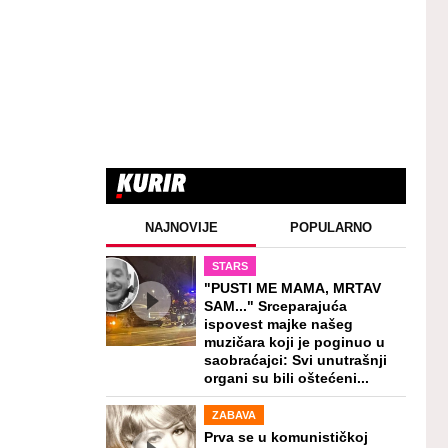
NAJNOVIJE
POPULARNO
STARS
"PUSTI ME MAMA, MRTAV
SAM..." Srceparajuća
ispovest majke našeg
muzičara koji je poginuo u
saobraćajci: Svi unutrašnji
organi su bili oštećeni...
ZABAVA
Prva se u komunističkoj