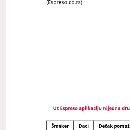
(Espreso.co.rs)
Uz Espreso aplikaciju nijedna drug
Šmeker
Đaci
Dečak pomaž