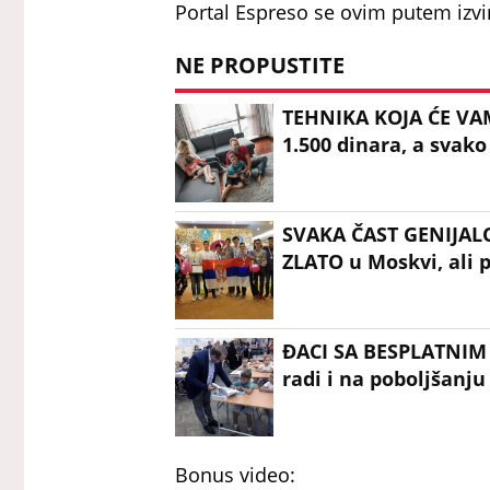
Portal Espreso se ovim putem izvi
NE PROPUSTITE
TEHNIKA KOJA ĆE VA
1.500 dinara, a svako
SVAKA ČAST GENIJALC
ZLATO u Moskvi, ali 
ĐACI SA BESPLATNI
radi i na poboljšanju
Bonus video: