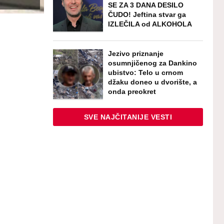
SE ZA 3 DANA DESILO
ČUDO! Jeftina stvar ga
IZLEČILA od ALKOHOLA
Jezivo priznanje
osumnjičenog za Dankino
ubistvo: Telo u crnom
džaku doneo u dvorište, a
onda preokret
SVE NAJČITANIJE VESTI