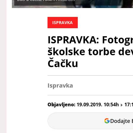
ISPRAVKA
ISPRAVKA: Fotogr
školske torbe de
Čačku
Ispravka
Objavljeno:
19.09.2019. 10:54h
17:
Sara
Dodajte 