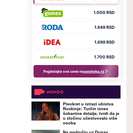
Preokret u istrazi ubistva
Ruskinje: Turčin izneo
šokantne detalje, tvrdi da je
u zločinu učestvovalo više
osoba
Na području uz Dunav