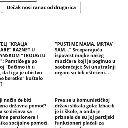
Dečak nosi ranac od drugarica
TELJ "KRALJA
"PUSTI ME MAMA, MRTAV
ARE" RAZNET U
SAM..." Srceparajuća
ANSKOM "TROUGLU
ispovest majke našeg
": Pamtiće ga po
muzičara koji je poginuo u
oj "Bačimo ih u
saobraćajci: Svi unutrašnji
 da li ga je ubistvo
organi su bili oštećeni...
ne beretke" koštalo
a?
i način će biti
Prva se u komunističkoj
ćena državna pomoć?
državi slikala gola: Izbacili
a se dešava sa
je iz škole, a onda je
ima penzionera i
priznala da su joj partijski
nika socijalne pomoći,
funkcioneri plaćali za