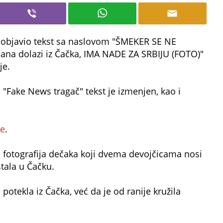
9 objavio tekst sa naslovom "ŠMEKER SE NE
ana dolazi iz Čačka, IMA NADE ZA SRBIJU (FOTO)"
je.
 "Fake News tragač" tekst je izmenjen, kao i
de
.
 fotografija dečaka koji dvema devojčicama nosi
tala u Čačku.
e potekla iz Čačka, već da je od ranije kružila