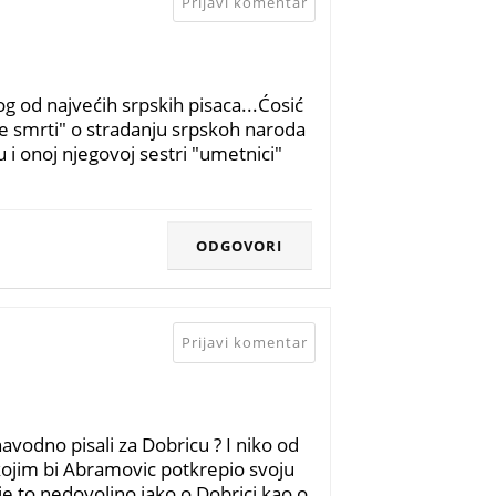
Prijavi komentar
g od najvećih srpskih pisaca...Ćosić
me smrti" o stradanju srpskoh naroda
i onoj njegovoj sestri "umetnici"
ODGOVORI
Prijavi komentar
 navodno pisali za Dobricu ? I niko od
g kojim bi Abramovic potkrepio svoju
je to nedovoljno iako o Dobrici kao o