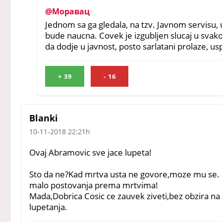
@Моравац
Jednom sa ga gledala, na tzv. Javnom servisu, u
bude naucna. Covek je izgubljen slucaj u svak
da dodje u javnost, posto sarlatani prolaze, us
+
39
-
16
Blanki
10-11-2018 22:21h
Ovaj Abramovic sve jace lupeta!
Sto da ne?Kad mrtva usta ne govore,moze mu se.
malo postovanja prema mrtvima!
Mada,Dobrica Cosic ce zauvek ziveti,bez obzira na
lupetanja.