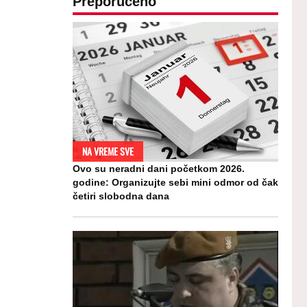
Preporučeno
NA VREME SVE
Ovo su neradni dani početkom 2026.
godine: Organizujte sebi mini odmor od čak
četiri slobodna dana