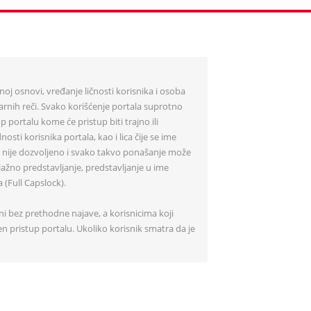
noj osnovi, vređanje ličnosti korisnika i osoba
garnih reči. Svako korišćenje portala suprotno
ortalu kome će pristup biti trajno ili
ti korisnika portala, kao i lica čije se ime
in, nije dozvoljeno i svako takvo ponašanje može
lažno predstavljanje, predstavljanje u ime
a (Full Capslock).
ni bez prethodne najave, a korisnicima koji
 pristup portalu. Ukoliko korisnik smatra da je