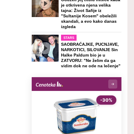
je otkrivena njena velika
tajna: Život Safije iz
"Sultanije Kosem" obeležili
skandali, a evo kako danas
izgleda
STARS
SAOBRAĆAJKE, PUCNJAVE,
NARKOTICI, SILOVANJE Sin
Halke Paldum bio je u
ZATVORU: "Ne želim da ga
vidim dok ne ode na lečenje"