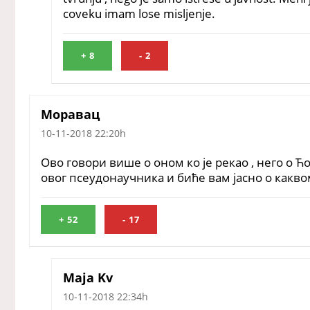
coveku imam lose misljenje.
+
8
-
2
Моравац
10-11-2018 22:20h
Ово говори више о оном ко је рекао , него о Ћ
овог псеудонаучника и биће вам јасно о какво
+
52
-
17
Maja Kv
10-11-2018 22:34h