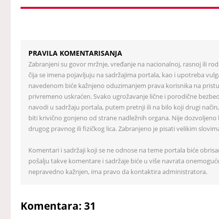
PRAVILA KOMENTARISANJA
Zabranjeni su govor mržnje, vređanje na nacionalnoj, rasnoj ili rod
čija se imena pojavljuju na sadržajima portala, kao i upotreba vul
navedenom biće kažnjeno oduzimanjem prava korisnika na pristup p
privremeno uskraćen. Svako ugrožavanje lične i porodične bezbednos
navodi u sadržaju portala, putem pretnji ili na bilo koji drugi nač
biti krivično gonjeno od strane nadležnih organa. Nije dozvoljeno 
drugog pravnog ili fizičkog lica. Zabranjeno je pisati velikim slovim
Komentari i sadržaji koji se ne odnose na teme portala biće obrisa
pošalju takve komentare i sadržaje biće u više navrata onemogućen
nepravedno kažnjen, ima pravo da kontaktira administratora.
Komentara: 31