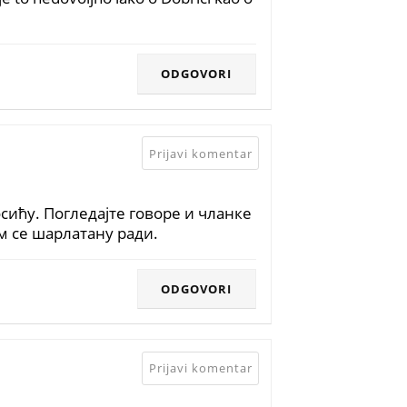
ODGOVORI
Prijavi komentar
осићу. Погледајте говоре и чланке
м се шарлатану ради.
ODGOVORI
Prijavi komentar