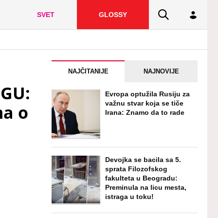
SVET
GLOSSY
NAJČITANIJE
NAJNOVIJE
IGU:
Evropa optužila Rusiju za
važnu stvar koja se tiče
ma o
Irana: Znamo da to rade
Devojka se bacila sa 5.
sprata Filozofskog
fakulteta u Beogradu:
Preminula na licu mesta,
istraga u toku!