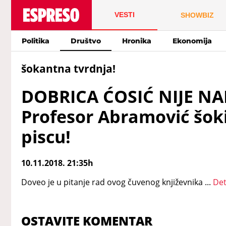
VESTI
SHOWBIZ
Politika
Društvo
Hronika
Ekonomija
šokantna tvrdnja!
DOBRICA ĆOSIĆ NIJE NA
Profesor Abramović šoki
piscu!
10.11.2018. 21:35h
Doveo je u pitanje rad ovog čuvenog književnika ...
Det
OSTAVITE KOMENTAR