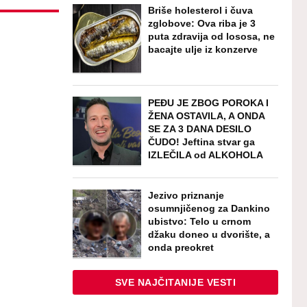
Briše holesterol i čuva
zglobove: Ova riba je 3
puta zdravija od lososa, ne
bacajte ulje iz konzerve
PEĐU JE ZBOG POROKA I
ŽENA OSTAVILA, A ONDA
SE ZA 3 DANA DESILO
ČUDO! Jeftina stvar ga
IZLEČILA od ALKOHOLA
Jezivo priznanje
osumnjičenog za Dankino
ubistvo: Telo u crnom
džaku doneo u dvorište, a
onda preokret
SVE NAJČITANIJE VESTI