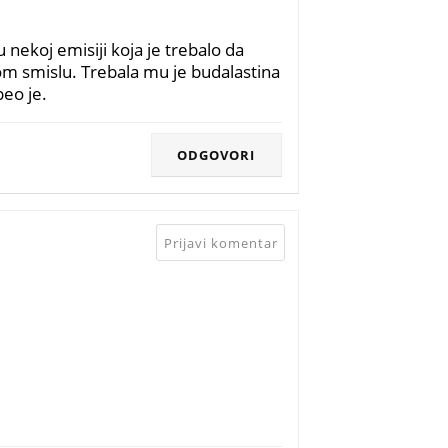
 nekoj emisiji koja je trebalo da
om smislu. Trebala mu je budalastina
peo je.
ODGOVORI
Prijavi komentar