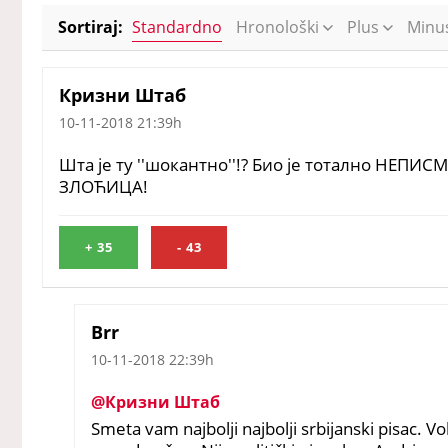
Sortiraj:
Standardno
Hronološki
Plus
Minu
Кризни Штаб
10-11-2018 21:39h
Шта је ту ''шокантно''!? Био је тотално НЕПИСМ
ЗЛОЋИЦА!
+
35
-
43
Brr
10-11-2018 22:39h
@Кризни Штаб
Smeta vam najbolji najbolji srbijanski pisac. Vo