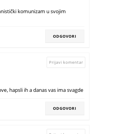
atanistički komunizam u svojim
ODGOVORI
Prijavi komentar
ove, hapsli ih a danas vas ima svagde
ODGOVORI