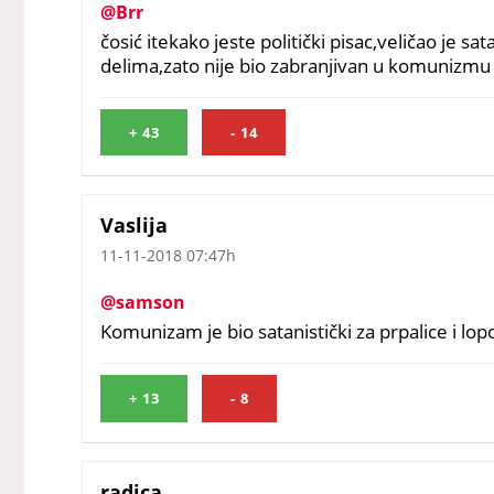
@Brr
čosić itekako jeste politički pisac,veličao je s
delima,zato nije bio zabranjivan u komunizmu
+
43
-
14
Vaslija
11-11-2018 07:47h
@samson
Komunizam je bio satanistički za prpalice i lop
+
13
-
8
radica