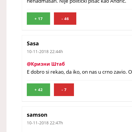
nenadmašan. Nije politički pisac kao Andric.
+
17
-
46
Sasa
10-11-2018 22:44h
@Кризни Штаб
E dobro si rekao, da iko, on nas u crno zavio. 
+
42
-
7
samson
10-11-2018 22:47h