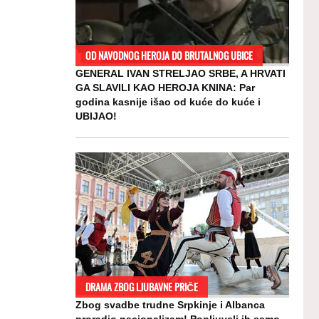
OD NAVODNOG HEROJA DO BRUTALNOG UBICE
GENERAL IVAN STRELJAO SRBE, A HRVATI
GA SLAVILI KAO HEROJA KNINA: Par
godina kasnije išao od kuće do kuće i
UBIJAO!
DRAMA ZBOG LJUBAVNE PRIČE
Zbog svadbe trudne Srpkinje i Albanca