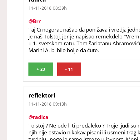
11-11-2018 08:39h
@Brr
Taj Crnogorac našao da ponižava i vredja jedno
je naš Tolstoj, jer je napisao remekdelo "Vre
u 1. svetskom ratu. Tom šarlatanu Abramoviću 
Marini A. bi bilo bolje da ćute.
+
23
-
11
reflektori
11-11-2018 09:13h
@radica
Tolstoj ? Ne ode li ti predaleko ? Troje ljudi su
njih nije ostavio nikakav pisani ili usmeni tra
tvrdnju , nego je samo istrese u javnost. Meni 