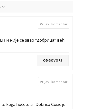
s
Prijavi komentar
ЕН и није се звао ''добрица'' већ
ODGOVORI
Prijavi komentar
lite koga hoćete ali Dobrica Cosic je