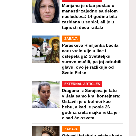
Marijanu je otac poslao u
manastir zajedno sa delom
nasledstva: 14 godina bila
zazidana u sobici, ali je u
tajnosti decu rađala
ZABAVA
Paraskeva Rimljanka bacila
caru vrelo ulje u lice i
oslepela ga: Svetiteljku
surovo mučili, pa joj odrubili
glavu, ovo je razlikuje od
Svete Petke
EXTERNAL ARTICLES
Dragana iz Sarajeva je tatu
viđala samo kraj kontejnera:
Ostavili je u bolnici kao
bebu, a kad je posle 26
godina srela majku rekla je -
e sad će osveta
ZABAVA
Oduzeli joj titulu misice kada