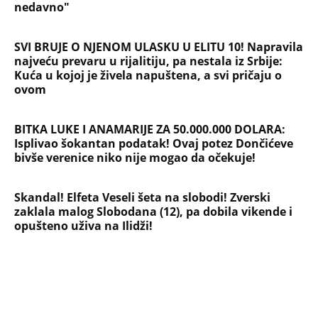
nedavno"
SVI BRUJE O NJENOM ULASKU U ELITU 10! Napravila
najveću prevaru u rijalitiju, pa nestala iz Srbije:
Kuća u kojoj je živela napuštena, a svi pričaju o
ovom
BITKA LUKE I ANAMARIJE ZA 50.000.000 DOLARA:
Isplivao šokantan podatak! Ovaj potez Dončićeve
bivše verenice niko nije mogao da očekuje!
Skandal! Elfeta Veseli šeta na slobodi! Zverski
zaklala malog Slobodana (12), pa dobila vikende i
opušteno uživa na Ilidži!