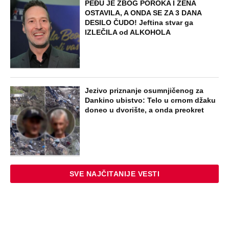
PEĐU JE ZBOG POROKA I ŽENA
OSTAVILA, A ONDA SE ZA 3 DANA
DESILO ČUDO! Jeftina stvar ga
IZLEČILA od ALKOHOLA
Jezivo priznanje osumnjičenog za
Dankino ubistvo: Telo u crnom džaku
doneo u dvorište, a onda preokret
SVE NAJČITANIJE VESTI