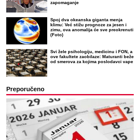
zapomaganje
Spoj dva okeanska giganta menja
klimu: Već stižu prognoze za jesen i
zimu, ova anomalija će sve preokrenuti
(Foto)
Svi žele psihologiju, medicinu i FON, a
ove fakultete zaobilaze: Maturanti beže
od smerova za kojima poslodavci vape
Preporučeno