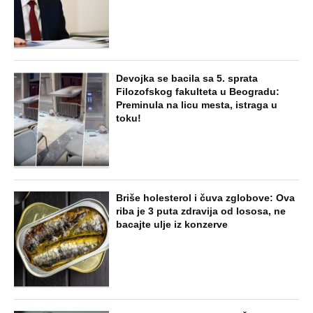
Devojka se bacila sa 5. sprata
Filozofskog fakulteta u Beogradu:
Preminula na licu mesta, istraga u
toku!
Briše holesterol i čuva zglobove: Ova
riba je 3 puta zdravija od lososa, ne
bacajte ulje iz konzerve