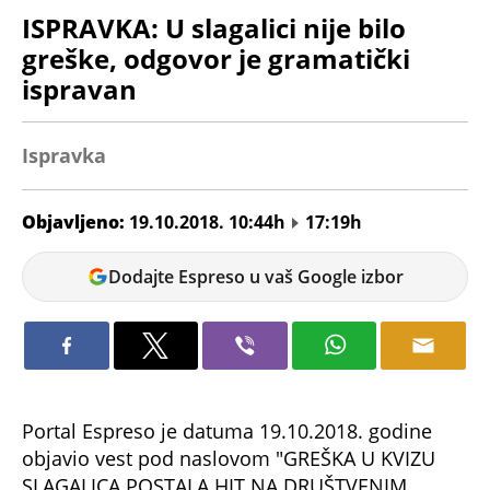
ISPRAVKA: U slagalici nije bilo
greške, odgovor je gramatički
ispravan
Ispravka
Objavljeno:
19.10.2018. 10:44h
17:19h
Bojana
Dodajte Espreso u vaš Google izbor
Kontić
Portal Espreso je datuma 19.10.2018. godine
objavio vest pod naslovom "GREŠKA U KVIZU
SLAGALICA POSTALA HIT NA DRUŠTVENIM