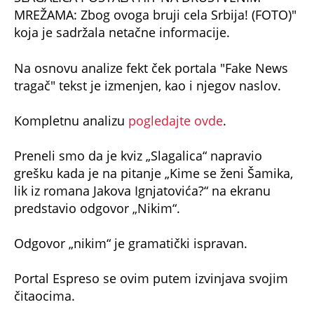
MREŽAMA: Zbog ovoga bruji cela Srbija! (FOTO)"
koja je sadržala netačne informacije.
Na osnovu analize fekt ček portala "Fake News
tragač" tekst je izmenjen, kao i njegov naslov.
Kompletnu analizu
pogledajte ovde
.
Preneli smo da je kviz „Slagalica“ napravio
grešku kada je na pitanje „Kime se ženi Šamika,
lik iz romana Jakova Ignjatovića?“ na ekranu
predstavio odgovor „Nikim“.
Odgovor „nikim“ je gramatički ispravan.
Portal Espreso se ovim putem izvinjava svojim
čitaocima.