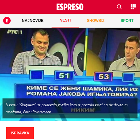
VESTI
NAJNOVIJE
SHOWBIZ
SPORT
U kvizu "Slagalica" se podkrala greška koja je postala viral na društvenim
mrežama, Foto: Printscreen
ISPRAVKA