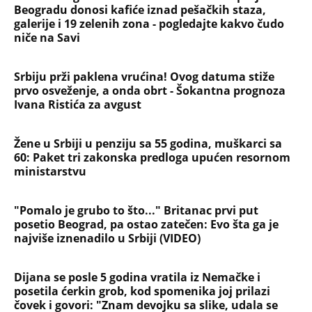
Beogradu donosi kafiće iznad pešačkih staza,
galerije i 19 zelenih zona - pogledajte kakvo čudo
niče na Savi
Srbiju prži paklena vrućina! Ovog datuma stiže
prvo osveženje, a onda obrt - Šokantna prognoza
Ivana Ristića za avgust
Žene u Srbiji u penziju sa 55 godina, muškarci sa
60: Paket tri zakonska predloga upućen resornom
ministarstvu
"Pomalo je grubo to što..." Britanac prvi put
posetio Beograd, pa ostao zatečen: Evo šta ga je
najviše iznenadilo u Srbiji (VIDEO)
Dijana se posle 5 godina vratila iz Nemačke i
posetila ćerkin grob, kod spomenika joj prilazi
čovek i govori: "Znam devojku sa slike, udala se