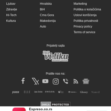
Ljubav
Hrvatska
Marketing
Zdravlje
BiH
Politika o kolačićima
Hi-Tech
Crna Gora
Uslovi korišćenja
Kultura
Makedonija
Politika privatnosti
Auto
Privacy policy
Terms of service
Prijatelji sajta
Pratite nas na:
Espreso.co.rs