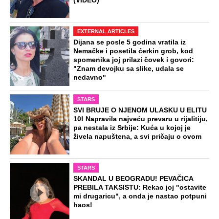
(VIDEO)
EXTERNAL ARTICLES
Dijana se posle 5 godina vratila iz
Nemačke i posetila ćerkin grob, kod
spomenika joj prilazi čovek i govori:
"Znam devojku sa slike, udala se
nedavno"
STARS
SVI BRUJE O NJENOM ULASKU U ELITU
10! Napravila najveću prevaru u rijalitiju,
pa nestala iz Srbije: Kuća u kojoj je
živela napuštena, a svi pričaju o ovom
STARS
SKANDAL U BEOGRADU! PEVAČICA
PREBILA TAKSISTU: Rekao joj "ostavite
mi drugaricu", a onda je nastao potpuni
haos!