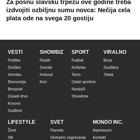
Za posnu slavsku trpezu ove godine treba
izdvojiti ozbiljnu sumu novca: Nečija cela
plata ode na svega 20 gostiju
VESTI
SHOWBIZ
SPORT
VIRALNO
Politika
Rijaliti
Fudbal
Bizar
Društvo
Zvezde
Košarka
Svaštara
Hronika
Holivud
Tenis
Tiktok
Ekonomija
Kviz
Ostali sportovi
Beograd
Navijači
Zasadi drvo
Showtime
Kosovo
Sudbine
LIFESTYLE
SVET
MONDO INC.
Život
Planeta
Impressum
Stil
Globalno zagrevanje
Kontakt