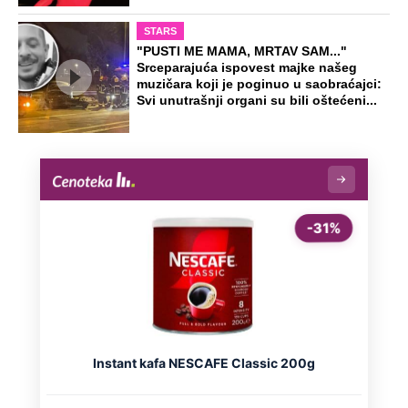
STARS
"PUSTI ME MAMA, MRTAV SAM..."
Srceparajuća ispovest majke našeg
muzičara koji je poginuo u saobraćajci:
Svi unutrašnji organi su bili oštećeni...