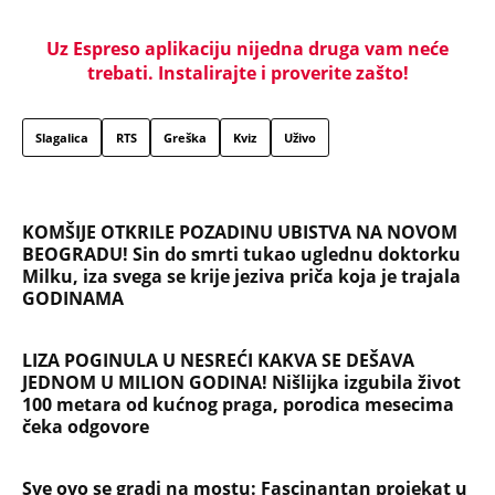
Uz Espreso aplikaciju nijedna druga vam neće
trebati. Instalirajte i proverite zašto!
Slagalica
RTS
Greška
Kviz
Uživo
KOMŠIJE OTKRILE POZADINU UBISTVA NA NOVOM
BEOGRADU! Sin do smrti tukao uglednu doktorku
Milku, iza svega se krije jeziva priča koja je trajala
GODINAMA
LIZA POGINULA U NESREĆI KAKVA SE DEŠAVA
JEDNOM U MILION GODINA! Nišlijka izgubila život
100 metara od kućnog praga, porodica mesecima
čeka odgovore
Sve ovo se gradi na mostu: Fascinantan projekat u