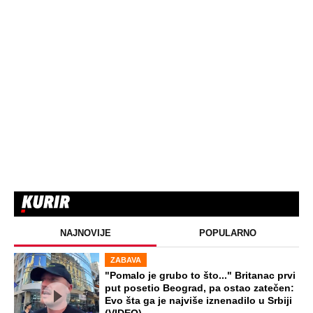
NAJNOVIJE
POPULARNO
ZABAVA
"Pomalo je grubo to što..." Britanac prvi
put posetio Beograd, pa ostao zatečen:
Evo šta ga je najviše iznenadilo u Srbiji