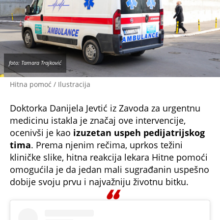
foto: Tamara Trajković
Hitna pomoć / Ilustracija
Doktorka Danijela Jevtić iz Zavoda za urgentnu
medicinu istakla je značaj ove intervencije,
ocenivši je kao
izuzetan uspeh pedijatrijskog
tima
. Prema njenim rečima, uprkos težini
kliničke slike, hitna reakcija lekara Hitne pomoći
omogućila je da jedan mali sugrađanin uspešno
dobije svoju prvu i najvažniju životnu bitku.