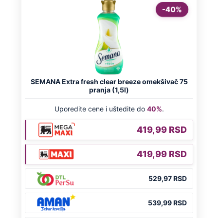
Virus za koji nema ni leka ni vakcine
kosi po Evropi: Najkritičnije u Grčkoj i
Italiji, prvi teški slučajevi i u Srbiji
Naneli mu povrede po genitalijama i
telu, pa ga ugušili krpom: Otkriveni svi
jezivi detalji mučenja ubijenog
Radivoja
Misterija Lokerbija: Avion sa 270 ljudi
se raspao u vazduhu, poginuli svi
putnici, tela ostala rasuta po ulicama
Preporučeno