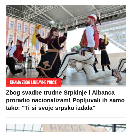
RAJ!
Žene u Srbiji su poludele za njima,
ogledaju se, bacaju pare: Ovde bunde
koštaju 100 evra, a neke i 2.000 dinara!