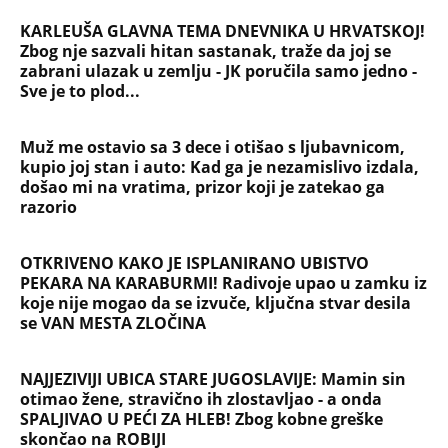
PEKARA NA KARABURMI! Radivoje upao u zamku iz
koje nije mogao da se izvuče, ključna stvar desila
se VAN MESTA ZLOČINA
NAJJEZIVIJI UBICA STARE JUGOSLAVIJE: Mamin sin
otimao žene, stravično ih zlostavljao - a onda
SPALJIVAO U PEĆI ZA HLEB! Zbog kobne greške
skončao na ROBIJI
Tito je viknuo: "Zaustavite tog ludaka!" Brozov
general pred svima optužio Stambolića da je
ljubavnik njegove žene, pa izvršio samoubistvo