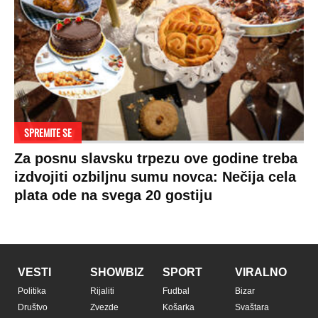
Zasadi drvo
Showtime
Kosovo
Sudbine
LIFESTYLE
SVET
MONDO INC.
Život
Planeta
Impressum
Stil
Globalno zagrevanje
Kontakt
Ljubav
Hrvatska
Marketing
Zdravlje
BiH
Politika o kolačićima
Hi-Tech
Crna Gora
Uslovi korišćenja
Kultura
Makedonija
Politika privatnosti
Auto
Privacy policy
Terms of service
Prijatelji sajta
Pratite nas na: