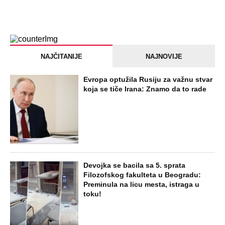
bacajte ulje iz konzerve
PEĐU JE ZBOG POROKA I ŽENA
OSTAVILA, A ONDA SE ZA 3 DANA
DESILO ČUDO! Jeftina stvar ga
IZLEČILA od ALKOHOLA
Jezivo priznanje osumnjičenog za
Dankino ubistvo: Telo u crnom džaku
doneo u dvorište, a onda preokret