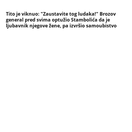
NAJČITANIJE
NAJNOVIJE
Evropa optužila Rusiju za važnu stvar
koja se tiče Irana: Znamo da to rade
Devojka se bacila sa 5. sprata
Filozofskog fakulteta u Beogradu:
Preminula na licu mesta, istraga u
toku!
Briše holesterol i čuva zglobove: Ova
riba je 3 puta zdravija od lososa, ne