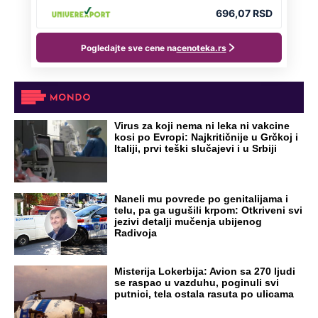
NA VREME SVE
Ovo su neradni dani početkom 2026.
godine: Organizujte sebi mini odmor od
čak četiri slobodna dana