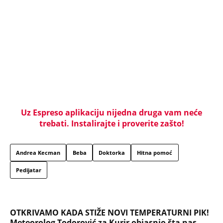
Andrea Kecman
Beba
Doktorka
Hitna pomoć
Pedijatar
OTKRIVAMO KADA STIŽE NOVI TEMPERATURNI PIK!
Meteorolog Todorović za Kurir objasnio šta nas
čeka i ukazao na VELIKI PROBLEM: "Osveženje
stiže, ali"
Ovi Srbi su vladali Osmanskim carstvom: Jedan je
ubio sultana, dvojica su zadavljena, a na
najmoćnijeg je izvršen atentat
San kralja Milana postaje realnost: Neviđena
turistička atrakcija u srcu Beograda, do
aerodroma za svega 15 minuta (FOTO/VIDEO)