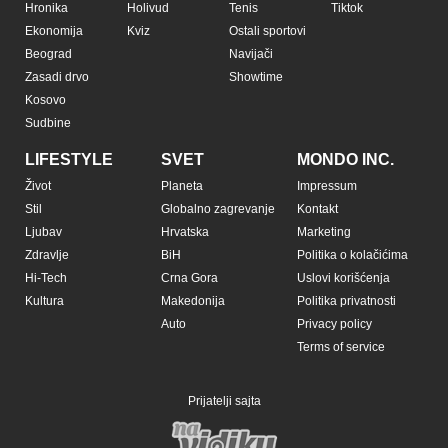
Copyright © Espreso.co.rs 2026. Sva prava zadržana. Mondo inc.