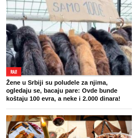
SPREMITE SE
Za posnu slavsku trpezu ove godine treba
izdvojiti ozbiljnu sumu novca: Nečija cela
plata ode na svega 20 gostiju
VESTI
SHOWBIZ
SPORT
VIRALNO
Politika
Rijaliti
Fudbal
Bizar
Društvo
Zvezde
Košarka
Svaštara
Hronika
Holivud
Tenis
Tiktok
Ekonomija
Kviz
Ostali sportovi
Beograd
Navijači