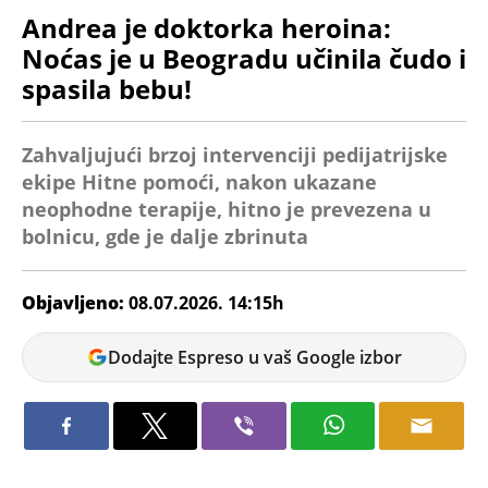
Andrea je doktorka heroina:
Noćas je u Beogradu učinila čudo i
spasila bebu!
Zahvaljujući brzoj intervenciji pedijatrijske
ekipe Hitne pomoći, nakon ukazane
neophodne terapije, hitno je prevezena u
bolnicu, gde je dalje zbrinuta
Objavljeno:
08.07.2026. 14:15h
Ana
Dodajte Espreso u vaš Google izbor
Petrović
Doktorka
Andrea Kecman
, zajedno sa svojim