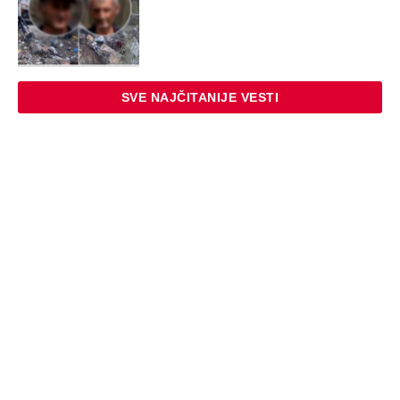
NAJNOVIJE
POPULARNO
ZABAVA
Ovi Srbi su vladali Osmanskim
carstvom: Jedan je ubio sultana, dvojica
su zadavljena, a na najmoćnijeg je
izvršen atentat
STARS
KARLEUŠA GLAVNA TEMA DNEVNIKA U
HRVATSKOJ! Zbog nje sazvali hitan
sastanak, traže da joj se zabrani ulazak
u zemlju - JK poručila samo jedno - Sve
je to plod...
EXTERNAL ARTICLES
Muž me ostavio sa 3 dece i otišao s
ljubavnicom, kupio joj stan i auto: Kad
ga je nezamislivo izdala, došao mi na
vratima, prizor koji je zatekao ga razorio