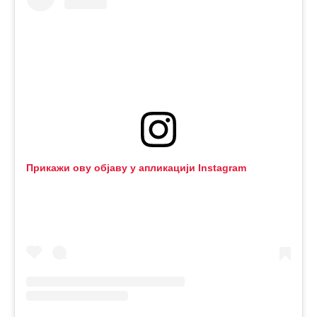
Прикажи ову објаву у апликацији Instagram
Објава коју дели Palanka info (@palankainfo)