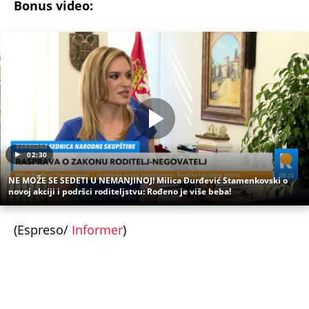
02:30
NE MOŽE SE SEDETI U NEMANJINOJ! Milica Đurđević Stamenkovski o
novoj akciji i podršci roditeljstvu: Rođeno je više beba!
(Espreso/
Informer
)
Uz Espreso aplikaciju nijedna druga vam neće
trebati. Instalirajte i proverite zašto!