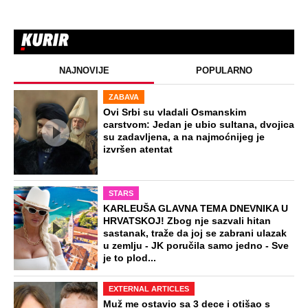
ZABAVA
Tito je viknuo: "Zaustavite tog ludaka!"
Brozov general pred svima optužio
Stambolića da je ljubavnik njegove
žene, pa izvršio samoubistvo
STARS
VERENICU KRALJA HLEBA ISMEVAJU
NA MREŽAMA: Zbog jednog detalja sa
gala slavlja i veridbe je urnišu: "Dva
dinara bukvalno"