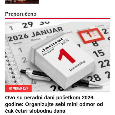
OD NAVODNOG HEROJA DO BRUTALNOG UBICE
GENERAL IVAN STRELJAO SRBE, A
HRVATI GA SLAVILI KAO HEROJA KNINA:
Par godina kasnije išao od kuće do kuće i
UBIJAO!