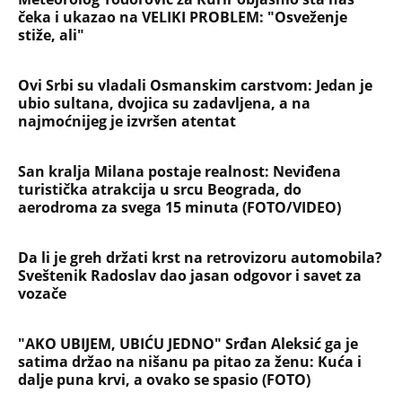
Da li je greh držati krst na retrovizoru automobila?
Sveštenik Radoslav dao jasan odgovor i savet za
vozače
"AKO UBIJEM, UBIĆU JEDNO" Srđan Aleksić ga je
satima držao na nišanu pa pitao za ženu: Kuća i
dalje puna krvi, a ovako se spasio (FOTO)
KARLEUŠA GLAVNA TEMA DNEVNIKA U HRVATSKOJ!
Zbog nje sazvali hitan sastanak, traže da joj se
zabrani ulazak u zemlju - JK poručila samo jedno -
Sve je to plod...
Muž me ostavio sa 3 dece i otišao s ljubavnicom,
kupio joj stan i auto: Kad ga je nezamislivo izdala,
došao mi na vratima, prizor koji je zatekao ga
razorio
OTKRIVENO KAKO JE ISPLANIRANO UBISTVO