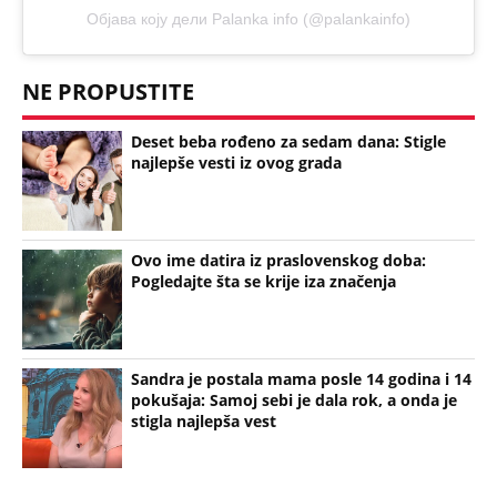
NE PROPUSTITE
Deset beba rođeno za sedam dana: Stigle
najlepše vesti iz ovog grada
Ovo ime datira iz praslovenskog doba:
Pogledajte šta se krije iza značenja
Sandra je postala mama posle 14 godina i 14
pokušaja: Samoj sebi je dala rok, a onda je
stigla najlepša vest
Bonus video: