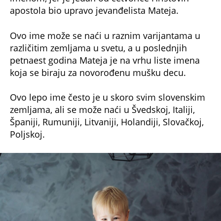
Ovo ime može se naći u raznim varijantama u
različitim zemljama u svetu, a u poslednjih
petnaest godina Mateja je na vrhu liste imena
koja se biraju za novorođenu mušku decu.
Ovo lepo ime često je u skoro svim slovenskim
zemljama, ali se može naći u Švedskoj, Italiji,
Španiji, Rumuniji, Litvaniji, Holandiji, Slovačkoj,
Poljskoj.