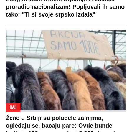
Beograd
Navijači
Zasadi drvo
Showtime
Kosovo
Sudbine
LIFESTYLE
SVET
MONDO INC.
Život
Planeta
Impressum
Stil
Globalno zagrevanje
Kontakt
Ljubav
Hrvatska
Marketing
Zdravlje
BiH
Politika o kolačićima
Hi-Tech
Crna Gora
Uslovi korišćenja
Kultura
Makedonija
Politika privatnosti
Auto
Privacy policy
Terms of service
Prijatelji sajta