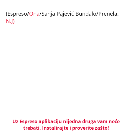
PRIJATELJ "KRALJA ZVEZDARE" RAZNET U
BUDVANSKOM "TROUGLU SMRTI": Pamtiće ga po
čuvenoj "Bačimo ih u Savu", da li ga je ubistvo
"crvene beretke" koštalo života?
"U ŠOKU SU ZBOG ONOGA ŠTO SU VIDELI, SRBI SU
DIGLI GLAVU I NEĆE DA ĆUTE" Vučić o užasnim
scenama ustaškog slavlja u Hrvatskoj i napadima
na njega
"PUSTI ME MAMA, MRTAV SAM..." Srceparajuća
ispovest majke našeg muzičara koji je poginuo u
saobraćajci: Svi unutrašnji organi su bili oštećeni...
Danijela je sa drugaricom krenula na jezero, pa
nestala bez traga: 2 godine kasnije nalaze ih u
pećini, a priča o tome šta im se desilo je nešto
najstrašnije