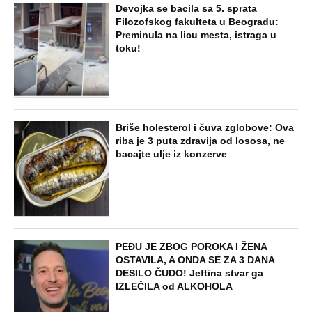
NAJNOVIJE
POPULARNO
STARS
SKANDAL U BEOGRADU! PEVAČICA
PREBILA TAKSISTU: Rekao joj "ostavite
mi drugaricu", a onda je nastao potpuni
haos!
STARS
"PUSTI ME MAMA, MRTAV SAM..."
Srceparajuća ispovest majke našeg
muzičara koji je poginuo u saobraćajci:
Svi unutrašnji organi su bili oštećeni...
EXTERNAL ARTICLES
Danijela je sa drugaricom krenula na
jezero, pa nestala bez traga: 2 godine
kasnije nalaze ih u pećini, a priča o tome