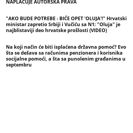
Briše holesterol i čuva zglobove: Ova
riba je 3 puta zdravija od lososa, ne
bacajte ulje iz konzerve
PEĐU JE ZBOG POROKA I ŽENA
OSTAVILA, A ONDA SE ZA 3 DANA
DESILO ČUDO! Jeftina stvar ga
IZLEČILA od ALKOHOLA
Jezivo priznanje osumnjičenog za
Dankino ubistvo: Telo u crnom džaku
doneo u dvorište, a onda preokret