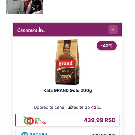
Preporučeno
NA VREME SVE
Ovo su neradni dani početkom 2026.
godine: Organizujte sebi mini odmor od
čak četiri slobodna dana