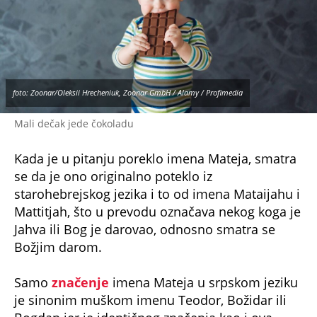
foto: Zoonar/Oleksii Hrecheniuk, Zoonar GmbH / Alamy / Profimedia
Mali dečak jede čokoladu
Kada je u pitanju poreklo imena Mateja, smatra
se da je ono originalno poteklo iz
starohebrejskog jezika i to od imena Mataijahu i
Mattitjah, što u prevodu označava nekog koga je
Jahva ili Bog je darovao, odnosno smatra se
Božjim darom.
Samo
značenje
imena Mateja u srpskom jeziku
je sinonim muškom imenu Teodor, Božidar ili
Bogdan jer je identičnog značenja kao i ova