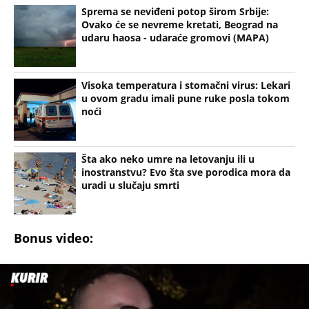
Bonus video:
02:00
ĆERKA DANIJELA ALIBABIĆA DOBILA DVA NEVEROTNO NEOBIČNA
IMENA! Supruzi zbog rođenja drugog deteta priredio SPECIJALNO
iznenađenje
(Espreso/
Ona
/Sanja Pajević Bundalo/Prenela:
N.J)