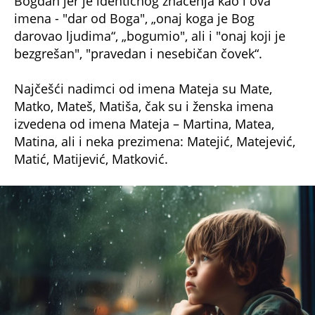
imena - "dar od Boga", „onaj koga je Bog
darovao ljudima“, „bogumio", ali i "onaj koji je
bezgrešan", "pravedan i nesebičan čovek“.
Najčešći nadimci od imena Mateja su Mate,
Matko, Mateš, Matiša, čak su i ženska imena
izvedena od imena Mateja – Martina, Matea,
Matina, ali i neka prezimena: Matejić, Matejević,
Matić, Matijević, Matković.