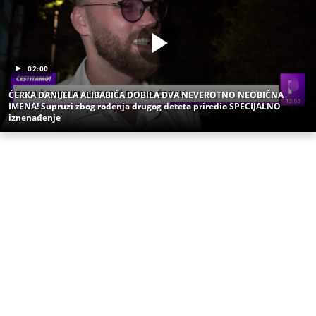
Uz Espreso aplikaciju nijedna druga vam neće
trebati. Instalirajte i proverite zašto!
Imena
Značenje imena
Dečaci
Beba
Roditelji
TAČNO OVOG DATUMA PRESTAJE TROPSKI TALAS,
TEMPERATURA PADA! Vremenska prognoza
Nedeljka Todorovića za Kurir
MISTERIJA ZBOG NESREĆE PREDSEDNICE SLOVENIJE!
Bivši šef obaveštajaca se oglasio - Ko je bio u
kombiju sa njom u trenutku sudara?
SKANDAL U BEOGRADU! PEVAČICA PREBILA
TAKSISTU: Rekao joj "ostavite mi drugaricu", a
onda je nastao potpuni haos!