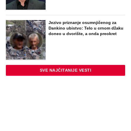
šta im se desilo je nešto najstrašnije
STARS
TOP 10 PESAMA KOJE JE DINO MERLIN
"POZAJMIO"! Zgrnuo lovu na hitovima,
a sada DRUGIMA NAPLAĆUJE
AUTORSKA PRAVA
ZABAVA
Žena i ćerka nestale bez traga dok je
muž bio na poslu: Kad su telo pronašli
na deponiji, slučaj je dobio šok obrt