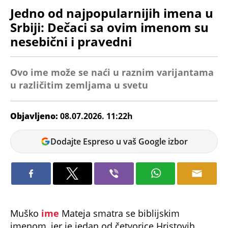
Jedno od najpopularnijih imena u
Srbiji: Dečaci sa ovim imenom su
nesebični i pravedni
Ovo ime može se naći u raznim varijantama
u različitim zemljama u svetu
Objavljeno:
08.07.2026. 11:22h
Nikolina
Dodajte Espreso u vaš Google izbor
Jokić
Muško
ime
Mateja smatra se biblijskim
imenom, jer je jedan od četvorice Hristovih
apostola bio upravo jevanđelista Mateja.