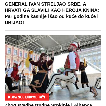
SPREMITE SE
Za posnu slavsku trpezu ove godine treba
izdvojiti ozbiljnu sumu novca: Nečija cela
plata ode na svega 20 gostiju
VESTI
SHOWBIZ
SPORT
VIRALNO
Politika
Rijaliti
Fudbal
Bizar
Društvo
Zvezde
Košarka
Svaštara
Hronika
Holivud
Tenis
Tiktok
Ekonomija
Kviz
Ostali sportovi