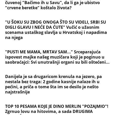
NAJČITANIJE
NAJNOVIJE
Evropa optužila Rusiju za važnu stvar
koja se tiče Irana: Znamo da to rade
Devojka se bacila sa 5. sprata
Filozofskog fakulteta u Beogradu:
Preminula na licu mesta, istraga u
toku!