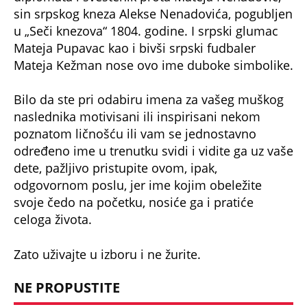
svoje čedo na početku, nosiće ga i pratiće
celoga života.
Zato uživajte u izboru i ne žurite.
NE PROPUSTITE
Sprema se neviđeni potop širom Srbije:
Ovako će se nevreme kretati, Beograd na
udaru haosa - udaraće gromovi (MAPA)
Visoka temperatura i stomačni virus: Lekari
u ovom gradu imali pune ruke posla tokom
noći
Šta ako neko umre na letovanju ili u
inostranstvu? Evo šta sve porodica mora da
uradi u slučaju smrti