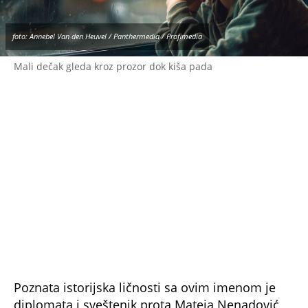
foto: Annebel Van den Heuvel / Panthermedia / Profimedia
Mali dečak gleda kroz prozor dok kiša pada
Poznata istorijska ličnosti sa ovim imenom je
diplomata i sveštenik prota Mateja Nenadović,
sin srpskog kneza Alekse Nenadovića, pogubljen
u „Seči knezova“ 1804. godine. I srpski glumac
Mateja Pupavac kao i bivši srpski fudbaler
Mateja Kežman nose ovo ime duboke simbolike.
Bilo da ste pri odabiru imena za vašeg muškog
naslednika motivisani ili inspirisani nekom
poznatom ličnošću ili vam se jednostavno
određeno ime u trenutku svidi i vidite ga uz vaše
dete, pažljivo pristupite ovom, ipak,
odgovornom poslu, jer ime kojim obeležite