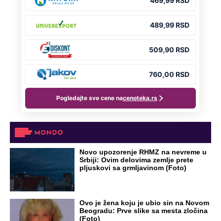
OD NAVODNOG HEROJA DO BRUTALNOG UBICE
GENERAL IVAN STRELJAO SRBE, A
HRVATI GA SLAVILI KAO HEROJA KNINA:
Par godina kasnije išao od kuće do kuće i
UBIJAO!