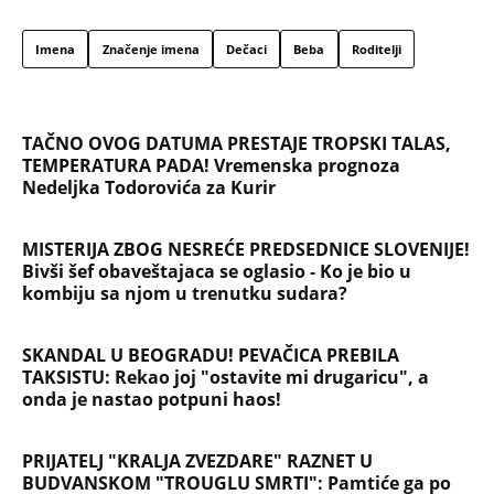
TOP 10 PESAMA KOJE JE DINO MERLIN "POZAJMIO"!
Zgrnuo lovu na hitovima, a sada DRUGIMA
NAPLAĆUJE AUTORSKA PRAVA
"AKO BUDE POTREBE - BIĆE OPET 'OLUJA'!" Hrvatski
ministar zapretio Srbiji i Vučiću sa N1: "Oluja" je
najblistaviji deo hrvatske prošlosti (VIDEO)
Na koji način će biti isplaćena državna pomoć? Evo
šta se dešava sa računima penzionera i korisnika
socijalne pomoći, a šta sa punolenim građanima u
septembru