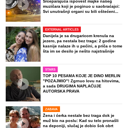
Novo upozorenje RHMZ na nevreme u
Srbiji: Ovim delovima zemlje prete
pljuskovi sa grmljavinom (Foto)
Ovo je žena koju je ubio sin na Novom
Beogradu: Prve slike sa mesta zločina
(Foto)
“Temperatura pada ispod 35 stepeni”:
Meteorolog Ristić otkrio do kada će
trajati toplotni talas