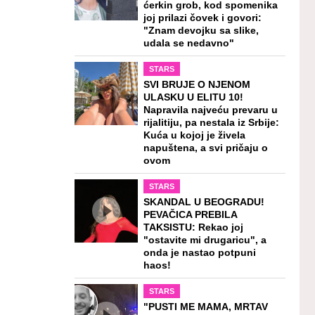
ćerkin grob, kod spomenika
joj prilazi čovek i govori:
"Znam devojku sa slike,
udala se nedavno"
STARS
SVI BRUJE O NJENOM
ULASKU U ELITU 10!
Napravila najveću prevaru u
rijalitiju, pa nestala iz Srbije:
Kuća u kojoj je živela
napuštena, a svi pričaju o
ovom
STARS
SKANDAL U BEOGRADU!
PEVAČICA PREBILA
TAKSISTU: Rekao joj
"ostavite mi drugaricu", a
onda je nastao potpuni
haos!
STARS
"PUSTI ME MAMA, MRTAV