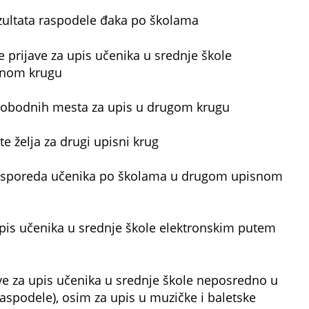
zultata raspodele đaka po školama
 prijave za upis učenika u srednje škole
snom krugu
slobodnih mesta za upis u drugom krugu
e želja za drugi upisni krug
asporeda učenika po školama u drugom upisnom
pis učenika u srednje škole elektronskim putem
e za upis učenika u srednje škole neposredno u
raspodele), osim za upis u muzičke i baletske