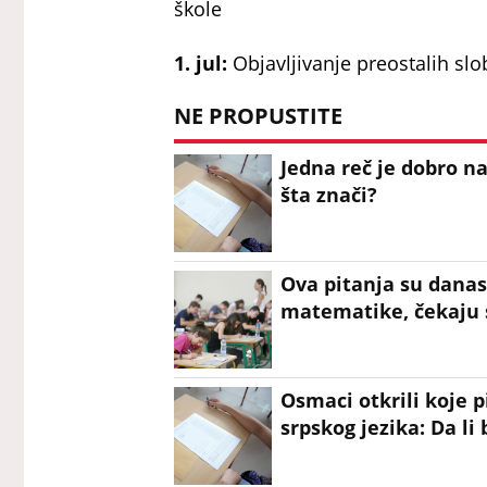
škole
1. jul:
Objavljivanje preostalih sl
NE PROPUSTITE
Jedna reč je dobro n
šta znači?
Ova pitanja su danas
matematike, čekaju 
Osmaci otkrili koje p
srpskog jezika: Da li