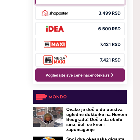
Ovako je došlo do ubistva
ugledne doktorke na Novom
Beogradu: Došla da obiđe
sina, čuli se krici i
zapomaganje
Spoj dva okeanska giganta