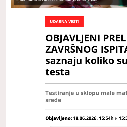
UDARNA VEST!
OBJAVLJENI PRE
ZAVRŠNOG ISPIT
saznaju koliko su
testa
Testiranje u sklopu male matu
srede
Objavljeno:
18.06.2026. 15:54h
15: