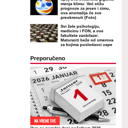
menja klimu: Već stižu
prognoze za jesen i zimu,
ova anomalija će sve
preokrenuti (Foto)
Svi žele psihologiju,
medicinu i FON, a ove
fakultete zaobilaze:
Maturanti beže od smerova
za kojima poslodavci vape
Preporučeno
NA VREME SVE