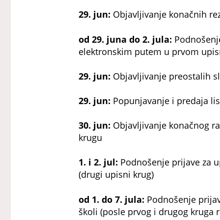
29. jun:
Objavljivanje konačnih re
od 29. juna do 2. jula:
Podnošenje
elektronskim putem u prvom upi
29. jun:
Objavljivanje preostalih 
29. jun:
Popunjavanje i predaja list
30. jun:
Objavljivanje konačnog r
krugu
1. i 2. jul:
Podnošenje prijave za u
(drugi upisni krug)
od 1. do 7. jula:
Podnošenje prijav
školi (posle prvog i drugog kruga 