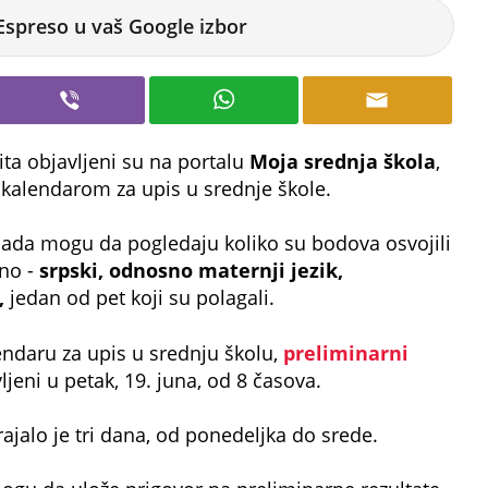
Espreso u vaš Google izbor
ita objavljeni su na portalu
Moja srednja škola
,
 kalendarom za upis u srednje škole.
sada mogu da pogledaju koliko su bodova osvojili
bno -
srpski, odnosno maternji jezik,
,
jedan od pet koji su polagali.
daru za upis u srednju školu,
preliminarni
jeni u petak, 19. juna, od 8 časova.
ajalo je tri dana, od ponedeljka do srede.