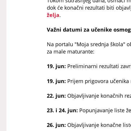
Tokom sutrašnjeg dana, osmaci mo
dok će konačni rezultati biti obja
želja
.
Važni datumi za učenike osmog
Na portalu "Moja srednja škola" ob
za male maturante:
19. jun:
Preliminarni rezultati zavr
19. jun:
Prijem prigovora učenika 
22. jun:
Objavljivanje konačnih rez
23. i 24. jun:
Popunjavanje liste že
26. jun:
Objavljivanje konačne liste