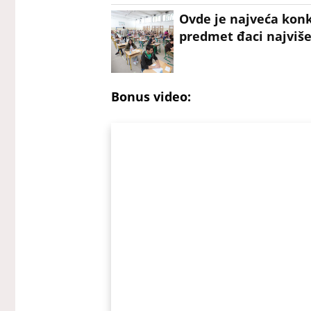
Ovde je najveća konku
predmet đaci najviše
Bonus video: