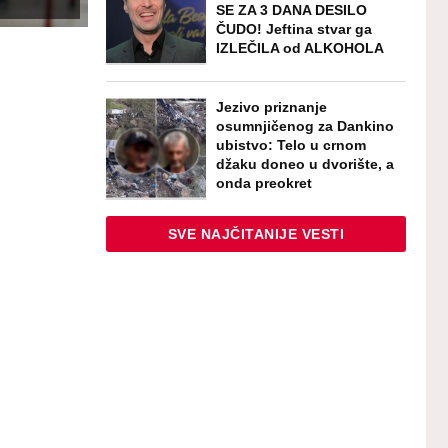
SE ZA 3 DANA DESILO
ČUDO! Jeftina stvar ga
IZLEČILA od ALKOHOLA
Jezivo priznanje
osumnjičenog za Dankino
ubistvo: Telo u crnom
džaku doneo u dvorište, a
onda preokret
SVE NAJČITANIJE VESTI