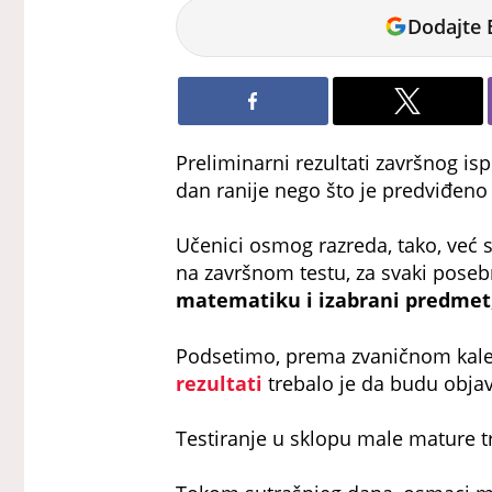
Tamara
Dodajte 
Marić
Preliminarni rezultati završnog isp
dan ranije nego što je predviđeno
Učenici osmog razreda, tako, već 
na završnom testu, za svaki pose
matematiku i izabrani predmet
Podsetimo, prema zvaničnom kalen
rezultati
trebalo je da budu objavl
Testiranje u sklopu male mature tr