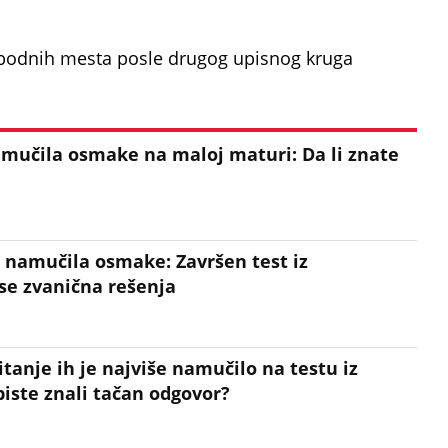
obodnih mesta posle drugog upisnog kruga
amučila osmake na maloj maturi: Da li znate
 namučila osmake: Završen test iz
se zvanična rešenja
itanje ih je najviše namučilo na testu iz
 biste znali tačan odgovor?