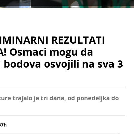
LIMINARNI REZULTATI
A! Osmaci mogu da
 bodova osvojili na sva 3
re trajalo je tri dana, od ponedeljka do
57h