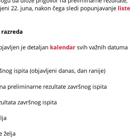
gu da ulože prigovor na preliminarne rezultate,
vljeni 22. juna, nakon čega sledi popunjavanje
liste
 razreda
javljen je detaljan
kalendar
svih važnih datuma
šnog ispita (objavljeni danas, dan ranije)
na preliminarne rezultate završnog ispita
ultata završnog ispita
lja
 želja