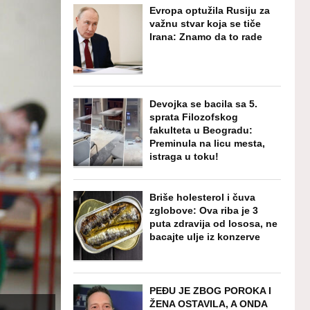
Evropa optužila Rusiju za
važnu stvar koja se tiče
Irana: Znamo da to rade
Devojka se bacila sa 5.
sprata Filozofskog
fakulteta u Beogradu:
Preminula na licu mesta,
istraga u toku!
Briše holesterol i čuva
zglobove: Ova riba je 3
puta zdravija od lososa, ne
bacajte ulje iz konzerve
PEĐU JE ZBOG POROKA I
ŽENA OSTAVILA, A ONDA