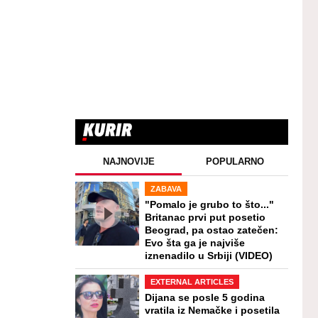
NAJNOVIJE
POPULARNO
ZABAVA
"Pomalo je grubo to što..."
Britanac prvi put posetio
Beograd, pa ostao zatečen:
Evo šta ga je najviše
iznenadilo u Srbiji (VIDEO)
EXTERNAL ARTICLES
Dijana se posle 5 godina
vratila iz Nemačke i posetila