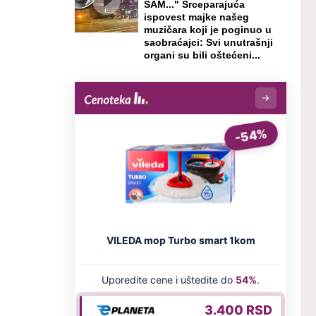
SAM..." Srceparajuća
ispovest majke našeg
muzičara koji je poginuo u
saobraćajci: Svi unutrašnji
organi su bili oštećeni...