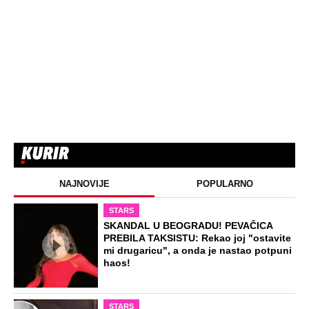
NAJNOVIJE
POPULARNO
STARS
SKANDAL U BEOGRADU! PEVAČICA
PREBILA TAKSISTU: Rekao joj "ostavite
mi drugaricu", a onda je nastao potpuni
haos!
STARS