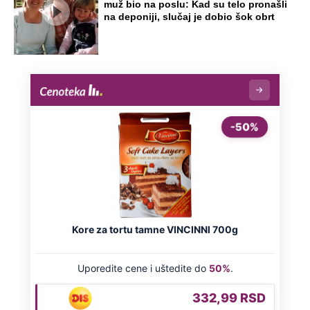
muž bio na poslu: Kad su telo pronašli
na deponiji, slučaj je dobio šok obrt