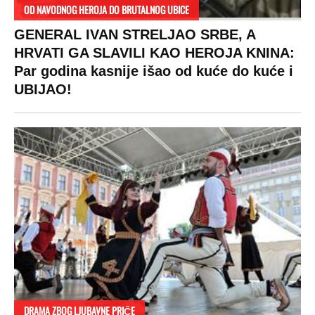
OD NAVODNOG HEROJA DO BRUTALNOG UBICE
GENERAL IVAN STRELJAO SRBE, A
HRVATI GA SLAVILI KAO HEROJA KNINA:
Par godina kasnije išao od kuće do kuće i
UBIJAO!
DRAMA ZBOG LJUBAVNE PRIČE