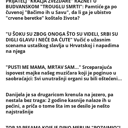
PRIJATELJ "KRALJA ZVEZDARE" RAZNET U
BUDVANSKOM "TROUGLU SMRTI": Pamtiće ga po
čuvenoj "Bačimo ih u Savu", da li ga je ubistvo
"crvene beretke" koštalo života?
"U ŠOKU SU ZBOG ONOGA ŠTO SU VIDELI, SRBI SU
DIGLI GLAVU I NEĆE DA ĆUTE" Vučić o užasnim
scenama ustaškog slavlja u Hrvatskoj i napadima
na njega
"PUSTI ME MAMA, MRTAV SAM..." Srceparajuća
ispovest majke našeg muzičara koji je poginuo u
saobraćajci: Svi unutrašnji organi su bili oštećeni...
Danijela je sa drugaricom krenula na jezero, pa
nestala bez traga: 2 godine kasnije nalaze ih u
pećini, a priča o tome šta im se desilo je nešto
najstrašnije
TOP 10 PESAMA KOJE JE DINO MERLIN "POZAJMIO"!