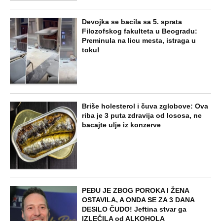
Devojka se bacila sa 5. sprata
Filozofskog fakulteta u Beogradu:
Preminula na licu mesta, istraga u
toku!
Briše holesterol i čuva zglobove: Ova
riba je 3 puta zdravija od lososa, ne
bacajte ulje iz konzerve
PEĐU JE ZBOG POROKA I ŽENA
OSTAVILA, A ONDA SE ZA 3 DANA
DESILO ČUDO! Jeftina stvar ga
IZLEČILA od ALKOHOLA