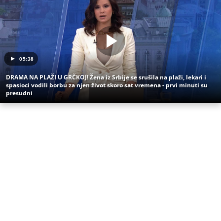
05:38
DRAMA NA PLAŽI U GRČKOJ! Žena iz Srbije se srušila na plaži, lekari i
spasioci vodili borbu za njen život skoro sat vremena - prvi minuti su
presudni