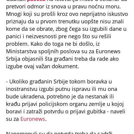
pretvori odmor iz snova u pravu noćnu moru.
Mnogi koji su prošli kroz ovo neprijatno iskustvo
priznaju da u prvom trenutku uopšte nisu znali
kome da se obrate, zbog čega su izgubili dane u
panici i neizvesnosti pre nego što su rešili
problem. Kako do toga ne bi došlo, iz
Ministarstva spoljnih poslova su za Euronews
Srbija objasnili šta građani treba da rade ako
izgube ovaj važan dokument.
- Ukoliko građanin Srbije tokom boravka u
inostranstvu izgubi putnu ispravu ili mu ona
bude ukradena, potrebno je da nestanak ili
krađu prijavi policijskom organu zemlje u kojoj
boravi i zatraži potvrdu o prijavi gubitka - naveli
su za
Euronews
.
Napomenuli su da potvrda treba da sadrži