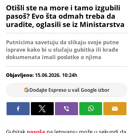
Otišli ste na more i tamo izgubili
pasoš? Evo šta odmah treba da
uradite, oglasili se iz Ministarstva
Putnicima savetuju da slikaju svoje putne
isprave kako bi u slučaju gubitka ili krađe
dokumenata imali podatke o njima
Objavljeno:
15.06.2026. 10:24h
Ana
Dodajte Espreso u vaš Google izbor
Petrović
Gubitak
pasoša
na letovanju može u sekundi da