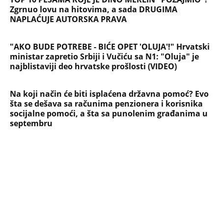
Zgrnuo lovu na hitovima, a sada DRUGIMA
NAPLAĆUJE AUTORSKA PRAVA
"AKO BUDE POTREBE - BIĆE OPET 'OLUJA'!" Hrvatski
ministar zapretio Srbiji i Vučiću sa N1: "Oluja" je
najblistaviji deo hrvatske prošlosti (VIDEO)
Na koji način će biti isplaćena državna pomoć? Evo
šta se dešava sa računima penzionera i korisnika
socijalne pomoći, a šta sa punolenim građanima u
septembru