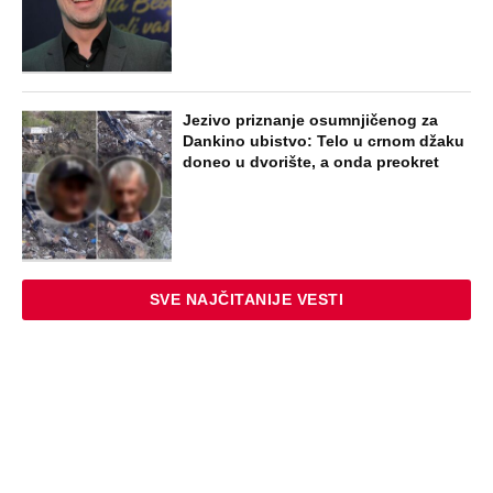
Jezivo priznanje osumnjičenog za
Dankino ubistvo: Telo u crnom džaku
doneo u dvorište, a onda preokret
SVE NAJČITANIJE VESTI