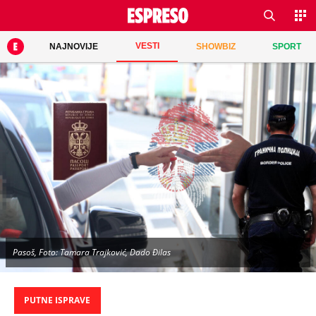
VESTI
NAJNOVIJE
SHOWBIZ
SPORT
Pasoš, Foto: Tamara Trajković, Dado Đilas
PUTNE ISPRAVE