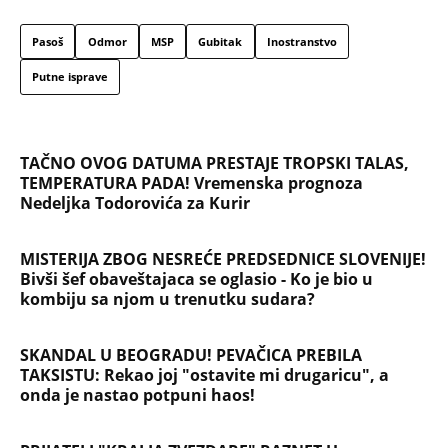
Pasoš
Odmor
MSP
Gubitak
Inostranstvo
Putne isprave
TAČNO OVOG DATUMA PRESTAJE TROPSKI TALAS,
TEMPERATURA PADA! Vremenska prognoza
Nedeljka Todorovića za Kurir
MISTERIJA ZBOG NESREĆE PREDSEDNICE SLOVENIJE!
Bivši šef obaveštajaca se oglasio - Ko je bio u
kombiju sa njom u trenutku sudara?
SKANDAL U BEOGRADU! PEVAČICA PREBILA
TAKSISTU: Rekao joj "ostavite mi drugaricu", a
onda je nastao potpuni haos!