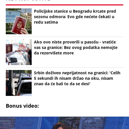
Policijske stanice u Beogradu krcate pred
sezonu odmora: Evo gde nećete čekati u
redu satima
Ako ovo niste proverili u pasošu - vratiće
vas sa granice: Bez ovog podatka nemojte
da rezervišete more
Srbin doživeo neprijatnost na granici: 'Celih
5 sekundi ih nisam držao na oku, nisam
znao da će baš to da se desi'
Bonus video: