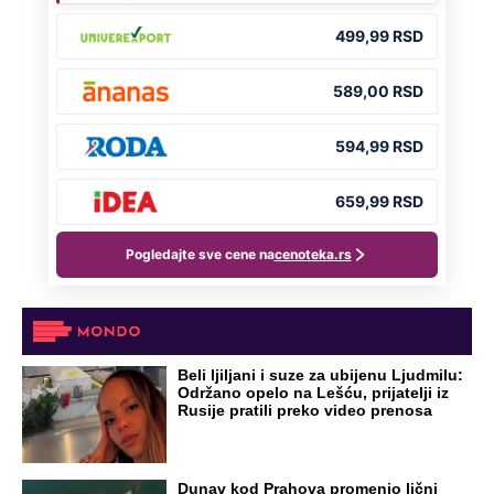
Beli ljiljani i suze za ubijenu Ljudmilu:
Održano opelo na Lešću, prijatelji iz
Rusije pratili preko video prenosa
Dunav kod Prahova promenio lični