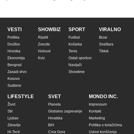
VESTI
SHOWBIZ
SPORT
VIRALNO
Politika
Rijaliti
Fudbal
Bizar
Društvo
Zvezde
Košarka
Svaštara
Hronika
Holivud
Tenis
Tiktok
Ekonomija
Kviz
Ostali sportovi
Beograd
Navijači
Zasadi drvo
Showtime
Kosovo
Sudbine
LIFESTYLE
SVET
MONDO INC.
Život
Planeta
Impressum
Stil
Globalno zagrevanje
Kontakt
Ljubav
Hrvatska
Marketing
Zdravlje
BiH
Politika o kolačićima
Hi-Tech
Crna Gora
Uslovi korišćenja