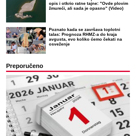
opis i otkrio ratne tajne: "Ovde plovim
žmureći, ali sada je opasno" (Video)
Poznato kada se završava toplotni
talas: Prognoza RHMZ-a do kraja
avgusta, evo koliko ćemo čekati na
osveženje
Preporučeno