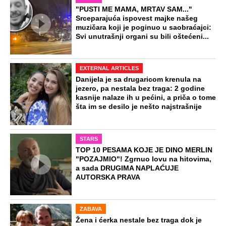
"PUSTI ME MAMA, MRTAV SAM..."
Srceparajuća ispovest majke našeg
muzičara koji je poginuo u saobraćajci:
Svi unutrašnji organi su bili oštećeni...
EXTERNAL ARTICLES
Danijela je sa drugaricom krenula na
jezero, pa nestala bez traga: 2 godine
kasnije nalaze ih u pećini, a priča o tome
šta im se desilo je nešto najstrašnije
STARS
TOP 10 PESAMA KOJE JE DINO MERLIN
"POZAJMIO"! Zgrnuo lovu na hitovima,
a sada DRUGIMA NAPLAĆUJE
AUTORSKA PRAVA
ZABAVA
Žena i ćerka nestale bez traga dok je