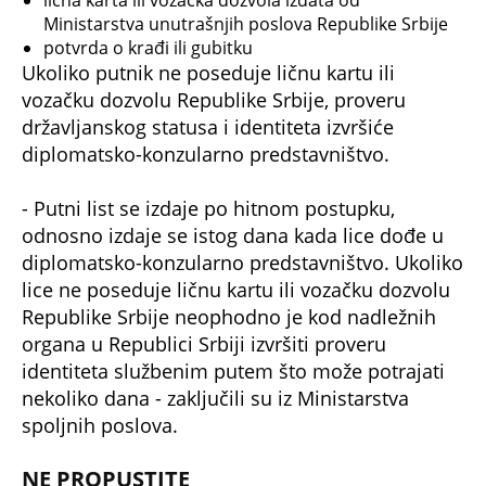
lična karta ili vozačka dozvola izdata od
Ministarstva unutrašnjih poslova Republike Srbije
potvrda o krađi ili gubitku
Ukoliko putnik ne poseduje ličnu kartu ili
vozačku dozvolu Republike Srbije, proveru
državljanskog statusa i identiteta izvršiće
diplomatsko-konzularno predstavništvo.
- Putni list se izdaje po hitnom postupku,
odnosno izdaje se istog dana kada lice dođe u
diplomatsko-konzularno predstavništvo. Ukoliko
lice ne poseduje ličnu kartu ili vozačku dozvolu
Republike Srbije neophodno je kod nadležnih
organa u Republici Srbiji izvršiti proveru
identiteta službenim putem što može potrajati
nekoliko dana - zaključili su iz Ministarstva
spoljnih poslova.
NE PROPUSTITE