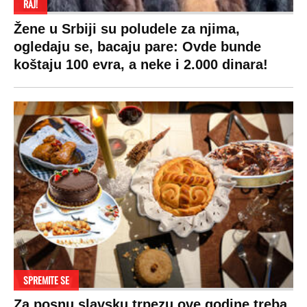
RAJ!
Žene u Srbiji su poludele za njima,
ogledaju se, bacaju pare: Ovde bunde
koštaju 100 evra, a neke i 2.000 dinara!
SPREMITE SE
Za posnu slavsku trpezu ove godine treba