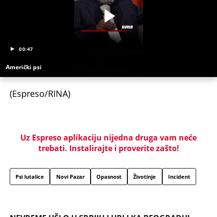
00:47
Američki psi
(Espreso/RINA)
Uz Espreso aplikaciju nijedna druga vam neće
trebati. Instalirajte i proverite zašto!
Psi lutalice
Novi Pazar
Opasnost
Životinje
Incident