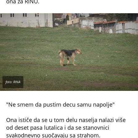
ona za RINU.
foto: RINA
"Ne smem da pustim decu samu napolje"
Ona ističe da se u tom delu naselja nalazi više
od deset pasa lutalica i da se stanovnici
svakodnevno suočavaju sa strahom.