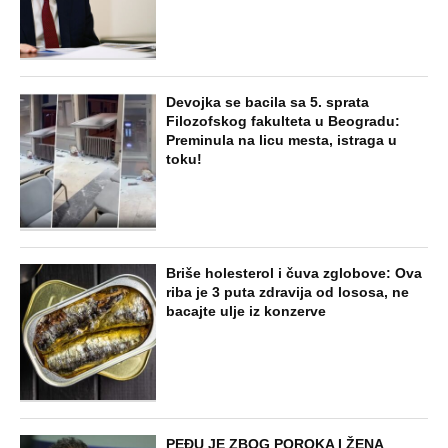
Devojka se bacila sa 5. sprata
Filozofskog fakulteta u Beogradu:
Preminula na licu mesta, istraga u
toku!
Briše holesterol i čuva zglobove: Ova
riba je 3 puta zdravija od lososa, ne
bacajte ulje iz konzerve
PEĐU JE ZBOG POROKA I ŽENA