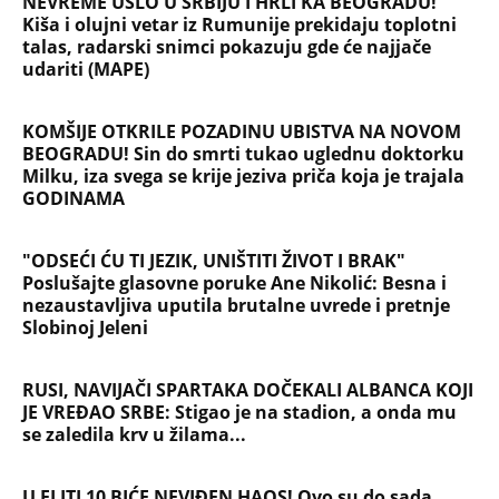
NEVREME UŠLO U SRBIJU I HRLI KA BEOGRADU!
Kiša i olujni vetar iz Rumunije prekidaju toplotni
talas, radarski snimci pokazuju gde će najjače
udariti (MAPE)
KOMŠIJE OTKRILE POZADINU UBISTVA NA NOVOM
BEOGRADU! Sin do smrti tukao uglednu doktorku
Milku, iza svega se krije jeziva priča koja je trajala
GODINAMA
"ODSEĆI ĆU TI JEZIK, UNIŠTITI ŽIVOT I BRAK"
Poslušajte glasovne poruke Ane Nikolić: Besna i
nezaustavljiva uputila brutalne uvrede i pretnje
Slobinoj Jeleni
RUSI, NAVIJAČI SPARTAKA DOČEKALI ALBANCA KOJI
JE VREĐAO SRBE: Stigao je na stadion, a onda mu
se zaledila krv u žilama...
U ELITI 10 BIĆE NEVIĐEN HAOS! Ovo su do sada