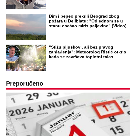
Dim i pepeo prekrili Beograd zbog
požara u Deliblatu: "Odjednom se u
stanu osećao miris paljevine" (Video)
"Stižu pljuskovi, ali bez pravog
zahlađenja": Meteorolog Ristić otkrio
kada se završava toplotni talas
Preporučeno