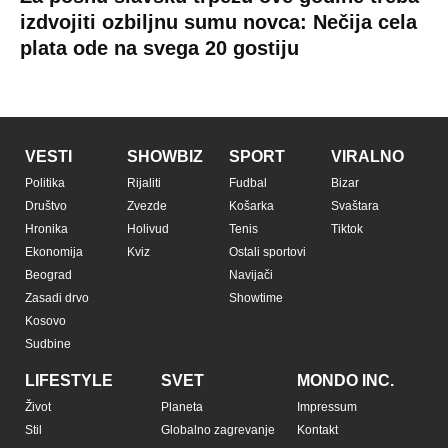
izdvojiti ozbiljnu sumu novca: Nečija cela
plata ode na svega 20 gostiju
VESTI
SHOWBIZ
SPORT
VIRALNO
Politika
Rijaliti
Fudbal
Bizar
Društvo
Zvezde
Košarka
Svaštara
Hronika
Holivud
Tenis
Tiktok
Ekonomija
Kviz
Ostali sportovi
Beograd
Navijači
Zasadi drvo
Showtime
Kosovo
Sudbine
LIFESTYLE
SVET
MONDO INC.
Život
Planeta
Impressum
Stil
Globalno zagrevanje
Kontakt