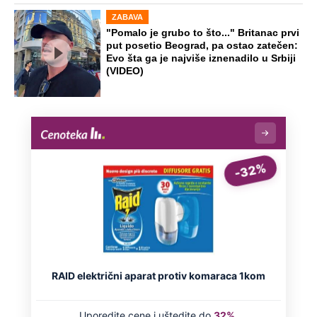
ZABAVA
"Pomalo je grubo to što..." Britanac prvi
put posetio Beograd, pa ostao zatečen:
Evo šta ga je najviše iznenadilo u Srbiji
(VIDEO)