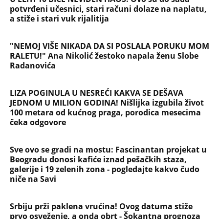
potvrđeni učesnici, stari računi dolaze na naplatu,
a stiže i stari vuk rijalitija
"NEMOJ VIŠE NIKADA DA SI POSLALA PORUKU MOM
RALETU!" Ana Nikolić žestoko napala ženu Slobe
Radanovića
LIZA POGINULA U NESREĆI KAKVA SE DEŠAVA
JEDNOM U MILION GODINA! Nišlijka izgubila život
100 metara od kućnog praga, porodica mesecima
čeka odgovore
Sve ovo se gradi na mostu: Fascinantan projekat u
Beogradu donosi kafiće iznad pešačkih staza,
galerije i 19 zelenih zona - pogledajte kakvo čudo
niče na Savi
Srbiju prži paklena vrućina! Ovog datuma stiže
prvo osveženje, a onda obrt - Šokantna prognoza