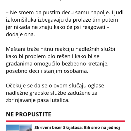
– Ne smem da pustim decu samu napolje. Ljudi
iz komšiluka izbegavaju da prolaze tim putem
jer nikada ne znaju kako će psi reagovati –
dodaje ona.
Meštani traže hitnu reakciju nadležnih službi
kako bi problem bio rešen i kako bi se
građanima omogućilo bezbedno kretanje,
posebno deci i starijim osobama.
Očekuje se da se o ovom slučaju oglase
nadležne gradske službe zadužene za
zbrinjavanje pasa lutalica.
NE PROPUSTITE
Skriveni biser Skijatosa: Bili smo na jednoj