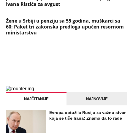
Ivana Ristića za avgust
Žene u Srbiji u penziju sa 55 godina, muškarci sa
60: Paket tri zakonska predloga upućen resornom
ministarstvu
NAJČITANIJE
NAJNOVIJE
Evropa optužila Rusiju za važnu stvar
koja se tiče Irana: Znamo da to rade