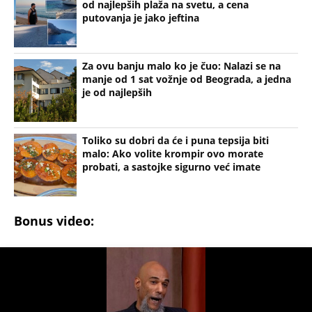
od najlepših plaža na svetu, a cena
putovanja je jako jeftina
Za ovu banju malo ko je čuo: Nalazi se na
manje od 1 sat vožnje od Beograda, a jedna
je od najlepših
Toliko su dobri da će i puna tepsija biti
malo: Ako volite krompir ovo morate
probati, a sastojke sigurno već imate
Bonus video: