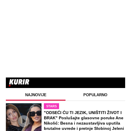
NAJNOVIJE
POPULARNO
STARS
"ODSEĆI ĆU TI JEZIK, UNIŠTITI ŽIVOT I
BRAK" Poslušajte glasovne poruke Ane
Nikolić: Besna i nezaustavljiva uputila
brutalne uvrede i pretnje Slobinoj Jeleni