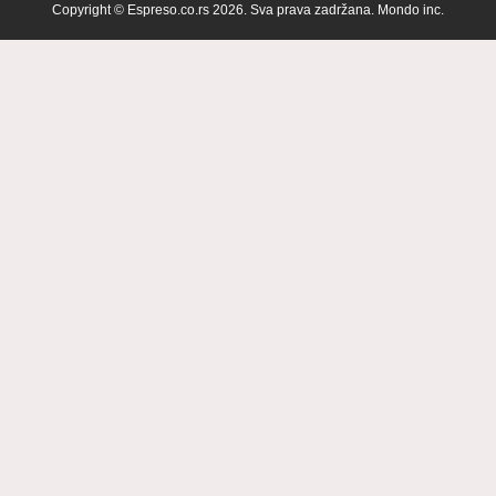
Copyright © Espreso.co.rs 2026. Sva prava zadržana. Mondo inc.