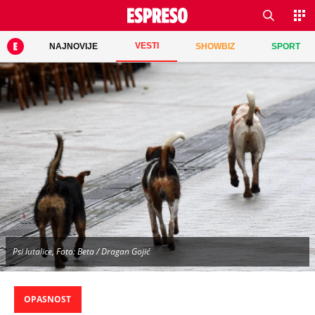
VESTI
NAJNOVIJE
SHOWBIZ
SPORT
Psi lutalice, Foto: Beta / Dragan Gojić
OPASNOST