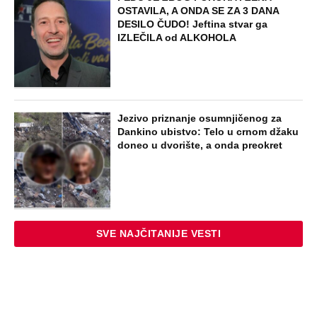
OSTAVILA, A ONDA SE ZA 3 DANA
DESILO ČUDO! Jeftina stvar ga
IZLEČILA od ALKOHOLA
Jezivo priznanje osumnjičenog za
Dankino ubistvo: Telo u crnom džaku
doneo u dvorište, a onda preokret
SVE NAJČITANIJE VESTI