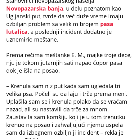
Stanovnici novopazarskog naselja
Novopazarska banja
, u delu poznatom kao
Ugljanski put, tvrde da već duže vreme imaju
ozbiljan problem sa velikim brojem
pasa
lutalica
, a poslednji incident dodatno je
uznemirio meštane.
Prema rečima meštanke E. M., majke troje dece,
nju je tokom jutarnjih sati napao čopor pasa
dok je išla na posao.
– Krenula sam niz put kada sam ugledala tri
velika psa. Počeli su da laju i trče prema meni.
Uplašila sam se i krenula polako da se vraćam
nazad, ali su nastavili da trče za mnom.
Zaustavila sam komšiju koji je u tom trenutku
krenuo na posao i zahvaljujući njemu uspela
sam da izbegnem ozbiljniji incident – rekla je