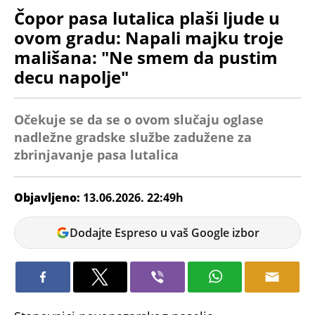
Čopor pasa lutalica plaši ljude u
ovom gradu: Napali majku troje
mališana: "Ne smem da pustim
decu napolje"
Očekuje se da se o ovom slučaju oglase
nadležne gradske službe zadužene za
zbrinjavanje pasa lutalica
Objavljeno:
13.06.2026. 22:49h
Miloš
Dodajte Espreso u vaš Google izbor
Dojčinović