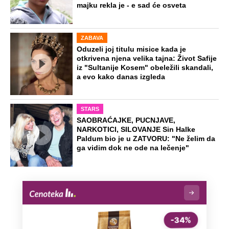
majku rekla je - e sad će osveta
ZABAVA
Oduzeli joj titulu misice kada je
otkrivena njena velika tajna: Život Safije
iz "Sultanije Kosem" obeležili skandali,
a evo kako danas izgleda
STARS
SAOBRAĆAJKE, PUCNJAVE,
NARKOTICI, SILOVANJE Sin Halke
Paldum bio je u ZATVORU: "Ne želim da
ga vidim dok ne ode na lečenje"