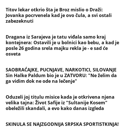
Titov lekar otkrio šta je Broz mislio o Draži:
Jovanka pocrvenela kad je ovo čula, a svi ostali
zabezeknuti
Dragana iz Sarajeva je tatu viđala samo kraj
kontejnera: Ostavili je u bolnici kao bebu, a kad je
posle 26 godina srela majku rekla je - e sad će
osveta
SAOBRAĆAJKE, PUCNJAVE, NARKOTICI, SILOVANJE
Sin Halke Paldum bio je u ZATVORU: "Ne želim da
ga vidim dok ne ode na lečenje"
Oduzeli joj titulu misice kada je otkrivena njena
velika tajna: Život Safije iz "Sultanije Kosem"
obeležili skandali, a evo kako danas izgleda
SKINULA SE NAJZGODNIJA SRPSKA SPORTISTKINJA!