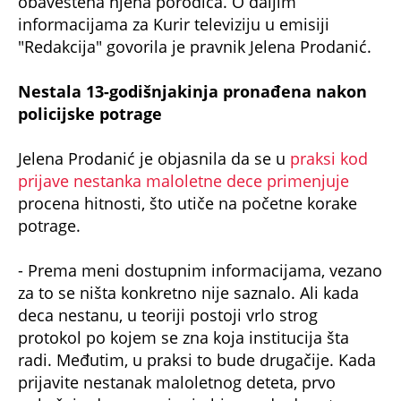
obaveštena njena porodica. O daljim
informacijama za Kurir televiziju u emisiji
"Redakcija" govorila je pravnik Jelena Prodanić.
Nestala 13-godišnjakinja pronađena nakon
policijske potrage
Jelena Prodanić je objasnila da se u
praksi kod
prijave nestanka maloletne dece primenjuje
procena hitnosti, što utiče na početne korake
potrage.
- Prema meni dostupnim informacijama, vezano
za to se ništa konkretno nije saznalo. Ali kada
deca nestanu, u teoriji postoji vrlo strog
protokol po kojem se zna koja institucija šta
radi. Međutim, u praksi to bude drugačije. Kada
prijavite nestanak maloletnog deteta, prvo