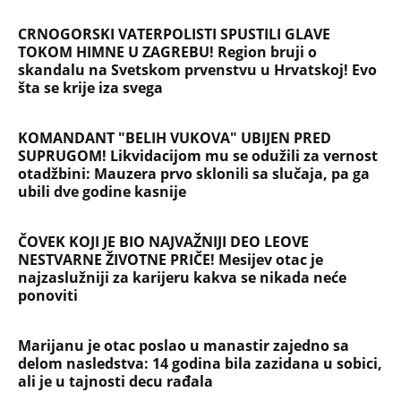
CRNOGORSKI VATERPOLISTI SPUSTILI GLAVE
TOKOM HIMNE U ZAGREBU! Region bruji o
skandalu na Svetskom prvenstvu u Hrvatskoj! Evo
šta se krije iza svega
KOMANDANT "BELIH VUKOVA" UBIJEN PRED
SUPRUGOM! Likvidacijom mu se odužili za vernost
otadžbini: Mauzera prvo sklonili sa slučaja, pa ga
ubili dve godine kasnije
ČOVEK KOJI JE BIO NAJVAŽNIJI DEO LEOVE
NESTVARNE ŽIVOTNE PRIČE! Mesijev otac je
najzaslužniji za karijeru kakva se nikada neće
ponoviti
Marijanu je otac poslao u manastir zajedno sa
delom nasledstva: 14 godina bila zazidana u sobici,
ali je u tajnosti decu rađala