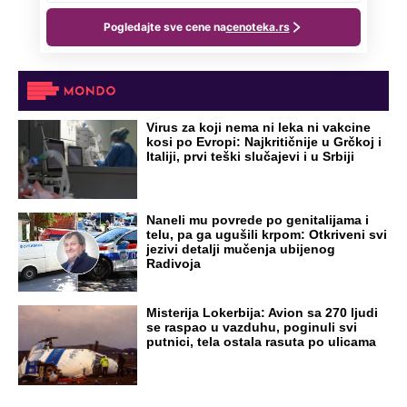
Virus za koji nema ni leka ni vakcine
kosi po Evropi: Najkritičnije u Grčkoj i
Italiji, prvi teški slučajevi i u Srbiji
Naneli mu povrede po genitalijama i
telu, pa ga ugušili krpom: Otkriveni svi
jezivi detalji mučenja ubijenog
Radivoja
Misterija Lokerbija: Avion sa 270 ljudi
se raspao u vazduhu, poginuli svi
putnici, tela ostala rasuta po ulicama