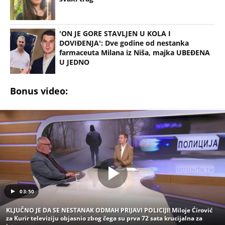
'ON JE GORE STAVLJEN U KOLA I
DOVIĐENJA': Dve godine od nestanka
farmaceuta Milana iz Niša, majka UBEĐENA
U JEDNO
Bonus video:
03:50
KLJUČNO JE DA SE NESTANAK ODMAH PRIJAVI POLICIJI! Miloje Ćirović
za Kurir televiziju objasnio zbog čega su prva 72 sata krucijalna za