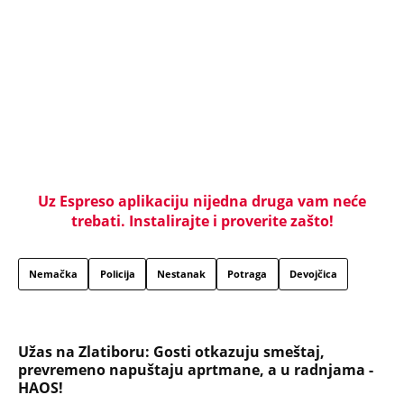
Uz Espreso aplikaciju nijedna druga vam neće
trebati. Instalirajte i proverite zašto!
Nemačka
Policija
Nestanak
Potraga
Devojčica
Užas na Zlatiboru: Gosti otkazuju smeštaj,
prevremeno napuštaju aprtmane, a u radnjama -
HAOS!