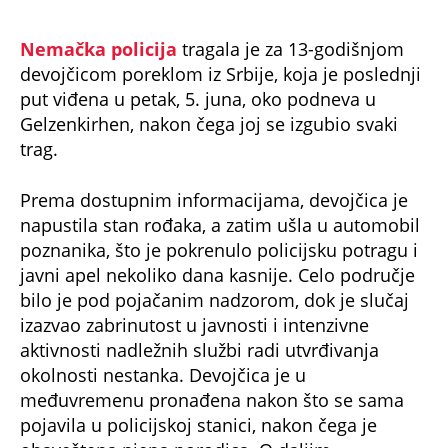
Nemačka policija
tragala je za 13-godišnjom
devojčicom poreklom iz Srbije, koja je poslednji
put viđena u petak, 5. juna, oko podneva u
Gelzenkirhen, nakon čega joj se izgubio svaki
trag.
Prema dostupnim informacijama, devojčica je
napustila stan rođaka, a zatim ušla u automobil
poznanika, što je pokrenulo policijsku potragu i
javni apel nekoliko dana kasnije. Celo područje
bilo je pod pojačanim nadzorom, dok je slučaj
izazvao zabrinutost u javnosti i intenzivne
aktivnosti nadležnih službi radi utvrđivanja
okolnosti nestanka. Devojčica je u
međuvremenu pronađena nakon što se sama
pojavila u policijskoj stanici, nakon čega je