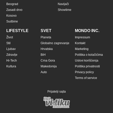
Beograd
Navijači
Zasadi drvo
Showtime
Kosovo
Sudbine
LIFESTYLE
SVET
MONDO INC.
Život
Planeta
Impressum
Stil
Globalno zagrevanje
Kontakt
Ljubav
Hrvatska
Marketing
Zdravlje
BiH
Politika o kolačićima
Hi-Tech
Crna Gora
Uslovi korišćenja
Kultura
Makedonija
Politika privatnosti
Auto
Privacy policy
Terms of service
Prijatelji sajta