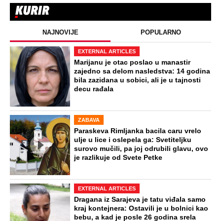
NAJNOVIJE
POPULARNO
EXTERNAL ARTICLES
Marijanu je otac poslao u manastir
zajedno sa delom nasledstva: 14 godina
bila zazidana u sobici, ali je u tajnosti
decu rađala
ZABAVA
Paraskeva Rimljanka bacila caru vrelo
ulje u lice i oslepela ga: Svetiteljku
surovo mučili, pa joj odrubili glavu, ovo
je razlikuje od Svete Petke
EXTERNAL ARTICLES
Dragana iz Sarajeva je tatu viđala samo
kraj kontejnera: Ostavili je u bolnici kao
bebu, a kad je posle 26 godina srela