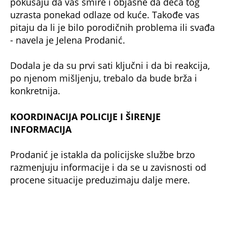
pokušaju da vas smire i objasne da deca tog
uzrasta ponekad odlaze od kuće. Takođe vas
pitaju da li je bilo porodičnih problema ili svađa
- navela je Jelena Prodanić.
Dodala je da su prvi sati ključni i da bi reakcija,
po njenom mišljenju, trebalo da bude brža i
konkretnija.
KOORDINACIJA POLICIJE I ŠIRENJE
INFORMACIJA
Prodanić je istakla da policijske službe brzo
razmenjuju informacije i da se u zavisnosti od
procene situacije preduzimaju dalje mere.