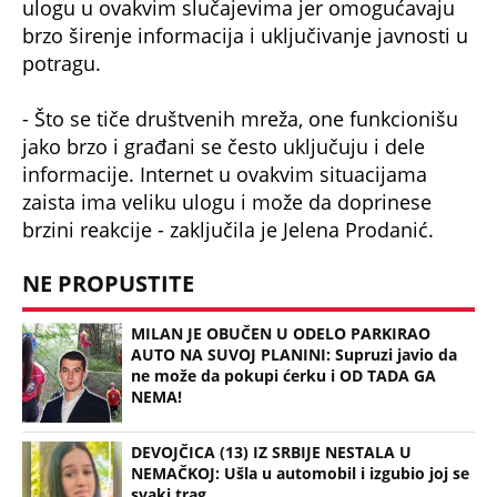
ulogu u ovakvim slučajevima jer omogućavaju
brzo širenje informacija i uključivanje javnosti u
potragu.
- Što se tiče društvenih mreža, one funkcionišu
jako brzo i građani se često uključuju i dele
informacije. Internet u ovakvim situacijama
zaista ima veliku ulogu i može da doprinese
brzini reakcije - zaključila je Jelena Prodanić.
NE PROPUSTITE
MILAN JE OBUČEN U ODELO PARKIRAO
AUTO NA SUVOJ PLANINI: Supruzi javio da
ne može da pokupi ćerku i OD TADA GA
NEMA!
DEVOJČICA (13) IZ SRBIJE NESTALA U
NEMAČKOJ: Ušla u automobil i izgubio joj se
svaki trag