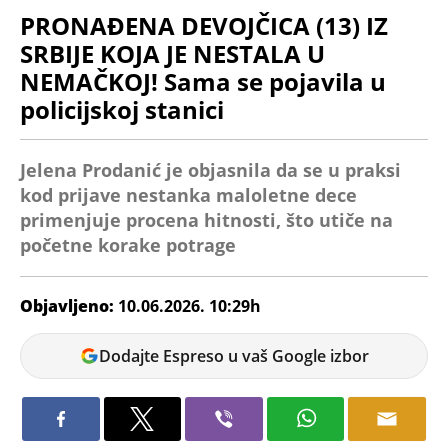
PRONAĐENA DEVOJČICA (13) IZ
SRBIJE KOJA JE NESTALA U
NEMAČKOJ! Sama se pojavila u
policijskoj stanici
Jelena Prodanić je objasnila da se u praksi
kod prijave nestanka maloletne dece
primenjuje procena hitnosti, što utiče na
početne korake potrage
Objavljeno:
10.06.2026. 10:29h
Dijana
Dodajte Espreso u vaš Google izbor
Spasov