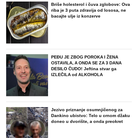
Briše holesterol i čuva zglobove: Ova
riba je 3 puta zdravija od lososa, ne
bacajte ulje iz konzerve
PEĐU JE ZBOG POROKA I ŽENA
OSTAVILA, A ONDA SE ZA 3 DANA
DESILO ČUDO! Jeftina stvar ga
IZLEČILA od ALKOHOLA
Jezivo priznanje osumnjičenog za
Dankino ubistvo: Telo u crnom džaku
doneo u dvorište, a onda preokret