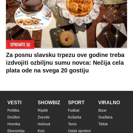
SPREMITE SE
Za posnu slavsku trpezu ove godine treba
izdvojiti ozbiljnu sumu novca: Nečija cela
plata ode na svega 20 gostiju
VESTI
SHOWBIZ
SPORT
VIRALNO
Politika
Rijaliti
Fudbal
Bizar
Društvo
Zvezde
Košarka
Svaštara
Hronika
Holivud
Tenis
Tiktok
Ekonomija
Kviz
Ostali sportovi