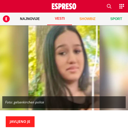
VESTI
NAJNOVIJE
SHOWBIZ
SPORT
Foto: gelsenkirchen police
JAVLJENO JE