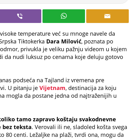
o, visoke temperature već su mnoge navele da
Srpska Tiktokerka
Dara Milović
, poznata po
i odmor, privukla je veliku pažnju videom u kojem
rdi da nudi luksuz po cenama koje deluju gotovo
 danas podseća na Tajland iz vremena pre
i. U pitanju je
Vijetnam
, destinacija za koju
a mogla da postane jedna od najtraženijih u
koliko tamo zapravo koštaju svakodnevne
e bez teksta
. Verovali ili ne, sladoled košta svega
o 80 centi. Ležaljke na plaži, tvrdi ona, mogu da