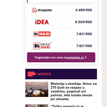
Misterija Lokerbija: Avion sa
270 ljudi se raspao u
vazduhu, poginuli svi
putnici, tela ostala rasuta
po ulicama
"Teška nesreća ju je