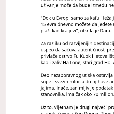
uživanje može da bude između nev
"Dok u Evropi samo za kafu i leža
15 evra dnevno možete da jedete u 
plaži kao kraljevi", otkrila je Dara.
Za razliku od razvijenijih destinaci
uspeo da sačuva autentičnost, pre
privlače ostrvo Fu Kuok i letoval
kao i zaliv Ha Long, stari grad Hoj
Deo nezaboravnog utiska ostavlja 
supe i svežih rolnica do njihove 
jajima. Inače, zanimljiv je podata
stanovnika, ima čak oko 70 milion
Uz to, Vijetnam je drugi najveći p
planeti, čuvenu Son Doong. Zbog k