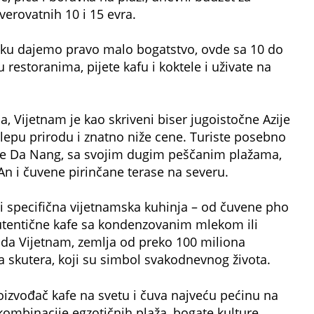
erovatnih 10 i 15 evra.
ljku dajemo pravo malo bogatstvo, ovde sa 10 do
restoranima, pijete kafu i koktele i uživate na
ja, Vijetnam je kao skriveni biser jugoistočne Azije
lepu prirodu i znatno niže cene. Turiste posebno
ište Da Nang, sa svojim dugim peščanim plažama,
 An i čuvene pirinčane terase na severu.
i specifična vijetnamska kuhinja – od čuvene pho
autentične kafe sa kondenzovanim mlekom ili
k da Vijetnam, zemlja od preko 100 miliona
a skutera, koji su simbol svakodnevnog života.
roizvođač kafe na svetu i čuva najveću pećinu na
ombinacije egzotičnih plaža, bogate kulture,