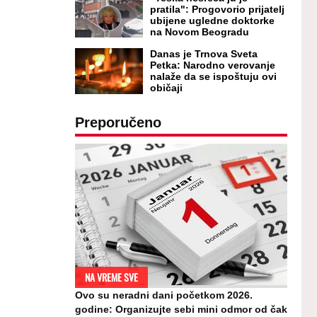
pratila": Progovorio prijatelj
ubijene ugledne doktorke
na Novom Beogradu
Danas je Trnova Sveta
Petka: Narodno verovanje
nalaže da se ispoštuju ovi
običaji
Preporučeno
NA VREME SVE
Ovo su neradni dani početkom 2026.
godine: Organizujte sebi mini odmor od čak