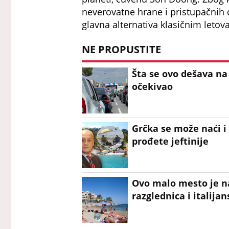
neverovatne hrane i pristupačnih 
glavna alternativa klasičnim letova
NE PROPUSTITE
Šta se ovo dešava na 
očekivao
Grčka se može naći i 
prođete jeftinije
Ovo malo mesto je naj
razglednica i italija