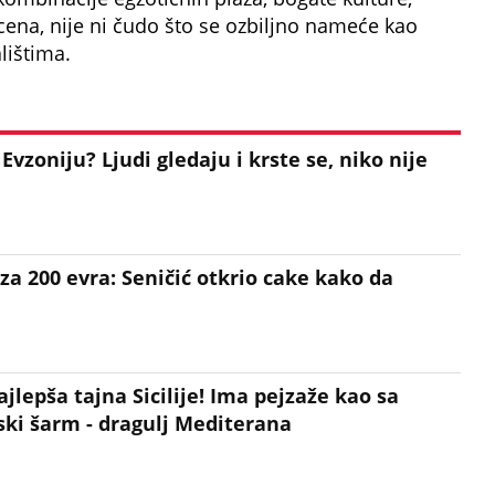
cena, nije ni čudo što se ozbiljno nameće kao
lištima.
Evzoniju? Ljudi gledaju i krste se, niko nije
za 200 evra: Seničić otkrio cake kako da
lepša tajna Sicilije! Ima pejzaže kao sa
nski šarm - dragulj Mediterana