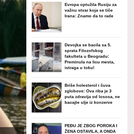
Evropa optužila Rusiju za
važnu stvar koja se tiče
Irana: Znamo da to rade
Devojka se bacila sa 5.
sprata Filozofskog
fakulteta u Beogradu:
Preminula na licu mesta,
istraga u toku!
Briše holesterol i čuva
zglobove: Ova riba je 3
puta zdravija od lososa, ne
bacajte ulje iz konzerve
PEĐU JE ZBOG POROKA I
ŽENA OSTAVILA, A ONDA