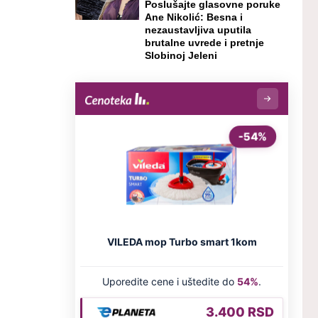
Poslušajte glasovne poruke
Ane Nikolić: Besna i
nezaustavljiva uputila
brutalne uvrede i pretnje
Slobinoj Jeleni