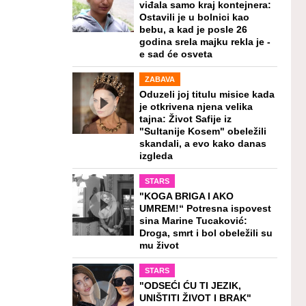
viđala samo kraj kontejnera:
Ostavili je u bolnici kao
bebu, a kad je posle 26
godina srela majku rekla je -
e sad će osveta
ZABAVA
Oduzeli joj titulu misice kada
je otkrivena njena velika
tajna: Život Safije iz
"Sultanije Kosem" obeležili
skandali, a evo kako danas
izgleda
STARS
"KOGA BRIGA I AKO
UMREM!“ Potresna ispovest
sina Marine Tucaković:
Droga, smrt i bol obeležili su
mu život
STARS
"ODSEĆI ĆU TI JEZIK,
UNIŠTITI ŽIVOT I BRAK"