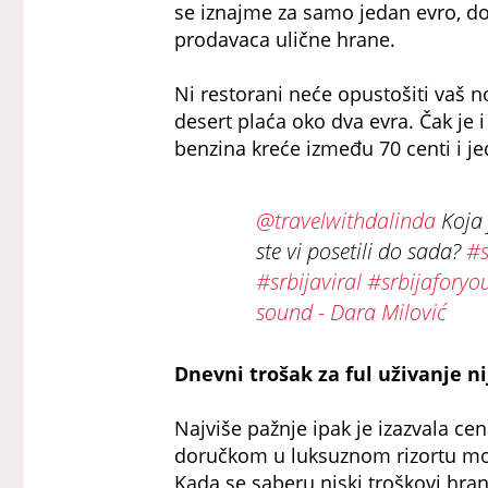
se iznajme za samo jedan evro, dok 
prodavaca ulične hrane.
Ni restorani neće opustošiti vaš n
desert plaća oko dva evra. Čak je i 
benzina kreće između 70 centi i je
@travelwithdalinda
Koja 
ste vi posetili do sada?
#s
#srbijaviral
#srbijaforyo
sound - Dara Milović
Dnevni trošak za ful uživanje nij
Najviše pažnje ipak je izazvala c
doručkom u luksuznom rizortu mož
Kada se saberu niski troškovi hran