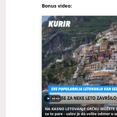
Bonus video:
08:48
NA KASNO LETOVANJE GRČKU MOŽETE NA 
za te pare - uslov je da volite odmor u