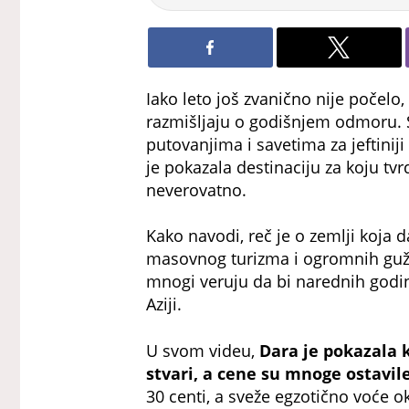
Iako leto još zvanično nije počel
razmišljaju o godišnjem odmoru. 
putovanjima i savetima za jeftinij
je pokazala destinaciju za koju tv
neverovatno.
Kako navodi, reč je o zemlji koja
masovnog turizma i ogromnih gužv
mnogi veruju da bi narednih godin
Aziji.
U svom videu,
Dara je pokazala 
stvari, a cene su mnoge ostavil
30 centi, a sveže egzotično voće ok