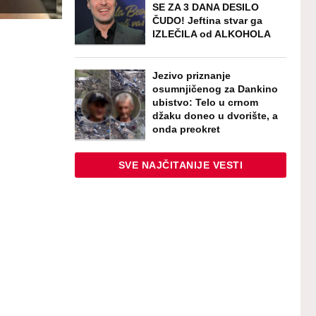
SE ZA 3 DANA DESILO
ČUDO! Jeftina stvar ga
IZLEČILA od ALKOHOLA
Jezivo priznanje
osumnjičenog za Dankino
ubistvo: Telo u crnom
džaku doneo u dvorište, a
onda preokret
SVE NAJČITANIJE VESTI