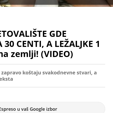
ETOVALIŠTE GDE
30 CENTI, A LEŽALJKE 1
na zemlji! (VIDEO)
 zapravo koštaju svakodnevne stvari, a
eksta
Espreso u vaš Google izbor