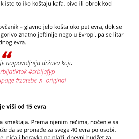
isto toliko koštaju kafa, pivo ili obrok kod
ovčanik – glavno jelo košta oko pet evra, dok se
gorivo znatno jeftinije nego u Evropi, pa se litar
dnog evra.
je najpovoljnija država koju
rbijatiktok
#srbijafyp
upage
#zatebe
♬ original
e viši od 15 evra
ena smeštaja. Prema njenim rečima, noćenje sa
e da se pronađe za svega 40 evra po osobi.
e, pića i boravka na plaži, dnevni budžet za