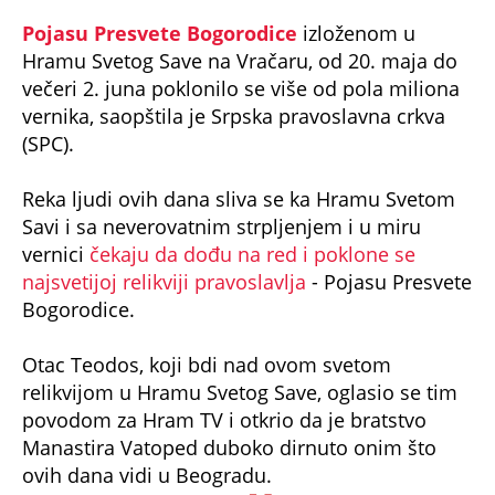
Pojasu Presvete Bogorodice
izloženom u
Hramu Svetog Save na Vračaru, od 20. maja do
večeri 2. juna poklonilo se više od pola miliona
vernika, saopštila je Srpska pravoslavna crkva
(SPC).
Reka ljudi ovih dana sliva se ka Hramu Svetom
Savi i sa neverovatnim strpljenjem i u miru
vernici
čekaju da dođu na red i poklone se
najsvetijoj relikviji pravoslavlja
- Pojasu Presvete
Bogorodice.
Otac Teodos, koji bdi nad ovom svetom
relikvijom u Hramu Svetog Save, oglasio se tim
povodom za Hram TV i otkrio da je bratstvo
Manastira Vatoped duboko dirnuto onim što
ovih dana vidi u Beogradu.