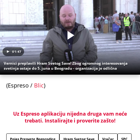
01:47
Vernici preplavili Hram Svetog Save! Zbog ogromnog interesovanja
svetinja ostaje do 5. juna u Beogradu - organizacija je odlična
(Espreso /
Blic
)
Uz Espreso aplikaciju nijedna druga vam neće
trebati. Instalirajte i proverite zašto!
Pojas Presvete Bogorodice
Hram Svetog Save
Vračar
SPC