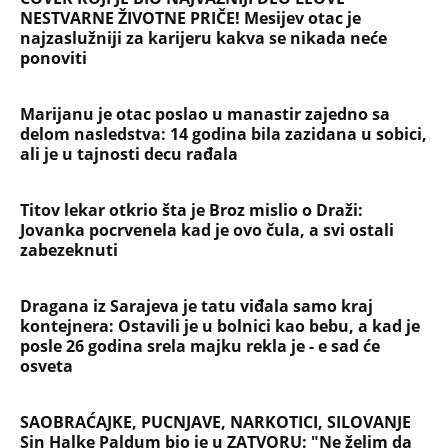
NESTVARNE ŽIVOTNE PRIČE! Mesijev otac je
najzaslužniji za karijeru kakva se nikada neće
ponoviti
Marijanu je otac poslao u manastir zajedno sa
delom nasledstva: 14 godina bila zazidana u sobici,
ali je u tajnosti decu rađala
Titov lekar otkrio šta je Broz mislio o Draži:
Jovanka pocrvenela kad je ovo čula, a svi ostali
zabezeknuti
Dragana iz Sarajeva je tatu viđala samo kraj
kontejnera: Ostavili je u bolnici kao bebu, a kad je
posle 26 godina srela majku rekla je - e sad će
osveta
SAOBRAĆAJKE, PUCNJAVE, NARKOTICI, SILOVANJE
Sin Halke Paldum bio je u ZATVORU: "Ne želim da