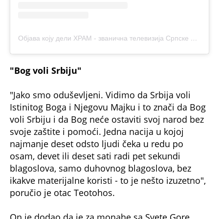
Објава коју дели ХРАМ - званична телевизија Српске Православне Цркве (@hram.tv)
"Bog voli Srbiju"
"Jako smo oduševljeni. Vidimo da Srbija voli
Istinitog Boga i Njegovu Majku i to znači da Bog
voli Srbiju i da Bog neće ostaviti svoj narod bez
svoje zaštite i pomoći. Jedna nacija u kojoj
najmanje deset odsto ljudi čeka u redu po
osam, devet ili deset sati radi pet sekundi
blagoslova, samo duhovnog blagoslova, bez
ikakve materijalne koristi - to je nešto izuzetno",
poručio je otac Teotohos.
On je dodao da je za monahe sa Svete Gore