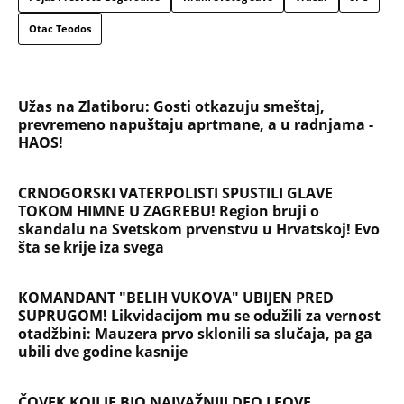
Otac Teodos
Užas na Zlatiboru: Gosti otkazuju smeštaj,
prevremeno napuštaju aprtmane, a u radnjama -
HAOS!
CRNOGORSKI VATERPOLISTI SPUSTILI GLAVE
TOKOM HIMNE U ZAGREBU! Region bruji o
skandalu na Svetskom prvenstvu u Hrvatskoj! Evo
šta se krije iza svega
KOMANDANT "BELIH VUKOVA" UBIJEN PRED
SUPRUGOM! Likvidacijom mu se odužili za vernost
otadžbini: Mauzera prvo sklonili sa slučaja, pa ga
ubili dve godine kasnije
ČOVEK KOJI JE BIO NAJVAŽNIJI DEO LEOVE