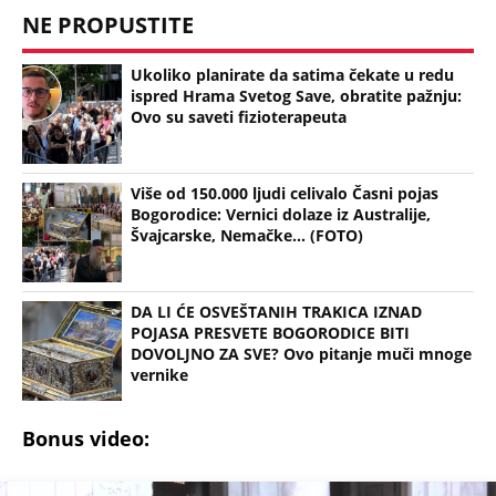
NE PROPUSTITE
Ukoliko planirate da satima čekate u redu
ispred Hrama Svetog Save, obratite pažnju:
Ovo su saveti fizioterapeuta
Više od 150.000 ljudi celivalo Časni pojas
Bogorodice: Vernici dolaze iz Australije,
Švajcarske, Nemačke... (FOTO)
DA LI ĆE OSVEŠTANIH TRAKICA IZNAD
POJASA PRESVETE BOGORODICE BITI
DOVOLJNO ZA SVE? Ovo pitanje muči mnoge
vernike
Bonus video: