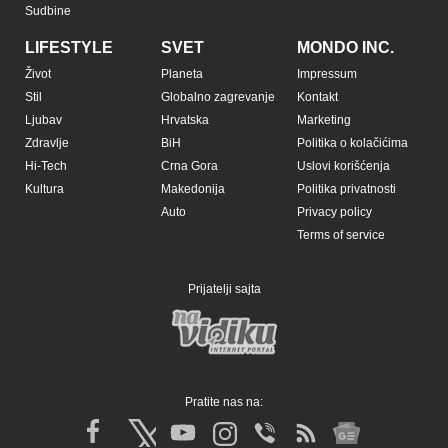
Sudbine
LIFESTYLE
SVET
MONDO INC.
Život
Planeta
Impressum
Stil
Globalno zagrevanje
Kontakt
Ljubav
Hrvatska
Marketing
Zdravlje
BiH
Politika o kolačićima
Hi-Tech
Crna Gora
Uslovi korišćenja
Kultura
Makedonija
Politika privatnosti
Auto
Privacy policy
Terms of service
Prijatelji sajta
Pratite nas na: