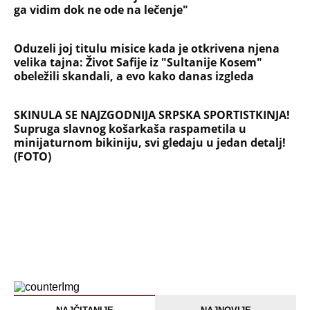
ga vidim dok ne ode na lečenje"
Oduzeli joj titulu misice kada je otkrivena njena
velika tajna: Život Safije iz "Sultanije Kosem"
obeležili skandali, a evo kako danas izgleda
SKINULA SE NAJZGODNIJA SRPSKA SPORTISTKINJA!
Supruga slavnog košarkaša raspametila u
minijaturnom bikiniju, svi gledaju u jedan detalj!
(FOTO)