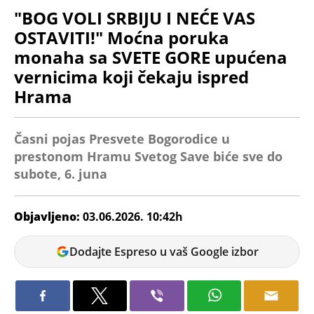
"BOG VOLI SRBIJU I NEĆE VAS
OSTAVITI!" Moćna poruka
monaha sa SVETE GORE upućena
vernicima koji čekaju ispred
Hrama
Časni pojas Presvete Bogorodice u
prestonom Hramu Svetog Save biće sve do
subote, 6. juna
Objavljeno:
03.06.2026. 10:42h
Ana
Dodajte Espreso u vaš Google izbor
Petrović