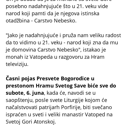
posebno nadahnjujuće što u 21. veku vide
narod koji pamti da je njegova istinska
otadžbina - Carstvo Nebesko.
"Jako je nadahnjujuće i pruža nam veliku radost
da to vidimo u 21. veku - narod koji zna da mu
je domovina Carstvo Nebesko", istakao je
monah iz Vatopeda u razgovoru za Hram
televiziju.
Časni pojas Presvete Bogorodice u
prestonom Hramu Svetog Save biće sve do
subote, 6. juna
, kada će, navodi se u
saopštenju, posle svete Liturgije kojom će
načalstvovati patrijarh Porfirije, biti svečano
ispraćen u sveti i veliki manastir Vatoped na
Svetoj Gori Atonskoj.