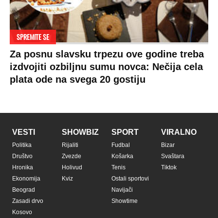
SPREMITE SE
Za posnu slavsku trpezu ove godine treba
izdvojiti ozbiljnu sumu novca: Nečija cela
plata ode na svega 20 gostiju
VESTI
SHOWBIZ
SPORT
VIRALNO
Politika
Rijaliti
Fudbal
Bizar
Društvo
Zvezde
Košarka
Svaštara
Hronika
Holivud
Tenis
Tiktok
Ekonomija
Kviz
Ostali sportovi
Beograd
Navijači
Zasadi drvo
Showtime
Kosovo