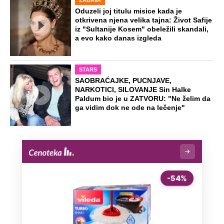
Oduzeli joj titulu misice kada je
otkrivena njena velika tajna: Život Safije
iz "Sultanije Kosem" obeležili skandali,
a evo kako danas izgleda
STARS
SAOBRAĆAJKE, PUCNJAVE,
NARKOTICI, SILOVANJE Sin Halke
Paldum bio je u ZATVORU: "Ne želim da
ga vidim dok ne ode na lečenje"