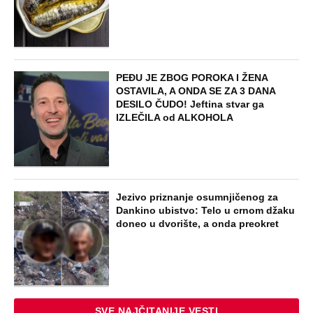
PEĐU JE ZBOG POROKA I ŽENA
OSTAVILA, A ONDA SE ZA 3 DANA
DESILO ČUDO! Jeftina stvar ga
IZLEČILA od ALKOHOLA
Jezivo priznanje osumnjičenog za
Dankino ubistvo: Telo u crnom džaku
doneo u dvorište, a onda preokret
SVE NAJČITANIJE VESTI