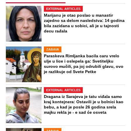
EXTERNAL ARTICLES
Marijanu je otac poslao u manastir
zajedno sa delom nasledstva: 14 godina
bila zazidana u sobici, ali je u tajnosti
decu rađala
ZABAVA
Paraskeva Rimljanka bacila caru vrelo
ulje u lice i oslepela ga: Svetiteljku
surovo mučili, pa joj odrubili glavu, ovo
je razlikuje od Svete Petke
EXTERNAL ARTICLES
Dragana iz Sarajeva je tatu viđala samo
kraj kontejnera: Ostavili je u bolnici kao
bebu, a kad je posle 26 godina srela
majku rekla je - e sad će osveta
ZABAVA