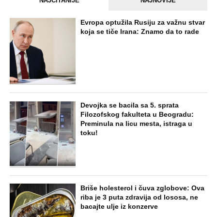
NAJČITANIJE
NAJNOVIJE
Evropa optužila Rusiju za važnu stvar
koja se tiče Irana: Znamo da to rade
Devojka se bacila sa 5. sprata
Filozofskog fakulteta u Beogradu:
Preminula na licu mesta, istraga u
toku!
Briše holesterol i čuva zglobove: Ova
riba je 3 puta zdravija od lososa, ne
bacajte ulje iz konzerve