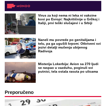
Virus za koji nema ni leka ni vakcine
kosi po Evropi: Najkritičnije u Grčkoj i
Italiji, prvi teški slučajevi i u Srbiji
Naneli mu povrede po genitalijama i
telu, pa ga ugušili krpom: Otkriveni svi
jezivi detalji mučenja ubijenog
Radivoja
Misterija Lokerbija: Avion sa 270 ljudi
se raspao u vazduhu, poginuli svi
putnici, tela ostala rasuta po ulicama
Preporučeno