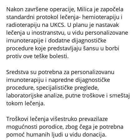
Nakon završene operacije, Milica je započela
standardni protokol lečenja- hemioterapiju i
radioterapiju na UKCS. U planu je nastavak
lečenja u inostranstvu, u vidu personalizovane
imunoterapije i dodatne dijagnostičke
procedure koje predstavljaju šansu u borbi
protiv ove teške bolesti.
Sredstva su potrebna za personalizovanu
imunoterapiju i napredne dijagnostičke
procedure, specijalističke preglede,
laboratorijske analize, putne troškove i smeštaj
tokom lečenja.
Troškovi lečenja višestruko prevazilaze
mogućnosti porodice, zbog čega je potrebna
pomoć humanih ljudi u vidu donacija.