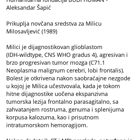
Aleksandar Šapić
Prikuplja novčana sredstva za Milicu
Milosavljević (1989)
Milici je dijagnostikovan glioblastom
(IDH‑wildtype, CNS WHO gradus 4), agresivan i
brzo progresivan tumor mozga (C71.1
Neoplasma malignum cerebri, lobi frontalis).
Bolest je otkrivena nakon saobraćajne nezgode
u kojoj je Milica učestvovala, kada je tokom
hitne dijagnostike uočena ekspanzivna
tumorska lezija frontalno parasagitalno, sa
zahvatanjem rostruma, genuma i splenijuma
korpusa kalozuma, kao i prisutnom
intratumorskom hemoragijom.
Nakon dodatnih CT i MRI pregleda, potvrđeno je