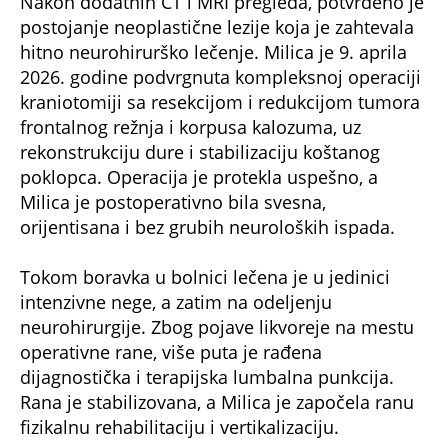
postojanje neoplastične lezije koja je zahtevala
hitno neurohirurško lečenje. Milica je 9. aprila
2026. godine podvrgnuta kompleksnoj operaciji
kraniotomiji sa resekcijom i redukcijom tumora
frontalnog režnja i korpusa kalozuma, uz
rekonstrukciju dure i stabilizaciju koštanog
poklopca. Operacija je protekla uspešno, a
Milica je postoperativno bila svesna,
orijentisana i bez grubih neuroloških ispada.
Tokom boravka u bolnici lečena je u jedinici
intenzivne nege, a zatim na odeljenju
neurohirurgije. Zbog pojave likvoreje na mestu
operativne rane, više puta je rađena
dijagnostička i terapijska lumbalna punkcija.
Rana je stabilizovana, a Milica je započela ranu
fizikalnu rehabilitaciju i vertikalizaciju.