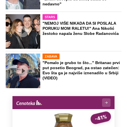
NA VREME SVE
Ovo su neradni dani početkom 2026.
godine: Organizujte sebi mini odmor od
čak četiri slobodna dana
OD NAVODNOG HEROJA DO BRUTALNOG UBICE