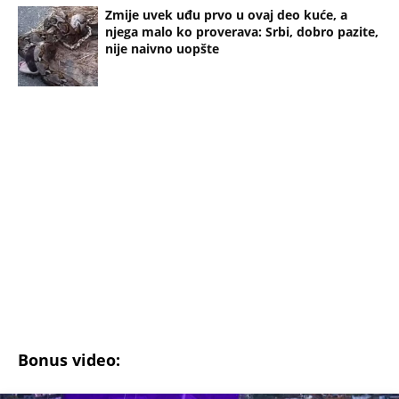
KOMŠIJE OTKRILE POZADINU UBISTVA NA NOVOM
BEOGRADU! Sin do smrti tukao uglednu doktorku
Milku, iza svega se krije jeziva priča koja je trajala
GODINAMA
"ODSEĆI ĆU TI JEZIK, UNIŠTITI ŽIVOT I BRAK"
Poslušajte glasovne poruke Ane Nikolić: Besna i
nezaustavljiva uputila brutalne uvrede i pretnje
Slobinoj Jeleni
RUSI, NAVIJAČI SPARTAKA DOČEKALI ALBANCA KOJI
JE VREĐAO SRBE: Stigao je na stadion, a onda mu
se zaledila krv u žilama...
U ELITI 10 BIĆE NEVIĐEN HAOS! Ovo su do sada
potvrđeni učesnici, stari računi dolaze na naplatu,
a stiže i stari vuk rijalitija