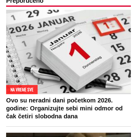
koštaju 100 evra, a neke i 2.000 dinara!
SPREMITE SE
Za posnu slavsku trpezu ove godine treba
izdvojiti ozbiljnu sumu novca: Nečija cela
plata ode na svega 20 gostiju