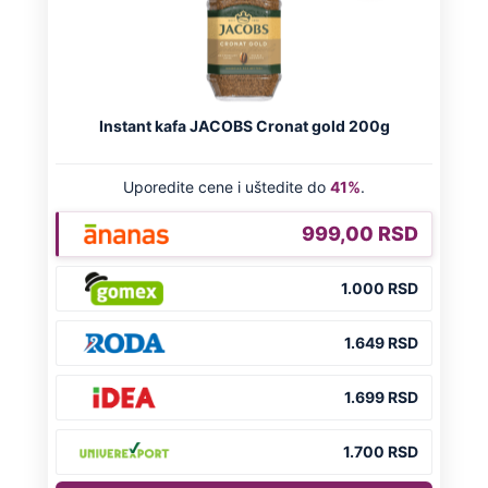
GENERAL IVAN STRELJAO SRBE, A
HRVATI GA SLAVILI KAO HEROJA KNINA:
Par godina kasnije išao od kuće do kuće i
UBIJAO!
DRAMA ZBOG LJUBAVNE PRIČE
Zbog svadbe trudne Srpkinje i Albanca