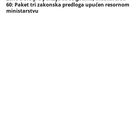
NAJNOVIJE
POPULARNO
STARS
"ODSEĆI ĆU TI JEZIK, UNIŠTITI ŽIVOT I
BRAK" Poslušajte glasovne poruke Ane
Nikolić: Besna i nezaustavljiva uputila
brutalne uvrede i pretnje Slobinoj Jeleni
STARS
U ELITI 10 BIĆE NEVIĐEN HAOS! Ovo su