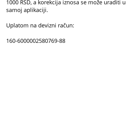
Zmije uvek uđu prvo u ovaj deo kuće, a
njega malo ko proverava: Srbi, dobro pazite,
nije naivno uopšte
Bonus video:
07:31