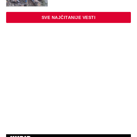
"Pljuskovi neće pomoći, rešenje nije u
Srbiji": Sovilj otkrio šta je potrebno da
se Dunav oporavi
"Mislio sam da je u autu": Žena izašla
do toaleta na hrvatskoj granici, muž je
zaboravio i otišao bez nje