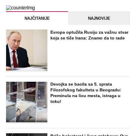
do sada potvrđeni učesnici, stari računi
dolaze na naplatu, a stiže i stari vuk
rijalitija
EXTERNAL ARTICLES
Dijana se posle 5 godina vratila iz
Nemačke i posetila ćerkin grob, kod
spomenika joj prilazi čovek i govori:
"Znam devojku sa slike, udala se
nedavno"
STARS
"NEMOJ VIŠE NIKADA DA SI POSLALA
PORUKU MOM RALETU!" Ana Nikolić
žestoko napala ženu Slobe Radanovića
ZABAVA
"Pomalo je grubo to što..." Britanac prvi
put posetio Beograd, pa ostao zatečen:
Evo šta ga je najviše iznenadilo u Srbiji