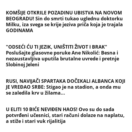
Devojka se bacila sa 5. sprata
Filozofskog fakulteta u Beogradu:
Preminula na licu mesta, istraga u
toku!
Briše holesterol i čuva zglobove: Ova
riba je 3 puta zdravija od lososa, ne
bacajte ulje iz konzerve
PEĐU JE ZBOG POROKA I ŽENA
OSTAVILA, A ONDA SE ZA 3 DANA
DESILO ČUDO! Jeftina stvar ga
IZLEČILA od ALKOHOLA