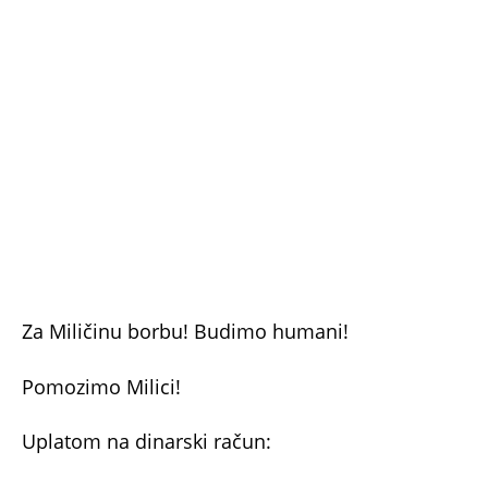
Za Miličinu borbu! Budimo humani!
Pomozimo Milici!
Uplatom na dinarski račun:
160-6000002579395-39
Skeniranjem NBS IPS QR koda na vašoj
mBanking aplikaciji: NBS IPS QR kod
*Pristupite preko vaše mBanking aplikacije i
skenirajte kod sa ekrana. Iznos je podešen na
1000 RSD, a korekcija iznosa se može uraditi u
samoj aplikaciji.
Uplatom na devizni račun: