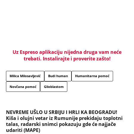
ministarstvu
NAJČITANIJE
NAJNOVIJE
Evropa optužila Rusiju za važnu stvar
koja se tiče Irana: Znamo da to rade