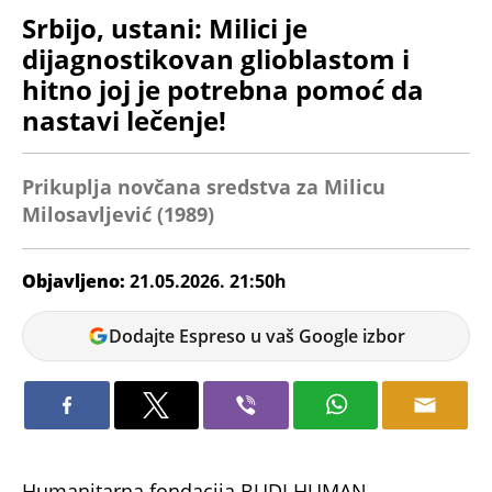
Srbijo, ustani: Milici je
dijagnostikovan glioblastom i
hitno joj je potrebna pomoć da
nastavi lečenje!
Prikuplja novčana sredstva za Milicu
Milosavljević (1989)
Objavljeno:
21.05.2026. 21:50h
Tatjana
Dodajte Espreso u vaš Google izbor
Maksić
Humanitarna fondacija BUDI HUMAN -