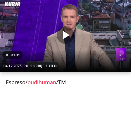
"NEMOJ VIŠE NIKADA DA SI POSLALA PORUKU MOM
RALETU!" Ana Nikolić žestoko napala ženu Slobe
Radanovića
LIZA POGINULA U NESREĆI KAKVA SE DEŠAVA
JEDNOM U MILION GODINA! Nišlijka izgubila život
100 metara od kućnog praga, porodica mesecima
čeka odgovore
Sve ovo se gradi na mostu: Fascinantan projekat u
Beogradu donosi kafiće iznad pešačkih staza,
galerije i 19 zelenih zona - pogledajte kakvo čudo
niče na Savi
Srbiju prži paklena vrućina! Ovog datuma stiže
prvo osveženje, a onda obrt - Šokantna prognoza
Ivana Ristića za avgust
Žene u Srbiji u penziju sa 55 godina, muškarci sa
60: Paket tri zakonska predloga upućen resornom