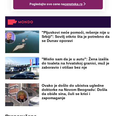
proradio nacionalizam! Popljuvali ih samo
tako: "Ti si svoje srpsko izdala"
RAJ!
Žene u Srbiji su poludele za njima,
ogledaju se, bacaju pare: Ovde bunde