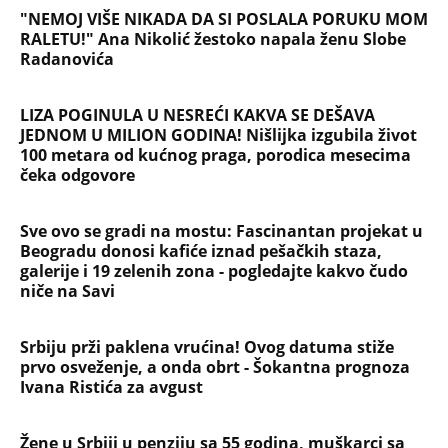
Jezivo priznanje osumnjičenog za
Dankino ubistvo: Telo u crnom džaku
doneo u dvorište, a onda preokret
SVE NAJČITANIJE VESTI