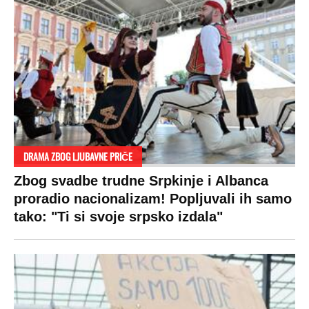
Auto
Privacy policy
Terms of service
Prijatelji sajta
Pratite nas na:
Copyright © Espreso.co.rs 2026. Sva prava zadržana. Mondo inc.