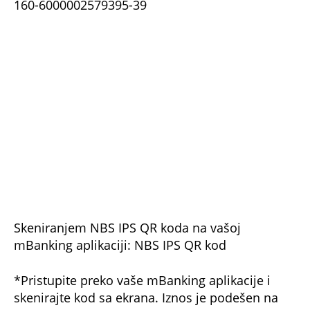
160-6000002580769-88
IBAN:
RS35160600000258076988
SWIFT/BIC:
DBDBRSBG
NE PROPUSTITE
U ovih 5 banja penzioneri mogu da idu
potpuno besplatno: Evo koji su uslovi za
odlazak na oporavak o trošku grada
Veliko nevreme stiže u našu zemlju:
Pogodiće tačno ovaj deo, spremite se