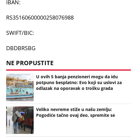
04.12.2025. PULS SRBIJE 3. DEO
Espreso/
budihuman
/TM
Uz Espreso aplikaciju nijedna druga vam neće
trebati. Instalirajte i proverite zašto!
Milica Milosavljević
Budi human
Humanitarna pomoć
Novčana pomoć
Glioblastom
NEVREME UŠLO U SRBIJU I HRLI KA BEOGRADU!
Kiša i olujni vetar iz Rumunije prekidaju toplotni
talas, radarski snimci pokazuju gde će najjače
udariti (MAPE)