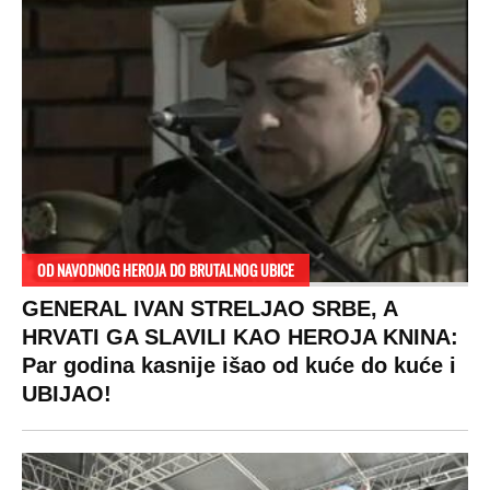
VESTI
SHOWBIZ
SPORT
VIRALNO
Politika
Rijaliti
Fudbal
Bizar
Društvo
Zvezde
Košarka
Svaštara
Hronika
Holivud
Tenis
Tiktok
Ekonomija
Kviz
Ostali sportovi
Beograd
Navijači
Zasadi drvo
Showtime
Kosovo
Sudbine
LIFESTYLE
SVET
MONDO INC.
Život
Planeta
Impressum
Stil
Globalno zagrevanje
Kontakt
Ljubav
Hrvatska
Marketing
Zdravlje
BiH
Politika o kolačićima
Hi-Tech
Crna Gora
Uslovi korišćenja
Kultura
Makedonija
Politika privatnosti