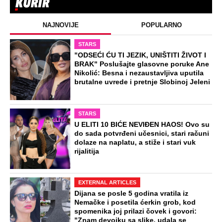
Ovako je došlo do ubistva ugledne
doktorke na Novom Beogradu: Došla
da obiđe sina, čuli se krici i
zapomaganje
Preporučeno