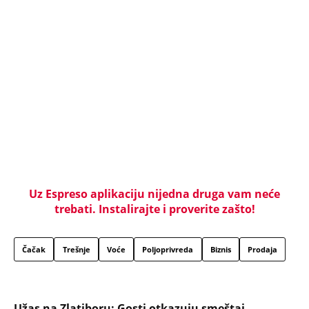
Uz Espreso aplikaciju nijedna druga vam neće
trebati. Instalirajte i proverite zašto!
Čačak
Trešnje
Voće
Poljoprivreda
Biznis
Prodaja
Užas na Zlatiboru: Gosti otkazuju smeštaj,