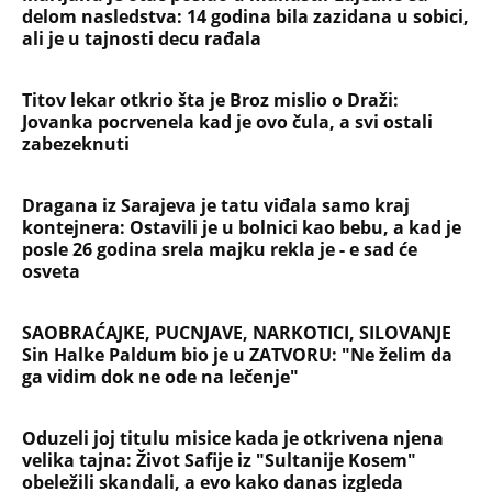
delom nasledstva: 14 godina bila zazidana u sobici,
ali je u tajnosti decu rađala
Titov lekar otkrio šta je Broz mislio o Draži:
Jovanka pocrvenela kad je ovo čula, a svi ostali
zabezeknuti
Dragana iz Sarajeva je tatu viđala samo kraj
kontejnera: Ostavili je u bolnici kao bebu, a kad je
posle 26 godina srela majku rekla je - e sad će
osveta
SAOBRAĆAJKE, PUCNJAVE, NARKOTICI, SILOVANJE
Sin Halke Paldum bio je u ZATVORU: "Ne želim da
ga vidim dok ne ode na lečenje"
Oduzeli joj titulu misice kada je otkrivena njena
velika tajna: Život Safije iz "Sultanije Kosem"
obeležili skandali, a evo kako danas izgleda