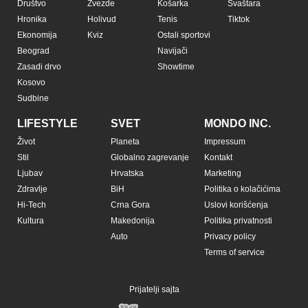
Društvo
Zvezde
Košarka
Svaštara
Hronika
Holivud
Tenis
Tiktok
Ekonomija
Kviz
Ostali sportovi
Beograd
Navijači
Zasadi drvo
Showtime
Kosovo
Sudbine
LIFESTYLE
SVET
MONDO INC.
Život
Planeta
Impressum
Stil
Globalno zagrevanje
Kontakt
Ljubav
Hrvatska
Marketing
Zdravlje
BiH
Politika o kolačićima
Hi-Tech
Crna Gora
Uslovi korišćenja
Kultura
Makedonija
Politika privatnosti
Auto
Privacy policy
Terms of service
Prijatelji sajta