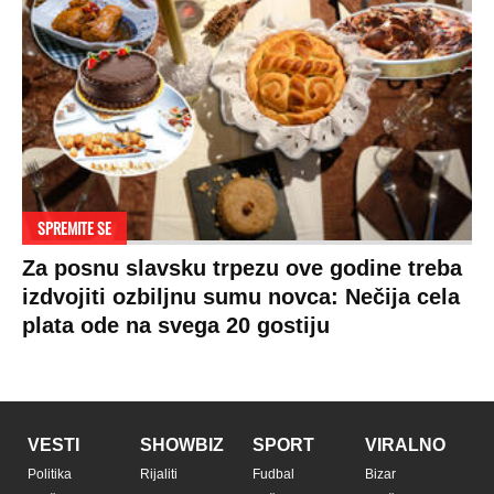
SPREMITE SE
Za posnu slavsku trpezu ove godine treba
izdvojiti ozbiljnu sumu novca: Nečija cela
plata ode na svega 20 gostiju
VESTI
SHOWBIZ
SPORT
VIRALNO
Politika
Rijaliti
Fudbal
Bizar