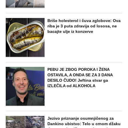
Briše holesterol i čuva zglobove: Ova
riba je 3 puta zdravija od lososa, ne
bacajte ulje iz konzerve
PEĐU JE ZBOG POROKA I ŽENA
OSTAVILA, A ONDA SE ZA 3 DANA
DESILO ČUDO! Jeftina stvar ga
IZLEČILA od ALKOHOLA
Jezivo priznanje osumnjičenog za
Dankino ubistvo: Telo u crnom džaku