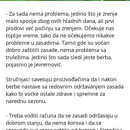
- Za sada nema problema, jedino što je zrenje
malo sporije zbog ovih hladnih dana, ali prvi
plodovi već počinju sa zrenjem. Očekuje nas
toplije vreme, tako da ne očekujemo nikakve
probleme u zasadima. Tamo gde su voćari
dobro zaštitili zasade, nema problema sa
truležima. Jedino što sada sledi jeste berba,
pojasnio je Jevremović.
Stručnjaci savetuju proizvođačima da i nakon
berbe nastave sa redovnim održavanjem zasada
kako bi voćke ostale zdrave i spremne za
narednu sezonu.
- Treba voditi računa da se zasadi održavaju u
dobrom stanju, da nema korova i da se
sprovode sve mere zaštite od bolesti i štetočina.