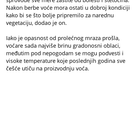
Nakon berbe voće mora ostati u dobroj kondiciji
kako bi se što bolje pripremilo za narednu
vegetaciju, dodao je on.
Iako je opasnost od prolećnog mraza prošla,
voćare sada najviše brinu gradonosni oblaci,
međutim pod nepogodam se mogu podvesti i
visoke temperature koje poslednjih godina sve
češće utiču na proizvodnju voća.