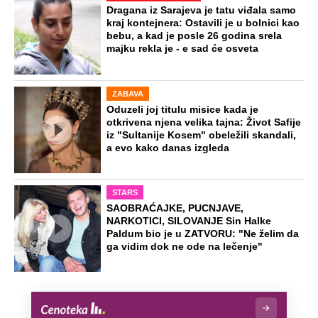
Dragana iz Sarajeva je tatu viđala samo
kraj kontejnera: Ostavili je u bolnici kao
bebu, a kad je posle 26 godina srela
majku rekla je - e sad će osveta
ZABAVA
Oduzeli joj titulu misice kada je
otkrivena njena velika tajna: Život Safije
iz "Sultanije Kosem" obeležili skandali,
a evo kako danas izgleda
STARS
SAOBRAĆAJKE, PUCNJAVE,
NARKOTICI, SILOVANJE Sin Halke
Paldum bio je u ZATVORU: "Ne želim da
ga vidim dok ne ode na lečenje"