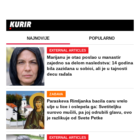
NAJNOVIJE
POPULARNO
EXTERNAL ARTICLES
Marijanu je otac poslao u manastir
zajedno sa delom nasledstva: 14 godina
bila zazidana u sobici, ali je u tajnosti
decu rađala
ZABAVA
Paraskeva Rimljanka bacila caru vrelo
ulje u lice i oslepela ga: Svetiteljku
surovo mučili, pa joj odrubili glavu, ovo
je razlikuje od Svete Petke
EXTERNAL ARTICLES