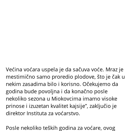
Većina voćara uspela je da sačuva voće. Mraz je
mestimično samo proredio plodove, što je čak u
nekim zasadima bilo i korisno. Očekujemo da
godina bude povoljna i da konačno posle
nekoliko sezona u Miokovcima imamo visoke
prinose i izuzetan kvalitet kajsije”, zaključio je
direktor Instituta za voćarstvo.
Posle nekoliko teških godina za voćare, ovog