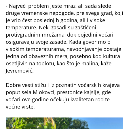
- Najveći problem jeste mraz, ali sada slede
druge vremenske nepogode, pre svega grad, koji
je vrlo čest poslednjih godina, ali i visoke
temperature. Neki zasadi su zaštićeni
protivgradnim mrežama, dok pojedini voćari
osiguravaju svoje zasade. Kada govorimo o
visokim temperaturama, navodnjavanje postaje
jedna od obaveznih mera, posebno kod kultura
osetljivih na toplotu, kao što je malina, kaže
Jevremović.
Dobre vesti stižu i iz poznatih voćarskih krajeva
poput sela Miokovci, prestonice kajsije, gde
voćari ove godine očekuju kvalitetan rod te
voćne vrste.