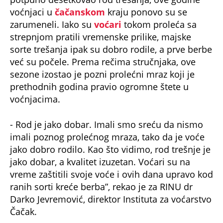
voćnjaci u
čačanskom
kraju ponovo su se
zarumeneli. Iako su
voćari
tokom proleća sa
strepnjom pratili vremenske prilike, majske
sorte trešanja ipak su dobro rodile, a prve berbe
već su počele. Prema rečima stručnjaka, ove
sezone izostao je pozni prolećni mraz koji je
prethodnih godina pravio ogromne štete u
voćnjacima.
- Rod je jako dobar. Imali smo sreću da nismo
imali poznog prolećnog mraza, tako da je voće
jako dobro rodilo. Kao što vidimo, rod trešnje je
jako dobar, a kvalitet izuzetan. Voćari su na
vreme zaštitili svoje voće i ovih dana upravo kod
ranih sorti kreće berba”, rekao je za RINU dr
Darko Jevremović, direktor Instituta za voćarstvo
Čačak.