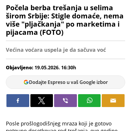
Počela berba trešanja u selima
širom Srbije: Stigle domaće, nema
više "pljačkanja" po marketima i
pijacama (FOTO)
Većina voćara uspela je da sačuva voć
Objavljeno:
19.05.2026. 16:30h
Miloš
Dodajte Espreso u vaš Google izbor
Dojčinović
Posle prošlogodišnjeg mraza koji je gotovo
potpuno desetkovao rod trešanja, ove godine