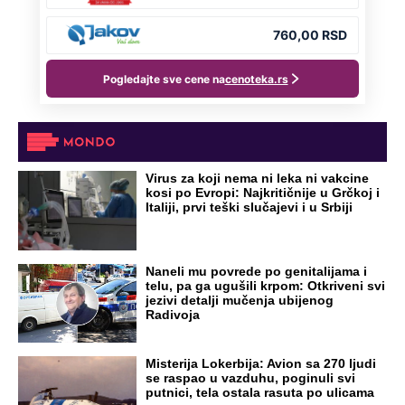
Virus za koji nema ni leka ni vakcine
kosi po Evropi: Najkritičnije u Grčkoj i
Italiji, prvi teški slučajevi i u Srbiji
Naneli mu povrede po genitalijama i
telu, pa ga ugušili krpom: Otkriveni svi
jezivi detalji mučenja ubijenog
Radivoja
Misterija Lokerbija: Avion sa 270 ljudi
se raspao u vazduhu, poginuli svi
putnici, tela ostala rasuta po ulicama