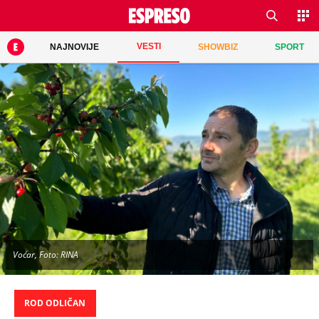
VESTI
NAJNOVIJE
SHOWBIZ
SPORT
Voćar, Foto: RINA
ROD ODLIČAN