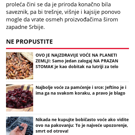
proleća čini se da je priroda konačno bila
saveznik, pa bi trešnje, višnje i kajsije ponovo
mogle da vrate osmeh proizvođačima širom
zapadne Srbije.
NE PROPUSTITE
OVO JE NAJZDRAVIJE VOĆE NA PLANETI
ZEMLJI: Samo jedan zalogaj NA PRAZAN
STOMAK je kao dobitak na lutriji za telo
Najbolje voće za pamćenje i srce: Jeftino je i
ima ga na svakom koraku, a pravo je blago
Nikada ne kupujte bobičasto voće ako vidite
ovo na pakovanju: To je najveće upozorenje,
smrt od otrova!