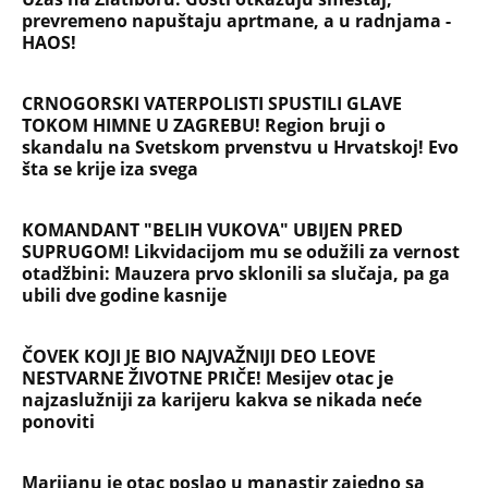
prevremeno napuštaju aprtmane, a u radnjama -
HAOS!
CRNOGORSKI VATERPOLISTI SPUSTILI GLAVE
TOKOM HIMNE U ZAGREBU! Region bruji o
skandalu na Svetskom prvenstvu u Hrvatskoj! Evo
šta se krije iza svega
KOMANDANT "BELIH VUKOVA" UBIJEN PRED
SUPRUGOM! Likvidacijom mu se odužili za vernost
otadžbini: Mauzera prvo sklonili sa slučaja, pa ga
ubili dve godine kasnije
ČOVEK KOJI JE BIO NAJVAŽNIJI DEO LEOVE
NESTVARNE ŽIVOTNE PRIČE! Mesijev otac je
najzaslužniji za karijeru kakva se nikada neće
ponoviti
Marijanu je otac poslao u manastir zajedno sa